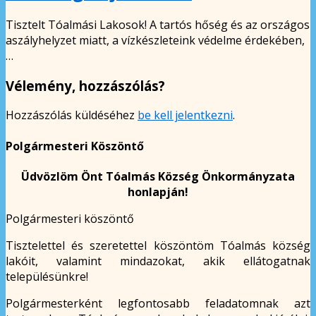
Tisztelt Tóalmási Lakosok! A tartós hőség és az országos
aszályhelyzet miatt, a vízkészleteink védelme érdekében,
…
Vélemény, hozzászólás?
Hozzászólás küldéséhez
be kell jelentkezni
.
Polgármesteri Köszöntő
Üdvözlöm Önt Tóalmás Község Önkormányzata
honlapján!
Polgármesteri köszöntő
Tisztelettel és szeretettel köszöntöm Tóalmás község
lakóit, valamint mindazokat, akik ellátogatnak
településünkre!
Polgármesterként legfontosabb feladatomnak azt