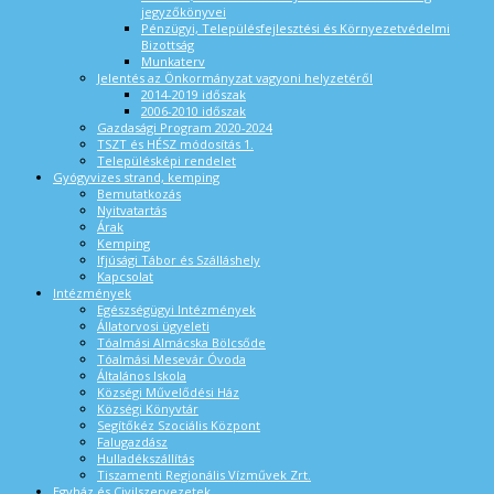
jegyzőkönyvei
Pénzügyi, Településfejlesztési és Környezetvédelmi
Bizottság
Munkaterv
Jelentés az Önkormányzat vagyoni helyzetéről
2014-2019 időszak
2006-2010 időszak
Gazdasági Program 2020-2024
TSZT és HÉSZ módosítás 1.
Településképi rendelet
Gyógyvizes strand, kemping
Bemutatkozás
Nyitvatartás
Árak
Kemping
Ifjúsági Tábor és Szálláshely
Kapcsolat
Intézmények
Egészségügyi Intézmények
Állatorvosi ügyeleti
Tóalmási Almácska Bölcsőde
Tóalmási Mesevár Óvoda
Általános Iskola
Községi Művelődési Ház
Községi Könyvtár
Segítőkéz Szociális Központ
Falugazdász
Hulladékszállítás
Tiszamenti Regionális Vízművek Zrt.
Egyház és Civilszervezetek