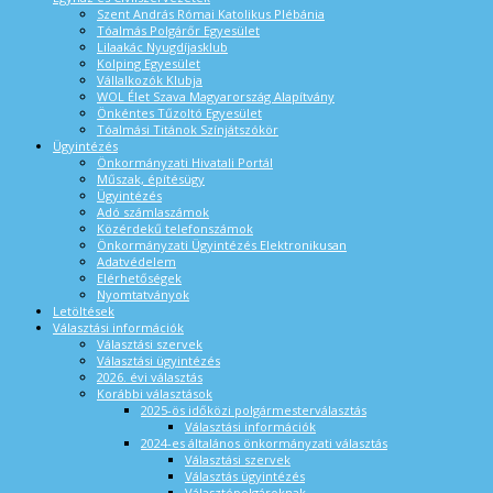
Szent András Római Katolikus Plébánia
Tóalmás Polgárőr Egyesület
Lilaakác Nyugdíjasklub
Kolping Egyesület
Vállalkozók Klubja
WOL Élet Szava Magyarország Alapítvány
Önkéntes Tűzoltó Egyesület
Tóalmási Titánok Színjátszókör
Ügyintézés
Önkormányzati Hivatali Portál
Műszak, építésügy
Ügyintézés
Adó számlaszámok
Közérdekű telefonszámok
Önkormányzati Ügyintézés Elektronikusan
Adatvédelem
Elérhetőségek
Nyomtatványok
Letöltések
Választási információk
Választási szervek
Választási ügyintézés
2026. évi választás
Korábbi választások
2025-ös időközi polgármesterválasztás
Választási információk
2024-es általános önkormányzati választás
Választási szervek
Választás ügyintézés
Választópolgároknak