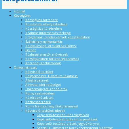
Főoldal
Községünk
Községünk története
Községünk elhelyezkedése
Községháza történelme
Tóalmás információs térképe
Programok, rendezvények községünkben
Szálláshely nyilvántartás
Településképi Arculati Kézikönyv
Egyház
Tóalmási amatőr művészek
Községünkben történt fejlesztések
Közrend, Közbiztonság
Önkormányzat
Képviselő-testület
Polgármesteri Hivatal munkatársai
Álláshirdetések
A hivatal elérhetőségei
Önkormányzati rendeletek
Környezetvédelem
Közérdekű adatok
Közbeszerzések
Roma Nemzetiségi Önkormányzat
Képviselő-testületi ülések
Képviselő-testületi ülés meghívók
Képviselő-testületi ülés előterjesztések
Képviselő-testületi ülések jegyzőkönyvei
Szociális, Oktatási és Környezetvédelmi Bizottság