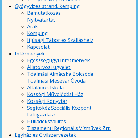
Gyógyvizes strand, kemping
Bemutatkozás
Nyitvatartás
Árak
Kemping
Ifjúsági Tábor és Szálláshely
Kapcsolat
Intézmények
Egészségügyi Intézmények
Állatorvosi ügyeleti
Tóalmási Almácska Bölcsőde
Tóalmási Mesevár Óvoda
Általános Iskola
Községi Művelődési Ház
Községi Könyvtár
Segítőkéz Szociális Központ
Falugazdász
Hulladékszállítás
Tiszamenti Regionális Vízművek Zrt.
Egyház és Civilszervezetek