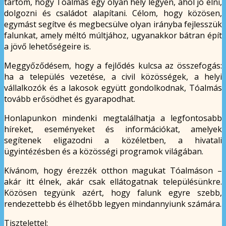
tartom, hogy Tóalmás egy olyan hely legyen, ahol jó élni,
dolgozni és családot alapítani. Célom, hogy közösen,
egymást segítve és megbecsülve olyan irányba fejlesszük
falunkat, amely méltó múltjához, ugyanakkor bátran épít
a jövő lehetőségeire is.
Meggyőződésem, hogy a fejlődés kulcsa az összefogás:
ha a település vezetése, a civil közösségek, a helyi
vállalkozók és a lakosok együtt gondolkodnak, Tóalmás
tovább erősödhet és gyarapodhat.
Honlapunkon mindenki megtalálhatja a legfontosabb
híreket, eseményeket és információkat, amelyek
segítenek eligazodni a közéletben, a hivatali
ügyintézésben és a közösségi programok világában.
Kívánom, hogy érezzék otthon magukat Tóalmáson –
akár itt élnek, akár csak ellátogatnak településünkre.
Közösen tegyünk azért, hogy falunk egyre szebb,
rendezettebb és élhetőbb legyen mindannyiunk számára.
Tisztelettel: