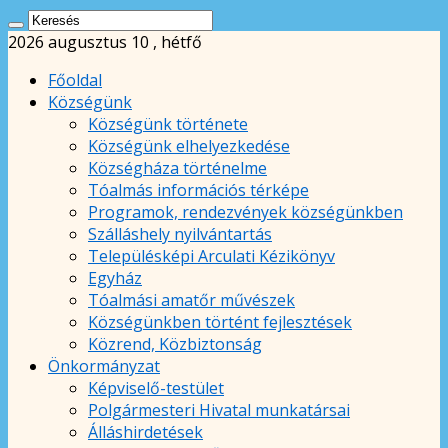
2026 augusztus 10 , hétfő
Főoldal
Községünk
Községünk története
Községünk elhelyezkedése
Községháza történelme
Tóalmás információs térképe
Programok, rendezvények községünkben
Szálláshely nyilvántartás
Településképi Arculati Kézikönyv
Egyház
Tóalmási amatőr művészek
Községünkben történt fejlesztések
Közrend, Közbiztonság
Önkormányzat
Képviselő-testület
Polgármesteri Hivatal munkatársai
Álláshirdetések