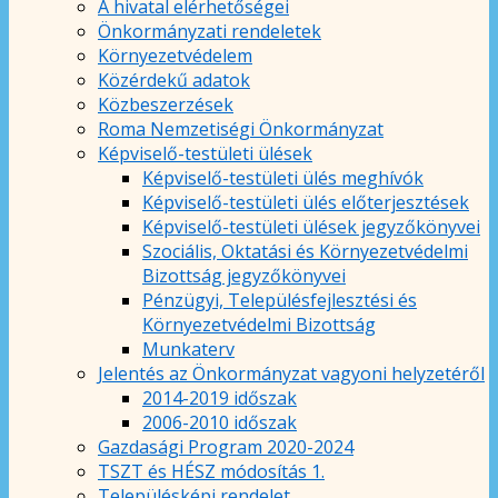
A hivatal elérhetőségei
Önkormányzati rendeletek
Környezetvédelem
Közérdekű adatok
Közbeszerzések
Roma Nemzetiségi Önkormányzat
Képviselő-testületi ülések
Képviselő-testületi ülés meghívók
Képviselő-testületi ülés előterjesztések
Képviselő-testületi ülések jegyzőkönyvei
Szociális, Oktatási és Környezetvédelmi
Bizottság jegyzőkönyvei
Pénzügyi, Településfejlesztési és
Környezetvédelmi Bizottság
Munkaterv
Jelentés az Önkormányzat vagyoni helyzetéről
2014-2019 időszak
2006-2010 időszak
Gazdasági Program 2020-2024
TSZT és HÉSZ módosítás 1.
Településképi rendelet