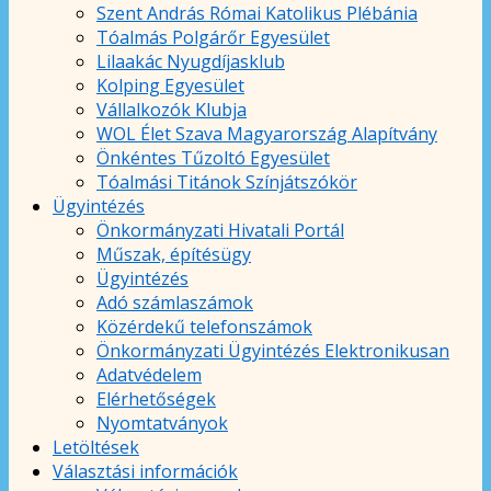
Szent András Római Katolikus Plébánia
Tóalmás Polgárőr Egyesület
Lilaakác Nyugdíjasklub
Kolping Egyesület
Vállalkozók Klubja
WOL Élet Szava Magyarország Alapítvány
Önkéntes Tűzoltó Egyesület
Tóalmási Titánok Színjátszókör
Ügyintézés
Önkormányzati Hivatali Portál
Műszak, építésügy
Ügyintézés
Adó számlaszámok
Közérdekű telefonszámok
Önkormányzati Ügyintézés Elektronikusan
Adatvédelem
Elérhetőségek
Nyomtatványok
Letöltések
Választási információk