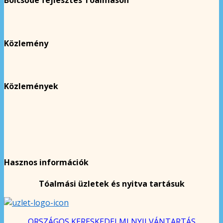
Bölcsőde fejlesztés Tóalmáson
Közlemény
Közlemények
Hasznos információk
Tóalmási üzletek és nyitva tartásuk
ORSZÁGOS KERESKEDELMI NYILVÁNTARTÁS