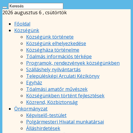
2026 augusztus 6 , csütörtök
Főoldal
Községünk
Községünk története
Községünk elhelyezkedése
Községháza történelme
Tóalmás információs térképe
Programok, rendezvények községünkben
Szálláshely nyilvántartás
Településképi Arculati Kézikönyv
Egyház
Tóalmási amatőr művészek
Községünkben történt fejlesztések
Közrend, Közbiztonság
Önkormányzat
Képviselő-testület
Polgármesteri Hivatal munkatársai
Álláshirdetések