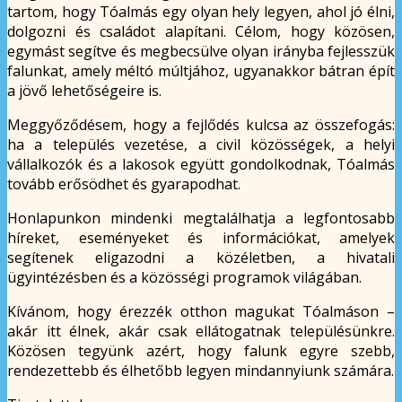
tartom, hogy Tóalmás egy olyan hely legyen, ahol jó élni,
dolgozni és családot alapítani. Célom, hogy közösen,
egymást segítve és megbecsülve olyan irányba fejlesszük
falunkat, amely méltó múltjához, ugyanakkor bátran épít
a jövő lehetőségeire is.
Meggyőződésem, hogy a fejlődés kulcsa az összefogás:
ha a település vezetése, a civil közösségek, a helyi
vállalkozók és a lakosok együtt gondolkodnak, Tóalmás
tovább erősödhet és gyarapodhat.
Honlapunkon mindenki megtalálhatja a legfontosabb
híreket, eseményeket és információkat, amelyek
segítenek eligazodni a közéletben, a hivatali
ügyintézésben és a közösségi programok világában.
Kívánom, hogy érezzék otthon magukat Tóalmáson –
akár itt élnek, akár csak ellátogatnak településünkre.
Közösen tegyünk azért, hogy falunk egyre szebb,
rendezettebb és élhetőbb legyen mindannyiunk számára.