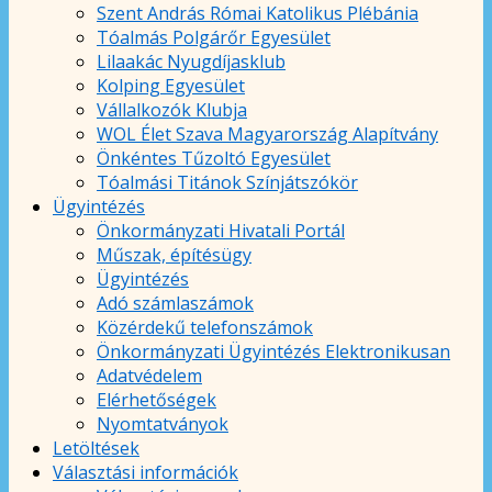
Szent András Római Katolikus Plébánia
Tóalmás Polgárőr Egyesület
Lilaakác Nyugdíjasklub
Kolping Egyesület
Vállalkozók Klubja
WOL Élet Szava Magyarország Alapítvány
Önkéntes Tűzoltó Egyesület
Tóalmási Titánok Színjátszókör
Ügyintézés
Önkormányzati Hivatali Portál
Műszak, építésügy
Ügyintézés
Adó számlaszámok
Közérdekű telefonszámok
Önkormányzati Ügyintézés Elektronikusan
Adatvédelem
Elérhetőségek
Nyomtatványok
Letöltések
Választási információk