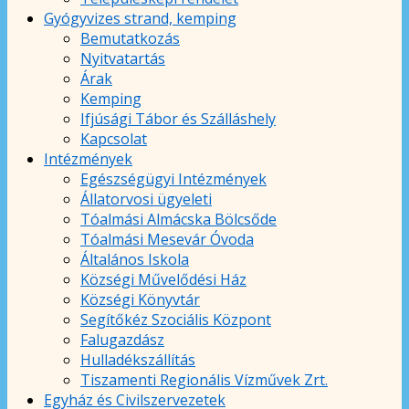
Gyógyvizes strand, kemping
Bemutatkozás
Nyitvatartás
Árak
Kemping
Ifjúsági Tábor és Szálláshely
Kapcsolat
Intézmények
Egészségügyi Intézmények
Állatorvosi ügyeleti
Tóalmási Almácska Bölcsőde
Tóalmási Mesevár Óvoda
Általános Iskola
Községi Művelődési Ház
Községi Könyvtár
Segítőkéz Szociális Központ
Falugazdász
Hulladékszállítás
Tiszamenti Regionális Vízművek Zrt.
Egyház és Civilszervezetek