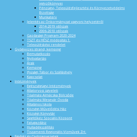
jegyzőkönyvei
Pénzügyi, Településfejlesztési és Környezetvédelmi
Bizottság
Munkaterv
Jelentés az Önkormányzat vagyoni helyzetéről
2014-2019 időszak
2006-2010 időszak
Gazdasági Program 2020-2024
TSZT és HÉSZ módosítás 1.
Településképi rendelet
Gyógyvizes strand, kemping
Bemutatkozás
Nyitvatartás
Árak
Kemping
Ifjúsági Tábor és Szálláshely
Kapcsolat
Intézmények
Egészségügyi Intézmények
Állatorvosi ügyeleti
Tóalmási Almácska Bölcsőde
Tóalmási Mesevár Óvoda
Általános Iskola
Községi Művelődési Ház
Községi Könyvtár
Segítőkéz Szociális Központ
Falugazdász
Hulladékszállítás
Tiszamenti Regionális Vízművek Zrt.
Egyház és Civilszervezetek