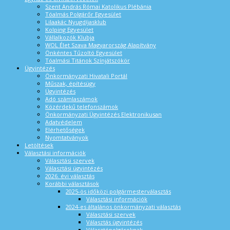
Szent András Római Katolikus Plébánia
Tóalmás Polgárőr Egyesület
Lilaakác Nyugdíjasklub
Kolping Egyesület
Vállalkozók Klubja
WOL Élet Szava Magyarország Alapítvány
Önkéntes Tűzoltó Egyesület
Tóalmási Titánok Színjátszókör
Ügyintézés
Önkormányzati Hivatali Portál
Műszak, építésügy
Ügyintézés
Adó számlaszámok
Közérdekű telefonszámok
Önkormányzati Ügyintézés Elektronikusan
Adatvédelem
Elérhetőségek
Nyomtatványok
Letöltések
Választási információk
Választási szervek
Választási ügyintézés
2026. évi választás
Korábbi választások
2025-ös időközi polgármesterválasztás
Választási információk
2024-es általános önkormányzati választás
Választási szervek
Választás ügyintézés
Választópolgároknak