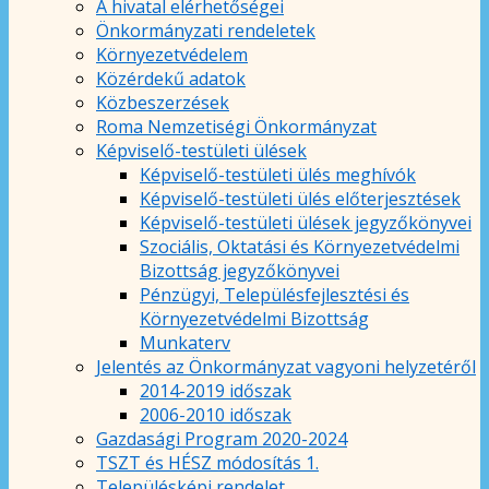
A hivatal elérhetőségei
Önkormányzati rendeletek
Környezetvédelem
Közérdekű adatok
Közbeszerzések
Roma Nemzetiségi Önkormányzat
Képviselő-testületi ülések
Képviselő-testületi ülés meghívók
Képviselő-testületi ülés előterjesztések
Képviselő-testületi ülések jegyzőkönyvei
Szociális, Oktatási és Környezetvédelmi
Bizottság jegyzőkönyvei
Pénzügyi, Településfejlesztési és
Környezetvédelmi Bizottság
Munkaterv
Jelentés az Önkormányzat vagyoni helyzetéről
2014-2019 időszak
2006-2010 időszak
Gazdasági Program 2020-2024
TSZT és HÉSZ módosítás 1.
Településképi rendelet