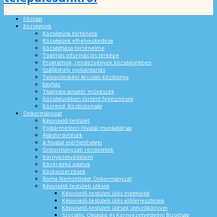
Főoldal
Községünk
Községünk története
Községünk elhelyezkedése
Községháza történelme
Tóalmás információs térképe
Programok, rendezvények községünkben
Szálláshely nyilvántartás
Településképi Arculati Kézikönyv
Egyház
Tóalmási amatőr művészek
Községünkben történt fejlesztések
Közrend, Közbiztonság
Önkormányzat
Képviselő-testület
Polgármesteri Hivatal munkatársai
Álláshirdetések
A hivatal elérhetőségei
Önkormányzati rendeletek
Környezetvédelem
Közérdekű adatok
Közbeszerzések
Roma Nemzetiségi Önkormányzat
Képviselő-testületi ülések
Képviselő-testületi ülés meghívók
Képviselő-testületi ülés előterjesztések
Képviselő-testületi ülések jegyzőkönyvei
Szociális, Oktatási és Környezetvédelmi Bizottság