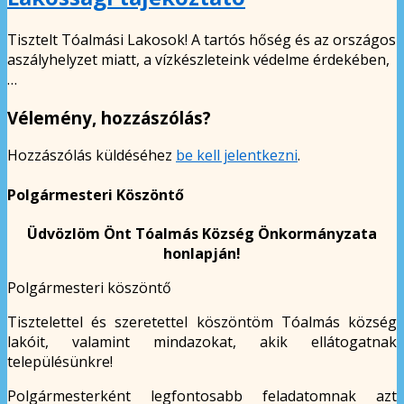
Tisztelt Tóalmási Lakosok! A tartós hőség és az országos
aszályhelyzet miatt, a vízkészleteink védelme érdekében,
…
Vélemény, hozzászólás?
Hozzászólás küldéséhez
be kell jelentkezni
.
Polgármesteri Köszöntő
Üdvözlöm Önt Tóalmás Község Önkormányzata
honlapján!
Polgármesteri köszöntő
Tisztelettel és szeretettel köszöntöm Tóalmás község
lakóit, valamint mindazokat, akik ellátogatnak
településünkre!
Polgármesterként legfontosabb feladatomnak azt