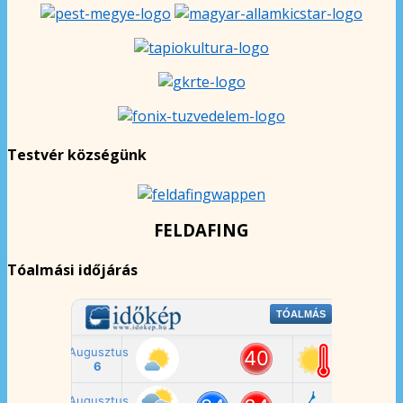
Testvér községünk
FELDAFING
Tóalmási időjárás