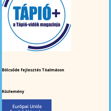
Bölcsőde fejlesztés Tóalmáson
Közlemény