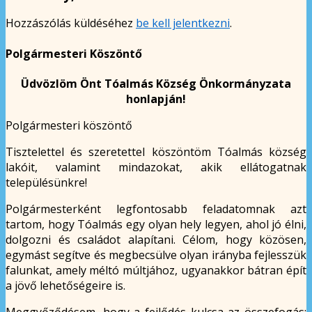
Hozzászólás küldéséhez
be kell jelentkezni
.
Polgármesteri Köszöntő
Üdvözlöm Önt Tóalmás Község Önkormányzata
honlapján!
Polgármesteri köszöntő
Tisztelettel és szeretettel köszöntöm Tóalmás község
lakóit, valamint mindazokat, akik ellátogatnak
településünkre!
Polgármesterként legfontosabb feladatomnak azt
tartom, hogy Tóalmás egy olyan hely legyen, ahol jó élni,
dolgozni és családot alapítani. Célom, hogy közösen,
egymást segítve és megbecsülve olyan irányba fejlesszük
falunkat, amely méltó múltjához, ugyanakkor bátran épít
a jövő lehetőségeire is.
Meggyőződésem, hogy a fejlődés kulcsa az összefogás: