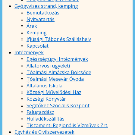
Gyógyvizes strand, kemping
Bemutatkozás
Nyitvatartás
Árak
Kemping
Ifjúsági Tábor és Szálláshely
Kapcsolat
Intézmények
Egészségügyi Intézmények
Állatorvosi ügyeleti
Tóalmási Almácska Bölcsőde
Tóalmási Mesevár Óvoda
Általános Iskola
Községi Művelődési Ház
Községi Könyvtár
Segítőkéz Szociális Központ
Falugazdász
Hulladékszállítás
Tiszamenti Regionális Vízművek Zrt.
Egyház és Civilszervezetek