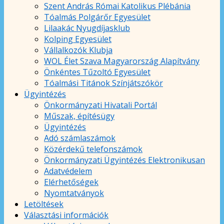
Szent András Római Katolikus Plébánia
Tóalmás Polgárőr Egyesület
Lilaakác Nyugdíjasklub
Kolping Egyesület
Vállalkozók Klubja
WOL Élet Szava Magyarország Alapítvány
Önkéntes Tűzoltó Egyesület
Tóalmási Titánok Színjátszókör
Ügyintézés
Önkormányzati Hivatali Portál
Műszak, építésügy
Ügyintézés
Adó számlaszámok
Közérdekű telefonszámok
Önkormányzati Ügyintézés Elektronikusan
Adatvédelem
Elérhetőségek
Nyomtatványok
Letöltések
Választási információk