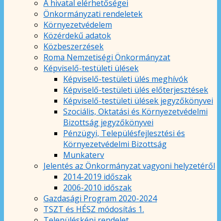
A hivatal elérhetőségei
Önkormányzati rendeletek
Környezetvédelem
Közérdekű adatok
Közbeszerzések
Roma Nemzetiségi Önkormányzat
Képviselő-testületi ülések
Képviselő-testületi ülés meghívók
Képviselő-testületi ülés előterjesztések
Képviselő-testületi ülések jegyzőkönyvei
Szociális, Oktatási és Környezetvédelmi
Bizottság jegyzőkönyvei
Pénzügyi, Településfejlesztési és
Környezetvédelmi Bizottság
Munkaterv
Jelentés az Önkormányzat vagyoni helyzetéről
2014-2019 időszak
2006-2010 időszak
Gazdasági Program 2020-2024
TSZT és HÉSZ módosítás 1.
Településképi rendelet