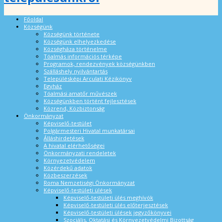
Főoldal
Községünk
Községünk története
Községünk elhelyezkedése
Községháza történelme
Tóalmás információs térképe
Programok, rendezvények községünkben
Szálláshely nyilvántartás
Településképi Arculati Kézikönyv
Egyház
Tóalmási amatőr művészek
Községünkben történt fejlesztések
Közrend, Közbiztonság
Önkormányzat
Képviselő-testület
Polgármesteri Hivatal munkatársai
Álláshirdetések
A hivatal elérhetőségei
Önkormányzati rendeletek
Környezetvédelem
Közérdekű adatok
Közbeszerzések
Roma Nemzetiségi Önkormányzat
Képviselő-testületi ülések
Képviselő-testületi ülés meghívók
Képviselő-testületi ülés előterjesztések
Képviselő-testületi ülések jegyzőkönyvei
Szociális, Oktatási és Környezetvédelmi Bizottság