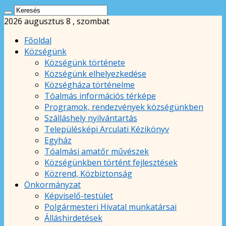
2026 augusztus 8 , szombat
Főoldal
Községünk
Községünk története
Községünk elhelyezkedése
Községháza történelme
Tóalmás információs térképe
Programok, rendezvények községünkben
Szálláshely nyilvántartás
Településképi Arculati Kézikönyv
Egyház
Tóalmási amatőr művészek
Községünkben történt fejlesztések
Közrend, Közbiztonság
Önkormányzat
Képviselő-testület
Polgármesteri Hivatal munkatársai
Álláshirdetések