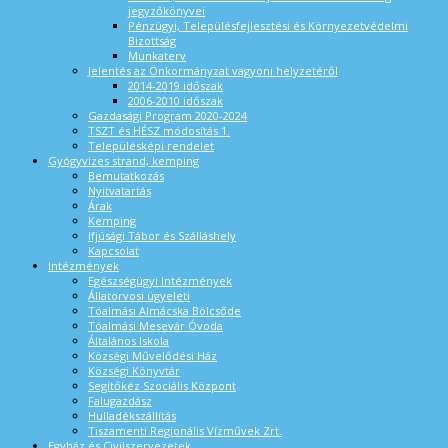
jegyzőkönyvei
Pénzügyi, Településfejlesztési és Környezetvédelmi
Bizottság
Munkaterv
Jelentés az Önkormányzat vagyoni helyzetéről
2014-2019 időszak
2006-2010 időszak
Gazdasági Program 2020-2024
TSZT és HÉSZ módosítás 1.
Településképi rendelet
Gyógyvizes strand, kemping
Bemutatkozás
Nyitvatartás
Árak
Kemping
Ifjúsági Tábor és Szálláshely
Kapcsolat
Intézmények
Egészségügyi Intézmények
Állatorvosi ügyeleti
Tóalmási Almácska Bölcsőde
Tóalmási Mesevár Óvoda
Általános Iskola
Községi Művelődési Ház
Községi Könyvtár
Segítőkéz Szociális Központ
Falugazdász
Hulladékszállítás
Tiszamenti Regionális Vízművek Zrt.
Egyház és Civilszervezetek