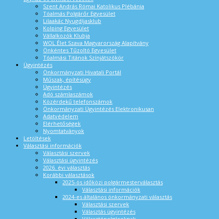
Szent András Római Katolikus Plébánia
Tóalmás Polgárőr Egyesület
Lilaakác Nyugdíjasklub
Kolping Egyesület
Vállalkozók Klubja
WOL Élet Szava Magyarország Alapítvány
Önkéntes Tűzoltó Egyesület
Tóalmási Titánok Színjátszókör
Ügyintézés
Önkormányzati Hivatali Portál
Műszak, építésügy
Ügyintézés
Adó számlaszámok
Közérdekű telefonszámok
Önkormányzati Ügyintézés Elektronikusan
Adatvédelem
Elérhetőségek
Nyomtatványok
Letöltések
Választási információk
Választási szervek
Választási ügyintézés
2026. évi választás
Korábbi választások
2025-ös időközi polgármesterválasztás
Választási információk
2024-es általános önkormányzati választás
Választási szervek
Választás ügyintézés
Választópolgároknak