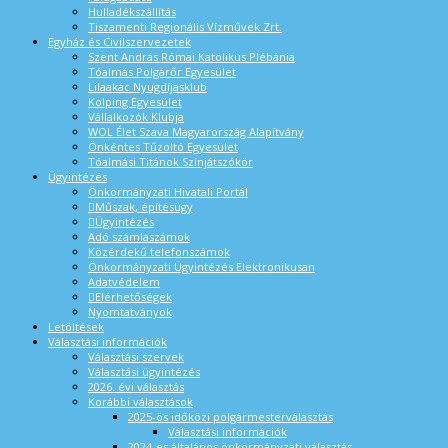
Hulladékszállítás
Tiszamenti Regionális Vízművek Zrt.
Egyház és Civilszervezetek
Szent András Római Katolikus Plébánia
Tóalmás Polgárőr Egyesület
Lilaakác Nyugdíjasklub
Kolping Egyesület
Vállalkozók Klubja
WOL Élet Szava Magyarország Alapítvány
Önkéntes Tűzoltó Egyesület
Tóalmási Titánok Színjátszókör
Ügyintézés
Önkormányzati Hivatali Portál
Műszak, építésügy
Ügyintézés
Adó számlaszámok
Közérdekű telefonszámok
Önkormányzati Ügyintézés Elektronikusan
Adatvédelem
Elérhetőségek
Nyomtatványok
Letöltések
Választási információk
Választási szervek
Választási ügyintézés
2026. évi választás
Korábbi választások
2025-ös időközi polgármesterválasztás
Választási információk
2024-es általános önkormányzati választás