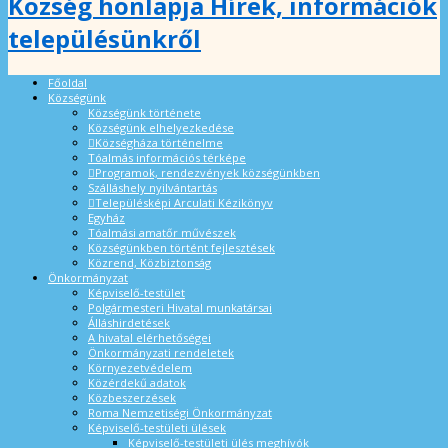
Község honlapja Hírek, információk
településünkről
Főoldal
Községünk
Községünk története
Községünk elhelyezkedése
Községháza történelme
Tóalmás információs térképe
Programok, rendezvények községünkben
Szálláshely nyilvántartás
Településképi Arculati Kézikönyv
Egyház
Tóalmási amatőr művészek
Községünkben történt fejlesztések
Közrend, Közbiztonság
Önkormányzat
Képviselő-testület
Polgármesteri Hivatal munkatársai
Álláshirdetések
A hivatal elérhetőségei
Önkormányzati rendeletek
Környezetvédelem
Közérdekű adatok
Közbeszerzések
Roma Nemzetiségi Önkormányzat
Képviselő-testületi ülések
Képviselő-testületi ülés meghívók