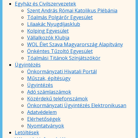
Egyház és Civilszervezetek
Szent András Római Katolikus Plébánia
Tóalmás Polgárőr Egyesület
Lilaakác Nyugdíjasklub
Kolping Egyesület
Vállalkozók Klubja
WOL Élet Szava Magyarország Alapítvány
Önkéntes Tűzoltó Egyesület
Tóalmási Titánok Színjátszókör
Ügyintézés
Önkormányzati Hivatali Portál
Műszak, építésügy
Ügyintézés
Adó számlaszámok
Közérdekű telefonszámok
Önkormányzati Ügyintézés Elektronikusan
Adatvédelem
Elérhetőségek
Nyomtatványok
Letöltések