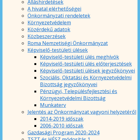
Álláshirdetések
A hivatal elérhetőségei
Önkormányzati rendeletek
Környezetvédelem
Közérdekű adatok
Közbeszerzések
Roma Nemzetiségi Önkormányzat
Képviselő-testületi ülések
Képviselő-testületi ülés meghívók
Képviselő-testületi ülés előterjesztések
Képviselő-testületi ülések jegyzőkönyvei
Szociális, Oktatási és Környezetvédelmi
Bizottság jegyzőkönyvei
Pénzügyi, Településfejlesztési és
Környezetvédelmi Bizottság
Munkaterv
Jelentés az Önkormányzat vagyoni helyzetéről
2014-2019 időszak
2006-2010 időszak
Gazdasági Program 2020-2024
TSZT és HÉSZ módosítás 1.