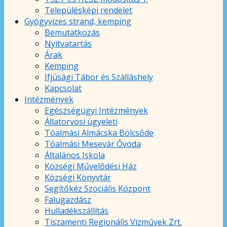
Településképi rendelet
Gyógyvizes strand, kemping
Bemutatkozás
Nyitvatartás
Árak
Kemping
Ifjúsági Tábor és Szálláshely
Kapcsolat
Intézmények
Egészségügyi Intézmények
Állatorvosi ügyeleti
Tóalmási Almácska Bölcsőde
Tóalmási Mesevár Óvoda
Általános Iskola
Községi Művelődési Ház
Községi Könyvtár
Segítőkéz Szociális Központ
Falugazdász
Hulladékszállítás
Tiszamenti Regionális Vízművek Zrt.