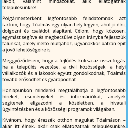
lakóit, valamint mindazokat, akik ellátogatnak
településünkre!
Polgármesterként legfontosabb feladatomnak azt
tartom, hogy Tóalmás egy olyan hely legyen, ahol jó élni,
dolgozni és családot alapítani. Célom, hogy közösen,
egymást segítve és megbecsülve olyan irányba fejlesszük
falunkat, amely méltó múltjához, ugyanakkor bátran épít
a jövő lehetőségeire is.
Meggyőződésem, hogy a fejlődés kulcsa az összefogás:
ha a település vezetése, a civil közösségek, a helyi
vállalkozók és a lakosok együtt gondolkodnak, Tóalmás
tovább erősödhet és gyarapodhat.
Honlapunkon mindenki megtalálhatja a legfontosabb
híreket, eseményeket és információkat, amelyek
segítenek eligazodni a közéletben, a hivatali
ügyintézésben és a közösségi programok világában.
Kívánom, hogy érezzék otthon magukat Tóalmáson –
akár itt élnek, akár csak ellátogatnak településünkre.