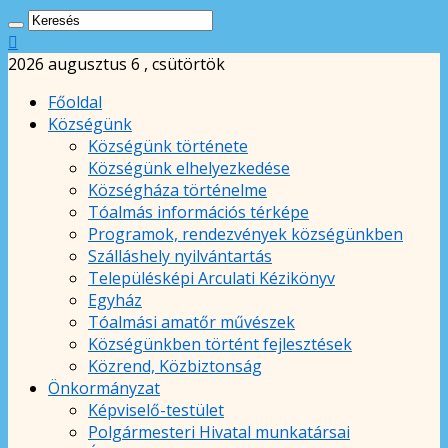
2026 augusztus 6 , csütörtök
Főoldal
Községünk
Községünk története
Községünk elhelyezkedése
Községháza történelme
Tóalmás információs térképe
Programok, rendezvények községünkben
Szálláshely nyilvántartás
Településképi Arculati Kézikönyv
Egyház
Tóalmási amatőr művészek
Községünkben történt fejlesztések
Közrend, Közbiztonság
Önkormányzat
Képviselő-testület
Polgármesteri Hivatal munkatársai