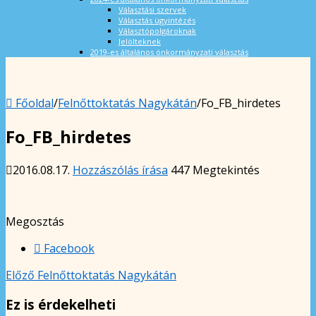
Választási szervek
Választás ügyintézés
Választópolgároknak
Jelölteknek
2019-es általános önkormányzati választás
Főoldal
/
Felnőttoktatás Nagykátán
/
Fo_FB_hirdetes
Fo_FB_hirdetes
2016.08.17.
Hozzászólás írása
447 Megtekintés
Megosztás
Facebook
Előző
Felnőttoktatás Nagykátán
Ez is érdekelheti