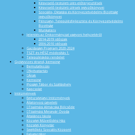
Képviselő-testületi ülés előterjesztések
Képviselő-testületi ülések jegyzőkönyvei
Szociális, Oktatási és Környezetvédelmi Bizottság
jegyzőkönyvei
Pénzügyi, Településfejlesztési és Környezetvédelmi
Bizottság
Munkaterv
Jelentés az Önkormányzat vagyoni helyzetéről
2014-2019 időszak
2006-2010 időszak
Gazdasági Program 2020-2024
TSZT és HÉSZ módosítás 1.
Településképi rendelet
Gyógyvizes strand, kemping
Bemutatkozás
Nyitvatartás
Árak
Kemping
Ifjúsági Tábor és Szálláshely
Kapcsolat
Intézmények
Egészségügyi Intézmények
Állatorvosi ügyeleti
Tóalmási Almácska Bölcsőde
Tóalmási Mesevár Óvoda
Általános Iskola
Községi Művelődési Ház
Községi Könyvtár
Segítőkéz Szociális Központ
Falugazdász