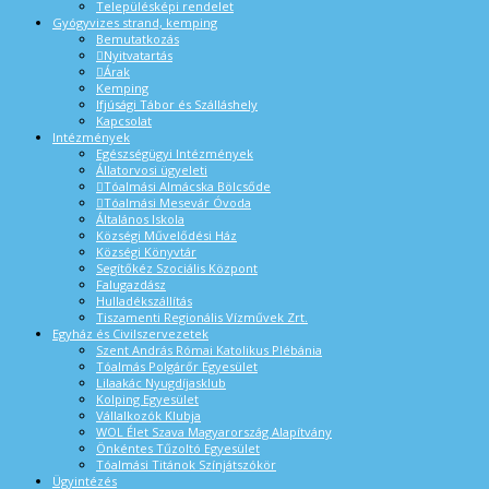
Településképi rendelet
Gyógyvizes strand, kemping
Bemutatkozás
Nyitvatartás
Árak
Kemping
Ifjúsági Tábor és Szálláshely
Kapcsolat
Intézmények
Egészségügyi Intézmények
Állatorvosi ügyeleti
Tóalmási Almácska Bölcsőde
Tóalmási Mesevár Óvoda
Általános Iskola
Községi Művelődési Ház
Községi Könyvtár
Segítőkéz Szociális Központ
Falugazdász
Hulladékszállítás
Tiszamenti Regionális Vízművek Zrt.
Egyház és Civilszervezetek
Szent András Római Katolikus Plébánia
Tóalmás Polgárőr Egyesület
Lilaakác Nyugdíjasklub
Kolping Egyesület
Vállalkozók Klubja
WOL Élet Szava Magyarország Alapítvány
Önkéntes Tűzoltó Egyesület
Tóalmási Titánok Színjátszókör
Ügyintézés