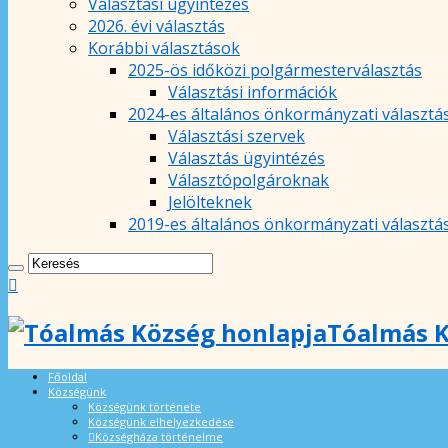
Választási ügyintézés
2026. évi választás
Korábbi választások
2025-ös időközi polgármesterválasztás
Választási információk
2024-es általános önkormányzati választá
Választási szervek
Választás ügyintézés
Választópolgároknak
Jelölteknek
2019-es általános önkormányzati választá
Tóalmás K
Főoldal
Községünk
Községünk története
Községünk elhelyezkedése
Községháza történelme