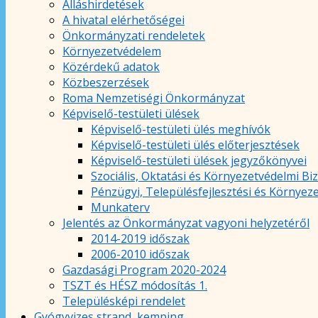
Álláshirdetések
A hivatal elérhetőségei
Önkormányzati rendeletek
Környezetvédelem
Közérdekű adatok
Közbeszerzések
Roma Nemzetiségi Önkormányzat
Képviselő-testületi ülések
Képviselő-testületi ülés meghívók
Képviselő-testületi ülés előterjesztések
Képviselő-testületi ülések jegyzőkönyvei
Szociális, Oktatási és Környezetvédelmi Bi
Pénzügyi, Településfejlesztési és Környez
Munkaterv
Jelentés az Önkormányzat vagyoni helyzetéről
2014-2019 időszak
2006-2010 időszak
Gazdasági Program 2020-2024
TSZT és HÉSZ módosítás 1.
Településképi rendelet
Gyógyvizes strand, kemping