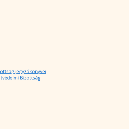
zottság jegyzőkönyvei
etvédelmi Bizottság