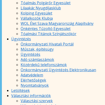
Tóalmás Polgárőr Egyesület
Lilaakác Nyugdíjasklub
Kolping Egyesület
Vállalkozók Klubja
WOL Élet Szava Magyarország Alapítvány
Önkéntes Tűzoltó Egyesület
Tóalmási Titánok Színjátszókör
Ügyintézés
Önkormányzati Hivatali Portál
Műszak, építésügy
Ügyintézés
Adó számlaszámok
Közérdekű telefonszámok
Önkormányzati Ügyintézés Elektronikusan
Adatvédelem
Elérhetőségek
Nyomtatványok
Letöltések
Választási információk
Választási szervek