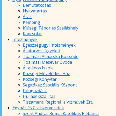
Bemutatkozás
Nyitvatartás
Árak
Kemping
Ifjúsági Tábor és Szálláshely
Kapcsolat
Intézmények
Egészségügyi Intézmények
Állatorvosi ügyeleti
Tóalmási Almácska Bölcsőde
Tóalmási Mesevár Óvoda
Általános Iskola
Községi Művelődési Ház
Községi Könyvtár
Segítőkéz Szociális Központ
Falugazdász
Hulladékszállítás
Tiszamenti Regionális Vízművek Zrt.
Egyház és Civilszervezetek
Szent András Római Katolikus Plébánia