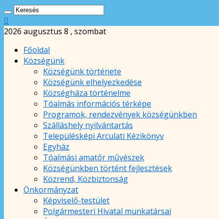
2026 augusztus 8 , szombat
Főoldal
Községünk
Községünk története
Községünk elhelyezkedése
Községháza történelme
Tóalmás információs térképe
Programok, rendezvények községünkben
Szálláshely nyilvántartás
Településképi Arculati Kézikönyv
Egyház
Tóalmási amatőr művészek
Községünkben történt fejlesztések
Közrend, Közbiztonság
Önkormányzat
Képviselő-testület
Polgármesteri Hivatal munkatársai