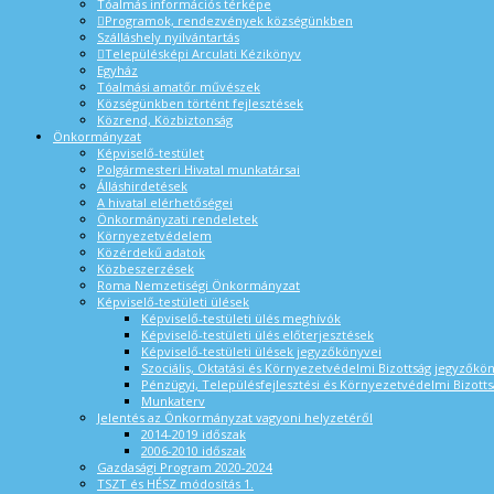
Tóalmás információs térképe
Programok, rendezvények községünkben
Szálláshely nyilvántartás
Településképi Arculati Kézikönyv
Egyház
Tóalmási amatőr művészek
Községünkben történt fejlesztések
Közrend, Közbiztonság
Önkormányzat
Képviselő-testület
Polgármesteri Hivatal munkatársai
Álláshirdetések
A hivatal elérhetőségei
Önkormányzati rendeletek
Környezetvédelem
Közérdekű adatok
Közbeszerzések
Roma Nemzetiségi Önkormányzat
Képviselő-testületi ülések
Képviselő-testületi ülés meghívók
Képviselő-testületi ülés előterjesztések
Képviselő-testületi ülések jegyzőkönyvei
Szociális, Oktatási és Környezetvédelmi Bizottság jegyzőkö
Pénzügyi, Településfejlesztési és Környezetvédelmi Bizotts
Munkaterv
Jelentés az Önkormányzat vagyoni helyzetéről
2014-2019 időszak
2006-2010 időszak
Gazdasági Program 2020-2024
TSZT és HÉSZ módosítás 1.