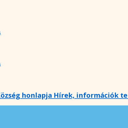
s
s
özség honlapja Hírek, információk t