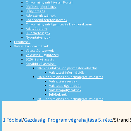
Önkormányzati Hivatali Portál
Műszak, építésügy
Ügyintézés
Adó számlaszámok
Közérdekű telefonszámok
Önkormányzati Ügyintézés Elektronikusan
Adatvédelem
Elérhetőségek
Nyomtatványok
Letöltések
Választási információk
Választási szervek
Választási ügyintézés
2026. évi választás
Korábbi választások
2025-ös időközi polgármesterválasztás
Választási információk
2024-es általános önkormányzati választás
Választási szervek
Választás ügyintézés
Választópolgároknak
Jelölteknek
2019-es általános önkormányzati választás
Főoldal
/
Gazdasági Program végrehajtása 5. rész
/
Strand 5