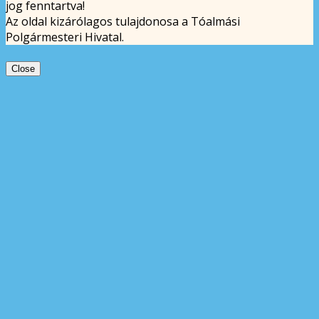
jog fenntartva!
Az oldal kizárólagos tulajdonosa a Tóalmási
Polgármesteri Hivatal.
Close