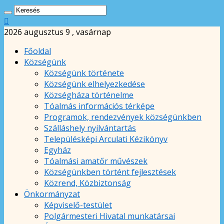
2026 augusztus 9 , vasárnap
Főoldal
Községünk
Községünk története
Községünk elhelyezkedése
Községháza történelme
Tóalmás információs térképe
Programok, rendezvények községünkben
Szálláshely nyilvántartás
Településképi Arculati Kézikönyv
Egyház
Tóalmási amatőr művészek
Községünkben történt fejlesztések
Közrend, Közbiztonság
Önkormányzat
Képviselő-testület
Polgármesteri Hivatal munkatársai