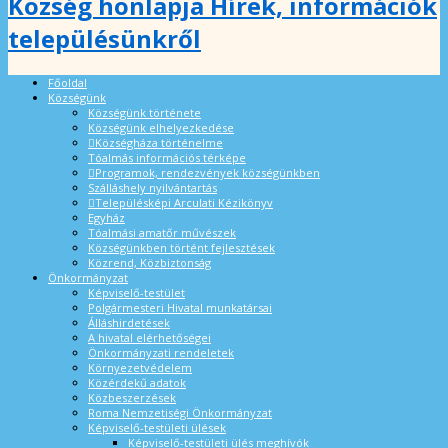
Község honlapja Hírek, információk
településünkről
Főoldal
Községünk
Községünk története
Községünk elhelyezkedése
Községháza történelme
Tóalmás információs térképe
Programok, rendezvények községünkben
Szálláshely nyilvántartás
Településképi Arculati Kézikönyv
Egyház
Tóalmási amatőr művészek
Községünkben történt fejlesztések
Közrend, Közbiztonság
Önkormányzat
Képviselő-testület
Polgármesteri Hivatal munkatársai
Álláshirdetések
A hivatal elérhetőségei
Önkormányzati rendeletek
Környezetvédelem
Közérdekű adatok
Közbeszerzések
Roma Nemzetiségi Önkormányzat
Képviselő-testületi ülések
Képviselő-testületi ülés meghívók