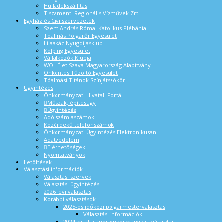
Hulladékszállítás
Tiszamenti Regionális Vízművek Zrt.
Egyház és Civilszervezetek
Szent András Római Katolikus Plébánia
Tóalmás Polgárőr Egyesület
Lilaakác Nyugdíjasklub
Kolping Egyesület
Vállalkozók Klubja
WOL Élet Szava Magyarország Alapítvány
Önkéntes Tűzoltó Egyesület
Tóalmási Titánok Színjátszókör
Ügyintézés
Önkormányzati Hivatali Portál
Műszak, építésügy
Ügyintézés
Adó számlaszámok
Közérdekű telefonszámok
Önkormányzati Ügyintézés Elektronikusan
Adatvédelem
Elérhetőségek
Nyomtatványok
Letöltések
Választási információk
Választási szervek
Választási ügyintézés
2026. évi választás
Korábbi választások
2025-ös időközi polgármesterválasztás
Választási információk
2024-es általános önkormányzati választás