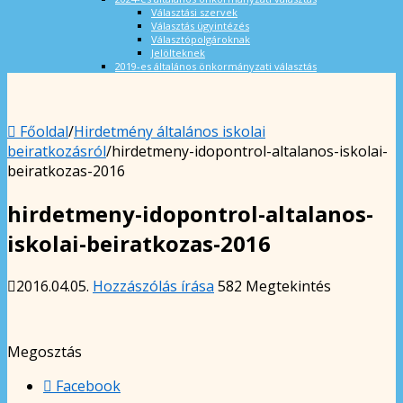
Választási szervek
Választás ügyintézés
Választópolgároknak
Jelölteknek
2019-es általános önkormányzati választás
Főoldal
/
Hirdetmény általános iskolai
beiratkozásról
/
hirdetmeny-idopontrol-altalanos-iskolai-
beiratkozas-2016
hirdetmeny-idopontrol-altalanos-
iskolai-beiratkozas-2016
2016.04.05.
Hozzászólás írása
582 Megtekintés
Megosztás
Facebook