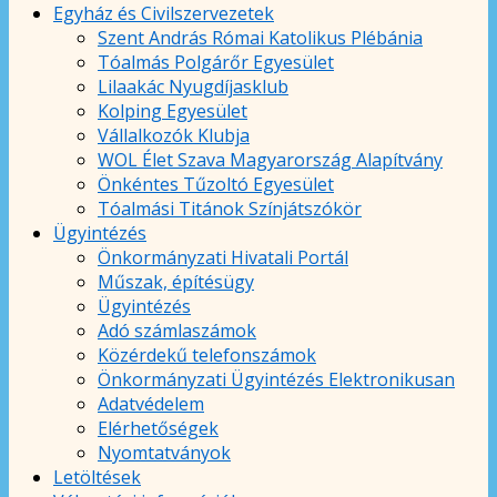
Egyház és Civilszervezetek
Szent András Római Katolikus Plébánia
Tóalmás Polgárőr Egyesület
Lilaakác Nyugdíjasklub
Kolping Egyesület
Vállalkozók Klubja
WOL Élet Szava Magyarország Alapítvány
Önkéntes Tűzoltó Egyesület
Tóalmási Titánok Színjátszókör
Ügyintézés
Önkormányzati Hivatali Portál
Műszak, építésügy
Ügyintézés
Adó számlaszámok
Közérdekű telefonszámok
Önkormányzati Ügyintézés Elektronikusan
Adatvédelem
Elérhetőségek
Nyomtatványok
Letöltések