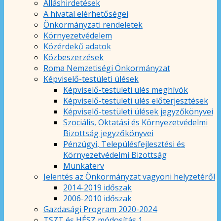
Álláshirdetések
A hivatal elérhetőségei
Önkormányzati rendeletek
Környezetvédelem
Közérdekű adatok
Közbeszerzések
Roma Nemzetiségi Önkormányzat
Képviselő-testületi ülések
Képviselő-testületi ülés meghívók
Képviselő-testületi ülés előterjesztések
Képviselő-testületi ülések jegyzőkönyvei
Szociális, Oktatási és Környezetvédelmi
Bizottság jegyzőkönyvei
Pénzügyi, Településfejlesztési és
Környezetvédelmi Bizottság
Munkaterv
Jelentés az Önkormányzat vagyoni helyzetéről
2014-2019 időszak
2006-2010 időszak
Gazdasági Program 2020-2024
TSZT és HÉSZ módosítás 1.