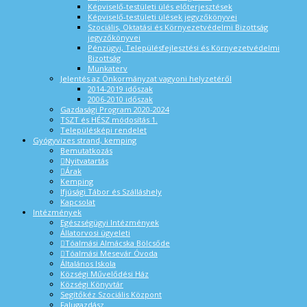
Képviselő-testületi ülés előterjesztések
Képviselő-testületi ülések jegyzőkönyvei
Szociális, Oktatási és Környezetvédelmi Bizottság
jegyzőkönyvei
Pénzügyi, Településfejlesztési és Környezetvédelmi
Bizottság
Munkaterv
Jelentés az Önkormányzat vagyoni helyzetéről
2014-2019 időszak
2006-2010 időszak
Gazdasági Program 2020-2024
TSZT és HÉSZ módosítás 1.
Településképi rendelet
Gyógyvizes strand, kemping
Bemutatkozás
Nyitvatartás
Árak
Kemping
Ifjúsági Tábor és Szálláshely
Kapcsolat
Intézmények
Egészségügyi Intézmények
Állatorvosi ügyeleti
Tóalmási Almácska Bölcsőde
Tóalmási Mesevár Óvoda
Általános Iskola
Községi Művelődési Ház
Községi Könyvtár
Segítőkéz Szociális Központ
Falugazdász