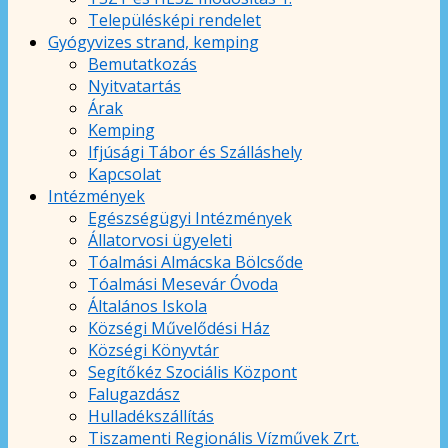
Településképi rendelet
Gyógyvizes strand, kemping
Bemutatkozás
Nyitvatartás
Árak
Kemping
Ifjúsági Tábor és Szálláshely
Kapcsolat
Intézmények
Egészségügyi Intézmények
Állatorvosi ügyeleti
Tóalmási Almácska Bölcsőde
Tóalmási Mesevár Óvoda
Általános Iskola
Községi Művelődési Ház
Községi Könyvtár
Segítőkéz Szociális Központ
Falugazdász
Hulladékszállítás
Tiszamenti Regionális Vízművek Zrt.