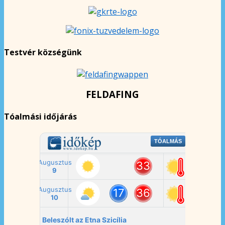
Testvér községünk
FELDAFING
Tóalmási időjárás