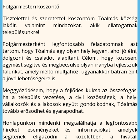
Polgármesteri köszöntő
Tisztelettel és szeretettel köszöntöm Tóalmás község
lakóit, valamint mindazokat, akik ellátogatnak
településünkre!
Polgármesterként legfontosabb feladatomnak azt
tartom, hogy Tóalmás egy olyan hely legyen, ahol jó élni,
dolgozni és családot alapítani. Célom, hogy közösen,
egymást segítve és megbecsülve olyan irányba fejlesszük
falunkat, amely méltó múltjához, ugyanakkor bátran épít
a jövő lehetőségeire is.
Meggyőződésem, hogy a fejlődés kulcsa az összefogás:
ha a település vezetése, a civil közösségek, a helyi
vállalkozók és a lakosok együtt gondolkodnak, Tóalmás
tovább erősödhet és gyarapodhat.
Honlapunkon mindenki megtalálhatja a legfontosabb
híreket, eseményeket és információkat, amelyek
segítenek eligazodni a közéletben, a hivatali