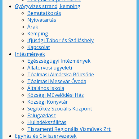
Gyógyvizes strand, kemping
Bemutatkozás
Nyitvatartás
Árak
Kemping
Ifjúsági Tábor és Szálláshely
Kapcsolat
Intézmények
Egészségügyi Intézmények
Állatorvosi ügyeleti
Tóalmási Almácska Bölcsőde
Tóalmási Mesevár Óvoda
Általános Iskola
Községi Művelődési Ház
Községi Könyvtár
Segítőkéz Szociális Központ
Falugazdász
Hulladékszállítás
Tiszamenti Regionális Vízművek Zrt.
Egyház és Civilszervezetek