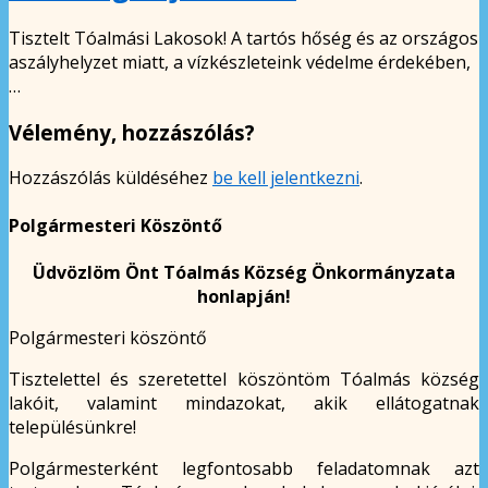
Tisztelt Tóalmási Lakosok! A tartós hőség és az országos
aszályhelyzet miatt, a vízkészleteink védelme érdekében,
…
Vélemény, hozzászólás?
Hozzászólás küldéséhez
be kell jelentkezni
.
Polgármesteri Köszöntő
Üdvözlöm Önt Tóalmás Község Önkormányzata
honlapján!
Polgármesteri köszöntő
Tisztelettel és szeretettel köszöntöm Tóalmás község
lakóit, valamint mindazokat, akik ellátogatnak
településünkre!
Polgármesterként legfontosabb feladatomnak azt