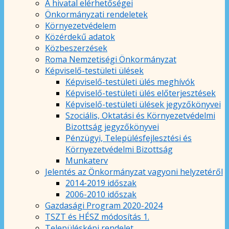
A hivatal elérhetőségei
Önkormányzati rendeletek
Környezetvédelem
Közérdekű adatok
Közbeszerzések
Roma Nemzetiségi Önkormányzat
Képviselő-testületi ülések
Képviselő-testületi ülés meghívók
Képviselő-testületi ülés előterjesztések
Képviselő-testületi ülések jegyzőkönyvei
Szociális, Oktatási és Környezetvédelmi
Bizottság jegyzőkönyvei
Pénzügyi, Településfejlesztési és
Környezetvédelmi Bizottság
Munkaterv
Jelentés az Önkormányzat vagyoni helyzetéről
2014-2019 időszak
2006-2010 időszak
Gazdasági Program 2020-2024
TSZT és HÉSZ módosítás 1.
Településképi rendelet