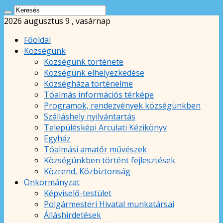
2026 augusztus 9 , vasárnap
Főoldal
Községünk
Községünk története
Községünk elhelyezkedése
Községháza történelme
Tóalmás információs térképe
Programok, rendezvények községünkben
Szálláshely nyilvántartás
Településképi Arculati Kézikönyv
Egyház
Tóalmási amatőr művészek
Községünkben történt fejlesztések
Közrend, Közbiztonság
Önkormányzat
Képviselő-testület
Polgármesteri Hivatal munkatársai
Álláshirdetések