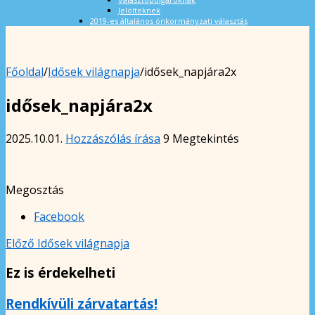
Jelölteknek
2019-es általános önkormányzati választás
Főoldal
/
Idősek világnapja
/
idősek_napjára2x
idősek_napjára2x
2025.10.01.
Hozzászólás írása
9 Megtekintés
Megosztás
Facebook
Előző
Idősek világnapja
Ez is érdekelheti
Rendkívüli zárvatartás!