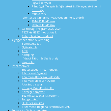
jegyzőkönyvei
Pénzügyi, Településfejlesztési és Környezetvédelmi
Bizottság
Munkaterv
Jelentés az Önkormányzat vagyoni helyzetéről
2014-2019 időszak
2006-2010 időszak
Gazdasági Program 2020-2024
TSZT és HÉSZ módosítás 1.
Településképi rendelet
Gyógyvizes strand, kemping
Bemutatkozás
Nyitvatartás
Árak
Kemping
Ifjúsági Tábor és Szálláshely
Kapcsolat
Intézmények
Egészségügyi Intézmények
Állatorvosi ügyeleti
Tóalmási Almácska Bölcsőde
Tóalmási Mesevár Óvoda
Általános Iskola
Községi Művelődési Ház
Községi Könyvtár
Segítőkéz Szociális Központ
Falugazdász
Hulladékszállítás
Tiszamenti Regionális Vízművek Zrt.
Egyház és Civilszervezetek