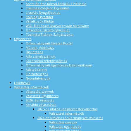
Szent András Római Katolikus Plébánia
Tóalmás Polgárőr Egyesület
Lilaakác Nyugdíjasklub
Kolping Egyesület
Vállalkozók Klubja
WOL Élet Szava Magyarország Alapítvány
Önkéntes Tűzoltó Egyesület
Tóalmási Titánok Színjátszókör
Ügyintézés
Önkormányzati Hivatali Portál
Műszak, építésügy
Ügyintézés
Adó számlaszámok
Közérdekű telefonszámok
Önkormányzati Ügyintézés Elektronikusan
Adatvédelem
Elérhetőségek
Nyomtatványok
Letöltések
Választási információk
Választási szervek
Választási ügyintézés
2026. évi választás
Korábbi választások
2025-ös időközi polgármesterválasztás
Választási információk
2024-es általános önkormányzati választás
Választási szervek
Választás ügyintézés
Választópolgároknak