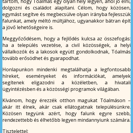
tartom, hogy Tóalmás egy olyan hely legyen, ahol jó élni,
dolgozni és családot alapítani. Célom, hogy közösen,
egymást segítve és megbecsülve olyan irányba fejlesszük
falunkat, amely méltó múltjához, ugyanakkor bátran épít
a jövő lehetőségeire is.
Meggyőződésem, hogy a fejlődés kulcsa az összefogás:
ha a település vezetése, a civil közösségek, a helyi
vállalkozók és a lakosok együtt gondolkodnak, Tóalmás
tovább erősödhet és gyarapodhat.
Honlapunkon mindenki megtalálhatja a legfontosabb
híreket, eseményeket és információkat, amelyek
segítenek eligazodni a közéletben, a hivatali
ügyintézésben és a közösségi programok világában.
Kívánom, hogy érezzék otthon magukat Tóalmáson –
akár itt élnek, akár csak ellátogatnak településünkre.
Közösen tegyünk azért, hogy falunk egyre szebb,
rendezettebb és élhetőbb legyen mindannyiunk számára.
Tisztelettel: