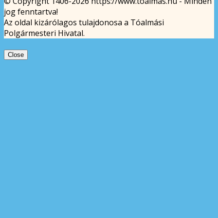
© Copyright 1406-2026 https://www.toalmas.hu - Minden
jog fenntartva!
Az oldal kizárólagos tulajdonosa a Tóalmási
Polgármesteri Hivatal.
Close