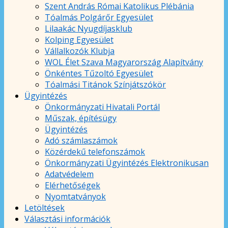
Szent András Római Katolikus Plébánia
Tóalmás Polgárőr Egyesület
Lilaakác Nyugdíjasklub
Kolping Egyesület
Vállalkozók Klubja
WOL Élet Szava Magyarország Alapítvány
Önkéntes Tűzoltó Egyesület
Tóalmási Titánok Színjátszókör
Ügyintézés
Önkormányzati Hivatali Portál
Műszak, építésügy
Ügyintézés
Adó számlaszámok
Közérdekű telefonszámok
Önkormányzati Ügyintézés Elektronikusan
Adatvédelem
Elérhetőségek
Nyomtatványok
Letöltések
Választási információk