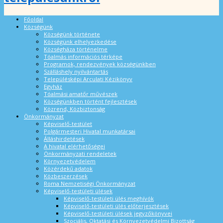
Főoldal
Községünk
Községünk története
Községünk elhelyezkedése
Községháza történelme
Tóalmás információs térképe
Programok, rendezvények községünkben
Szálláshely nyilvántartás
Településképi Arculati Kézikönyv
Egyház
Tóalmási amatőr művészek
Községünkben történt fejlesztések
Közrend, Közbiztonság
Önkormányzat
Képviselő-testület
Polgármesteri Hivatal munkatársai
Álláshirdetések
A hivatal elérhetőségei
Önkormányzati rendeletek
Környezetvédelem
Közérdekű adatok
Közbeszerzések
Roma Nemzetiségi Önkormányzat
Képviselő-testületi ülések
Képviselő-testületi ülés meghívók
Képviselő-testületi ülés előterjesztések
Képviselő-testületi ülések jegyzőkönyvei
Szociális, Oktatási és Környezetvédelmi Bizottság