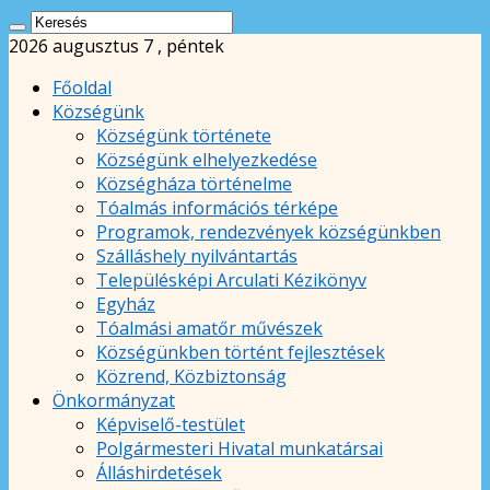
2026 augusztus 7 , péntek
Főoldal
Községünk
Községünk története
Községünk elhelyezkedése
Községháza történelme
Tóalmás információs térképe
Programok, rendezvények községünkben
Szálláshely nyilvántartás
Településképi Arculati Kézikönyv
Egyház
Tóalmási amatőr művészek
Községünkben történt fejlesztések
Közrend, Közbiztonság
Önkormányzat
Képviselő-testület
Polgármesteri Hivatal munkatársai
Álláshirdetések