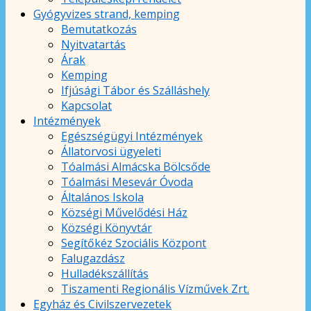
Gyógyvizes strand, kemping
Bemutatkozás
Nyitvatartás
Árak
Kemping
Ifjúsági Tábor és Szálláshely
Kapcsolat
Intézmények
Egészségügyi Intézmények
Állatorvosi ügyeleti
Tóalmási Almácska Bölcsőde
Tóalmási Mesevár Óvoda
Általános Iskola
Községi Művelődési Ház
Községi Könyvtár
Segítőkéz Szociális Központ
Falugazdász
Hulladékszállítás
Tiszamenti Regionális Vízművek Zrt.
Egyház és Civilszervezetek