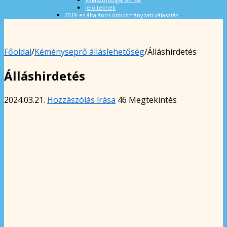
Jelölteknek
2019-es általános önkormányzati választás
Főoldal
/
Kéményseprő álláslehetőség
/
Álláshirdetés
Álláshirdetés
2024.03.21.
Hozzászólás írása
46 Megtekintés