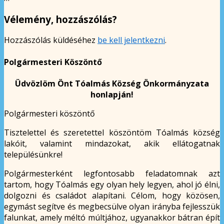
Vélemény, hozzászólás?
Hozzászólás küldéséhez
be kell jelentkezni
.
Polgármesteri Köszöntő
Üdvözlöm Önt Tóalmás Község Önkormányzata
honlapján!
Polgármesteri köszöntő
Tisztelettel és szeretettel köszöntöm Tóalmás község
lakóit, valamint mindazokat, akik ellátogatnak
településünkre!
Polgármesterként legfontosabb feladatomnak azt
tartom, hogy Tóalmás egy olyan hely legyen, ahol jó élni,
dolgozni és családot alapítani. Célom, hogy közösen,
egymást segítve és megbecsülve olyan irányba fejlesszük
falunkat, amely méltó múltjához, ugyanakkor bátran épít