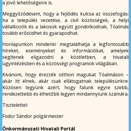
a jövő lehetőségeire is.
Meggyőződésem, hogy a fejlődés kulcsa az összefogás:
ha a település vezetése, a civil közösségek, a helyi
vállalkozók és a lakosok együtt gondolkodnak, Tóalmás
tovább erősödhet és gyarapodhat.
Honlapunkon mindenki megtalálhatja a legfontosabb
híreket, eseményeket és információkat, amelyek
segítenek eligazodni a közéletben, a hivatali
ügyintézésben és a közösségi programok világában.
Kívánom, hogy érezzék otthon magukat Tóalmáson –
akár itt élnek, akár csak ellátogatnak településünkre.
Közösen tegyünk azért, hogy falunk egyre szebb,
rendezettebb és élhetőbb legyen mindannyiunk számára.
Tisztelettel:
Fodor Sándor polgármester
Önkormányzati Hivatali Portál