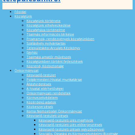
Főoldal
Községünk
Községünk története
Községünk elhelyezkedése
Községháza történelme
Tóalmás információs térképe
Programok, rendezvények községünkben
Szálláshely nyilvántartás
Településképi Arculati Kézikönyv
Egyház
Tóalmási amatőr művészek
Községünkben történt fejlesztések
Közrend, Közbiztonság
Önkormányzat
Képviselő-testület
Polgármesteri Hivatal munkatársai
Álláshirdetések
A hivatal elérhetőségei
Önkormányzati rendeletek
Környezetvédelem
Közérdekű adatok
Közbeszerzések
Roma Nemzetiségi Önkormányzat
Képviselő-testületi ülések
Képviselő-testületi ülés meghívók
Képviselő-testületi ülés előterjesztések
Képviselő-testületi ülések jegyzőkönyvei
Szociális, Oktatási és Környezetvédelmi Bizottság