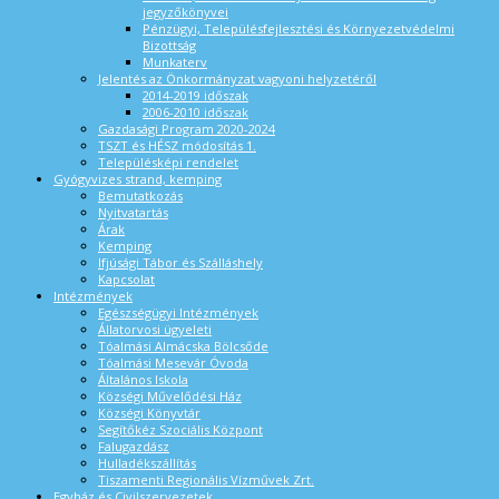
jegyzőkönyvei
Pénzügyi, Településfejlesztési és Környezetvédelmi
Bizottság
Munkaterv
Jelentés az Önkormányzat vagyoni helyzetéről
2014-2019 időszak
2006-2010 időszak
Gazdasági Program 2020-2024
TSZT és HÉSZ módosítás 1.
Településképi rendelet
Gyógyvizes strand, kemping
Bemutatkozás
Nyitvatartás
Árak
Kemping
Ifjúsági Tábor és Szálláshely
Kapcsolat
Intézmények
Egészségügyi Intézmények
Állatorvosi ügyeleti
Tóalmási Almácska Bölcsőde
Tóalmási Mesevár Óvoda
Általános Iskola
Községi Művelődési Ház
Községi Könyvtár
Segítőkéz Szociális Központ
Falugazdász
Hulladékszállítás
Tiszamenti Regionális Vízművek Zrt.
Egyház és Civilszervezetek