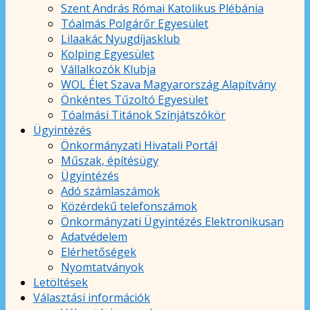
Szent András Római Katolikus Plébánia
Tóalmás Polgárőr Egyesület
Lilaakác Nyugdíjasklub
Kolping Egyesület
Vállalkozók Klubja
WOL Élet Szava Magyarország Alapítvány
Önkéntes Tűzoltó Egyesület
Tóalmási Titánok Színjátszókör
Ügyintézés
Önkormányzati Hivatali Portál
Műszak, építésügy
Ügyintézés
Adó számlaszámok
Közérdekű telefonszámok
Önkormányzati Ügyintézés Elektronikusan
Adatvédelem
Elérhetőségek
Nyomtatványok
Letöltések
Választási információk