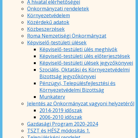
A hivatal elérhetőségei
Önkormányzati rendeletek
Környezetvédelem
Közérdekű adatok
Közbeszerzések
Roma Nemzetiségi Önkormányzat
Képviselő-testületi ülések
Képviselő-testületi ülés meghívók
Képviselő-testületi ülés előterjesztések
Képviselő-testületi ülések jegyzőkönyvei
Szociális, Oktatási és Környezetvédelmi
Bizottság jegyzőkönyvei
Pénzügyi, Településfejlesztési és
Környezetvédelmi Bizottság
Munkaterv
Jelentés az Önkormányzat vagyoni helyzetéről
2014-2019 időszak
2006-2010 időszak
Gazdasági Program 2020-2024
TSZT és HÉSZ módosítás 1.
Településképi rendelet