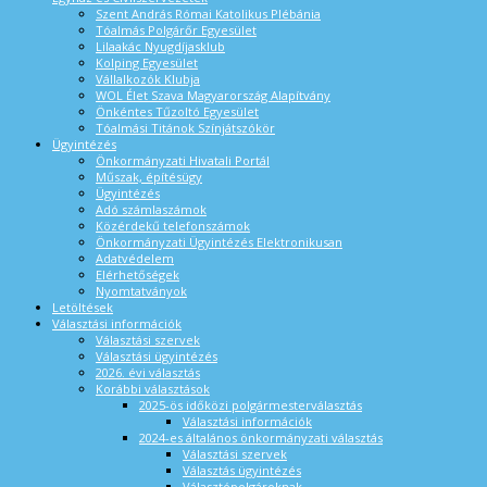
Szent András Római Katolikus Plébánia
Tóalmás Polgárőr Egyesület
Lilaakác Nyugdíjasklub
Kolping Egyesület
Vállalkozók Klubja
WOL Élet Szava Magyarország Alapítvány
Önkéntes Tűzoltó Egyesület
Tóalmási Titánok Színjátszókör
Ügyintézés
Önkormányzati Hivatali Portál
Műszak, építésügy
Ügyintézés
Adó számlaszámok
Közérdekű telefonszámok
Önkormányzati Ügyintézés Elektronikusan
Adatvédelem
Elérhetőségek
Nyomtatványok
Letöltések
Választási információk
Választási szervek
Választási ügyintézés
2026. évi választás
Korábbi választások
2025-ös időközi polgármesterválasztás
Választási információk
2024-es általános önkormányzati választás
Választási szervek
Választás ügyintézés
Választópolgároknak