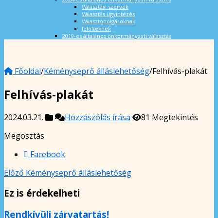
Választási szervek
Választás ügyintézés
Választópolgároknak
Jelölteknek
2019-es általános önkormányzati választás
Főoldal
/
Kéményseprő álláslehetőség
/
Felhívás-plakát
Felhívás-plakát
2024.03.21.
Hozzászólás írása
81 Megtekintés
Megosztás
Facebook
Előző
Kéményseprő álláslehetőség
Ez is érdekelheti
Rendkívüli zárvatartás!