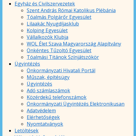
Egyház és Civilszervezetek
Szent András Római Katolikus Plébánia
Tóalmás Polgárőr Egyesület
Lilaakác Nyugdíjasklub
Kolping Egyesület
Vállalkozók Klubja
WOL Élet Szava Magyarország Alapítvány
Önkéntes Tűzoltó Egyesület
Tóalmási Titánok Színjátszókör
Ügyintézés
Önkormányzati Hivatali Portál
Műszak, építésügy
Ügyintézés
Adó számlaszámok
Közérdekű telefonszámok
Önkormányzati Ügyintézés Elektronikusan
Adatvédelem
Elérhetőségek
Nyomtatványok
Letöltések