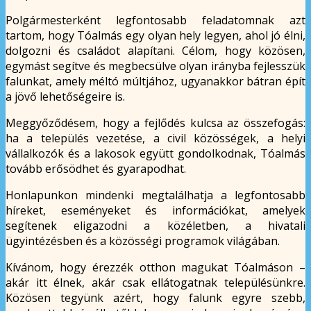
Polgármesterként legfontosabb feladatomnak azt
tartom, hogy Tóalmás egy olyan hely legyen, ahol jó élni,
dolgozni és családot alapítani. Célom, hogy közösen,
egymást segítve és megbecsülve olyan irányba fejlesszük
falunkat, amely méltó múltjához, ugyanakkor bátran épít
a jövő lehetőségeire is.
Meggyőződésem, hogy a fejlődés kulcsa az összefogás:
ha a település vezetése, a civil közösségek, a helyi
vállalkozók és a lakosok együtt gondolkodnak, Tóalmás
tovább erősödhet és gyarapodhat.
Honlapunkon mindenki megtalálhatja a legfontosabb
híreket, eseményeket és információkat, amelyek
segítenek eligazodni a közéletben, a hivatali
ügyintézésben és a közösségi programok világában.
Kívánom, hogy érezzék otthon magukat Tóalmáson –
akár itt élnek, akár csak ellátogatnak településünkre.
Közösen tegyünk azért, hogy falunk egyre szebb,