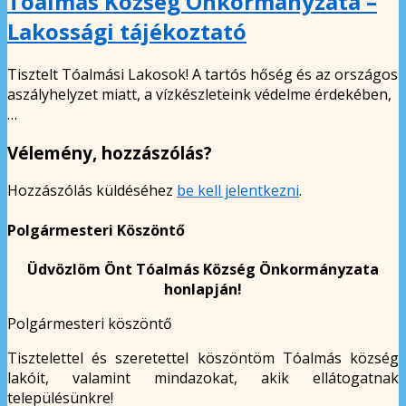
Tóalmás Község Önkormányzata –
Lakossági tájékoztató
Tisztelt Tóalmási Lakosok! A tartós hőség és az országos
aszályhelyzet miatt, a vízkészleteink védelme érdekében,
…
Vélemény, hozzászólás?
Hozzászólás küldéséhez
be kell jelentkezni
.
Polgármesteri Köszöntő
Üdvözlöm Önt Tóalmás Község Önkormányzata
honlapján!
Polgármesteri köszöntő
Tisztelettel és szeretettel köszöntöm Tóalmás község
lakóit, valamint mindazokat, akik ellátogatnak
településünkre!