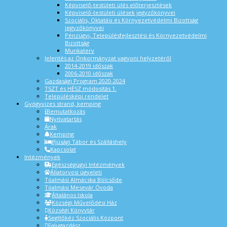
Képviselő-testületi ülés előterjesztések
Képviselő-testületi ülések jegyzőkönyvei
Szociális, Oktatási és Környezetvédelmi Bizottság
jegyzőkönyvei
Pénzügyi, Településfejlesztési és Környezetvédelmi
Bizottság
Munkaterv
Jelentés az Önkormányzat vagyoni helyzetéről
2014-2019 időszak
2006-2010 időszak
Gazdasági Program 2020-2024
TSZT és HÉSZ módosítás 1.
Településképi rendelet
Gyógyvizes strand, kemping
Bemutatkozás
Nyitvatartás
Árak
Kemping
Ifjúsági Tábor és Szálláshely
Kapcsolat
Intézmények
Egészségügyi Intézmények
Állatorvosi ügyeleti
Tóalmási Almácska Bölcsőde
Tóalmási Mesevár Óvoda
Általános Iskola
Községi Művelődési Ház
Községi Könyvtár
Segítőkéz Szociális Központ
Falugazdász