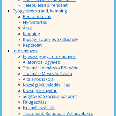
Településképi rendelet
Gyógyvizes strand, kemping
Bemutatkozás
Nyitvatartás
Árak
Kemping
Ifjúsági Tábor és Szálláshely
Kapcsolat
Intézmények
Egészségügyi Intézmények
Állatorvosi ügyeleti
Tóalmási Almácska Bölcsőde
Tóalmási Mesevár Óvoda
Általános Iskola
Községi Művelődési Ház
Községi Könyvtár
Segítőkéz Szociális Központ
Falugazdász
Hulladékszállítás
Tiszamenti Regionális Vízművek Zrt.