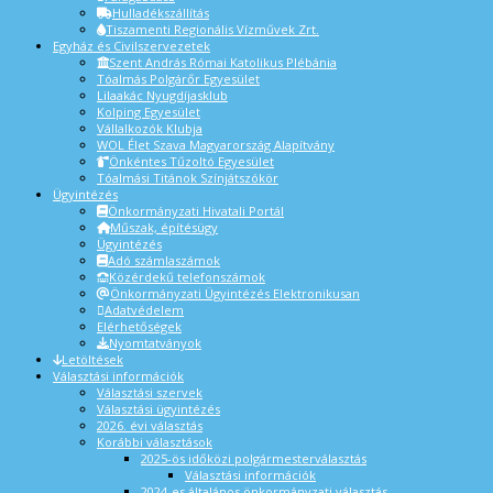
Hulladékszállítás
Tiszamenti Regionális Vízművek Zrt.
Egyház és Civilszervezetek
Szent András Római Katolikus Plébánia
Tóalmás Polgárőr Egyesület
Lilaakác Nyugdíjasklub
Kolping Egyesület
Vállalkozók Klubja
WOL Élet Szava Magyarország Alapítvány
Önkéntes Tűzoltó Egyesület
Tóalmási Titánok Színjátszókör
Ügyintézés
Önkormányzati Hivatali Portál
Műszak, építésügy
Ügyintézés
Adó számlaszámok
Közérdekű telefonszámok
Önkormányzati Ügyintézés Elektronikusan
Adatvédelem
Elérhetőségek
Nyomtatványok
Letöltések
Választási információk
Választási szervek
Választási ügyintézés
2026. évi választás
Korábbi választások
2025-ös időközi polgármesterválasztás
Választási információk
2024-es általános önkormányzati választás