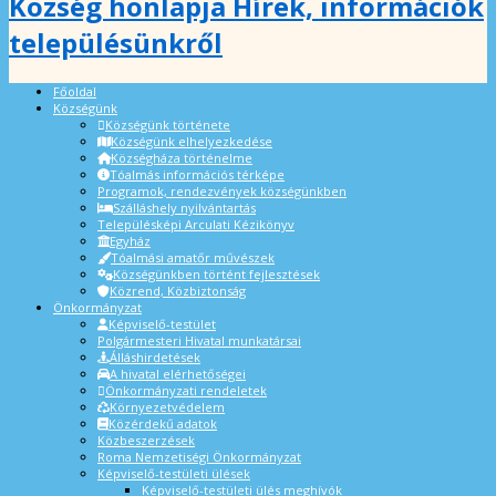
Község honlapja Hírek, információk
településünkről
Főoldal
Községünk
Községünk története
Községünk elhelyezkedése
Községháza történelme
Tóalmás információs térképe
Programok, rendezvények községünkben
Szálláshely nyilvántartás
Településképi Arculati Kézikönyv
Egyház
Tóalmási amatőr művészek
Községünkben történt fejlesztések
Közrend, Közbiztonság
Önkormányzat
Képviselő-testület
Polgármesteri Hivatal munkatársai
Álláshirdetések
A hivatal elérhetőségei
Önkormányzati rendeletek
Környezetvédelem
Közérdekű adatok
Közbeszerzések
Roma Nemzetiségi Önkormányzat
Képviselő-testületi ülések
Képviselő-testületi ülés meghívók