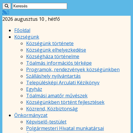
2026 augusztus 10 , hétfő
Főoldal
Községünk
Községünk története
Községünk elhelyezkedése
Községháza történelme
Tóalmás információs térképe
Programok, rendezvények községünkben
Szálláshely nyilvántartás
Településképi Arculati Kézikönyv
Egyház
Tóalmási amatőr művészek
Községünkben történt fejlesztések
Közrend, Közbiztonság
Önkormányzat
Képviselő-testület
Polgármesteri Hivatal munkatársai