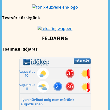
Testvér községünk
FELDAFING
Tóalmási időjárás