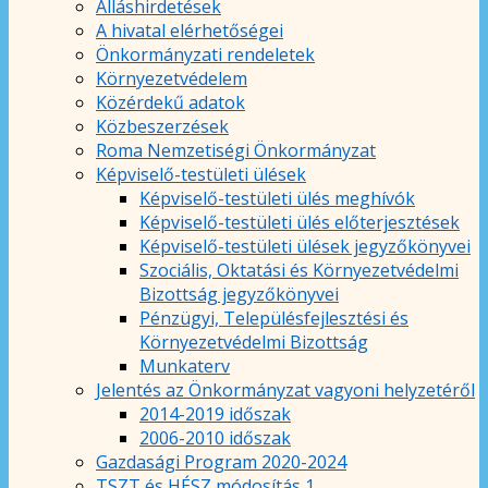
Álláshirdetések
A hivatal elérhetőségei
Önkormányzati rendeletek
Környezetvédelem
Közérdekű adatok
Közbeszerzések
Roma Nemzetiségi Önkormányzat
Képviselő-testületi ülések
Képviselő-testületi ülés meghívók
Képviselő-testületi ülés előterjesztések
Képviselő-testületi ülések jegyzőkönyvei
Szociális, Oktatási és Környezetvédelmi
Bizottság jegyzőkönyvei
Pénzügyi, Településfejlesztési és
Környezetvédelmi Bizottság
Munkaterv
Jelentés az Önkormányzat vagyoni helyzetéről
2014-2019 időszak
2006-2010 időszak
Gazdasági Program 2020-2024
TSZT és HÉSZ módosítás 1.