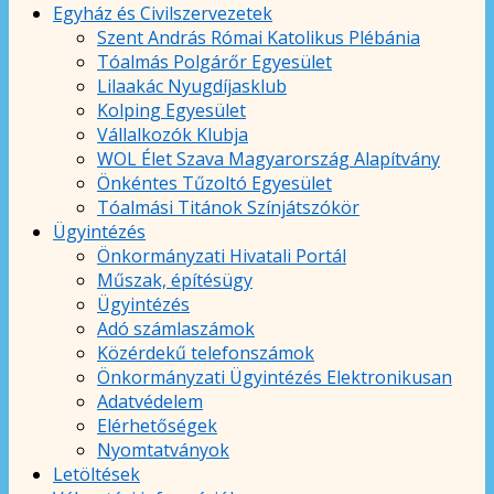
Egyház és Civilszervezetek
Szent András Római Katolikus Plébánia
Tóalmás Polgárőr Egyesület
Lilaakác Nyugdíjasklub
Kolping Egyesület
Vállalkozók Klubja
WOL Élet Szava Magyarország Alapítvány
Önkéntes Tűzoltó Egyesület
Tóalmási Titánok Színjátszókör
Ügyintézés
Önkormányzati Hivatali Portál
Műszak, építésügy
Ügyintézés
Adó számlaszámok
Közérdekű telefonszámok
Önkormányzati Ügyintézés Elektronikusan
Adatvédelem
Elérhetőségek
Nyomtatványok
Letöltések