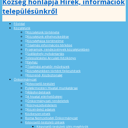
Község honlapja Hírek, információk
településünkről
Főoldal
Községünk
Községünk története
Községünk elhelyezkedése
Községháza történelme
Tóalmás információs térképe
Programok, rendezvények községünkben
Szálláshely nyilvántartás
Településképi Arculati Kézikönyv
Egyház
Tóalmási amatőr művészek
Községünkben történt fejlesztések
Közrend, Közbiztonság
Önkormányzat
Képviselő-testület
Polgármesteri Hivatal munkatársai
Álláshirdetések
A hivatal elérhetőségei
Önkormányzati rendeletek
Környezetvédelem
Közérdekű adatok
Közbeszerzések
Roma Nemzetiségi Önkormányzat
Képviselő-testületi ülések
Képviselő-testületi ülés meghívók