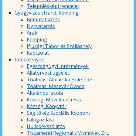
Településképi rendelet
Gyógyvizes strand, kemping
Bemutatkozás
Nyitvatartás
Árak
Kemping
Ifjúsági Tábor és Szálláshely
Kapcsolat
Intézmények
Egészségügyi Intézmények
Állatorvosi ügyeleti
Tóalmási Almácska Bölcsőde
Tóalmási Mesevár Óvoda
Általános Iskola
Községi Művelődési Ház
Községi Könyvtár
Segítőkéz Szociális Központ
Falugazdász
Hulladékszállítás
Tiszamenti Regionális Vízművek Zrt.