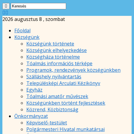
2026 augusztus 8 , szombat
Főoldal
Községünk
Községünk története
Községünk elhelyezkedése
Községháza történelme
Tóalmás információs térképe
Programok, rendezvények községünkben
Szálláshely nyilvántartás
Településképi Arculati Kézikönyv
Egyház
Tóalmási amatőr művészek
Községünkben történt fejlesztések
Közrend, Közbiztonság
Önkormányzat
Képviselő-testület
Polgármesteri Hivatal munkatársai