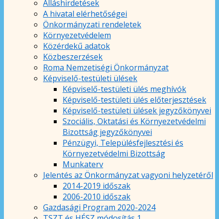
Álláshirdetések
A hivatal elérhetőségei
Önkormányzati rendeletek
Környezetvédelem
Közérdekű adatok
Közbeszerzések
Roma Nemzetiségi Önkormányzat
Képviselő-testületi ülések
Képviselő-testületi ülés meghívók
Képviselő-testületi ülés előterjesztések
Képviselő-testületi ülések jegyzőkönyvei
Szociális, Oktatási és Környezetvédelmi
Bizottság jegyzőkönyvei
Pénzügyi, Településfejlesztési és
Környezetvédelmi Bizottság
Munkaterv
Jelentés az Önkormányzat vagyoni helyzetéről
2014-2019 időszak
2006-2010 időszak
Gazdasági Program 2020-2024
TSZT és HÉSZ módosítás 1.