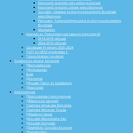
Képviselő-testületi ülés előterjesztések
Képviselő-testületi ülések jegyzőkönyvei
Szociális, Oktatási és Környezetvédelmi Bizottság
jegyzőkönyvei
Pénzügyi, Településfejlesztési és Környezetvédelmi
Bizottság
Munkaterv
Jelentés az Önkormányzat vagyoni helyzetéről
2014-2019 időszak
2006-2010 időszak
Gazdasági Program 2020-2024
TSZT és HÉSZ módosítás 1.
Településképi rendelet
Gyógyvizes strand, kemping
Bemutatkozás
Nyitvatartás
Árak
Kemping
Ifjúsági Tábor és Szálláshely
Kapcsolat
Intézmények
Egészségügyi Intézmények
Állatorvosi ügyeleti
Tóalmási Almácska Bölcsőde
Tóalmási Mesevár Óvoda
Általános Iskola
Községi Művelődési Ház
Községi Könyvtár
Segítőkéz Szociális Központ
Falugazdász