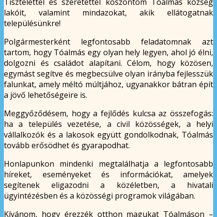
Tisztelettel és szeretettel köszöntöm Tóalmás község
lakóit, valamint mindazokat, akik ellátogatnak
településünkre!
Polgármesterként legfontosabb feladatomnak azt
tartom, hogy Tóalmás egy olyan hely legyen, ahol jó élni,
dolgozni és családot alapítani. Célom, hogy közösen,
egymást segítve és megbecsülve olyan irányba fejlesszük
falunkat, amely méltó múltjához, ugyanakkor bátran épít
a jövő lehetőségeire is.
Meggyőződésem, hogy a fejlődés kulcsa az összefogás:
ha a település vezetése, a civil közösségek, a helyi
vállalkozók és a lakosok együtt gondolkodnak, Tóalmás
tovább erősödhet és gyarapodhat.
Honlapunkon mindenki megtalálhatja a legfontosabb
híreket, eseményeket és információkat, amelyek
segítenek eligazodni a közéletben, a hivatali
ügyintézésben és a közösségi programok világában.
Kívánom, hogy érezzék otthon magukat Tóalmáson –