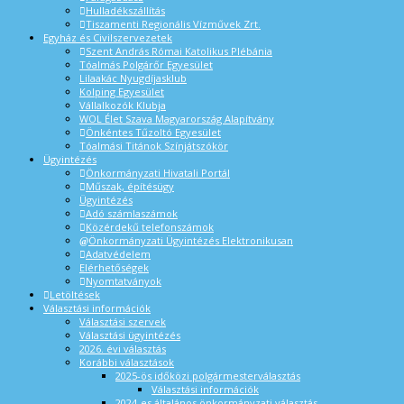
Hulladékszállítás
Tiszamenti Regionális Vízművek Zrt.
Egyház és Civilszervezetek
Szent András Római Katolikus Plébánia
Tóalmás Polgárőr Egyesület
Lilaakác Nyugdíjasklub
Kolping Egyesület
Vállalkozók Klubja
WOL Élet Szava Magyarország Alapítvány
Önkéntes Tűzoltó Egyesület
Tóalmási Titánok Színjátszókör
Ügyintézés
Önkormányzati Hivatali Portál
Műszak, építésügy
Ügyintézés
Adó számlaszámok
Közérdekű telefonszámok
Önkormányzati Ügyintézés Elektronikusan
Adatvédelem
Elérhetőségek
Nyomtatványok
Letöltések
Választási információk
Választási szervek
Választási ügyintézés
2026. évi választás
Korábbi választások
2025-ös időközi polgármesterválasztás
Választási információk
2024-es általános önkormányzati választás