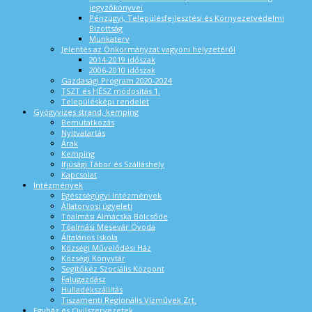
jegyzőkönyvei
Pénzügyi, Településfejlesztési és Környezetvédelmi
Bizottság
Munkaterv
Jelentés az Önkormányzat vagyoni helyzetéről
2014-2019 időszak
2006-2010 időszak
Gazdasági Program 2020-2024
TSZT és HÉSZ módosítás 1.
Településképi rendelet
Gyógyvizes strand, kemping
Bemutatkozás
Nyitvatartás
Árak
Kemping
Ifjúsági Tábor és Szálláshely
Kapcsolat
Intézmények
Egészségügyi Intézmények
Állatorvosi ügyeleti
Tóalmási Almácska Bölcsőde
Tóalmási Mesevár Óvoda
Általános Iskola
Községi Művelődési Ház
Községi Könyvtár
Segítőkéz Szociális Központ
Falugazdász
Hulladékszállítás
Tiszamenti Regionális Vízművek Zrt.
Egyház és Civilszervezetek