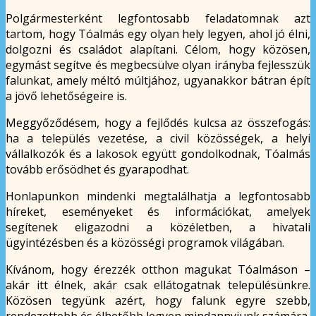
Polgármesterként legfontosabb feladatomnak azt
tartom, hogy Tóalmás egy olyan hely legyen, ahol jó élni,
dolgozni és családot alapítani. Célom, hogy közösen,
egymást segítve és megbecsülve olyan irányba fejlesszük
falunkat, amely méltó múltjához, ugyanakkor bátran épít
a jövő lehetőségeire is.
Meggyőződésem, hogy a fejlődés kulcsa az összefogás:
ha a település vezetése, a civil közösségek, a helyi
vállalkozók és a lakosok együtt gondolkodnak, Tóalmás
tovább erősödhet és gyarapodhat.
Honlapunkon mindenki megtalálhatja a legfontosabb
híreket, eseményeket és információkat, amelyek
segítenek eligazodni a közéletben, a hivatali
ügyintézésben és a közösségi programok világában.
Kívánom, hogy érezzék otthon magukat Tóalmáson –
akár itt élnek, akár csak ellátogatnak településünkre.
Közösen tegyünk azért, hogy falunk egyre szebb,
rendezettebb és élhetőbb legyen mindannyiunk számára.