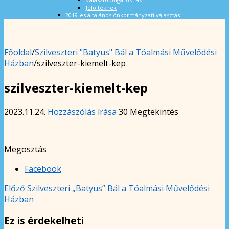
Jelölteknek
2019-es általános önkormányzati választás
Főoldal
/
Szilveszteri "Batyus" Bál a Tóalmási Művelődési
Házban
/
szilveszter-kiemelt-kep
szilveszter-kiemelt-kep
2023.11.24.
Hozzászólás írása
30 Megtekintés
Megosztás
Facebook
Előző
Szilveszteri „Batyus” Bál a Tóalmási Művelődési
Házban
Ez is érdekelheti