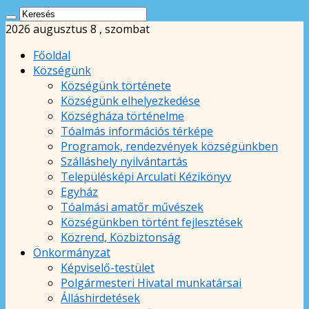
2026 augusztus 8 , szombat
Főoldal
Községünk
Községünk története
Községünk elhelyezkedése
Községháza történelme
Tóalmás információs térképe
Programok, rendezvények községünkben
Szálláshely nyilvántartás
Településképi Arculati Kézikönyv
Egyház
Tóalmási amatőr művészek
Községünkben történt fejlesztések
Közrend, Közbiztonság
Önkormányzat
Képviselő-testület
Polgármesteri Hivatal munkatársai
Álláshirdetések