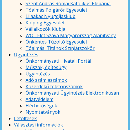
Szent András Római Katolikus Plébánia
Tóalmás Polgárőr Egyesület
Lilaakác Nyugdíjasklub
Kolping Egyesület
Vállalkozók Klubja
WOL Élet Szava Magyarország Alapítvány
Önkéntes Tűzoltó Egyesület
Tóalmási Titánok Színjátszókör
Ügyintézés
Önkormányzati Hivatali Portál
Műszak, építésügy
Ügyintézés
Adó számlaszámok
Közérdekű telefonszámok
Önkormányzati Ügyintézés Elektronikusan
Adatvédelem
Elérhetőségek
Nyomtatványok
Letöltések
Választási információk