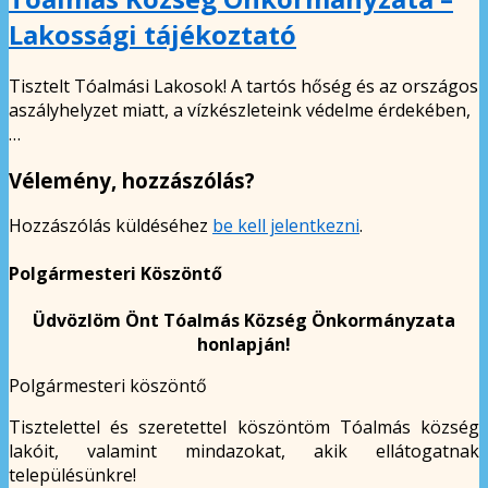
Lakossági tájékoztató
Tisztelt Tóalmási Lakosok! A tartós hőség és az országos
aszályhelyzet miatt, a vízkészleteink védelme érdekében,
…
Vélemény, hozzászólás?
Hozzászólás küldéséhez
be kell jelentkezni
.
Polgármesteri Köszöntő
Üdvözlöm Önt Tóalmás Község Önkormányzata
honlapján!
Polgármesteri köszöntő
Tisztelettel és szeretettel köszöntöm Tóalmás község
lakóit, valamint mindazokat, akik ellátogatnak
településünkre!