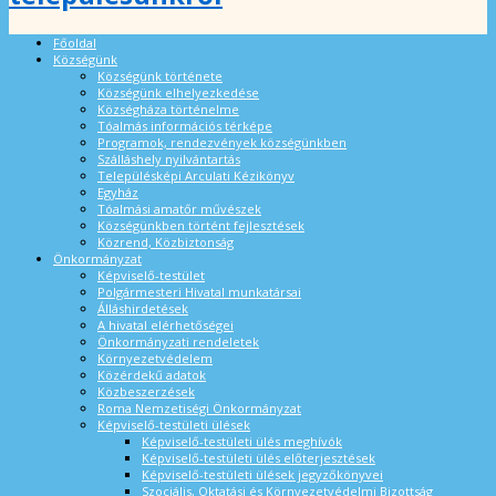
Főoldal
Községünk
Községünk története
Községünk elhelyezkedése
Községháza történelme
Tóalmás információs térképe
Programok, rendezvények községünkben
Szálláshely nyilvántartás
Településképi Arculati Kézikönyv
Egyház
Tóalmási amatőr művészek
Községünkben történt fejlesztések
Közrend, Közbiztonság
Önkormányzat
Képviselő-testület
Polgármesteri Hivatal munkatársai
Álláshirdetések
A hivatal elérhetőségei
Önkormányzati rendeletek
Környezetvédelem
Közérdekű adatok
Közbeszerzések
Roma Nemzetiségi Önkormányzat
Képviselő-testületi ülések
Képviselő-testületi ülés meghívók
Képviselő-testületi ülés előterjesztések
Képviselő-testületi ülések jegyzőkönyvei
Szociális, Oktatási és Környezetvédelmi Bizottság