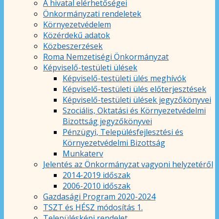
A hivatal elérhetőségei
Önkormányzati rendeletek
Környezetvédelem
Közérdekű adatok
Közbeszerzések
Roma Nemzetiségi Önkormányzat
Képviselő-testületi ülések
Képviselő-testületi ülés meghívók
Képviselő-testületi ülés előterjesztések
Képviselő-testületi ülések jegyzőkönyvei
Szociális, Oktatási és Környezetvédelmi
Bizottság jegyzőkönyvei
Pénzügyi, Településfejlesztési és
Környezetvédelmi Bizottság
Munkaterv
Jelentés az Önkormányzat vagyoni helyzetéről
2014-2019 időszak
2006-2010 időszak
Gazdasági Program 2020-2024
TSZT és HÉSZ módosítás 1.
Településképi rendelet