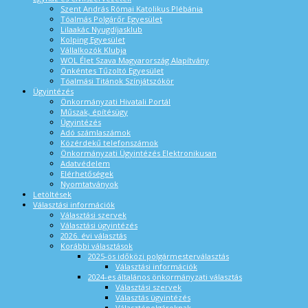
Szent András Római Katolikus Plébánia
Tóalmás Polgárőr Egyesület
Lilaakác Nyugdíjasklub
Kolping Egyesület
Vállalkozók Klubja
WOL Élet Szava Magyarország Alapítvány
Önkéntes Tűzoltó Egyesület
Tóalmási Titánok Színjátszókör
Ügyintézés
Önkormányzati Hivatali Portál
Műszak, építésügy
Ügyintézés
Adó számlaszámok
Közérdekű telefonszámok
Önkormányzati Ügyintézés Elektronikusan
Adatvédelem
Elérhetőségek
Nyomtatványok
Letöltések
Választási információk
Választási szervek
Választási ügyintézés
2026. évi választás
Korábbi választások
2025-ös időközi polgármesterválasztás
Választási információk
2024-es általános önkormányzati választás
Választási szervek
Választás ügyintézés
Választópolgároknak