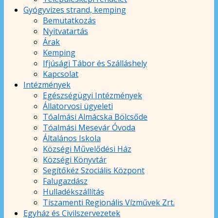
Gyógyvizes strand, kemping
Bemutatkozás
Nyitvatartás
Árak
Kemping
Ifjúsági Tábor és Szálláshely
Kapcsolat
Intézmények
Egészségügyi Intézmények
Állatorvosi ügyeleti
Tóalmási Almácska Bölcsőde
Tóalmási Mesevár Óvoda
Általános Iskola
Községi Művelődési Ház
Községi Könyvtár
Segítőkéz Szociális Központ
Falugazdász
Hulladékszállítás
Tiszamenti Regionális Vízművek Zrt.
Egyház és Civilszervezetek