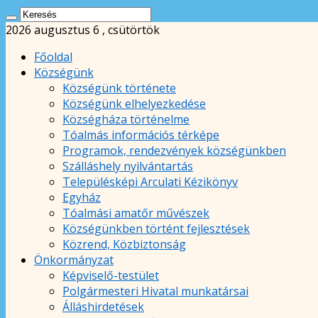
2026 augusztus 6 , csütörtök
Főoldal
Községünk
Községünk története
Községünk elhelyezkedése
Községháza történelme
Tóalmás információs térképe
Programok, rendezvények községünkben
Szálláshely nyilvántartás
Településképi Arculati Kézikönyv
Egyház
Tóalmási amatőr művészek
Községünkben történt fejlesztések
Közrend, Közbiztonság
Önkormányzat
Képviselő-testület
Polgármesteri Hivatal munkatársai
Álláshirdetések