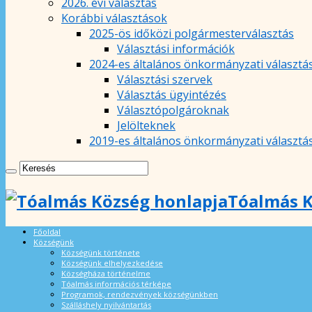
2026. évi választás
Korábbi választások
2025-ös időközi polgármesterválasztás
Választási információk
2024-es általános önkormányzati választá
Választási szervek
Választás ügyintézés
Választópolgároknak
Jelölteknek
2019-es általános önkormányzati választá
Tóalmás K
Főoldal
Községünk
Községünk története
Községünk elhelyezkedése
Községháza történelme
Tóalmás információs térképe
Programok, rendezvények községünkben
Szálláshely nyilvántartás