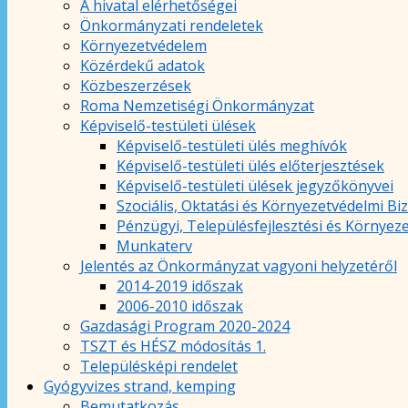
A hivatal elérhetőségei
Önkormányzati rendeletek
Környezetvédelem
Közérdekű adatok
Közbeszerzések
Roma Nemzetiségi Önkormányzat
Képviselő-testületi ülések
Képviselő-testületi ülés meghívók
Képviselő-testületi ülés előterjesztések
Képviselő-testületi ülések jegyzőkönyvei
Szociális, Oktatási és Környezetvédelmi Bi
Pénzügyi, Településfejlesztési és Környez
Munkaterv
Jelentés az Önkormányzat vagyoni helyzetéről
2014-2019 időszak
2006-2010 időszak
Gazdasági Program 2020-2024
TSZT és HÉSZ módosítás 1.
Településképi rendelet
Gyógyvizes strand, kemping
Bemutatkozás