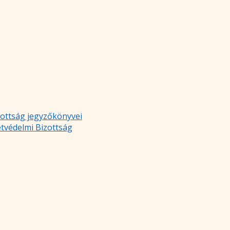
zottság jegyzőkönyvei
etvédelmi Bizottság