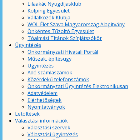
Lilaakác Nyugdíjasklub
Kolping Egyesület
Vállalkozók Klubja
WOL Élet Szava Magyarország Alapítvány
Önkéntes Tűzoltó Egyesület
Tóalmási Titánok Színjátszókör
Ügyintézés
Önkormányzati Hivatali Portál
Műszak, építésügy
Ügyintézés
Adó számlaszámok
Közérdekű telefonszámok
Önkormányzati Ügyintézés Elektronikusan
Adatvédelem
Elérhetőségek
Nyomtatványok
Letöltések
Választási információk
Választási szervek
Választási ügyintézés