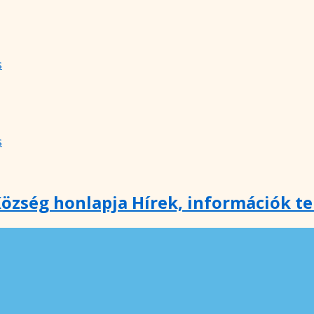
s
s
özség honlapja Hírek, információk t