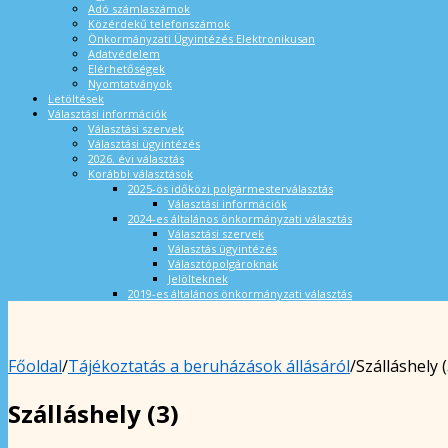
Adó számlaszámok
Közérdekű telefonszámok
Önkormányzati Ügyintézés Elektronikusan
Adatvédelem
Elérhetőségek
Nyomtatványok
Letöltések
Választási információk
Választási szervek
Választási ügyintézés
2026. évi választás
Korábbi választások
2025-ös időközi polgármesterválasztás
Választási információk
2024-es általános önkormányzati választás
Választási szervek
Választás ügyintézés
Választópolgároknak
Jelölteknek
2019-es általános önkormányzati választás
Főoldal
/
Tájékoztatás a beruházások állásáról
/
Szálláshely (
Szálláshely (3)