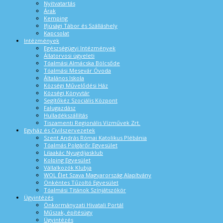
Nyitvatartás
Árak
Kemping
Ifjúsági Tábor és Szálláshely
Kapcsolat
Intézmények
Egészségügyi Intézmények
Állatorvosi ügyeleti
Tóalmási Almácska Bölcsőde
Tóalmási Mesevár Óvoda
Általános Iskola
Községi Művelődési Ház
Községi Könyvtár
Segítőkéz Szociális Központ
Falugazdász
Hulladékszállítás
Tiszamenti Regionális Vízművek Zrt.
Egyház és Civilszervezetek
Szent András Római Katolikus Plébánia
Tóalmás Polgárőr Egyesület
Lilaakác Nyugdíjasklub
Kolping Egyesület
Vállalkozók Klubja
WOL Élet Szava Magyarország Alapítvány
Önkéntes Tűzoltó Egyesület
Tóalmási Titánok Színjátszókör
Ügyintézés
Önkormányzati Hivatali Portál
Műszak, építésügy
Ügyintézés