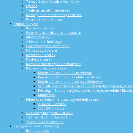
Településképi Arculati Kézikönyv
Egyház
Tóalmási amatőr művészek
Községünkben történt fejlesztések
Közrend, Közbiztonság
Önkormányzat
Képviselő-testület
Polgármesteri Hivatal munkatársai
Álláshirdetések
A hivatal elérhetőségei
Önkormányzati rendeletek
Környezetvédelem
Közérdekű adatok
Közbeszerzések
Roma Nemzetiségi Önkormányzat
Képviselő-testületi ülések
Képviselő-testületi ülés meghívók
Képviselő-testületi ülés előterjesztések
Képviselő-testületi ülések jegyzőkönyvei
Szociális, Oktatási és Környezetvédelmi Bizottság jegyzőkö
Pénzügyi, Településfejlesztési és Környezetvédelmi Bizotts
Munkaterv
Jelentés az Önkormányzat vagyoni helyzetéről
2014-2019 időszak
2006-2010 időszak
Gazdasági Program 2020-2024
TSZT és HÉSZ módosítás 1.
Településképi rendelet
Gyógyvizes strand, kemping
Bemutatkozás