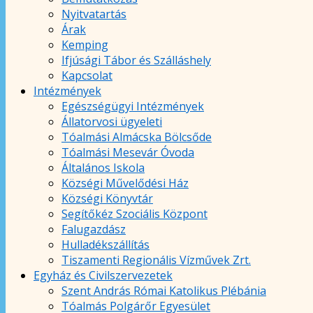
Nyitvatartás
Árak
Kemping
Ifjúsági Tábor és Szálláshely
Kapcsolat
Intézmények
Egészségügyi Intézmények
Állatorvosi ügyeleti
Tóalmási Almácska Bölcsőde
Tóalmási Mesevár Óvoda
Általános Iskola
Községi Művelődési Ház
Községi Könyvtár
Segítőkéz Szociális Központ
Falugazdász
Hulladékszállítás
Tiszamenti Regionális Vízművek Zrt.
Egyház és Civilszervezetek
Szent András Római Katolikus Plébánia
Tóalmás Polgárőr Egyesület