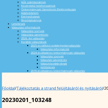
Adó számlaszámok
Közérdekű telefonszámok
Önkormányzati Ügyintézés Elektronikusan
Adatvédelem
Elérhetőségek
Nyomtatványok
Letöltések
Választási információk
Választási szervek
Választási ügyintézés
2026. évi választás
Korábbi választások
2025-ös időközi polgármesterválasztás
Választási információk
2024-es általános önkormányzati választás
Választási szervek
Választás ügyintézés
Választópolgároknak
Jelölteknek
2019-es általános önkormányzati választás
Főoldal
/
Tájékoztatás a strand felújításáról és nyitásáról
/
2
20230201_103248