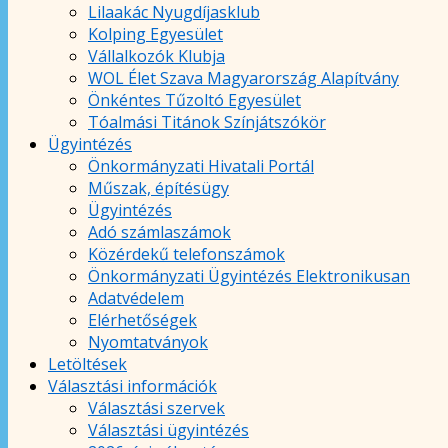
Lilaakác Nyugdíjasklub
Kolping Egyesület
Vállalkozók Klubja
WOL Élet Szava Magyarország Alapítvány
Önkéntes Tűzoltó Egyesület
Tóalmási Titánok Színjátszókör
Ügyintézés
Önkormányzati Hivatali Portál
Műszak, építésügy
Ügyintézés
Adó számlaszámok
Közérdekű telefonszámok
Önkormányzati Ügyintézés Elektronikusan
Adatvédelem
Elérhetőségek
Nyomtatványok
Letöltések
Választási információk
Választási szervek
Választási ügyintézés