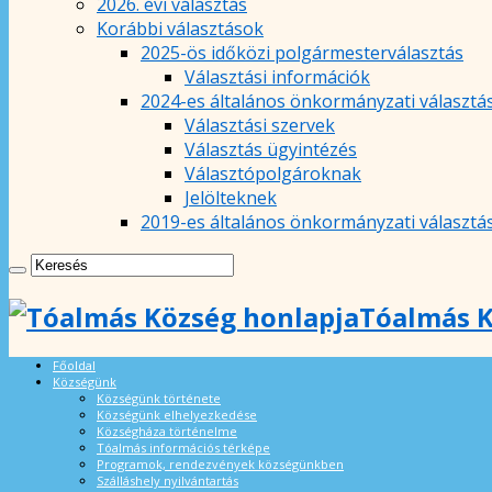
2026. évi választás
Korábbi választások
2025-ös időközi polgármesterválasztás
Választási információk
2024-es általános önkormányzati választá
Választási szervek
Választás ügyintézés
Választópolgároknak
Jelölteknek
2019-es általános önkormányzati választá
Tóalmás K
Főoldal
Községünk
Községünk története
Községünk elhelyezkedése
Községháza történelme
Tóalmás információs térképe
Programok, rendezvények községünkben
Szálláshely nyilvántartás