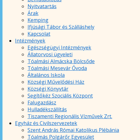
Nyitvatartás
Árak
Kemping
Ifjúsági Tábor és Szálláshely
Kapcsolat
Intézmények
Egészségügyi Intézmények
Állatorvosi ügyeleti
Tóalmási Almácska Bölcsőde
Tóalmási Mesevár Óvoda
Általános Iskola
Községi Művelődési Ház
Községi Könyvtár
Segítőkéz Szociális Központ
Falugazdász
Hulladékszállítás
Tiszamenti Regionális Vízművek Zrt.
Egyház és Civilszervezetek
Szent András Római Katolikus Plébánia
Tóalmás Polgárőr Egyesület