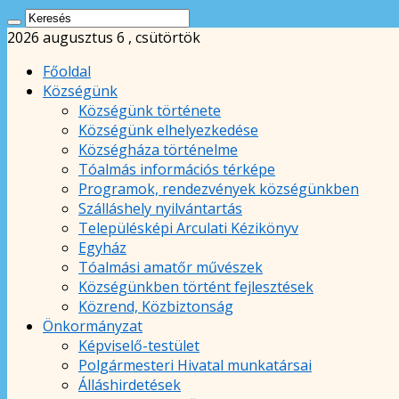
2026 augusztus 6 , csütörtök
Főoldal
Községünk
Községünk története
Községünk elhelyezkedése
Községháza történelme
Tóalmás információs térképe
Programok, rendezvények községünkben
Szálláshely nyilvántartás
Településképi Arculati Kézikönyv
Egyház
Tóalmási amatőr művészek
Községünkben történt fejlesztések
Közrend, Közbiztonság
Önkormányzat
Képviselő-testület
Polgármesteri Hivatal munkatársai
Álláshirdetések