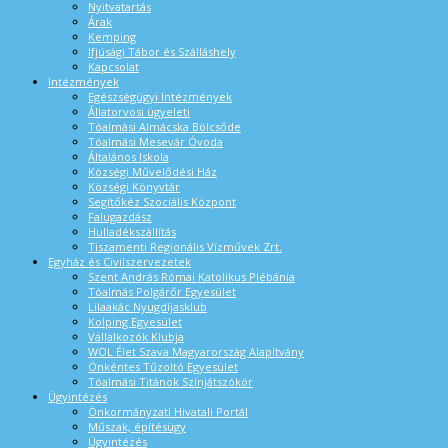
Nyitvatartás
Árak
Kemping
Ifjúsági Tábor és Szálláshely
Kapcsolat
Intézmények
Egészségügyi Intézmények
Állatorvosi ügyeleti
Tóalmási Almácska Bölcsőde
Tóalmási Mesevár Óvoda
Általános Iskola
Községi Művelődési Ház
Községi Könyvtár
Segítőkéz Szociális Központ
Falugazdász
Hulladékszállítás
Tiszamenti Regionális Vízművek Zrt.
Egyház és Civilszervezetek
Szent András Római Katolikus Plébánia
Tóalmás Polgárőr Egyesület
Lilaakác Nyugdíjasklub
Kolping Egyesület
Vállalkozók Klubja
WOL Élet Szava Magyarország Alapítvány
Önkéntes Tűzoltó Egyesület
Tóalmási Titánok Színjátszókör
Ügyintézés
Önkormányzati Hivatali Portál
Műszak, építésügy
Ügyintézés