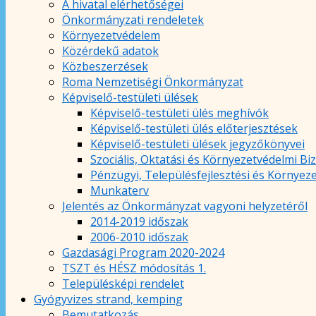
A hivatal elérhetőségei
Önkormányzati rendeletek
Környezetvédelem
Közérdekű adatok
Közbeszerzések
Roma Nemzetiségi Önkormányzat
Képviselő-testületi ülések
Képviselő-testületi ülés meghívók
Képviselő-testületi ülés előterjesztések
Képviselő-testületi ülések jegyzőkönyvei
Szociális, Oktatási és Környezetvédelmi Bi
Pénzügyi, Településfejlesztési és Környez
Munkaterv
Jelentés az Önkormányzat vagyoni helyzetéről
2014-2019 időszak
2006-2010 időszak
Gazdasági Program 2020-2024
TSZT és HÉSZ módosítás 1.
Településképi rendelet
Gyógyvizes strand, kemping
Bemutatkozás