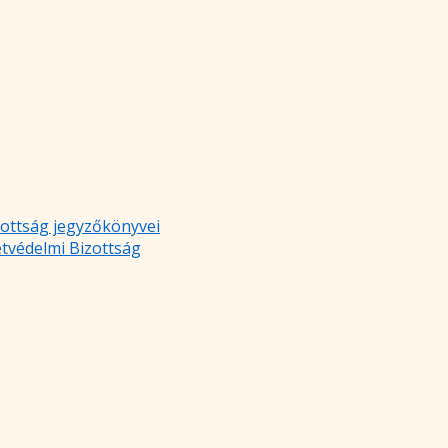
zottság jegyzőkönyvei
etvédelmi Bizottság