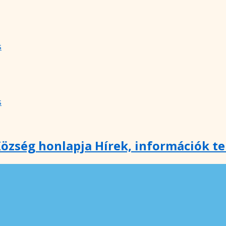
s
s
özség honlapja Hírek, információk t