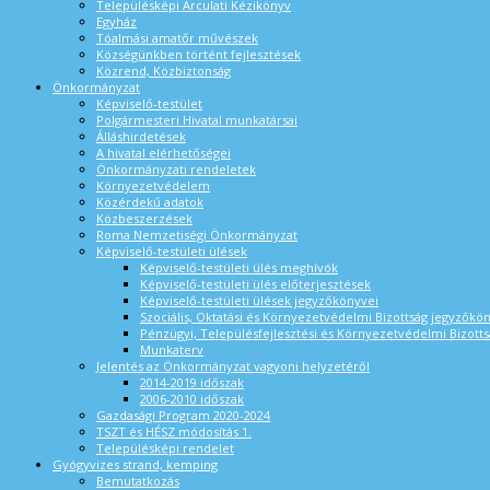
Településképi Arculati Kézikönyv
Egyház
Tóalmási amatőr művészek
Községünkben történt fejlesztések
Közrend, Közbiztonság
Önkormányzat
Képviselő-testület
Polgármesteri Hivatal munkatársai
Álláshirdetések
A hivatal elérhetőségei
Önkormányzati rendeletek
Környezetvédelem
Közérdekű adatok
Közbeszerzések
Roma Nemzetiségi Önkormányzat
Képviselő-testületi ülések
Képviselő-testületi ülés meghívók
Képviselő-testületi ülés előterjesztések
Képviselő-testületi ülések jegyzőkönyvei
Szociális, Oktatási és Környezetvédelmi Bizottság jegyzőkö
Pénzügyi, Településfejlesztési és Környezetvédelmi Bizotts
Munkaterv
Jelentés az Önkormányzat vagyoni helyzetéről
2014-2019 időszak
2006-2010 időszak
Gazdasági Program 2020-2024
TSZT és HÉSZ módosítás 1.
Településképi rendelet
Gyógyvizes strand, kemping
Bemutatkozás