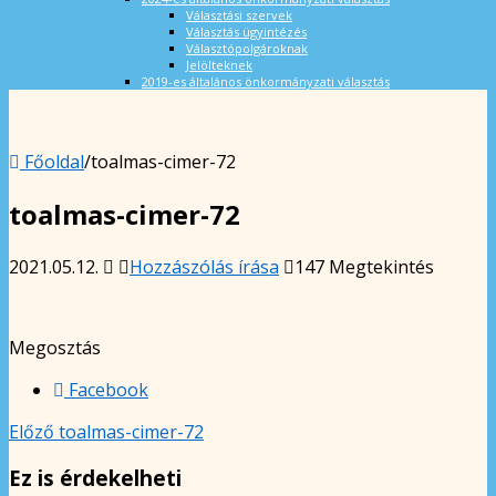
Választási szervek
Választás ügyintézés
Választópolgároknak
Jelölteknek
2019-es általános önkormányzati választás
Főoldal
/
toalmas-cimer-72
toalmas-cimer-72
2021.05.12.
Hozzászólás írása
147 Megtekintés
Megosztás
Facebook
Előző
toalmas-cimer-72
Ez is érdekelheti