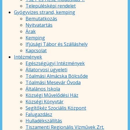
Településképi rendelet
Gyógyvizes strand, kemping
Bemutatkozás
Nyitvatartás
Árak
Kemping
Ifjúsági Tábor és Szálláshely
Kapcsolat
Intézmények
Egészségügyi Intézmények
Állatorvosi ügyeleti
Tóalmási Almácska Bölcsőde
Tóalmási Mesevár Óvoda
Általános Iskola
Községi Művelődési Ház
Községi Könyvtár
Segítőkéz Szociális Központ
Falugazdász
Hulladékszállítás
Tiszamenti Regionális Vízművek Zrt.