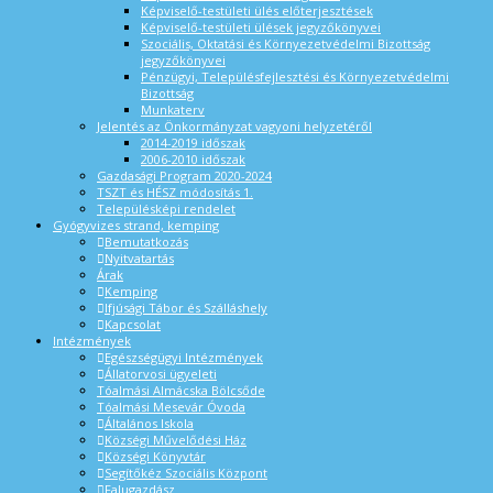
Képviselő-testületi ülés előterjesztések
Képviselő-testületi ülések jegyzőkönyvei
Szociális, Oktatási és Környezetvédelmi Bizottság
jegyzőkönyvei
Pénzügyi, Településfejlesztési és Környezetvédelmi
Bizottság
Munkaterv
Jelentés az Önkormányzat vagyoni helyzetéről
2014-2019 időszak
2006-2010 időszak
Gazdasági Program 2020-2024
TSZT és HÉSZ módosítás 1.
Településképi rendelet
Gyógyvizes strand, kemping
Bemutatkozás
Nyitvatartás
Árak
Kemping
Ifjúsági Tábor és Szálláshely
Kapcsolat
Intézmények
Egészségügyi Intézmények
Állatorvosi ügyeleti
Tóalmási Almácska Bölcsőde
Tóalmási Mesevár Óvoda
Általános Iskola
Községi Művelődési Ház
Községi Könyvtár
Segítőkéz Szociális Központ
Falugazdász