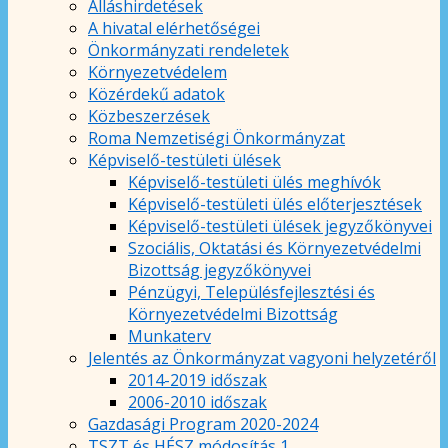
Álláshirdetések
A hivatal elérhetőségei
Önkormányzati rendeletek
Környezetvédelem
Közérdekű adatok
Közbeszerzések
Roma Nemzetiségi Önkormányzat
Képviselő-testületi ülések
Képviselő-testületi ülés meghívók
Képviselő-testületi ülés előterjesztések
Képviselő-testületi ülések jegyzőkönyvei
Szociális, Oktatási és Környezetvédelmi
Bizottság jegyzőkönyvei
Pénzügyi, Településfejlesztési és
Környezetvédelmi Bizottság
Munkaterv
Jelentés az Önkormányzat vagyoni helyzetéről
2014-2019 időszak
2006-2010 időszak
Gazdasági Program 2020-2024
TSZT és HÉSZ módosítás 1.