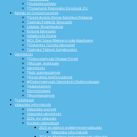
Hulladékszállítás
Tiszamenti Regionális Vízművek Zrt.
Egyház és Civilszervezetek
Szent András Római Katolikus Plébánia
Tóalmás Polgárőr Egyesület
Lilaakác Nyugdíjasklub
Kolping Egyesület
Vállalkozók Klubja
WOL Élet Szava Magyarország Alapítvány
Önkéntes Tűzoltó Egyesület
Tóalmási Titánok Színjátszókör
Ügyintézés
Önkormányzati Hivatali Portál
Műszak, építésügy
Ügyintézés
Adó számlaszámok
Közérdekű telefonszámok
Önkormányzati Ügyintézés Elektronikusan
Adatvédelem
Elérhetőségek
Nyomtatványok
Letöltések
Választási információk
Választási szervek
Választási ügyintézés
2026. évi választás
Korábbi választások
2025-ös időközi polgármesterválasztás
Választási információk
2024-es általános önkormányzati választás