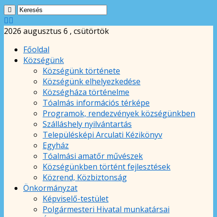
2026 augusztus 6 , csütörtök
Főoldal
Községünk
Községünk története
Községünk elhelyezkedése
Községháza történelme
Tóalmás információs térképe
Programok, rendezvények községünkben
Szálláshely nyilvántartás
Településképi Arculati Kézikönyv
Egyház
Tóalmási amatőr művészek
Községünkben történt fejlesztések
Közrend, Közbiztonság
Önkormányzat
Képviselő-testület
Polgármesteri Hivatal munkatársai