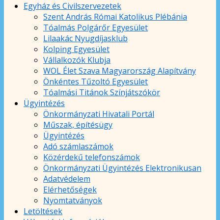
Egyház és Civilszervezetek
Szent András Római Katolikus Plébánia
Tóalmás Polgárőr Egyesület
Lilaakác Nyugdíjasklub
Kolping Egyesület
Vállalkozók Klubja
WOL Élet Szava Magyarország Alapítvány
Önkéntes Tűzoltó Egyesület
Tóalmási Titánok Színjátszókör
Ügyintézés
Önkormányzati Hivatali Portál
Műszak, építésügy
Ügyintézés
Adó számlaszámok
Közérdekű telefonszámok
Önkormányzati Ügyintézés Elektronikusan
Adatvédelem
Elérhetőségek
Nyomtatványok
Letöltések