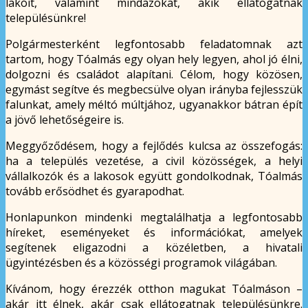
lakóit, valamint mindazokat, akik ellátogatnak
településünkre!
Polgármesterként legfontosabb feladatomnak azt
tartom, hogy Tóalmás egy olyan hely legyen, ahol jó élni,
dolgozni és családot alapítani. Célom, hogy közösen,
egymást segítve és megbecsülve olyan irányba fejlesszük
falunkat, amely méltó múltjához, ugyanakkor bátran épít
a jövő lehetőségeire is.
Meggyőződésem, hogy a fejlődés kulcsa az összefogás:
ha a település vezetése, a civil közösségek, a helyi
vállalkozók és a lakosok együtt gondolkodnak, Tóalmás
tovább erősödhet és gyarapodhat.
Honlapunkon mindenki megtalálhatja a legfontosabb
híreket, eseményeket és információkat, amelyek
segítenek eligazodni a közéletben, a hivatali
ügyintézésben és a közösségi programok világában.
Kívánom, hogy érezzék otthon magukat Tóalmáson –
akár itt élnek, akár csak ellátogatnak településünkre.