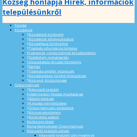
Község honlapja Hírek, információk
településünkről
Főoldal
Községünk
Községünk története
Községünk elhelyezkedése
Községháza történelme
Tóalmás információs térképe
Programok, rendezvények községünkben
Szálláshely nyilvántartás
Településképi Arculati Kézikönyv
Egyház
Tóalmási amatőr művészek
Községünkben történt fejlesztések
Közrend, Közbiztonság
Önkormányzat
Képviselő-testület
Polgármesteri Hivatal munkatársai
Álláshirdetések
A hivatal elérhetőségei
Önkormányzati rendeletek
Környezetvédelem
Közérdekű adatok
Közbeszerzések
Roma Nemzetiségi Önkormányzat
Képviselő-testületi ülések
Képviselő-testületi ülés meghívók