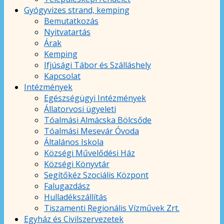
Gyógyvizes strand, kemping
Bemutatkozás
Nyitvatartás
Árak
Kemping
Ifjúsági Tábor és Szálláshely
Kapcsolat
Intézmények
Egészségügyi Intézmények
Állatorvosi ügyeleti
Tóalmási Almácska Bölcsőde
Tóalmási Mesevár Óvoda
Általános Iskola
Községi Művelődési Ház
Községi Könyvtár
Segítőkéz Szociális Központ
Falugazdász
Hulladékszállítás
Tiszamenti Regionális Vízművek Zrt.
Egyház és Civilszervezetek