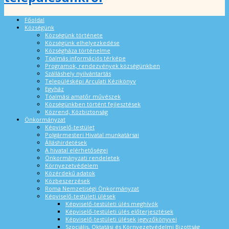
Főoldal
Községünk
Községünk története
Községünk elhelyezkedése
Községháza történelme
Tóalmás információs térképe
Programok, rendezvények községünkben
Szálláshely nyilvántartás
Településképi Arculati Kézikönyv
Egyház
Tóalmási amatőr művészek
Községünkben történt fejlesztések
Közrend, Közbiztonság
Önkormányzat
Képviselő-testület
Polgármesteri Hivatal munkatársai
Álláshirdetések
A hivatal elérhetőségei
Önkormányzati rendeletek
Környezetvédelem
Közérdekű adatok
Közbeszerzések
Roma Nemzetiségi Önkormányzat
Képviselő-testületi ülések
Képviselő-testületi ülés meghívók
Képviselő-testületi ülés előterjesztések
Képviselő-testületi ülések jegyzőkönyvei
Szociális, Oktatási és Környezetvédelmi Bizottság