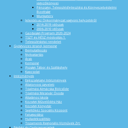
jegyzőkönyvei
Pénzügyi, Településfejlesztési és Környezetvédelmi
Bizottság
Munkaterv
Jelentés az Önkormányzat vagyoni helyzetéről
2014-2019 időszak
2006-2010 időszak
Gazdasági Program 2020-2024
TSZT és HÉSZ módosítás 1.
Településképi rendelet
Gyógyvizes strand, kemping
Bemutatkozás
Nyitvatartás
Árak
Kemping
Ifjúsági Tábor és Szálláshely
Kapcsolat
Intézmények
Egészségügyi Intézmények
Állatorvosi ügyeleti
Tóalmási Almácska Bölcsőde
Tóalmási Mesevár Óvoda
Általános Iskola
Községi Művelődési Ház
Községi Könyvtár
Segítőkéz Szociális Központ
Falugazdász
Hulladékszállítás
Tiszamenti Regionális Vízművek Zrt.
Egyház és Civilszervezetek