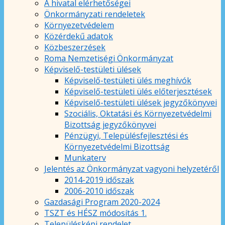
A hivatal elérhetőségei
Önkormányzati rendeletek
Környezetvédelem
Közérdekű adatok
Közbeszerzések
Roma Nemzetiségi Önkormányzat
Képviselő-testületi ülések
Képviselő-testületi ülés meghívók
Képviselő-testületi ülés előterjesztések
Képviselő-testületi ülések jegyzőkönyvei
Szociális, Oktatási és Környezetvédelmi
Bizottság jegyzőkönyvei
Pénzügyi, Településfejlesztési és
Környezetvédelmi Bizottság
Munkaterv
Jelentés az Önkormányzat vagyoni helyzetéről
2014-2019 időszak
2006-2010 időszak
Gazdasági Program 2020-2024
TSZT és HÉSZ módosítás 1.
Településképi rendelet