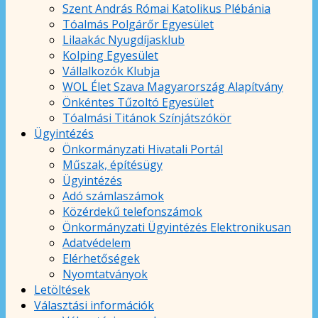
Szent András Római Katolikus Plébánia
Tóalmás Polgárőr Egyesület
Lilaakác Nyugdíjasklub
Kolping Egyesület
Vállalkozók Klubja
WOL Élet Szava Magyarország Alapítvány
Önkéntes Tűzoltó Egyesület
Tóalmási Titánok Színjátszókör
Ügyintézés
Önkormányzati Hivatali Portál
Műszak, építésügy
Ügyintézés
Adó számlaszámok
Közérdekű telefonszámok
Önkormányzati Ügyintézés Elektronikusan
Adatvédelem
Elérhetőségek
Nyomtatványok
Letöltések
Választási információk