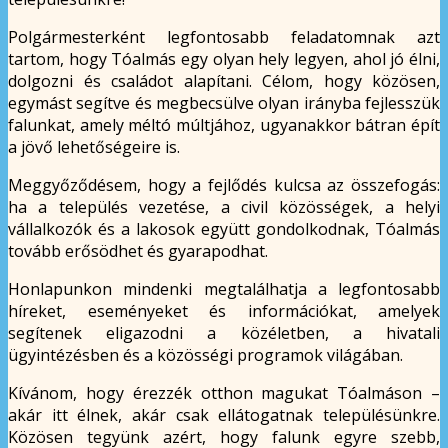
Polgármesterként legfontosabb feladatomnak azt
tartom, hogy Tóalmás egy olyan hely legyen, ahol jó élni,
dolgozni és családot alapítani. Célom, hogy közösen,
egymást segítve és megbecsülve olyan irányba fejlesszük
falunkat, amely méltó múltjához, ugyanakkor bátran épít
a jövő lehetőségeire is.
Meggyőződésem, hogy a fejlődés kulcsa az összefogás:
ha a település vezetése, a civil közösségek, a helyi
vállalkozók és a lakosok együtt gondolkodnak, Tóalmás
tovább erősödhet és gyarapodhat.
Honlapunkon mindenki megtalálhatja a legfontosabb
híreket, eseményeket és információkat, amelyek
segítenek eligazodni a közéletben, a hivatali
ügyintézésben és a közösségi programok világában.
Kívánom, hogy érezzék otthon magukat Tóalmáson –
akár itt élnek, akár csak ellátogatnak településünkre.
Közösen tegyünk azért, hogy falunk egyre szebb,