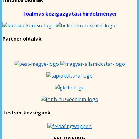
Hasznos oldalak
Tóalmás közigazgatási hirdetményei
Partner oldalak
Testvér községünk
FELDAFING