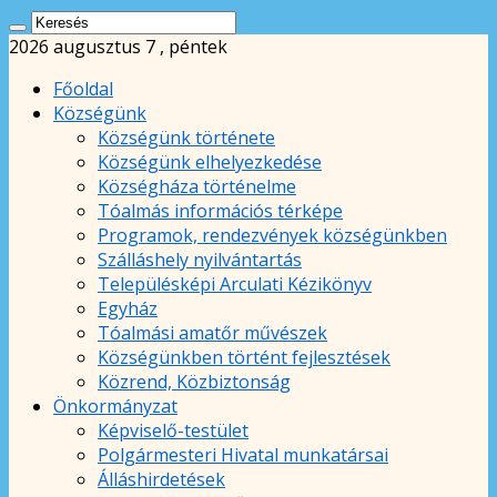
2026 augusztus 7 , péntek
Főoldal
Községünk
Községünk története
Községünk elhelyezkedése
Községháza történelme
Tóalmás információs térképe
Programok, rendezvények községünkben
Szálláshely nyilvántartás
Településképi Arculati Kézikönyv
Egyház
Tóalmási amatőr művészek
Községünkben történt fejlesztések
Közrend, Közbiztonság
Önkormányzat
Képviselő-testület
Polgármesteri Hivatal munkatársai
Álláshirdetések