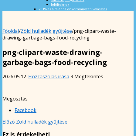
Jelölteknek
2019-es általános önkormányzati választás
Főoldal
/
Zöld hulladék gyűjtése
/
png-clipart-waste-
drawing-garbage-bags-food-recycling
png-clipart-waste-drawing-
garbage-bags-food-recycling
2026.05.12.
Hozzászólás írása
3 Megtekintés
Megosztás
Facebook
Előző
Zöld hulladék gyűjtése
Ez is érdekelheti