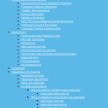
Szent András Római Katolikus Plébánia
Tóalmás Polgárőr Egyesület
Lilaakác Nyugdíjasklub
Kolping Egyesület
Vállalkozók Klubja
WOL Élet Szava Magyarország Alapítvány
Önkéntes Tűzoltó Egyesület
Tóalmási Titánok Színjátszókör
Ügyintézés
Önkormányzati Hivatali Portál
Műszak, építésügy
Ügyintézés
Adó számlaszámok
Közérdekű telefonszámok
Önkormányzati Ügyintézés Elektronikusan
Adatvédelem
Elérhetőségek
Nyomtatványok
Letöltések
Választási információk
Választási szervek
Választási ügyintézés
2026. évi választás
Korábbi választások
2025-ös időközi polgármesterválasztás
Választási információk
2024-es általános önkormányzati választás
Választási szervek
Választás ügyintézés
Választópolgároknak