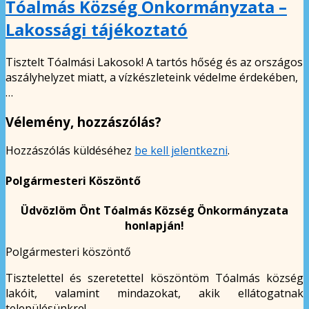
Tóalmás Község Önkormányzata –
Lakossági tájékoztató
Tisztelt Tóalmási Lakosok! A tartós hőség és az országos
aszályhelyzet miatt, a vízkészleteink védelme érdekében,
…
Vélemény, hozzászólás?
Hozzászólás küldéséhez
be kell jelentkezni
.
Polgármesteri Köszöntő
Üdvözlöm Önt Tóalmás Község Önkormányzata
honlapján!
Polgármesteri köszöntő
Tisztelettel és szeretettel köszöntöm Tóalmás község
lakóit, valamint mindazokat, akik ellátogatnak
településünkre!