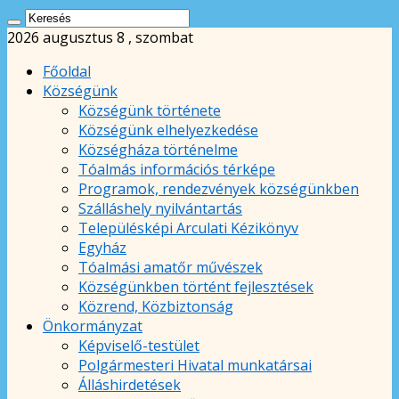
2026 augusztus 8 , szombat
Főoldal
Községünk
Községünk története
Községünk elhelyezkedése
Községháza történelme
Tóalmás információs térképe
Programok, rendezvények községünkben
Szálláshely nyilvántartás
Településképi Arculati Kézikönyv
Egyház
Tóalmási amatőr művészek
Községünkben történt fejlesztések
Közrend, Közbiztonság
Önkormányzat
Képviselő-testület
Polgármesteri Hivatal munkatársai
Álláshirdetések