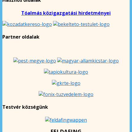
Hasznos oldalak
Tóalmás közigazgatási hirdetményei
Partner oldalak
Testvér községünk
FELDAFING