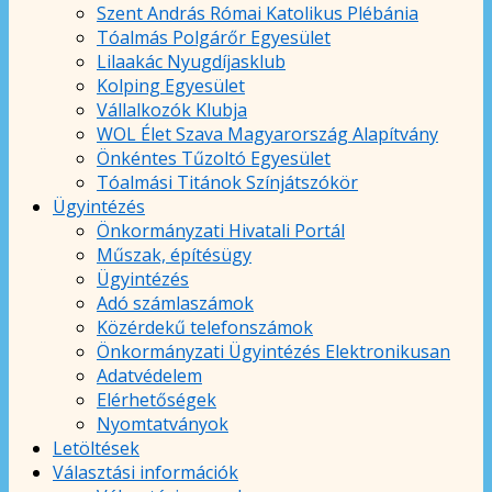
Szent András Római Katolikus Plébánia
Tóalmás Polgárőr Egyesület
Lilaakác Nyugdíjasklub
Kolping Egyesület
Vállalkozók Klubja
WOL Élet Szava Magyarország Alapítvány
Önkéntes Tűzoltó Egyesület
Tóalmási Titánok Színjátszókör
Ügyintézés
Önkormányzati Hivatali Portál
Műszak, építésügy
Ügyintézés
Adó számlaszámok
Közérdekű telefonszámok
Önkormányzati Ügyintézés Elektronikusan
Adatvédelem
Elérhetőségek
Nyomtatványok
Letöltések
Választási információk