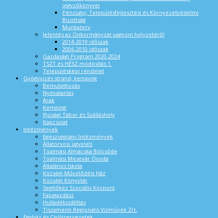
jegyzőkönyvei
Pénzügyi, Településfejlesztési és Környezetvédelmi
Bizottság
Munkaterv
Jelentés az Önkormányzat vagyoni helyzetéről
2014-2019 időszak
2006-2010 időszak
Gazdasági Program 2020-2024
TSZT és HÉSZ módosítás 1.
Településképi rendelet
Gyógyvizes strand, kemping
Bemutatkozás
Nyitvatartás
Árak
Kemping
Ifjúsági Tábor és Szálláshely
Kapcsolat
Intézmények
Egészségügyi Intézmények
Állatorvosi ügyeleti
Tóalmási Almácska Bölcsőde
Tóalmási Mesevár Óvoda
Általános Iskola
Községi Művelődési Ház
Községi Könyvtár
Segítőkéz Szociális Központ
Falugazdász
Hulladékszállítás
Tiszamenti Regionális Vízművek Zrt.
Egyház és Civilszervezetek