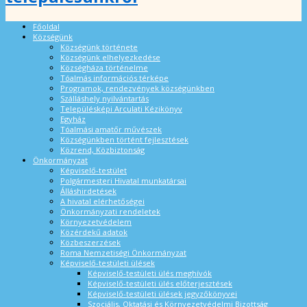
Főoldal
Községünk
Községünk története
Községünk elhelyezkedése
Községháza történelme
Tóalmás információs térképe
Programok, rendezvények községünkben
Szálláshely nyilvántartás
Településképi Arculati Kézikönyv
Egyház
Tóalmási amatőr művészek
Községünkben történt fejlesztések
Közrend, Közbiztonság
Önkormányzat
Képviselő-testület
Polgármesteri Hivatal munkatársai
Álláshirdetések
A hivatal elérhetőségei
Önkormányzati rendeletek
Környezetvédelem
Közérdekű adatok
Közbeszerzések
Roma Nemzetiségi Önkormányzat
Képviselő-testületi ülések
Képviselő-testületi ülés meghívók
Képviselő-testületi ülés előterjesztések
Képviselő-testületi ülések jegyzőkönyvei
Szociális, Oktatási és Környezetvédelmi Bizottság