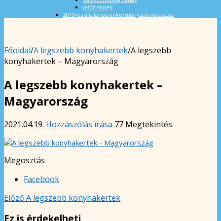
Jelölteknek
2019-es általános önkormányzati választás
Főoldal
/
A legszebb konyhakertek
/
A legszebb
konyhakertek – Magyarország
A legszebb konyhakertek –
Magyarország
2021.04.19.
Hozzászólás írása
77 Megtekintés
Megosztás
Facebook
Előző
A legszebb konyhakertek
Ez is érdekelheti