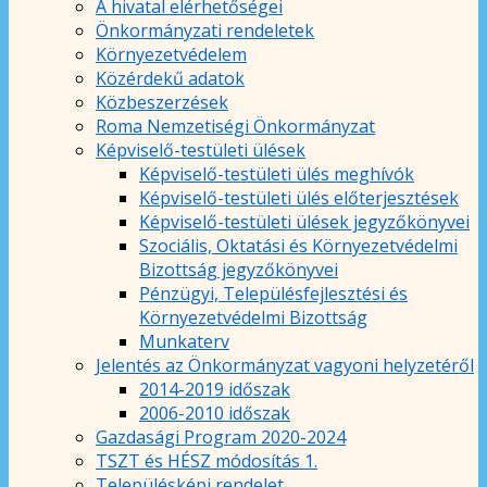
A hivatal elérhetőségei
Önkormányzati rendeletek
Környezetvédelem
Közérdekű adatok
Közbeszerzések
Roma Nemzetiségi Önkormányzat
Képviselő-testületi ülések
Képviselő-testületi ülés meghívók
Képviselő-testületi ülés előterjesztések
Képviselő-testületi ülések jegyzőkönyvei
Szociális, Oktatási és Környezetvédelmi
Bizottság jegyzőkönyvei
Pénzügyi, Településfejlesztési és
Környezetvédelmi Bizottság
Munkaterv
Jelentés az Önkormányzat vagyoni helyzetéről
2014-2019 időszak
2006-2010 időszak
Gazdasági Program 2020-2024
TSZT és HÉSZ módosítás 1.
Településképi rendelet