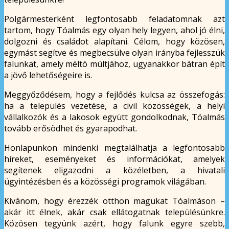
Polgármesterként legfontosabb feladatomnak azt
tartom, hogy Tóalmás egy olyan hely legyen, ahol jó élni,
dolgozni és családot alapítani. Célom, hogy közösen,
egymást segítve és megbecsülve olyan irányba fejlesszük
falunkat, amely méltó múltjához, ugyanakkor bátran épít
a jövő lehetőségeire is.
Meggyőződésem, hogy a fejlődés kulcsa az összefogás:
ha a település vezetése, a civil közösségek, a helyi
vállalkozók és a lakosok együtt gondolkodnak, Tóalmás
tovább erősödhet és gyarapodhat.
Honlapunkon mindenki megtalálhatja a legfontosabb
híreket, eseményeket és információkat, amelyek
segítenek eligazodni a közéletben, a hivatali
ügyintézésben és a közösségi programok világában.
Kívánom, hogy érezzék otthon magukat Tóalmáson –
akár itt élnek, akár csak ellátogatnak településünkre.
Közösen tegyünk azért, hogy falunk egyre szebb,