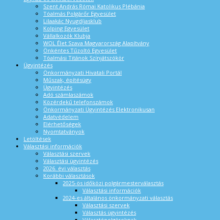
Szent András Római Katolikus Plébánia
Tóalmás Polgárőr Egyesület
Lilaakác Nyugdíjasklub
Kolping Egyesület
Vállalkozók Klubja
WOL Élet Szava Magyarország Alapítvány
Önkéntes Tűzoltó Egyesület
Tóalmási Titánok Színjátszókör
Ügyintézés
Önkormányzati Hivatali Portál
Műszak, építésügy
Ügyintézés
Adó számlaszámok
Közérdekű telefonszámok
Önkormányzati Ügyintézés Elektronikusan
Adatvédelem
Elérhetőségek
Nyomtatványok
Letöltések
Választási információk
Választási szervek
Választási ügyintézés
2026. évi választás
Korábbi választások
2025-ös időközi polgármesterválasztás
Választási információk
2024-es általános önkormányzati választás
Választási szervek
Választás ügyintézés
Választópolgároknak