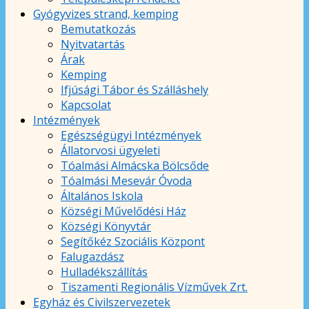
Gyógyvizes strand, kemping
Bemutatkozás
Nyitvatartás
Árak
Kemping
Ifjúsági Tábor és Szálláshely
Kapcsolat
Intézmények
Egészségügyi Intézmények
Állatorvosi ügyeleti
Tóalmási Almácska Bölcsőde
Tóalmási Mesevár Óvoda
Általános Iskola
Községi Művelődési Ház
Községi Könyvtár
Segítőkéz Szociális Központ
Falugazdász
Hulladékszállítás
Tiszamenti Regionális Vízművek Zrt.
Egyház és Civilszervezetek