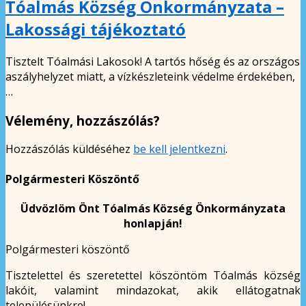
Tóalmás Község Önkormányzata –
Lakossági tájékoztató
Tisztelt Tóalmási Lakosok! A tartós hőség és az országos
aszályhelyzet miatt, a vízkészleteink védelme érdekében,
…
Vélemény, hozzászólás?
Hozzászólás küldéséhez
be kell jelentkezni
.
Polgármesteri Köszöntő
Üdvözlöm Önt Tóalmás Község Önkormányzata
honlapján!
Polgármesteri köszöntő
Tisztelettel és szeretettel köszöntöm Tóalmás község
lakóit, valamint mindazokat, akik ellátogatnak
településünkre!