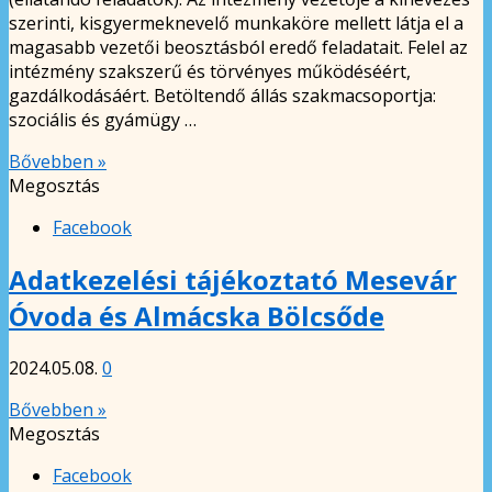
szerinti, kisgyermeknevelő munkaköre mellett látja el a
magasabb vezetői beosztásból eredő feladatait. Felel az
intézmény szakszerű és törvényes működéséért,
gazdálkodásáért. Betöltendő állás szakmacsoportja:
szociális és gyámügy …
Bővebben »
Megosztás
Facebook
Adatkezelési tájékoztató Mesevár
Óvoda és Almácska Bölcsőde
2024.05.08.
0
Bővebben »
Megosztás
Facebook