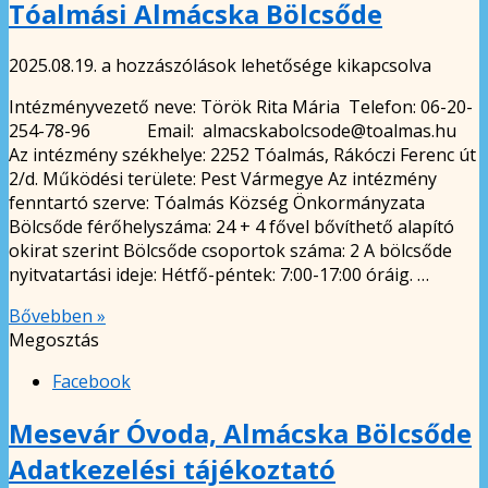
Tóalmási Almácska Bölcsőde
Tóalmási
2025.08.19.
a hozzászólások lehetősége kikapcsolva
Almácska
Intézményvezető neve: Török Rita Mária Telefon: 06-20-
Bölcsőde
254-78-96 Email: almacskabolcsode@toalmas.hu
bejegyzéshez
Az intézmény székhelye: 2252 Tóalmás, Rákóczi Ferenc út
2/d. Működési területe: Pest Vármegye Az intézmény
fenntartó szerve: Tóalmás Község Önkormányzata
Bölcsőde férőhelyszáma: 24 + 4 fővel bővíthető alapító
okirat szerint Bölcsőde csoportok száma: 2 A bölcsőde
nyitvatartási ideje: Hétfő-péntek: 7:00-17:00 óráig. …
Bővebben »
Megosztás
Facebook
Mesevár Óvoda, Almácska Bölcsőde
Adatkezelési tájékoztató