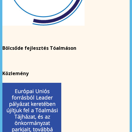
Bölcsőde fejlesztés Tóalmáson
Közlemény