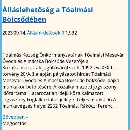
Álláslehetőség a Tóalmási
Bölcsődében
2023.09.14.
Álláshirdetések
0
1,932
Tóalmás Község Önkormányzatának Tóalmási Mesevár
Óvoda és Almácska Bölcsőde Vezetője a
Közalkalmazottak jogállásáról szóló 1992. évi XXXIII.
törvény 20/A. § alapján pályázatot hirdet Tóalmási
Mesevár Óvoda és Almácska Bölcsőde bölcsődei dajka
munkakör betöltésére. A közalkalmazotti jogviszony
időtartama: Határozatlan idejű közalkalmazotti
jogviszony Foglalkoztatás jellege: Teljes munkaidő A
munkavégzés helye: 2252 Tóalmás, Rákóczi Ferenc …
Bővebben »
Megosztás