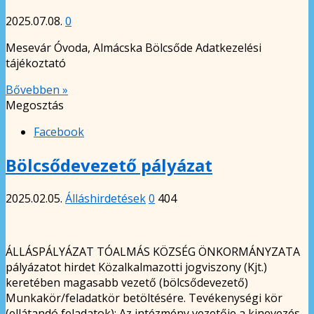
2025.07.08.
0
Mesevár Óvoda, Almácska Bölcsőde Adatkezelési
tájékoztató
Bővebben »
Megosztás
Facebook
Bölcsődevezető pályázat
2025.02.05.
Álláshirdetések
0
404
ÁLLÁSPÁLYÁZAT TÓALMÁS KÖZSÉG ÖNKORMÁNYZATA
pályázatot hirdet Közalkalmazotti jogviszony (Kjt.)
keretében magasabb vezető (bölcsődevezető)
Munkakör/feladatkör betöltésére. Tevékenységi kör
(ellátandó feladatok): Az intézmény vezetője a kinevezés