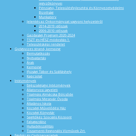
jegyzőkönyvei
Pénzügyi, Településfejlesztési és Környezetvédelmi
Bizottság
Munkaterv
Jelentés az Önkormányzat vagyoni helyzetéről
2014-2019 időszak
2006-2010 időszak
Gazdasági Program 2020-2024
TSZT és HÉSZ módosítás 1.
Településképi rendelet
Gyógyvizes strand, kemping
Bemutatkozás
Nyitvatartás
Árak
Kemping
Ifjúsági Tábor és Szálláshely
Kapcsolat
Intézmények
Egészségügyi Intézmények
Állatorvosi ügyeleti
Tóalmási Almácska Bölcsőde
Tóalmási Mesevár Óvoda
Általános Iskola
Községi Művelődési Ház
Községi Könyvtár
Segítőkéz Szociális Központ
Falugazdász
Hulladékszállítás
Tiszamenti Regionális Vízművek Zrt.
Egyház és Civilszervezetek