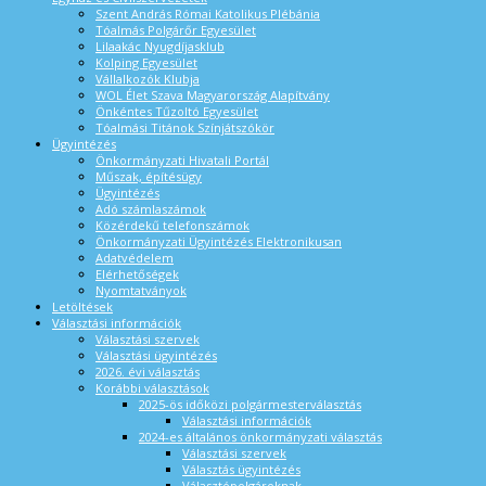
Szent András Római Katolikus Plébánia
Tóalmás Polgárőr Egyesület
Lilaakác Nyugdíjasklub
Kolping Egyesület
Vállalkozók Klubja
WOL Élet Szava Magyarország Alapítvány
Önkéntes Tűzoltó Egyesület
Tóalmási Titánok Színjátszókör
Ügyintézés
Önkormányzati Hivatali Portál
Műszak, építésügy
Ügyintézés
Adó számlaszámok
Közérdekű telefonszámok
Önkormányzati Ügyintézés Elektronikusan
Adatvédelem
Elérhetőségek
Nyomtatványok
Letöltések
Választási információk
Választási szervek
Választási ügyintézés
2026. évi választás
Korábbi választások
2025-ös időközi polgármesterválasztás
Választási információk
2024-es általános önkormányzati választás
Választási szervek
Választás ügyintézés
Választópolgároknak