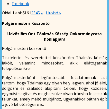
Facebook
Oldal 1 ebből 6
1
2
3
4
5
»
...
Utolsó »
Polgármesteri Köszöntő
Üdvözlöm Önt Tóalmás Község Önkormányzata
honlapján!
Polgármesteri köszöntő
Tisztelettel és szeretettel köszöntöm Tóalmás község
lakóit, valamint mindazokat, akik ellátogatnak
településünkre!
Polgármesterként legfontosabb feladatomnak azt
tartom, hogy Tóalmás egy olyan hely legyen, ahol jó élni,
dolgozni és családot alapítani. Célom, hogy közösen,
egymást segítve és megbecsülve olyan irányba fejlesszük
falunkat, amely méltó múltjához, ugyanakkor bátran épít
a jövő lehetőségeire is.