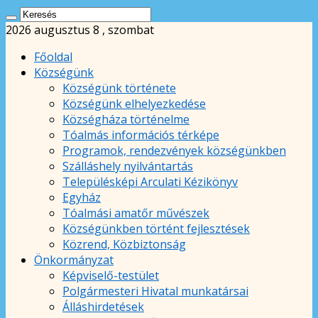
2026 augusztus 8 , szombat
Főoldal
Községünk
Községünk története
Községünk elhelyezkedése
Községháza történelme
Tóalmás információs térképe
Programok, rendezvények községünkben
Szálláshely nyilvántartás
Településképi Arculati Kézikönyv
Egyház
Tóalmási amatőr művészek
Községünkben történt fejlesztések
Közrend, Közbiztonság
Önkormányzat
Képviselő-testület
Polgármesteri Hivatal munkatársai
Álláshirdetések