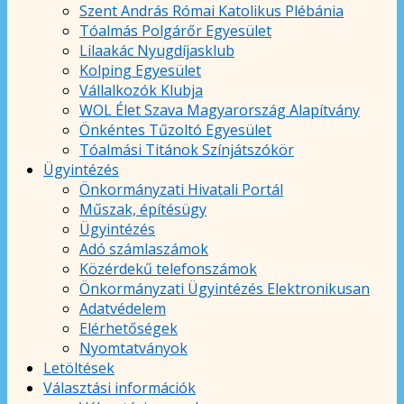
Szent András Római Katolikus Plébánia
Tóalmás Polgárőr Egyesület
Lilaakác Nyugdíjasklub
Kolping Egyesület
Vállalkozók Klubja
WOL Élet Szava Magyarország Alapítvány
Önkéntes Tűzoltó Egyesület
Tóalmási Titánok Színjátszókör
Ügyintézés
Önkormányzati Hivatali Portál
Műszak, építésügy
Ügyintézés
Adó számlaszámok
Közérdekű telefonszámok
Önkormányzati Ügyintézés Elektronikusan
Adatvédelem
Elérhetőségek
Nyomtatványok
Letöltések
Választási információk