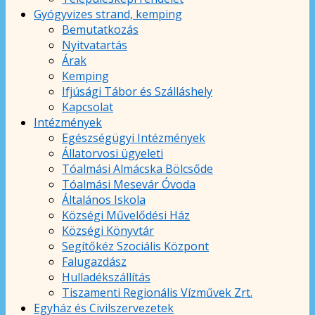
Gyógyvizes strand, kemping
Bemutatkozás
Nyitvatartás
Árak
Kemping
Ifjúsági Tábor és Szálláshely
Kapcsolat
Intézmények
Egészségügyi Intézmények
Állatorvosi ügyeleti
Tóalmási Almácska Bölcsőde
Tóalmási Mesevár Óvoda
Általános Iskola
Községi Művelődési Ház
Községi Könyvtár
Segítőkéz Szociális Központ
Falugazdász
Hulladékszállítás
Tiszamenti Regionális Vízművek Zrt.
Egyház és Civilszervezetek