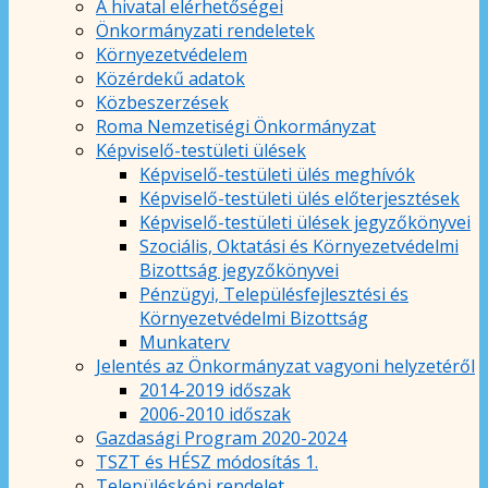
A hivatal elérhetőségei
Önkormányzati rendeletek
Környezetvédelem
Közérdekű adatok
Közbeszerzések
Roma Nemzetiségi Önkormányzat
Képviselő-testületi ülések
Képviselő-testületi ülés meghívók
Képviselő-testületi ülés előterjesztések
Képviselő-testületi ülések jegyzőkönyvei
Szociális, Oktatási és Környezetvédelmi
Bizottság jegyzőkönyvei
Pénzügyi, Településfejlesztési és
Környezetvédelmi Bizottság
Munkaterv
Jelentés az Önkormányzat vagyoni helyzetéről
2014-2019 időszak
2006-2010 időszak
Gazdasági Program 2020-2024
TSZT és HÉSZ módosítás 1.
Településképi rendelet