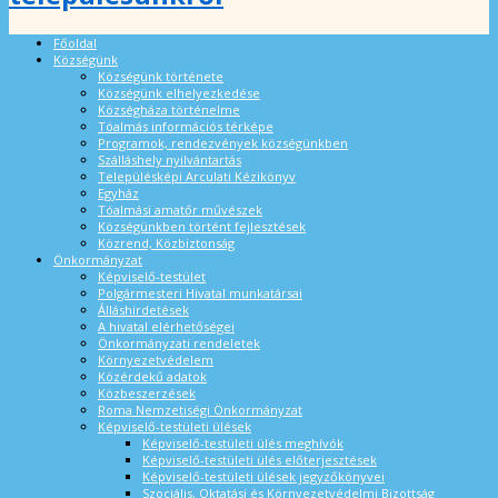
Főoldal
Községünk
Községünk története
Községünk elhelyezkedése
Községháza történelme
Tóalmás információs térképe
Programok, rendezvények községünkben
Szálláshely nyilvántartás
Településképi Arculati Kézikönyv
Egyház
Tóalmási amatőr művészek
Községünkben történt fejlesztések
Közrend, Közbiztonság
Önkormányzat
Képviselő-testület
Polgármesteri Hivatal munkatársai
Álláshirdetések
A hivatal elérhetőségei
Önkormányzati rendeletek
Környezetvédelem
Közérdekű adatok
Közbeszerzések
Roma Nemzetiségi Önkormányzat
Képviselő-testületi ülések
Képviselő-testületi ülés meghívók
Képviselő-testületi ülés előterjesztések
Képviselő-testületi ülések jegyzőkönyvei
Szociális, Oktatási és Környezetvédelmi Bizottság