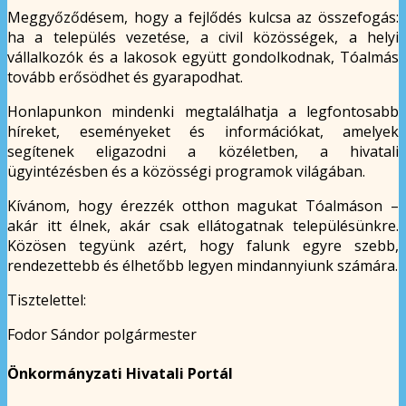
Meggyőződésem, hogy a fejlődés kulcsa az összefogás:
ha a település vezetése, a civil közösségek, a helyi
vállalkozók és a lakosok együtt gondolkodnak, Tóalmás
tovább erősödhet és gyarapodhat.
Honlapunkon mindenki megtalálhatja a legfontosabb
híreket, eseményeket és információkat, amelyek
segítenek eligazodni a közéletben, a hivatali
ügyintézésben és a közösségi programok világában.
Kívánom, hogy érezzék otthon magukat Tóalmáson –
akár itt élnek, akár csak ellátogatnak településünkre.
Közösen tegyünk azért, hogy falunk egyre szebb,
rendezettebb és élhetőbb legyen mindannyiunk számára.
Tisztelettel:
Fodor Sándor polgármester
Önkormányzati Hivatali Portál