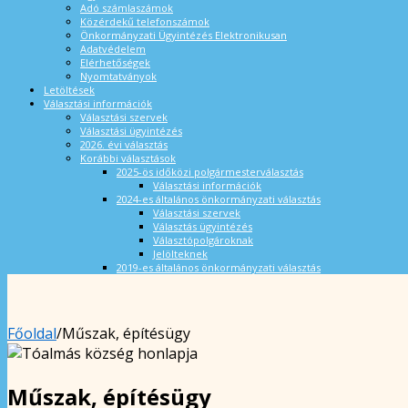
Adó számlaszámok
Közérdekű telefonszámok
Önkormányzati Ügyintézés Elektronikusan
Adatvédelem
Elérhetőségek
Nyomtatványok
Letöltések
Választási információk
Választási szervek
Választási ügyintézés
2026. évi választás
Korábbi választások
2025-ös időközi polgármesterválasztás
Választási információk
2024-es általános önkormányzati választás
Választási szervek
Választás ügyintézés
Választópolgároknak
Jelölteknek
2019-es általános önkormányzati választás
Főoldal
/
Műszak, építésügy
Műszak, építésügy