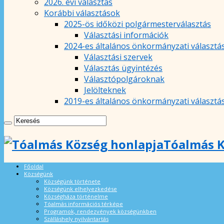
2026. évi választás
Korábbi választások
2025-ös időközi polgármesterválasztás
Választási információk
2024-es általános önkormányzati választá
Választási szervek
Választás ügyintézés
Választópolgároknak
Jelölteknek
2019-es általános önkormányzati választá
Tóalmás K
Főoldal
Községünk
Községünk története
Községünk elhelyezkedése
Községháza történelme
Tóalmás információs térképe
Programok, rendezvények községünkben
Szálláshely nyilvántartás