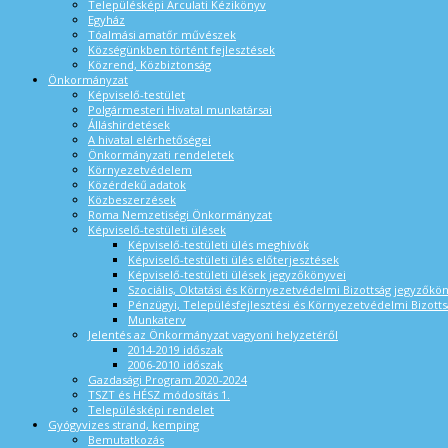
Településképi Arculati Kézikönyv
Egyház
Tóalmási amatőr művészek
Községünkben történt fejlesztések
Közrend, Közbiztonság
Önkormányzat
Képviselő-testület
Polgármesteri Hivatal munkatársai
Álláshirdetések
A hivatal elérhetőségei
Önkormányzati rendeletek
Környezetvédelem
Közérdekű adatok
Közbeszerzések
Roma Nemzetiségi Önkormányzat
Képviselő-testületi ülések
Képviselő-testületi ülés meghívók
Képviselő-testületi ülés előterjesztések
Képviselő-testületi ülések jegyzőkönyvei
Szociális, Oktatási és Környezetvédelmi Bizottság jegyzőkö
Pénzügyi, Településfejlesztési és Környezetvédelmi Bizotts
Munkaterv
Jelentés az Önkormányzat vagyoni helyzetéről
2014-2019 időszak
2006-2010 időszak
Gazdasági Program 2020-2024
TSZT és HÉSZ módosítás 1.
Településképi rendelet
Gyógyvizes strand, kemping
Bemutatkozás