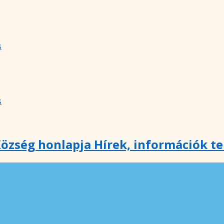
s
s
özség honlapja Hírek, információk t