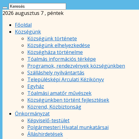
2026 augusztus 7 , péntek
Főoldal
Községünk
Községünk története
Községünk elhelyezkedése
Községháza történelme
Tóalmás információs térképe
Programok, rendezvények községünkben
Szálláshely nyilvántartás
Településképi Arculati Kézikönyv
Egyház
Tóalmási amatőr művészek
Községünkben történt fejlesztések
Közrend, Közbiztonság
Önkormányzat
Képviselő-testület
Polgármesteri Hivatal munkatársai
Álláshirdetések