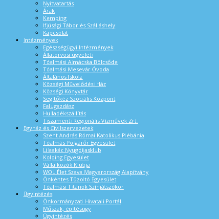
Nyitvatartás
Árak
Kemping
Ifjúsági Tábor és Szálláshely
Kapcsolat
Intézmények
Egészségügyi Intézmények
Állatorvosi ügyeleti
Tóalmási Almácska Bölcsőde
Tóalmási Mesevár Óvoda
Általános Iskola
Községi Művelődési Ház
Községi Könyvtár
Segítőkéz Szociális Központ
Falugazdász
Hulladékszállítás
Tiszamenti Regionális Vízművek Zrt.
Egyház és Civilszervezetek
Szent András Római Katolikus Plébánia
Tóalmás Polgárőr Egyesület
Lilaakác Nyugdíjasklub
Kolping Egyesület
Vállalkozók Klubja
WOL Élet Szava Magyarország Alapítvány
Önkéntes Tűzoltó Egyesület
Tóalmási Titánok Színjátszókör
Ügyintézés
Önkormányzati Hivatali Portál
Műszak, építésügy
Ügyintézés