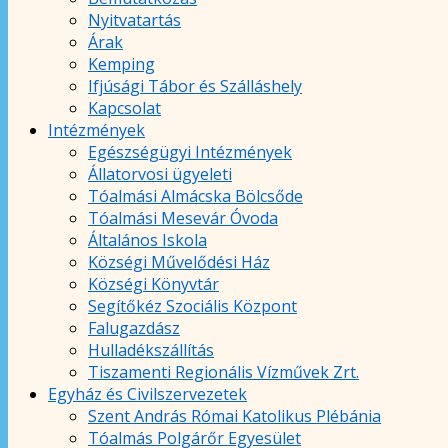
Nyitvatartás
Árak
Kemping
Ifjúsági Tábor és Szálláshely
Kapcsolat
Intézmények
Egészségügyi Intézmények
Állatorvosi ügyeleti
Tóalmási Almácska Bölcsőde
Tóalmási Mesevár Óvoda
Általános Iskola
Községi Művelődési Ház
Községi Könyvtár
Segítőkéz Szociális Központ
Falugazdász
Hulladékszállítás
Tiszamenti Regionális Vízművek Zrt.
Egyház és Civilszervezetek
Szent András Római Katolikus Plébánia
Tóalmás Polgárőr Egyesület