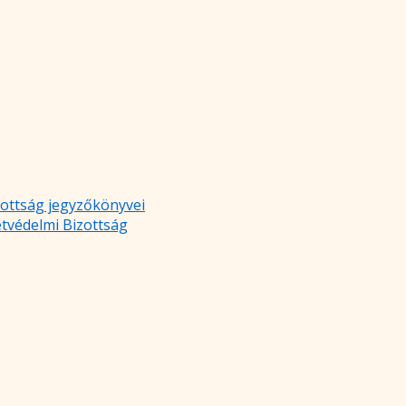
zottság jegyzőkönyvei
etvédelmi Bizottság