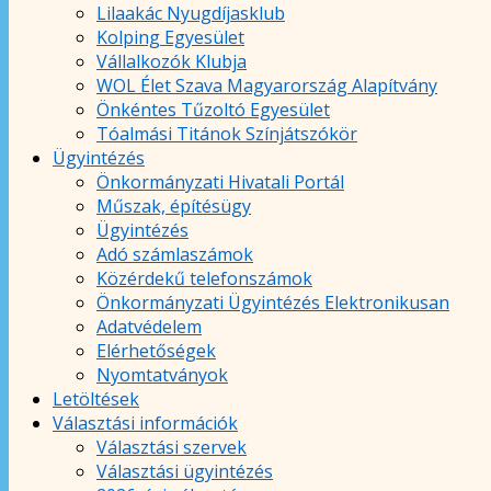
Lilaakác Nyugdíjasklub
Kolping Egyesület
Vállalkozók Klubja
WOL Élet Szava Magyarország Alapítvány
Önkéntes Tűzoltó Egyesület
Tóalmási Titánok Színjátszókör
Ügyintézés
Önkormányzati Hivatali Portál
Műszak, építésügy
Ügyintézés
Adó számlaszámok
Közérdekű telefonszámok
Önkormányzati Ügyintézés Elektronikusan
Adatvédelem
Elérhetőségek
Nyomtatványok
Letöltések
Választási információk
Választási szervek
Választási ügyintézés