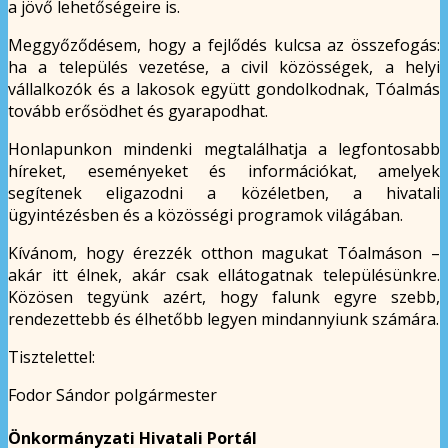
a jövő lehetőségeire is.
Meggyőződésem, hogy a fejlődés kulcsa az összefogás:
ha a település vezetése, a civil közösségek, a helyi
vállalkozók és a lakosok együtt gondolkodnak, Tóalmás
tovább erősödhet és gyarapodhat.
Honlapunkon mindenki megtalálhatja a legfontosabb
híreket, eseményeket és információkat, amelyek
segítenek eligazodni a közéletben, a hivatali
ügyintézésben és a közösségi programok világában.
Kívánom, hogy érezzék otthon magukat Tóalmáson –
akár itt élnek, akár csak ellátogatnak településünkre.
Közösen tegyünk azért, hogy falunk egyre szebb,
rendezettebb és élhetőbb legyen mindannyiunk számára.
Tisztelettel:
Fodor Sándor polgármester
Önkormányzati Hivatali Portál