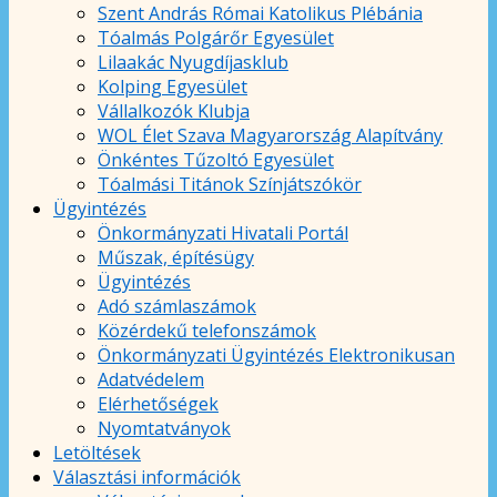
Szent András Római Katolikus Plébánia
Tóalmás Polgárőr Egyesület
Lilaakác Nyugdíjasklub
Kolping Egyesület
Vállalkozók Klubja
WOL Élet Szava Magyarország Alapítvány
Önkéntes Tűzoltó Egyesület
Tóalmási Titánok Színjátszókör
Ügyintézés
Önkormányzati Hivatali Portál
Műszak, építésügy
Ügyintézés
Adó számlaszámok
Közérdekű telefonszámok
Önkormányzati Ügyintézés Elektronikusan
Adatvédelem
Elérhetőségek
Nyomtatványok
Letöltések
Választási információk