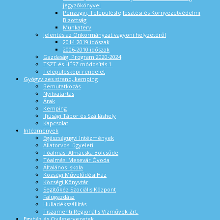
jegyzőkönyvei
Pénzügyi, Településfejlesztési és Környezetvédelmi
Bizottság
Munkaterv
Jelentés az Önkormányzat vagyoni helyzetéről
2014-2019 időszak
2006-2010 időszak
Gazdasági Program 2020-2024
TSZT és HÉSZ módosítás 1.
Településképi rendelet
Gyógyvizes strand, kemping
Bemutatkozás
Nyitvatartás
Árak
Kemping
Ifjúsági Tábor és Szálláshely
Kapcsolat
Intézmények
Egészségügyi Intézmények
Állatorvosi ügyeleti
Tóalmási Almácska Bölcsőde
Tóalmási Mesevár Óvoda
Általános Iskola
Községi Művelődési Ház
Községi Könyvtár
Segítőkéz Szociális Központ
Falugazdász
Hulladékszállítás
Tiszamenti Regionális Vízművek Zrt.
Egyház és Civilszervezetek