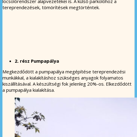
locsolórendszer alapvezetékei is. A külső parkolóhoz a
tereprendezések, tömörítések megtörténtek.
2. rész Pumpapálya
Megkezdődött a pumpapálya megépítése tereprendezési
munkákkal, a kialakításhoz szükséges anyagok folyamatos
kiszállításával. A készültségi fok jelenleg 20%-os. Elkezdődött
a pumpapálya kialakítása.