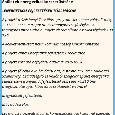
épületek energetikai korszerűsítése
„ENERGETIKAI FEJLESZTÉSEK TÓALMÁSON
A projekt a Széchenyi Terv Plusz program keretében valósult meg,
221 999 999 Ft európai uniós támogatás segítségével. A
támogatás intenzitása a Projekt elszámolható összköltségének 100
%-a.
A Kedvezményezett neve: Tóalmás Község Önkormányzata
A projekt címe: Energetikai fejlesztések Tóalmáson
A projekt várható befejezési dátuma: 2026.05.30.
A projekt fő célja
a Művelődési ház, a strand területén található
Szálláshely, Családsegítő és Védőnői szolgálat épület energetikai
fejlesztésére irányult
.
A
fejlesztéssel összesen 74,210 t/év
üvegházhatásúgáz kibocsátás csökkenést értünk el.
Megvalósult fejlesztések:
Művelődési Ház:
Levegő-víz hőszivattyúval és kondenzációs gázkazánnal üzemelő