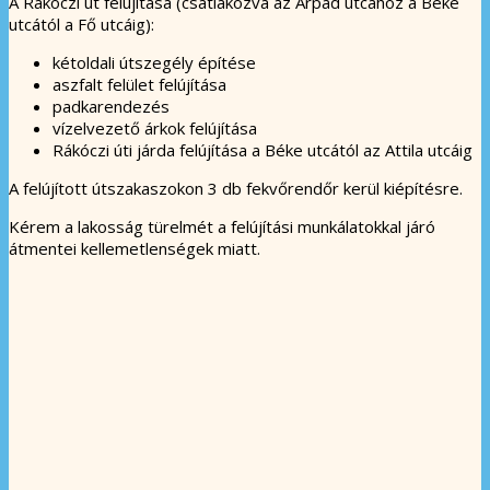
A Rákóczi út felújítása (csatlakozva az Árpád utcához a Béke
utcától a Fő utcáig):
kétoldali útszegély építése
aszfalt felület felújítása
padkarendezés
vízelvezető árkok felújítása
Rákóczi úti járda felújítása a Béke utcától az Attila utcáig
A felújított útszakaszokon 3 db fekvőrendőr kerül kiépítésre.
Kérem a lakosság türelmét a felújítási munkálatokkal járó
átmentei kellemetlenségek miatt.