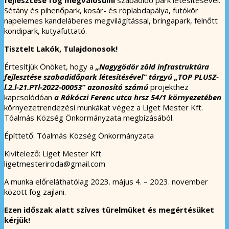
Sétány és pihenőpark, kosár- és röplabdapálya, futókör
napelemes kandeláberes megvilágítással, bringapark, felnőtt
kondipark, kutyafuttató.
Tisztelt Lakók, Tulajdonosok!
Értesítjük Önöket, hogy a
„Nagygödör zöld infrastruktúra
fejlesztése szabadidőpark létesítésével” tárgyú „TOP PLUSZ-
l.2.l-21.PTl-2022-00053” azonosító számú
projekthez
kapcsolódóan
a Rákóczi Ferenc utca hrsz 54/1 környezetében
környezetrendezési munkákat végez a Liget Mester Kft.
Tóalmás Község Önkormányzata megbízásából.
Építtető: Tóalmás Község Önkormányzata
Kivitelező: Liget Mester Kft.
ligetmesteriroda@gmail.com
A munka előreláthatólag 2023. május 4. – 2023. november
között fog zajlani.
Ezen időszak alatt szíves türelmüket és megértésüket
kérjük!