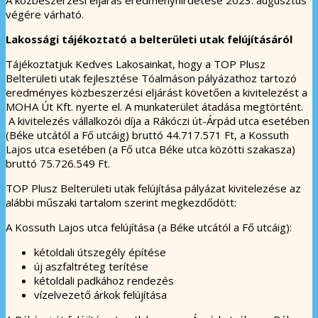
végére várható.
Lakossági tájékoztató a belterületi utak felújításáról
Tájékoztatjuk Kedves Lakosainkat, hogy a TOP Plusz
Belterületi utak fejlesztése Tóalmáson pályázathoz tartozó
eredményes közbeszerzési eljárást követően a kivitelezést a
MOHA Út Kft. nyerte el. A munkaterület átadása megtörtént.
A kivitelezés vállalkozói díja a Rákóczi út-Árpád utca esetében
(Béke utcától a Fő utcáig) bruttó 44.717.571 Ft, a Kossuth
Lajos utca esetében (a Fő utca Béke utca közötti szakasza)
bruttó 75.726.549 Ft.
TOP Plusz Belterületi utak felújítása pályázat kivitelezése az
alábbi műszaki tartalom szerint megkezdődött:
A Kossuth Lajos utca felújítása (a Béke utcától a Fő utcáig):
kétoldali útszegély építése
új aszfaltréteg terítése
kétoldali padkához rendezés
vízelvezető árkok felújítása