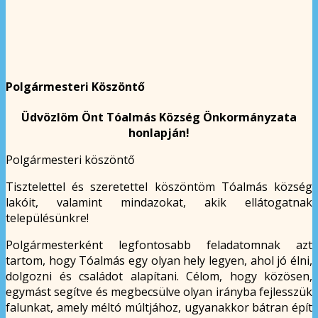
Polgármesteri Köszöntő
Üdvözlöm Önt Tóalmás Község Önkormányzata
honlapján!
Polgármesteri köszöntő
Tisztelettel és szeretettel köszöntöm Tóalmás község
lakóit, valamint mindazokat, akik ellátogatnak
településünkre!
Polgármesterként legfontosabb feladatomnak azt
tartom, hogy Tóalmás egy olyan hely legyen, ahol jó élni,
dolgozni és családot alapítani. Célom, hogy közösen,
egymást segítve és megbecsülve olyan irányba fejlesszük
falunkat, amely méltó múltjához, ugyanakkor bátran épít