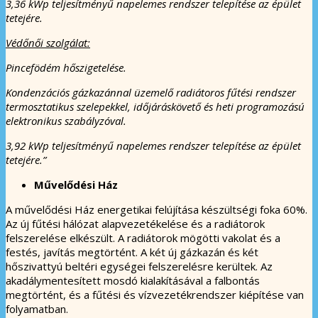
3,36 kWp teljesítményű napelemes rendszer telepítése az épület
tetejére.
Védőnői szolgálat:
Pincefödém hőszigetelése.
Kondenzációs gázkazánnal üzemelő radiátoros fűtési rendszer
termosztatikus szelepekkel, időjáráskövető és heti programozású
elektronikus szabályzóval.
3,92 kWp teljesítményű napelemes rendszer telepítése az épület
tetejére.”
Művelődési Ház
A művelődési Ház energetikai felújítása készültségi foka 60%.
Az új fűtési hálózat alapvezetékelése és a radiátorok
felszerelése elkészült. A radiátorok mögötti vakolat és a
festés, javítás megtörtént. A két új gázkazán és két
hőszivattyú beltéri egységei felszerelésre kerültek. Az
akadálymentesített mosdó kialakításával a falbontás
megtörtént, és a fűtési és vízvezetékrendszer kiépítése van
folyamatban.