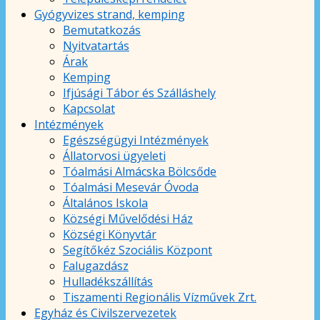
Gyógyvizes strand, kemping
Bemutatkozás
Nyitvatartás
Árak
Kemping
Ifjúsági Tábor és Szálláshely
Kapcsolat
Intézmények
Egészségügyi Intézmények
Állatorvosi ügyeleti
Tóalmási Almácska Bölcsőde
Tóalmási Mesevár Óvoda
Általános Iskola
Községi Művelődési Ház
Községi Könyvtár
Segítőkéz Szociális Központ
Falugazdász
Hulladékszállítás
Tiszamenti Regionális Vízművek Zrt.
Egyház és Civilszervezetek