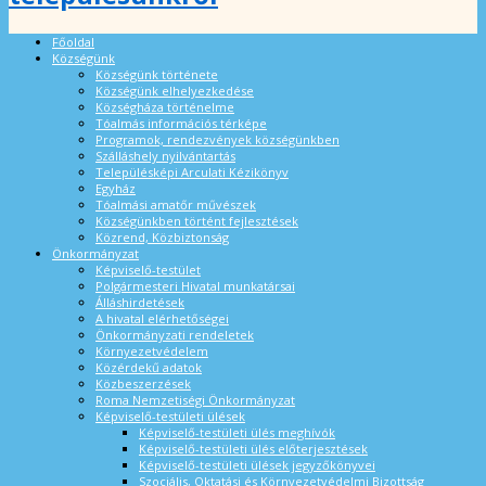
Főoldal
Községünk
Községünk története
Községünk elhelyezkedése
Községháza történelme
Tóalmás információs térképe
Programok, rendezvények községünkben
Szálláshely nyilvántartás
Településképi Arculati Kézikönyv
Egyház
Tóalmási amatőr művészek
Községünkben történt fejlesztések
Közrend, Közbiztonság
Önkormányzat
Képviselő-testület
Polgármesteri Hivatal munkatársai
Álláshirdetések
A hivatal elérhetőségei
Önkormányzati rendeletek
Környezetvédelem
Közérdekű adatok
Közbeszerzések
Roma Nemzetiségi Önkormányzat
Képviselő-testületi ülések
Képviselő-testületi ülés meghívók
Képviselő-testületi ülés előterjesztések
Képviselő-testületi ülések jegyzőkönyvei
Szociális, Oktatási és Környezetvédelmi Bizottság