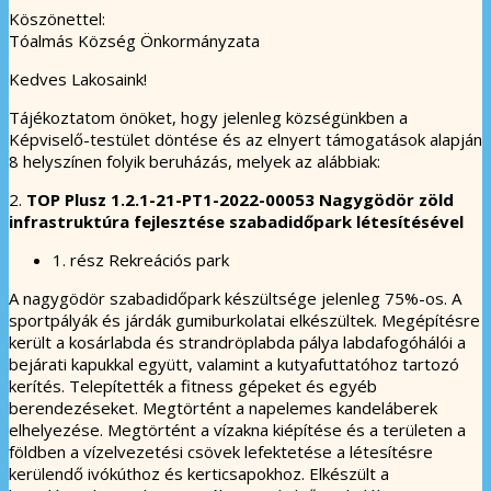
Köszönettel:
Tóalmás Község Önkormányzata
Kedves Lakosaink!
Tájékoztatom önöket, hogy jelenleg községünkben a
Képviselő-testület döntése és az elnyert támogatások alapján
8 helyszínen folyik beruházás, melyek az alábbiak:
2.
TOP Plusz 1.2.1-21-PT1-2022-00053
Nagygödör zöld
infrastruktúra fejlesztése szabadidőpark létesítésével
1. rész Rekreációs park
A nagygödör szabadidőpark készültsége jelenleg 75%-os. A
sportpályák és járdák gumiburkolatai elkészültek. Megépítésre
került a kosárlabda és strandröplabda pálya labdafogóhálói a
bejárati kapukkal együtt, valamint a kutyafuttatóhoz tartozó
kerítés. Telepítették a fitness gépeket és egyéb
berendezéseket. Megtörtént a napelemes kandeláberek
elhelyezése. Megtörtént a vízakna kiépítése és a területen a
földben a vízelvezetési csövek lefektetése a létesítésre
kerülendő ivókúthoz és kerticsapokhoz. Elkészült a