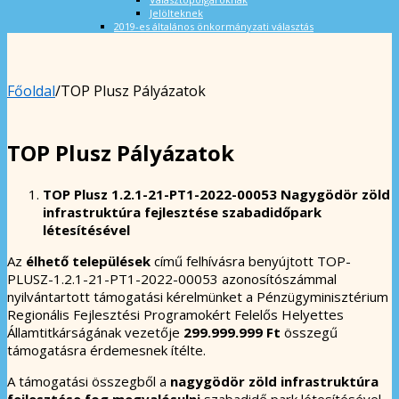
Jelölteknek
2019-es általános önkormányzati választás
Főoldal
/
TOP Plusz Pályázatok
TOP Plusz Pályázatok
TOP Plusz 1.2.1-21-PT1-2022-00053
Nagygödör zöld
infrastruktúra fejlesztése szabadidőpark
létesítésével
Az
élhető települések
című felhívásra benyújtott TOP-
PLUSZ-1.2.1-21-PT1-2022-00053 azonosítószámmal
nyilvántartott támogatási kérelmünket a Pénzügyminisztérium
Regionális Fejlesztési Programokért Felelős Helyettes
Államtitkárságának vezetője
299.999.999 Ft
összegű
támogatásra érdemesnek ítélte.
A támogatási összegből a
nagygödör zöld infrastruktúra
fejlesztése fog megvalósulni
szabadidő park létesítésével.