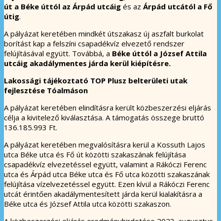
út a Béke úttól az Árpád utcáig
és az
Árpád utcától a Fő
útig
.
A pályázat keretében mindkét útszakasz új aszfalt burkolat
borítást kap a felszíni csapadékvíz elvezető rendszer
felújításával együtt. Továbbá, a
Béke úttól a József Attila
utcáig akadálymentes járda kerül kiépítésre.
Lakossági tájékoztató TOP Plusz belterületi utak
fejlesztése Tóalmáson
A pályázat keretében elindításra került közbeszerzési eljárás
célja a kivitelező kiválasztása. A támogatás összege bruttó
136.185.993 Ft.
A pályázat keretében megvalósításra kerül a Kossuth Lajos
utca Béke utca és Fő út közötti szakaszának felújítása
csapadékvíz elvezetéssel együtt, valamint a Rákóczi Ferenc
utca és Árpád utca Béke utca és Fő utca közötti szakaszának
felújítása vízelvezetéssel együtt. Ezen kívül a Rákóczi Ferenc
utcát érintően akadálymentesített járda kerül kialakításra a
Béke utca és József Attila utca közötti szakaszon.
A közbeszerzési eljárás eredményhirdetése 2023. augusztus