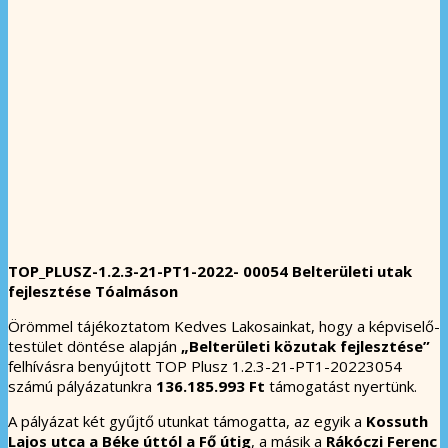
TOP_PLUSZ-1.2.3-21-PT1-2022- 00054
Belterületi utak
fejlesztése Tóalmáson
Örömmel tájékoztatom Kedves Lakosainkat, hogy a képviselő-
testület döntése alapján
„Belterületi közutak fejlesztése”
felhívásra benyújtott TOP Plusz 1.2.3-21-PT1-20223054
számú pályázatunkra
136.185.993 Ft
támogatást nyertünk.
A pályázat két gyűjtő utunkat támogatta, az egyik a
Kossuth
Lajos utca a Béke úttól a Fő útig
, a másik a
Rákóczi Ferenc