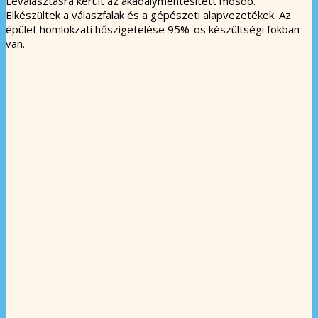
Leválasztásra került az akadálymentesített mosdó.
Elkészültek a válaszfalak és a gépészeti alapvezetékek. Az
épület homlokzati hőszigetelése 95%-os készültségi fokban
van.