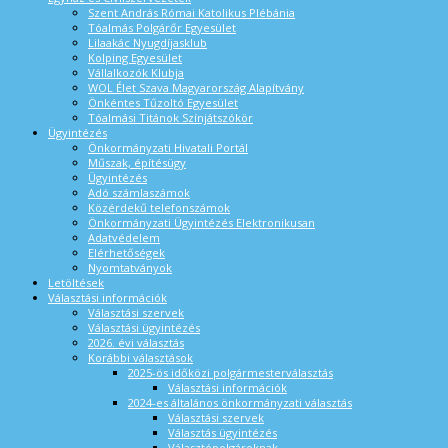
Szent András Római Katolikus Plébánia
Tóalmás Polgárőr Egyesület
Lilaakác Nyugdíjasklub
Kolping Egyesület
Vállalkozók Klubja
WOL Élet Szava Magyarország Alapítvány
Önkéntes Tűzoltó Egyesület
Tóalmási Titánok Színjátszókör
Ügyintézés
Önkormányzati Hivatali Portál
Műszak, építésügy
Ügyintézés
Adó számlaszámok
Közérdekű telefonszámok
Önkormányzati Ügyintézés Elektronikusan
Adatvédelem
Elérhetőségek
Nyomtatványok
Letöltések
Választási információk
Választási szervek
Választási ügyintézés
2026. évi választás
Korábbi választások
2025-ös időközi polgármesterválasztás
Választási információk
2024-es általános önkormányzati választás
Választási szervek
Választás ügyintézés
Választópolgároknak