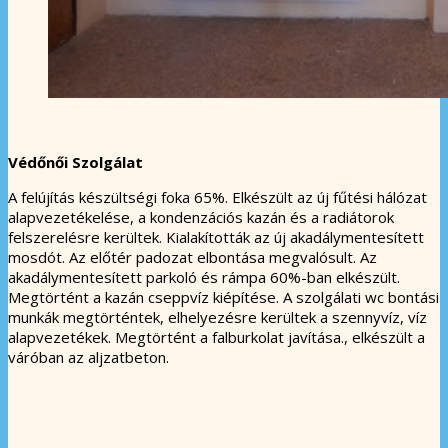
Védőnői Szolgálat
A felújítás készültségi foka 65%. Elkészült az új fűtési hálózat
alapvezetékelése, a kondenzációs kazán és a radiátorok
felszerelésre kerültek. Kialakították az új akadálymentesített
mosdót. Az előtér padozat elbontása megvalósult. Az
akadálymentesített parkoló és rámpa 60%-ban elkészült.
Megtörtént a kazán cseppvíz kiépítése. A szolgálati wc bontási
munkák megtörténtek, elhelyezésre kerültek a szennyvíz, víz
alapvezetékek. Megtörtént a falburkolat javítása., elkészült a
váróban az aljzatbeton.