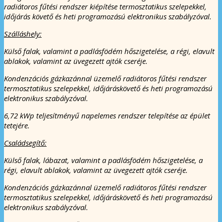
radiátoros fűtési rendszer kiépítése termosztatikus szelepekkel,
időjárás követő és heti programozású elektronikus szabályzóval.
Szálláshely:
Külső falak, valamint a padlásfödém hőszigetelése, a régi, elavult
ablakok, valamint az üvegezett ajtók cseréje.
Kondenzációs gázkazánnal üzemelő radiátoros fűtési rendszer
termosztatikus szelepekkel, időjáráskövető és heti programozású
elektronikus szabályzóval.
6,72 kWp teljesítményű napelemes rendszer telepítése az épület
tetejére.
Családsegítő:
Külső falak, lábazat, valamint a padlásfödém hőszigetelése, a
régi, elavult ablakok, valamint az üvegezett ajtók cseréje.
Kondenzációs gázkazánnal üzemelő radiátoros fűtési rendszer
termosztatikus szelepekkel, időjáráskövető és heti programozású
elektronikus szabályzóval.