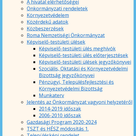
A hivatal elérhetőségei
Önkormányzati rendeletek
Környezetvédelem
Közérdekű adatok
Közbeszerzések
Roma Nemzetiségi Önkormányzat
Képviselő-testületi ülések
Képviselő-testületi ülés meghívók
Képviselő-testületi ülés előterjesztések
Képviselő-testületi ülések jegyzőkönyvei
Szociális, Oktatási és Környezetvédelmi
Bizottság jegyzőkönyvei
Pénzügyi, Településfejlesztési és
Környezetvédelmi Bizottság
Munkaterv
Jelentés az Önkormányzat vagyoni helyzetéről
2014-2019 időszak
2006-2010 időszak
Gazdasági Program 2020-2024
TSZT és HÉSZ módosítás 1.
Településképi rendelet