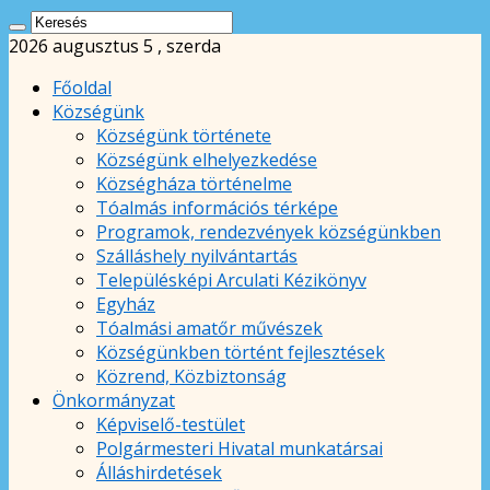
2026 augusztus 5 , szerda
Főoldal
Községünk
Községünk története
Községünk elhelyezkedése
Községháza történelme
Tóalmás információs térképe
Programok, rendezvények községünkben
Szálláshely nyilvántartás
Településképi Arculati Kézikönyv
Egyház
Tóalmási amatőr művészek
Községünkben történt fejlesztések
Közrend, Közbiztonság
Önkormányzat
Képviselő-testület
Polgármesteri Hivatal munkatársai
Álláshirdetések