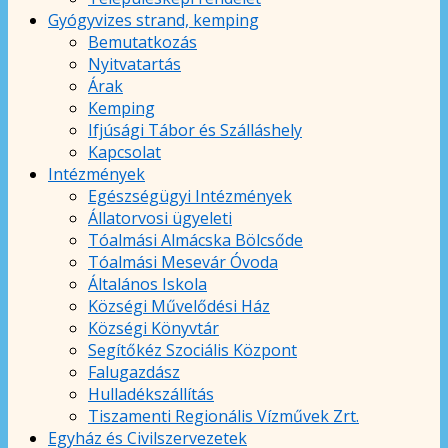
Gyógyvizes strand, kemping
Bemutatkozás
Nyitvatartás
Árak
Kemping
Ifjúsági Tábor és Szálláshely
Kapcsolat
Intézmények
Egészségügyi Intézmények
Állatorvosi ügyeleti
Tóalmási Almácska Bölcsőde
Tóalmási Mesevár Óvoda
Általános Iskola
Községi Művelődési Ház
Községi Könyvtár
Segítőkéz Szociális Központ
Falugazdász
Hulladékszállítás
Tiszamenti Regionális Vízművek Zrt.
Egyház és Civilszervezetek