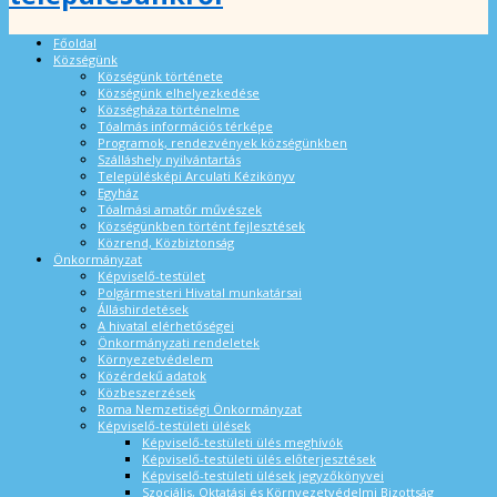
Főoldal
Községünk
Községünk története
Községünk elhelyezkedése
Községháza történelme
Tóalmás információs térképe
Programok, rendezvények községünkben
Szálláshely nyilvántartás
Településképi Arculati Kézikönyv
Egyház
Tóalmási amatőr művészek
Községünkben történt fejlesztések
Közrend, Közbiztonság
Önkormányzat
Képviselő-testület
Polgármesteri Hivatal munkatársai
Álláshirdetések
A hivatal elérhetőségei
Önkormányzati rendeletek
Környezetvédelem
Közérdekű adatok
Közbeszerzések
Roma Nemzetiségi Önkormányzat
Képviselő-testületi ülések
Képviselő-testületi ülés meghívók
Képviselő-testületi ülés előterjesztések
Képviselő-testületi ülések jegyzőkönyvei
Szociális, Oktatási és Környezetvédelmi Bizottság