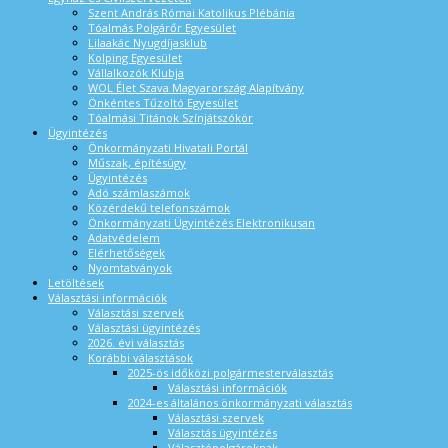
Szent András Római Katolikus Plébánia
Tóalmás Polgárőr Egyesület
Lilaakác Nyugdíjasklub
Kolping Egyesület
Vállalkozók Klubja
WOL Élet Szava Magyarország Alapítvány
Önkéntes Tűzoltó Egyesület
Tóalmási Titánok Színjátszókör
Ügyintézés
Önkormányzati Hivatali Portál
Műszak, építésügy
Ügyintézés
Adó számlaszámok
Közérdekű telefonszámok
Önkormányzati Ügyintézés Elektronikusan
Adatvédelem
Elérhetőségek
Nyomtatványok
Letöltések
Választási információk
Választási szervek
Választási ügyintézés
2026. évi választás
Korábbi választások
2025-ös időközi polgármesterválasztás
Választási információk
2024-es általános önkormányzati választás
Választási szervek
Választás ügyintézés
Választópolgároknak