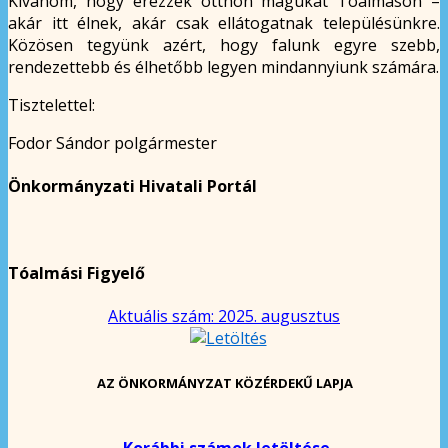
Kívánom, hogy érezzék otthon magukat Tóalmáson –
akár itt élnek, akár csak ellátogatnak településünkre.
Közösen tegyünk azért, hogy falunk egyre szebb,
rendezettebb és élhetőbb legyen mindannyiunk számára.
Tisztelettel:
Fodor Sándor polgármester
Önkormányzati Hivatali Portál
Tóalmási Figyelő
Aktuális szám: 2025. augusztus
AZ ÖNKORMÁNYZAT KÖZÉRDEKŰ LAPJA