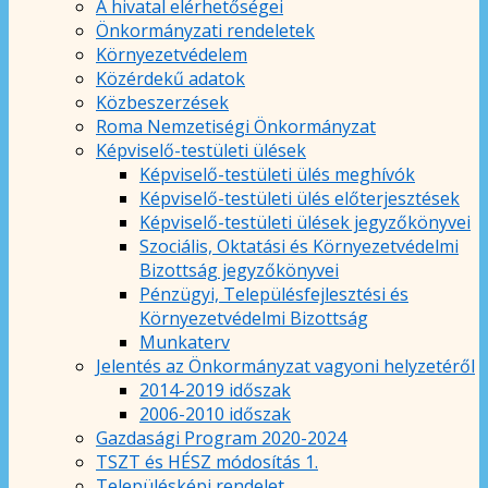
A hivatal elérhetőségei
Önkormányzati rendeletek
Környezetvédelem
Közérdekű adatok
Közbeszerzések
Roma Nemzetiségi Önkormányzat
Képviselő-testületi ülések
Képviselő-testületi ülés meghívók
Képviselő-testületi ülés előterjesztések
Képviselő-testületi ülések jegyzőkönyvei
Szociális, Oktatási és Környezetvédelmi
Bizottság jegyzőkönyvei
Pénzügyi, Településfejlesztési és
Környezetvédelmi Bizottság
Munkaterv
Jelentés az Önkormányzat vagyoni helyzetéről
2014-2019 időszak
2006-2010 időszak
Gazdasági Program 2020-2024
TSZT és HÉSZ módosítás 1.
Településképi rendelet