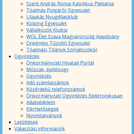
Szent András Római Katolikus Plébánia
Tóalmás Polgárőr Egyesület
Lilaakác Nyugdíjasklub
Kolping Egyesület
Vállalkozók Klubja
WOL Élet Szava Magyarország Alapítvány
Önkéntes Tűzoltó Egyesület
Tóalmási Titánok Színjátszókör
Ügyintézés
Önkormányzati Hivatali Portál
Műszak, építésügy
Ügyintézés
Adó számlaszámok
Közérdekű telefonszámok
Önkormányzati Ügyintézés Elektronikusan
Adatvédelem
Elérhetőségek
Nyomtatványok
Letöltések
Választási információk