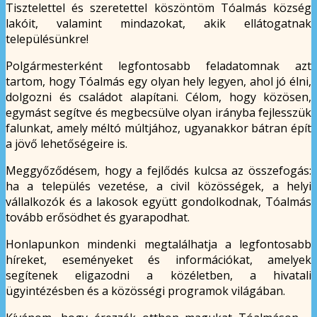
Tisztelettel és szeretettel köszöntöm Tóalmás község
lakóit, valamint mindazokat, akik ellátogatnak
településünkre!
Polgármesterként legfontosabb feladatomnak azt
tartom, hogy Tóalmás egy olyan hely legyen, ahol jó élni,
dolgozni és családot alapítani. Célom, hogy közösen,
egymást segítve és megbecsülve olyan irányba fejlesszük
falunkat, amely méltó múltjához, ugyanakkor bátran épít
a jövő lehetőségeire is.
Meggyőződésem, hogy a fejlődés kulcsa az összefogás:
ha a település vezetése, a civil közösségek, a helyi
vállalkozók és a lakosok együtt gondolkodnak, Tóalmás
tovább erősödhet és gyarapodhat.
Honlapunkon mindenki megtalálhatja a legfontosabb
híreket, eseményeket és információkat, amelyek
segítenek eligazodni a közéletben, a hivatali
ügyintézésben és a közösségi programok világában.