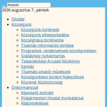
2026 augusztus 7 , péntek
Főoldal
Községünk
Községünk története
Községünk elhelyezkedése
Községháza történelme
Tóalmás információs térképe
Programok, rendezvények községünkben
Szálláshely nyilvántartás
Településképi Arculati Kézikönyv
Egyház
Tóalmási amatőr művészek
Községünkben történt fejlesztések
Közrend, Közbiztonság
Önkormányzat
Képviselő-testület
Polgármesteri Hivatal munkatársai
Álláshirdetések