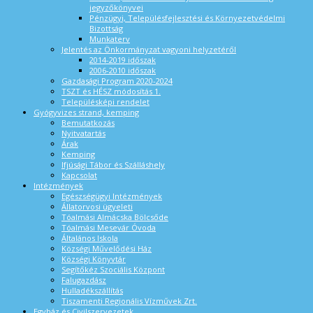
jegyzőkönyvei
Pénzügyi, Településfejlesztési és Környezetvédelmi
Bizottság
Munkaterv
Jelentés az Önkormányzat vagyoni helyzetéről
2014-2019 időszak
2006-2010 időszak
Gazdasági Program 2020-2024
TSZT és HÉSZ módosítás 1.
Településképi rendelet
Gyógyvizes strand, kemping
Bemutatkozás
Nyitvatartás
Árak
Kemping
Ifjúsági Tábor és Szálláshely
Kapcsolat
Intézmények
Egészségügyi Intézmények
Állatorvosi ügyeleti
Tóalmási Almácska Bölcsőde
Tóalmási Mesevár Óvoda
Általános Iskola
Községi Művelődési Ház
Községi Könyvtár
Segítőkéz Szociális Központ
Falugazdász
Hulladékszállítás
Tiszamenti Regionális Vízművek Zrt.
Egyház és Civilszervezetek