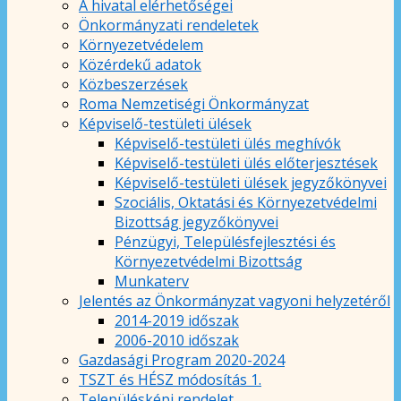
A hivatal elérhetőségei
Önkormányzati rendeletek
Környezetvédelem
Közérdekű adatok
Közbeszerzések
Roma Nemzetiségi Önkormányzat
Képviselő-testületi ülések
Képviselő-testületi ülés meghívók
Képviselő-testületi ülés előterjesztések
Képviselő-testületi ülések jegyzőkönyvei
Szociális, Oktatási és Környezetvédelmi
Bizottság jegyzőkönyvei
Pénzügyi, Településfejlesztési és
Környezetvédelmi Bizottság
Munkaterv
Jelentés az Önkormányzat vagyoni helyzetéről
2014-2019 időszak
2006-2010 időszak
Gazdasági Program 2020-2024
TSZT és HÉSZ módosítás 1.
Településképi rendelet