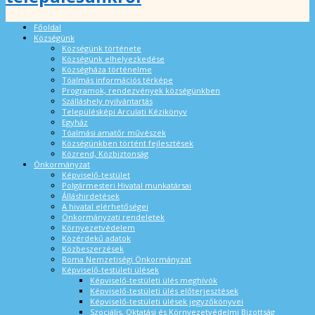
Főoldal
Községünk
Községünk története
Községünk elhelyezkedése
Községháza történelme
Tóalmás információs térképe
Programok, rendezvények községünkben
Szálláshely nyilvántartás
Településképi Arculati Kézikönyv
Egyház
Tóalmási amatőr művészek
Községünkben történt fejlesztések
Közrend, Közbiztonság
Önkormányzat
Képviselő-testület
Polgármesteri Hivatal munkatársai
Álláshirdetések
A hivatal elérhetőségei
Önkormányzati rendeletek
Környezetvédelem
Közérdekű adatok
Közbeszerzések
Roma Nemzetiségi Önkormányzat
Képviselő-testületi ülések
Képviselő-testületi ülés meghívók
Képviselő-testületi ülés előterjesztések
Képviselő-testületi ülések jegyzőkönyvei
Szociális, Oktatási és Környezetvédelmi Bizottság