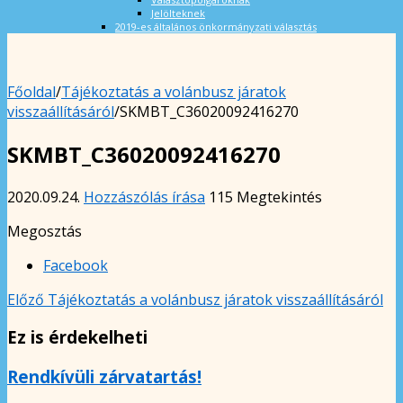
Jelölteknek
2019-es általános önkormányzati választás
Főoldal
/
Tájékoztatás a volánbusz járatok
visszaállításáról
/
SKMBT_C36020092416270
SKMBT_C36020092416270
2020.09.24.
Hozzászólás írása
115 Megtekintés
Megosztás
Facebook
Előző
Tájékoztatás a volánbusz járatok visszaállításáról
Ez is érdekelheti
Rendkívüli zárvatartás!