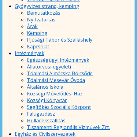
Gyógyvizes strand, kemping
Bemutatkozás
Nyitvatartás
Árak
Kemping
Ifjúsági Tábor és Szálláshely
Kapcsolat
Intézmények
Egészségügyi Intézmények
Állatorvosi ügyeleti
Tóalmási Almácska Bölcsőde
Tóalmási Mesevár Óvoda
Általános Iskola
Községi Művelődési Ház
Községi Könyvtár
Segítőkéz Szociális Központ
Falugazdász
Hulladékszállítás
Tiszamenti Regionális Vízművek Zrt.
Egyház és Civilszervezetek