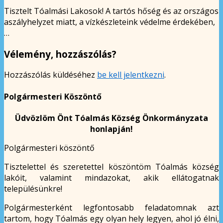
Tisztelt Tóalmási Lakosok! A tartós hőség és az országos
aszályhelyzet miatt, a vízkészleteink védelme érdekében,
…
Vélemény, hozzászólás?
Hozzászólás küldéséhez
be kell jelentkezni
.
Polgármesteri Köszöntő
Üdvözlöm Önt Tóalmás Község Önkormányzata
honlapján!
Polgármesteri köszöntő
Tisztelettel és szeretettel köszöntöm Tóalmás község
lakóit, valamint mindazokat, akik ellátogatnak
településünkre!
Polgármesterként legfontosabb feladatomnak azt
tartom, hogy Tóalmás egy olyan hely legyen, ahol jó élni,