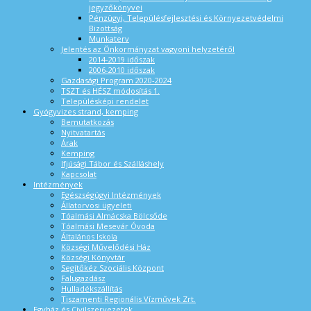
jegyzőkönyvei
Pénzügyi, Településfejlesztési és Környezetvédelmi
Bizottság
Munkaterv
Jelentés az Önkormányzat vagyoni helyzetéről
2014-2019 időszak
2006-2010 időszak
Gazdasági Program 2020-2024
TSZT és HÉSZ módosítás 1.
Településképi rendelet
Gyógyvizes strand, kemping
Bemutatkozás
Nyitvatartás
Árak
Kemping
Ifjúsági Tábor és Szálláshely
Kapcsolat
Intézmények
Egészségügyi Intézmények
Állatorvosi ügyeleti
Tóalmási Almácska Bölcsőde
Tóalmási Mesevár Óvoda
Általános Iskola
Községi Művelődési Ház
Községi Könyvtár
Segítőkéz Szociális Központ
Falugazdász
Hulladékszállítás
Tiszamenti Regionális Vízművek Zrt.
Egyház és Civilszervezetek