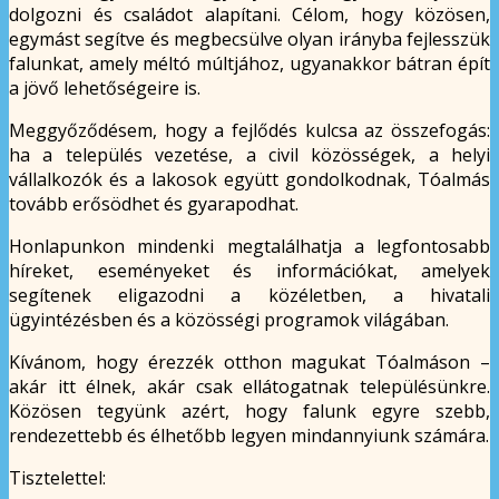
dolgozni és családot alapítani. Célom, hogy közösen,
egymást segítve és megbecsülve olyan irányba fejlesszük
falunkat, amely méltó múltjához, ugyanakkor bátran épít
a jövő lehetőségeire is.
Meggyőződésem, hogy a fejlődés kulcsa az összefogás:
ha a település vezetése, a civil közösségek, a helyi
vállalkozók és a lakosok együtt gondolkodnak, Tóalmás
tovább erősödhet és gyarapodhat.
Honlapunkon mindenki megtalálhatja a legfontosabb
híreket, eseményeket és információkat, amelyek
segítenek eligazodni a közéletben, a hivatali
ügyintézésben és a közösségi programok világában.
Kívánom, hogy érezzék otthon magukat Tóalmáson –
akár itt élnek, akár csak ellátogatnak településünkre.
Közösen tegyünk azért, hogy falunk egyre szebb,
rendezettebb és élhetőbb legyen mindannyiunk számára.
Tisztelettel: