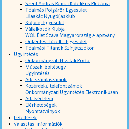
Szent András Római Katolikus Plébánia
Tóalmás Polgárőr Egyesület
Lilaakác Nyugdíjasklub
Kolping Egyesület
Vállalkozók Klubja
WOL Élet Szava Magyarország Alapítvány
Önkéntes Tűzoltó Egyesület
Tóalmási Titánok Színjátszókör
Ügyintézés
Önkormányzati Hivatali Portál
Műszak, építésügy
Ügyintézés
Adó számlaszámok
Közérdekű telefonszámok
Önkormányzati Ügyintézés Elektronikusan
Adatvédelem
Elérhetőségek
Nyomtatványok
Letöltések
Választási információk