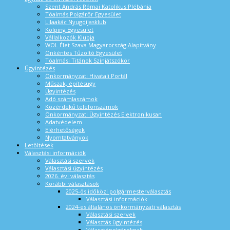
Szent András Római Katolikus Plébánia
Tóalmás Polgárőr Egyesület
Lilaakác Nyugdíjasklub
Kolping Egyesület
Vállalkozók Klubja
WOL Élet Szava Magyarország Alapítvány
Önkéntes Tűzoltó Egyesület
Tóalmási Titánok Színjátszókör
Ügyintézés
Önkormányzati Hivatali Portál
Műszak, építésügy
Ügyintézés
Adó számlaszámok
Közérdekű telefonszámok
Önkormányzati Ügyintézés Elektronikusan
Adatvédelem
Elérhetőségek
Nyomtatványok
Letöltések
Választási információk
Választási szervek
Választási ügyintézés
2026. évi választás
Korábbi választások
2025-ös időközi polgármesterválasztás
Választási információk
2024-es általános önkormányzati választás
Választási szervek
Választás ügyintézés
Választópolgároknak