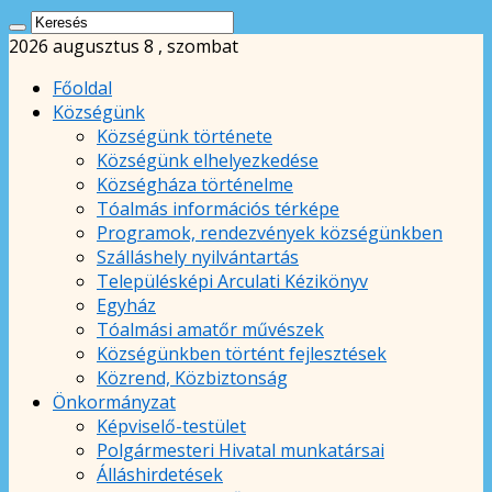
2026 augusztus 8 , szombat
Főoldal
Községünk
Községünk története
Községünk elhelyezkedése
Községháza történelme
Tóalmás információs térképe
Programok, rendezvények községünkben
Szálláshely nyilvántartás
Településképi Arculati Kézikönyv
Egyház
Tóalmási amatőr művészek
Községünkben történt fejlesztések
Közrend, Közbiztonság
Önkormányzat
Képviselő-testület
Polgármesteri Hivatal munkatársai
Álláshirdetések