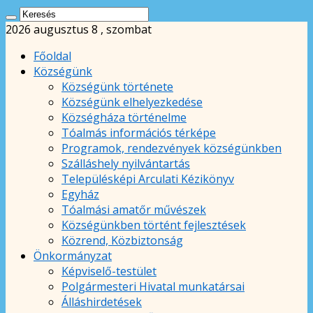
2026 augusztus 8 , szombat
Főoldal
Községünk
Községünk története
Községünk elhelyezkedése
Községháza történelme
Tóalmás információs térképe
Programok, rendezvények községünkben
Szálláshely nyilvántartás
Településképi Arculati Kézikönyv
Egyház
Tóalmási amatőr művészek
Községünkben történt fejlesztések
Közrend, Közbiztonság
Önkormányzat
Képviselő-testület
Polgármesteri Hivatal munkatársai
Álláshirdetések