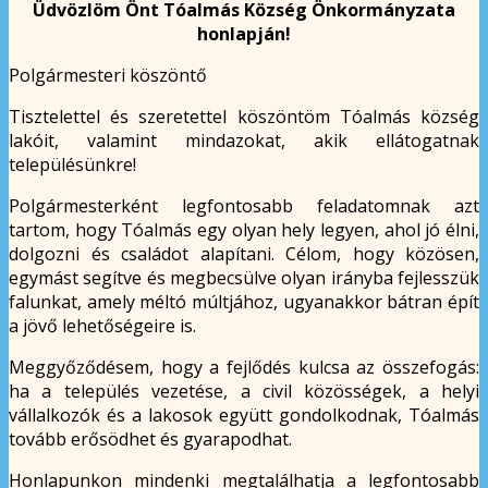
Üdvözlöm Önt Tóalmás Község Önkormányzata
honlapján!
Polgármesteri köszöntő
Tisztelettel és szeretettel köszöntöm Tóalmás község
lakóit, valamint mindazokat, akik ellátogatnak
településünkre!
Polgármesterként legfontosabb feladatomnak azt
tartom, hogy Tóalmás egy olyan hely legyen, ahol jó élni,
dolgozni és családot alapítani. Célom, hogy közösen,
egymást segítve és megbecsülve olyan irányba fejlesszük
falunkat, amely méltó múltjához, ugyanakkor bátran épít
a jövő lehetőségeire is.
Meggyőződésem, hogy a fejlődés kulcsa az összefogás:
ha a település vezetése, a civil közösségek, a helyi
vállalkozók és a lakosok együtt gondolkodnak, Tóalmás
tovább erősödhet és gyarapodhat.
Honlapunkon mindenki megtalálhatja a legfontosabb