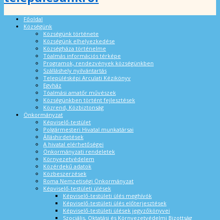
Főoldal
Községünk
Községünk története
Községünk elhelyezkedése
Községháza történelme
Tóalmás információs térképe
Programok, rendezvények községünkben
Szálláshely nyilvántartás
Településképi Arculati Kézikönyv
Egyház
Tóalmási amatőr művészek
Községünkben történt fejlesztések
Közrend, Közbiztonság
Önkormányzat
Képviselő-testület
Polgármesteri Hivatal munkatársai
Álláshirdetések
A hivatal elérhetőségei
Önkormányzati rendeletek
Környezetvédelem
Közérdekű adatok
Közbeszerzések
Roma Nemzetiségi Önkormányzat
Képviselő-testületi ülések
Képviselő-testületi ülés meghívók
Képviselő-testületi ülés előterjesztések
Képviselő-testületi ülések jegyzőkönyvei
Szociális, Oktatási és Környezetvédelmi Bizottság