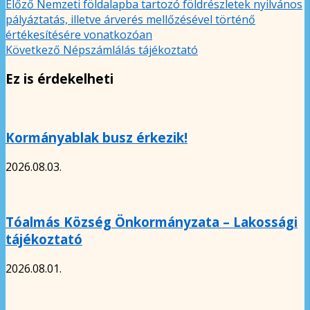
Előző
Nemzeti földalapba tartozó földrészletek nyilvános
pályáztatás, illetve árverés mellőzésével történő
értékesítésére vonatkozóan
Következő
Népszámlálás tájékoztató
Ez is érdekelheti
Kormányablak busz érkezik!
2026.08.03.
Tóalmás Község Önkormányzata – Lakossági
tájékoztató
2026.08.01.