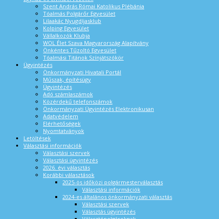
Szent András Római Katolikus Plébánia
Tóalmás Polgárőr Egyesület
Lilaakác Nyugdíjasklub
Kolping Egyesület
Vállalkozók Klubja
WOL Élet Szava Magyarország Alapítvány
Önkéntes Tűzoltó Egyesület
Tóalmási Titánok Színjátszókör
Ügyintézés
Önkormányzati Hivatali Portál
Műszak, építésügy
Ügyintézés
Adó számlaszámok
Közérdekű telefonszámok
Önkormányzati Ügyintézés Elektronikusan
Adatvédelem
Elérhetőségek
Nyomtatványok
Letöltések
Választási információk
Választási szervek
Választási ügyintézés
2026. évi választás
Korábbi választások
2025-ös időközi polgármesterválasztás
Választási információk
2024-es általános önkormányzati választás
Választási szervek
Választás ügyintézés
Választópolgároknak