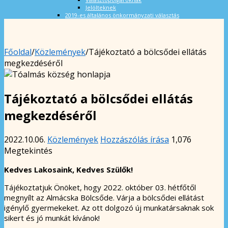
Jelölteknek
2019-es általános önkormányzati választás
Főoldal
/
Közlemények
/
Tájékoztató a bölcsődei ellátás
megkezdéséről
Tájékoztató a bölcsődei ellátás
megkezdéséről
2022.10.06.
Közlemények
Hozzászólás írása
1,076
Megtekintés
Kedves Lakosaink, Kedves Szülők!
Tájékoztatjuk Önöket, hogy 2022. október 03. hétfőtől
megnyílt az Almácska Bölcsőde. Várja a bölcsődei ellátást
igénylő gyermekeket. Az ott dolgozó új munkatársaknak sok
sikert és jó munkát kívánok!