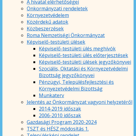
A hivatal elérhetőségei
Önkormányzati rendeletek
Környezetvédelem
Közérdekű adatok
Közbeszerzések
Roma Nemzetiségi Önkormányzat
Képviselő-testületi ülések
Képviselő-testületi ülés meghívók
Képviselő-testületi ülés előterjesztések
Képviselő-testületi ülések jegyzőkönyvei
Szociális, Oktatási és Környezetvédelmi
Bizottság jegyzőkönyvei
Pénzügyi, Településfejlesztési és
Környezetvédelmi Bizottság
Munkaterv
Jelentés az Önkormányzat vagyoni helyzetéről
2014-2019 időszak
2006-2010 időszak
Gazdasági Program 2020-2024
TSZT és HÉSZ módosítás 1.
Településképi rendelet