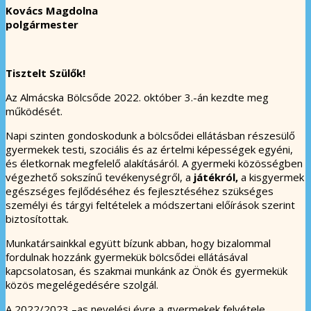
Kovács Magdolna
polgármester
Tisztelt Szülők!
Az Almácska Bölcsőde 2022. október 3.-án kezdte meg
működését.
Napi szinten gondoskodunk a bölcsődei ellátásban részesülő
gyermekek testi, szociális és az értelmi képességek egyéni,
és életkornak megfelelő alakításáról. A gyermeki közösségben
végezhető sokszínű tevékenységről, a
játékról
,
a kisgyermek
egészséges fejlődéséhez és fejlesztéséhez szükséges
személyi és tárgyi feltételek a módszertani előírások szerint
biztosítottak.
Munkatársainkkal együtt bízunk abban, hogy bizalommal
fordulnak hozzánk gyermekük bölcsődei ellátásával
kapcsolatosan, és szakmai munkánk az Önök és gyermekük
közös megelégedésére szolgál.
A 2022/2023 –as nevelési évre a gyermekek felvétele