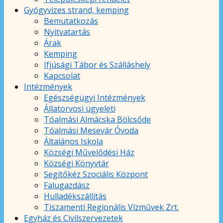
Gyógyvizes strand, kemping
Bemutatkozás
Nyitvatartás
Árak
Kemping
Ifjúsági Tábor és Szálláshely
Kapcsolat
Intézmények
Egészségügyi Intézmények
Állatorvosi ügyeleti
Tóalmási Almácska Bölcsőde
Tóalmási Mesevár Óvoda
Általános Iskola
Községi Művelődési Ház
Községi Könyvtár
Segítőkéz Szociális Központ
Falugazdász
Hulladékszállítás
Tiszamenti Regionális Vízművek Zrt.
Egyház és Civilszervezetek