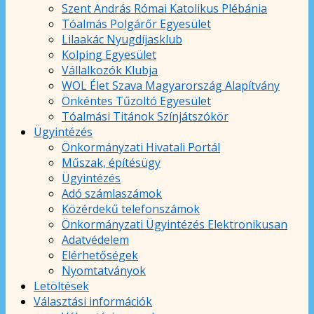
Szent András Római Katolikus Plébánia
Tóalmás Polgárőr Egyesület
Lilaakác Nyugdíjasklub
Kolping Egyesület
Vállalkozók Klubja
WOL Élet Szava Magyarország Alapítvány
Önkéntes Tűzoltó Egyesület
Tóalmási Titánok Színjátszókör
Ügyintézés
Önkormányzati Hivatali Portál
Műszak, építésügy
Ügyintézés
Adó számlaszámok
Közérdekű telefonszámok
Önkormányzati Ügyintézés Elektronikusan
Adatvédelem
Elérhetőségek
Nyomtatványok
Letöltések
Választási információk