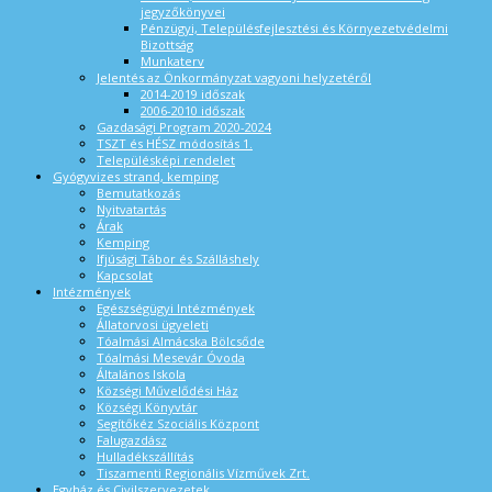
jegyzőkönyvei
Pénzügyi, Településfejlesztési és Környezetvédelmi
Bizottság
Munkaterv
Jelentés az Önkormányzat vagyoni helyzetéről
2014-2019 időszak
2006-2010 időszak
Gazdasági Program 2020-2024
TSZT és HÉSZ módosítás 1.
Településképi rendelet
Gyógyvizes strand, kemping
Bemutatkozás
Nyitvatartás
Árak
Kemping
Ifjúsági Tábor és Szálláshely
Kapcsolat
Intézmények
Egészségügyi Intézmények
Állatorvosi ügyeleti
Tóalmási Almácska Bölcsőde
Tóalmási Mesevár Óvoda
Általános Iskola
Községi Művelődési Ház
Községi Könyvtár
Segítőkéz Szociális Központ
Falugazdász
Hulladékszállítás
Tiszamenti Regionális Vízművek Zrt.
Egyház és Civilszervezetek