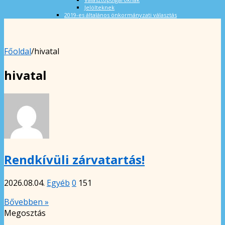
Jelölteknek
2019-es általános önkormányzati választás
Főoldal
/
hivatal
hivatal
Rendkívüli zárvatartás!
2026.08.04.
Egyéb
0
151
Bővebben »
Megosztás