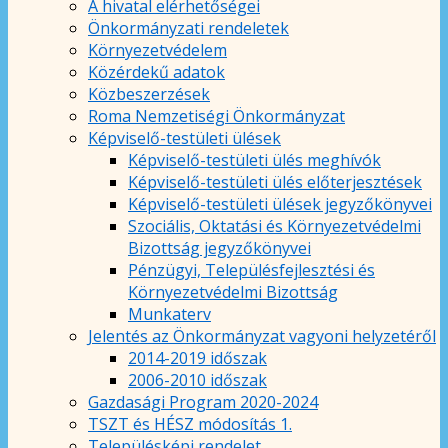
A hivatal elérhetőségei
Önkormányzati rendeletek
Környezetvédelem
Közérdekű adatok
Közbeszerzések
Roma Nemzetiségi Önkormányzat
Képviselő-testületi ülések
Képviselő-testületi ülés meghívók
Képviselő-testületi ülés előterjesztések
Képviselő-testületi ülések jegyzőkönyvei
Szociális, Oktatási és Környezetvédelmi
Bizottság jegyzőkönyvei
Pénzügyi, Településfejlesztési és
Környezetvédelmi Bizottság
Munkaterv
Jelentés az Önkormányzat vagyoni helyzetéről
2014-2019 időszak
2006-2010 időszak
Gazdasági Program 2020-2024
TSZT és HÉSZ módosítás 1.
Településképi rendelet