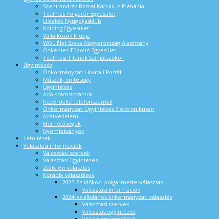
Szent András Római Katolikus Plébánia
Tóalmás Polgárőr Egyesület
Lilaakác Nyugdíjasklub
Kolping Egyesület
Vállalkozók Klubja
WOL Élet Szava Magyarország Alapítvány
Önkéntes Tűzoltó Egyesület
Tóalmási Titánok Színjátszókör
Ügyintézés
Önkormányzati Hivatali Portál
Műszak, építésügy
Ügyintézés
Adó számlaszámok
Közérdekű telefonszámok
Önkormányzati Ügyintézés Elektronikusan
Adatvédelem
Elérhetőségek
Nyomtatványok
Letöltések
Választási információk
Választási szervek
Választási ügyintézés
2026. évi választás
Korábbi választások
2025-ös időközi polgármesterválasztás
Választási információk
2024-es általános önkormányzati választás
Választási szervek
Választás ügyintézés
Választópolgároknak