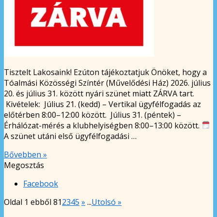
Tisztelt Lakosaink! Ezúton tájékoztatjuk Önöket, hogy a
Tóalmási Közösségi Színtér (Művelődési Ház) 2026. július
20. és július 31. között nyári szünet miatt ZÁRVA tart.
Kivételek: Július 21. (kedd) – Vertikal ügyfélfogadás az
előtérben 8:00–12:00 között. Július 31. (péntek) –
Érhálózat-mérés a klubhelyiségben 8:00–13:00 között.
A szünet utáni első ügyfélfogadási …
Bővebben »
Megosztás
Facebook
Oldal 1 ebből 8
1
2
3
4
5
»
...
Utolsó »