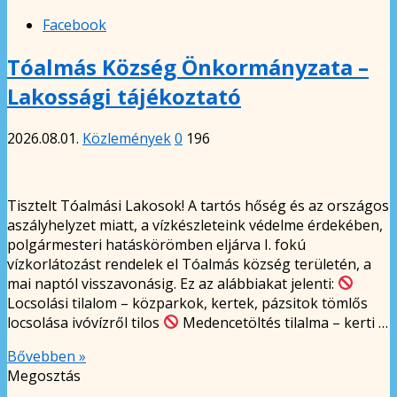
Facebook
Tóalmás Község Önkormányzata –
Lakossági tájékoztató
2026.08.01.
Közlemények
0
196
Tisztelt Tóalmási Lakosok! A tartós hőség és az országos
aszályhelyzet miatt, a vízkészleteink védelme érdekében,
polgármesteri hatáskörömben eljárva I. fokú
vízkorlátozást rendelek el Tóalmás község területén, a
mai naptól visszavonásig. Ez az alábbiakat jelenti:
Locsolási tilalom – közparkok, kertek, pázsitok tömlős
locsolása ivóvízről tilos
Medencetöltés tilalma – kerti …
Bővebben »
Megosztás