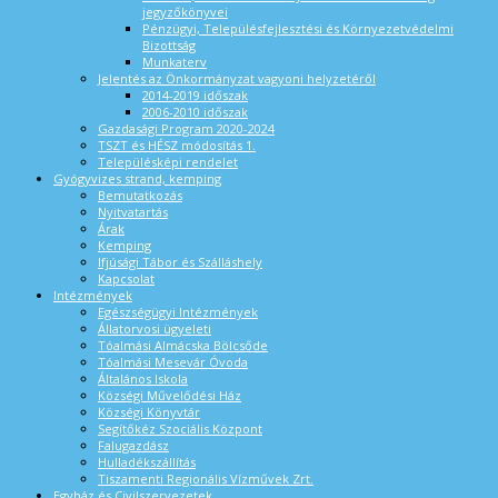
jegyzőkönyvei
Pénzügyi, Településfejlesztési és Környezetvédelmi
Bizottság
Munkaterv
Jelentés az Önkormányzat vagyoni helyzetéről
2014-2019 időszak
2006-2010 időszak
Gazdasági Program 2020-2024
TSZT és HÉSZ módosítás 1.
Településképi rendelet
Gyógyvizes strand, kemping
Bemutatkozás
Nyitvatartás
Árak
Kemping
Ifjúsági Tábor és Szálláshely
Kapcsolat
Intézmények
Egészségügyi Intézmények
Állatorvosi ügyeleti
Tóalmási Almácska Bölcsőde
Tóalmási Mesevár Óvoda
Általános Iskola
Községi Művelődési Ház
Községi Könyvtár
Segítőkéz Szociális Központ
Falugazdász
Hulladékszállítás
Tiszamenti Regionális Vízművek Zrt.
Egyház és Civilszervezetek