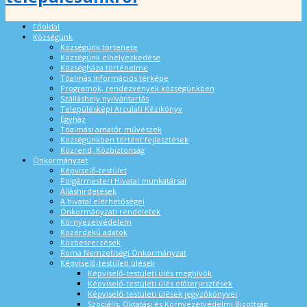
Főoldal
Községünk
Községünk története
Községünk elhelyezkedése
Községháza történelme
Tóalmás információs térképe
Programok, rendezvények községünkben
Szálláshely nyilvántartás
Településképi Arculati Kézikönyv
Egyház
Tóalmási amatőr művészek
Községünkben történt fejlesztések
Közrend, Közbiztonság
Önkormányzat
Képviselő-testület
Polgármesteri Hivatal munkatársai
Álláshirdetések
A hivatal elérhetőségei
Önkormányzati rendeletek
Környezetvédelem
Közérdekű adatok
Közbeszerzések
Roma Nemzetiségi Önkormányzat
Képviselő-testületi ülések
Képviselő-testületi ülés meghívók
Képviselő-testületi ülés előterjesztések
Képviselő-testületi ülések jegyzőkönyvei
Szociális, Oktatási és Környezetvédelmi Bizottság