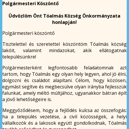
Polgármesteri Köszöntő
Üdvözlöm Önt Tóalmás Község Önkormányzata
honlapján!
Polgármesteri köszöntő
Tisztelettel és szeretettel köszöntöm Tóalmás község
lakóit, valamint mindazokat, akik ellátogatnak
településünkre!
Polgármesterként legfontosabb feladatomnak azt
tartom, hogy Tóalmás egy olyan hely legyen, ahol jó élni,
dolgozni és családot alapítani. Célom, hogy közösen,
egymást segítve és megbecsülve olyan irányba fejlesszük
falunkat, amely méltó múltjához, ugyanakkor bátran épít
a jövő lehetőségeire is.
Meggyőződésem, hogy a fejlődés kulcsa az összefogás:
ha a település vezetése, a civil közösségek, a helyi
vállalkozók és a lakosok együtt gondolkodnak, Tóalmás