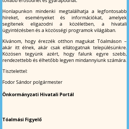
tovább erősödhet és gyarapodhat.
Honlapunkon mindenki megtalálhatja a legfontosabb
híreket, eseményeket és információkat, amelyek
segítenek eligazodni a közéletben, a hivatali
ügyintézésben és a közösségi programok világában.
Kívánom, hogy érezzék otthon magukat Tóalmáson –
akár itt élnek, akár csak ellátogatnak településünkre.
Közösen tegyünk azért, hogy falunk egyre szebb,
rendezettebb és élhetőbb legyen mindannyiunk számára.
Tisztelettel:
Fodor Sándor polgármester
Önkormányzati Hivatali Portál
Tóalmási Figyelő