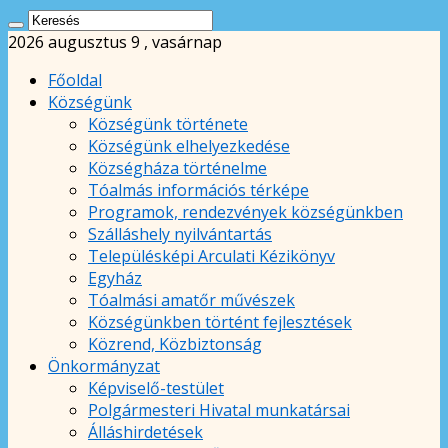
2026 augusztus 9 , vasárnap
Főoldal
Községünk
Községünk története
Községünk elhelyezkedése
Községháza történelme
Tóalmás információs térképe
Programok, rendezvények községünkben
Szálláshely nyilvántartás
Településképi Arculati Kézikönyv
Egyház
Tóalmási amatőr művészek
Községünkben történt fejlesztések
Közrend, Közbiztonság
Önkormányzat
Képviselő-testület
Polgármesteri Hivatal munkatársai
Álláshirdetések