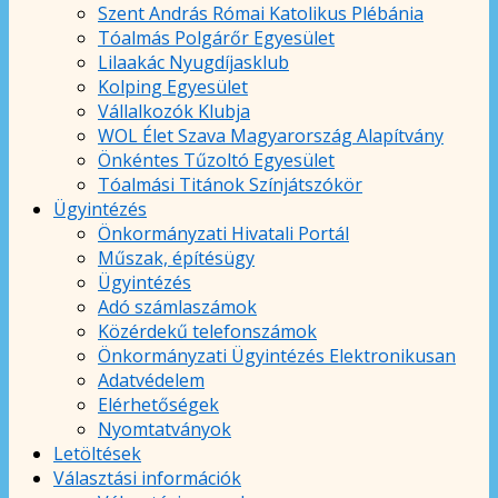
Szent András Római Katolikus Plébánia
Tóalmás Polgárőr Egyesület
Lilaakác Nyugdíjasklub
Kolping Egyesület
Vállalkozók Klubja
WOL Élet Szava Magyarország Alapítvány
Önkéntes Tűzoltó Egyesület
Tóalmási Titánok Színjátszókör
Ügyintézés
Önkormányzati Hivatali Portál
Műszak, építésügy
Ügyintézés
Adó számlaszámok
Közérdekű telefonszámok
Önkormányzati Ügyintézés Elektronikusan
Adatvédelem
Elérhetőségek
Nyomtatványok
Letöltések
Választási információk