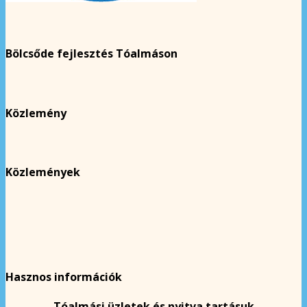
Bölcsőde fejlesztés Tóalmáson
Közlemény
Közlemények
Hasznos információk
Tóalmási üzletek és nyitva tartásuk