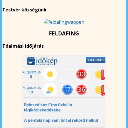
Testvér községünk
FELDAFING
Tóalmási időjárás