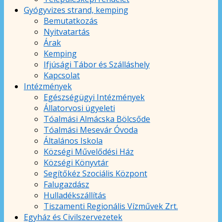
Gyógyvizes strand, kemping
Bemutatkozás
Nyitvatartás
Árak
Kemping
Ifjúsági Tábor és Szálláshely
Kapcsolat
Intézmények
Egészségügyi Intézmények
Állatorvosi ügyeleti
Tóalmási Almácska Bölcsőde
Tóalmási Mesevár Óvoda
Általános Iskola
Községi Művelődési Ház
Községi Könyvtár
Segítőkéz Szociális Központ
Falugazdász
Hulladékszállítás
Tiszamenti Regionális Vízművek Zrt.
Egyház és Civilszervezetek