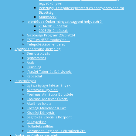
jegyzőkönyvei
Pénzügyi, Településfejlesztési és Környezetvédelmi
Bizottság
Munkaterv
Jelentés az Önkormányzat vagyoni helyzetéről
2014-2019 időszak
2006-2010 időszak
Gazdasági Program 2020-2024
TSZT és HÉSZ módosítás 1.
Településképi rendelet
Gyógyvizes strand, kemping
Bemutatkozás
Nyitvatartás
Árak
Kemping
Ifjúsági Tábor és Szálláshely
Kapcsolat
Intézmények
Egészségügyi Intézmények
Állatorvosi ügyeleti
Tóalmási Almácska Bölcsőde
Tóalmási Mesevár Óvoda
Általános Iskola
Községi Művelődési Ház
Községi Könyvtár
Segítőkéz Szociális Központ
Falugazdász
Hulladékszállítás
Tiszamenti Regionális Vízművek Zrt.
Egyház és Civilszervezetek