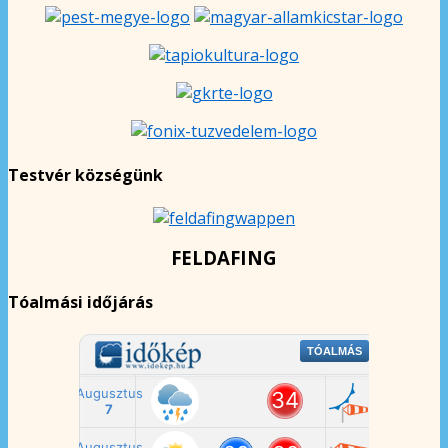
Testvér községünk
FELDAFING
Tóalmási időjárás