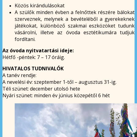
Közös kirándulásokat
A szülők minden évben a felnőttek részére bálokat
szerveznek, melynek a bevételéből a gyerekeknek
játékokat, különböző szakmai eszközöket tudunk
vásárolni, illetve az óvoda esztétikumára tudjuk
fordítani.
Az óvoda nyitvatartási ideje:
Hétfő -péntek: 7 – 17 óráig.
HIVATALOS TUDNIVALÓK
A tanév rendje:
A nevelési év: szeptember 1-től – augusztus 31-ig.
Téli szünet: december utolsó hete
Nyári szünet: minden év június közepétől 6 hét