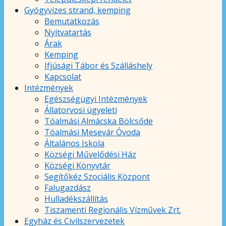
Gyógyvizes strand, kemping
Bemutatkozás
Nyitvatartás
Árak
Kemping
Ifjúsági Tábor és Szálláshely
Kapcsolat
Intézmények
Egészségügyi Intézmények
Állatorvosi ügyeleti
Tóalmási Almácska Bölcsőde
Tóalmási Mesevár Óvoda
Általános Iskola
Községi Művelődési Ház
Községi Könyvtár
Segítőkéz Szociális Központ
Falugazdász
Hulladékszállítás
Tiszamenti Regionális Vízművek Zrt.
Egyház és Civilszervezetek