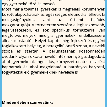
egy gyermeköltöző és mosdó.
Most már a tóalmási gyerekek is megfelelő körülmények
között alapozhatnak az egészséges életmódra, élhetik ki
mozgásigényüket, ami az értelmi fejlődés
mozgatórugója. A tornaterem szertára a leghasznosabb,
legélvezetesebb, és sok specifikus tornaszerrel van
megtöltve, melyek mindig a gyermekek rendelkezésére
állnak mostantól. Helyet kapott még fejlesztő és egyéni
foglalkoztató helység, a betegelkülönítő szoba, a nevelői
szoba és szertár. A beruházásnak köszönhetően
óvodánk olyan oktató-nevelő intézménnyé gazdagodott,
ahol gyermekeink inger-dús, környezettudatos nevelést
kaphatnak és ahol megoldható a hátrányos helyzetű,
fogyatékkal élő gyermekeknek nevelése is.
Minden évben szervezünk: