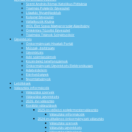
Szent András Római Katolikus Plébánia
Tóalmás Polgárőr Egyesület
Lilaakác Nyugdíjasklub
Kolping Egyesület
Vállalkozók Klubja
WOL Élet Szava Magyarország Alapítvány
Önkéntes Tűzoltó Egyesület
Tóalmási Titánok Színjátszókör
Ügyintézés
Önkormányzati Hivatali Portál
Műszak, építésügy
Ügyintézés
Adó számlaszámok
Közérdekű telefonszámok
Önkormányzati Ügyintézés Elektronikusan
Adatvédelem
Elérhetőségek
Nyomtatványok
Letöltések
Választási információk
Választási szervek
Választási ügyintézés
2026. évi választás
Korábbi választások
2025-ös időközi polgármesterválasztás
Választási információk
2024-es általános önkormányzati választás
Választási szervek
Választás ügyintézés
Választópolgároknak