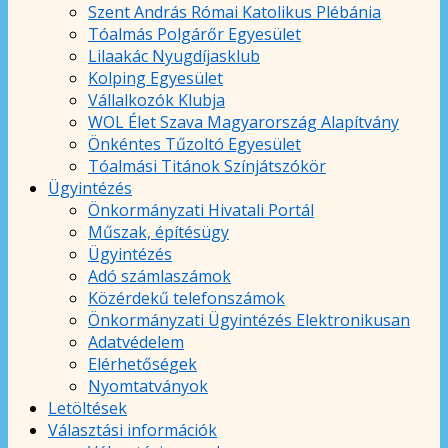
Szent András Római Katolikus Plébánia
Tóalmás Polgárőr Egyesület
Lilaakác Nyugdíjasklub
Kolping Egyesület
Vállalkozók Klubja
WOL Élet Szava Magyarország Alapítvány
Önkéntes Tűzoltó Egyesület
Tóalmási Titánok Színjátszókör
Ügyintézés
Önkormányzati Hivatali Portál
Műszak, építésügy
Ügyintézés
Adó számlaszámok
Közérdekű telefonszámok
Önkormányzati Ügyintézés Elektronikusan
Adatvédelem
Elérhetőségek
Nyomtatványok
Letöltések
Választási információk