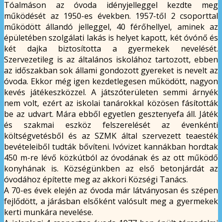
Tóalmáson az óvoda idényjelleggel kezdte meg
működését az 1950-es években. 1957-től 2 csoporttal
működött állandó jelleggel, 40 férőhellyel, aminek az
épületében szolgálati lakás is helyet kapott, két óvónő és
két dajka biztosította a gyermekek nevelését.
Szervezetileg is az általános iskolához tartozott, ebben
az időszakban sok állami gondozott gyereket is nevelt az
óvoda. Ekkor még igen kezdetlegesen működött, nagyon
kevés játékeszközzel. A játszóterületen semmi árnyék
nem volt, ezért az iskolai tanárokkal közösen fásították
be az udvart. Mára ebből egyetlen gesztenyefa áll. Játék
és szakmai eszköz felszerelését az évenkénti
költségvetésből és az SZMK által szervezett teaesték
bevételeiből tudták bővíteni. Ivóvizet kannákban hordtak
450 m-re lévő közkútból az óvodának és az ott működő
konyhának is. Községünkben az első betonjárdát az
óvodához építette meg az akkori Községi Tanács.
A 70-es évek elején az óvoda már látványosan és szépen
fejlődött, a járásban elsőként valósult meg a gyermekek
kerti munkára nevelése.