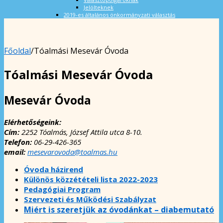
Jelölteknek
2019-es általános önkormányzati választás
Főoldal
/
Tóalmási Mesevár Óvoda
Tóalmási Mesevár Óvoda
Mesevár Óvoda
Elérhetőségeink:
Cím:
2252 Tóalmás, József Attila utca 8-10.
Telefon:
06-29-426-365
email:
mesevarovoda@toalmas.hu
Óvoda házirend
Különös közzétételi lista 2022-2023
Pedagógiai Program
Szervezeti és Működési Szabályzat
Miért is szeretjük az óvodánkat – diabemutató