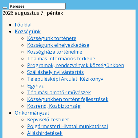
2026 augusztus 7 , péntek
Főoldal
Községünk
Községünk története
Községünk elhelyezkedése
Községháza történelme
Tóalmás információs térképe
Programok, rendezvények községünkben
Szálláshely nyilvántartás
Településképi Arculati Kézikönyv
Egyház
Tóalmási amatőr művészek
Községünkben történt fejlesztések
Közrend, Közbiztonság
Önkormányzat
Képviselő-testület
Polgármesteri Hivatal munkatársai
Álláshirdetések