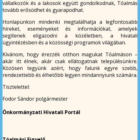
vállalkozók és a lakosok együtt gondolkodnak, Tóalmás
tovább erősödhet és gyarapodhat.
Honlapunkon mindenki megtalálhatja a legfontosabb
híreket, eseményeket és információkat, amelyek
segítenek eligazodni a közéletben, a hivatali
ügyintézésben és a közösségi programok világában.
Kívánom, hogy érezzék otthon magukat Tóalmáson –
akár itt élnek, akár csak ellátogatnak településünkre.
Közösen tegyünk azért, hogy falunk egyre szebb,
rendezettebb és élhetőbb legyen mindannyiunk számára.
Tisztelettel:
Fodor Sándor polgármester
Önkormányzati Hivatali Portál
Tóalmási Figyelő