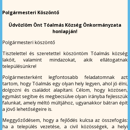
Polgármesteri Köszöntő
Üdvözlöm Önt Tóalmás Község Önkormányzata
honlapján!
Polgármesteri köszöntő
Tisztelettel és szeretettel köszöntöm Tóalmás község
lakóit, valamint mindazokat, akik ellátogatnak
településünkre!
Polgármesterként legfontosabb feladatomnak azt
tartom, hogy Tóalmás egy olyan hely legyen, ahol jó élni,
dolgozni és családot alapítani. Célom, hogy közösen,
egymást segítve és megbecsülve olyan irányba fejlesszük
falunkat, amely méltó múltjához, ugyanakkor bátran épít
a jövő lehetőségeire is.
Meggyőződésem, hogy a fejlődés kulcsa az összefogás:
ha a település vezetése, a civil közösségek, a helyi