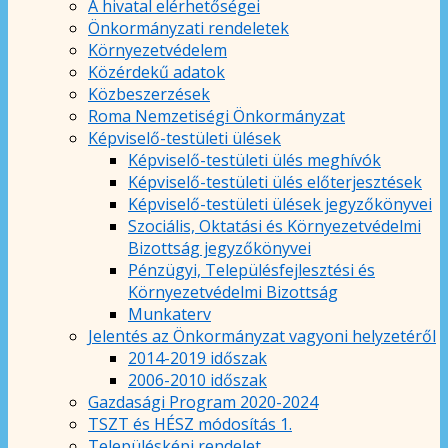
A hivatal elérhetőségei
Önkormányzati rendeletek
Környezetvédelem
Közérdekű adatok
Közbeszerzések
Roma Nemzetiségi Önkormányzat
Képviselő-testületi ülések
Képviselő-testületi ülés meghívók
Képviselő-testületi ülés előterjesztések
Képviselő-testületi ülések jegyzőkönyvei
Szociális, Oktatási és Környezetvédelmi
Bizottság jegyzőkönyvei
Pénzügyi, Településfejlesztési és
Környezetvédelmi Bizottság
Munkaterv
Jelentés az Önkormányzat vagyoni helyzetéről
2014-2019 időszak
2006-2010 időszak
Gazdasági Program 2020-2024
TSZT és HÉSZ módosítás 1.
Településképi rendelet