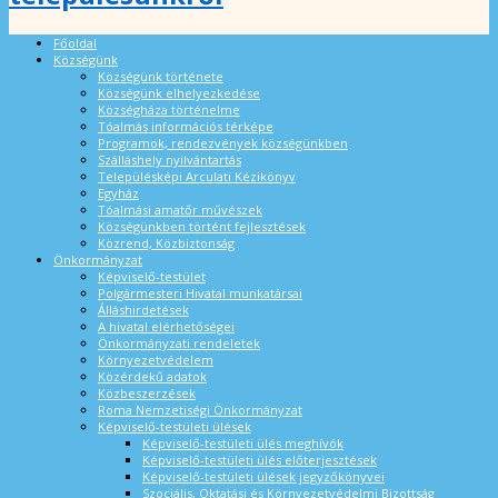
Főoldal
Községünk
Községünk története
Községünk elhelyezkedése
Községháza történelme
Tóalmás információs térképe
Programok, rendezvények községünkben
Szálláshely nyilvántartás
Településképi Arculati Kézikönyv
Egyház
Tóalmási amatőr művészek
Községünkben történt fejlesztések
Közrend, Közbiztonság
Önkormányzat
Képviselő-testület
Polgármesteri Hivatal munkatársai
Álláshirdetések
A hivatal elérhetőségei
Önkormányzati rendeletek
Környezetvédelem
Közérdekű adatok
Közbeszerzések
Roma Nemzetiségi Önkormányzat
Képviselő-testületi ülések
Képviselő-testületi ülés meghívók
Képviselő-testületi ülés előterjesztések
Képviselő-testületi ülések jegyzőkönyvei
Szociális, Oktatási és Környezetvédelmi Bizottság