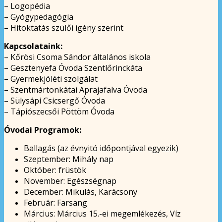
– Logopédia
– Gyógypedagógia
– Hitoktatás szülői igény szerint
Kapcsolataink:
– Kőrösi Csoma Sándor általános iskola
– Gesztenyefa Óvoda Szentlőrinckáta
– Gyermekjóléti szolgálat
– Szentmártonkátai Aprajafalva Óvoda
– Sülysápi Csicsergő Óvoda
– Tápiószecsői Pöttöm Óvoda
Óvodai Programok:
Ballagás (az évnyitó időpontjával egyezik)
Szeptember: Mihály nap
Október: früstök
November: Egészségnap
December: Mikulás, Karácsony
Február: Farsang
Március: Március 15.-ei megemlékezés, Víz