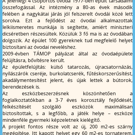
A jelenlegi 4 csoportos óvoda 1977-ben épült társadalmi
összefogással. Az intézmény a 80-as évek második
felében a nagykátai járás jól felszerelt óvodái közé lett
sorolva. Ezt a fejlődést az óvodai alkalmazottak
lelkiismeretes munkája is segítette, amiért miniszteri
dicséretben részesültek. Közülük 3 fő ma is az óvodában
dolgozik. Az épület 100 gyereknek tud megfelelő helyet
biztosítani az óvodai neveléshez.
2009-évben TÁMOP pályázat által az óvodaépülete
felújításra, bővítésre került.
Az épületfelújítás: külső tatarozás, újracsatornázás,
nyílászárók cseréje, burkolatcserék, fűtéskorszerűsítést,
akadálymentesítést jelent, és újak lettek a bútorok,
berendezések is.
Az eszközbeszerzésnek köszönhetően a
foglalkoztatókban a 3-7 éves korosztály fejlődését,
felkészítését szolgáló eszközök maximálisan
biztosítottak, s a legfőbb, a játék helye – eszköze
mindenféle gyermeki képzeletnek kielégítő.
A projekt fontos része volt az új, 200 m2-es szárny
megépítése. Itt kapott helyet egy 60 m2-es tornaterem,