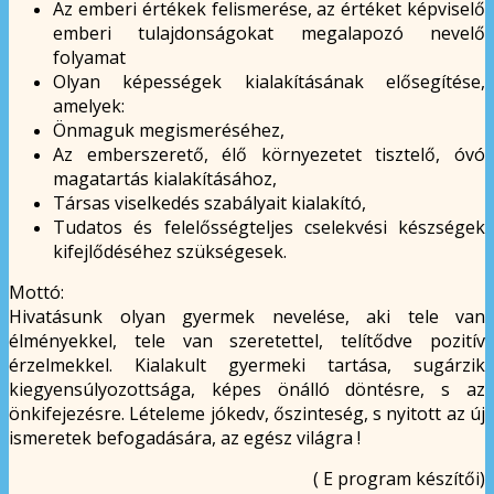
Az emberi értékek felismerése, az értéket képviselő
emberi tulajdonságokat megalapozó nevelő
folyamat
Olyan képességek kialakításának elősegítése,
amelyek:
Önmaguk megismeréséhez,
Az emberszerető, élő környezetet tisztelő, óvó
magatartás kialakításához,
Társas viselkedés szabályait kialakító,
Tudatos és felelősségteljes cselekvési készségek
kifejlődéséhez szükségesek.
Mottó:
Hivatásunk olyan gyermek nevelése, aki tele van
élményekkel, tele van szeretettel, telítődve pozitív
érzelmekkel. Kialakult gyermeki tartása, sugárzik
kiegyensúlyozottsága, képes önálló döntésre, s az
önkifejezésre. Lételeme jókedv, őszinteség, s nyitott az új
ismeretek befogadására, az egész világra !
( E program készítői)