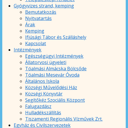
Gyógyvizes strand, kemping
Bemutatkozás
Nyitvatartás
Árak
Kemping
Ifjúsági Tábor és Szálláshely
Kapcsolat
Intézmények
Egészségügyi Intézmények
Állatorvosi ügyeleti
Tóalmási Almácska Bölcsőde
Tóalmási Mesevár Óvoda
Általános Iskola
Községi Művelődési Ház
Községi Könyvtár
Segítőkéz Szociális Központ
Falugazdász
Hulladékszállítás
Tiszamenti Regionális Vízművek Zrt.
Egyház és Civilszervezetek