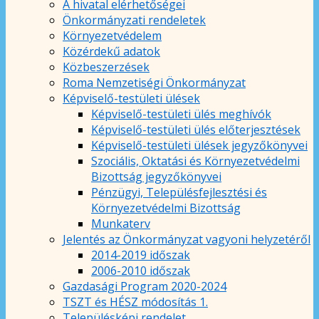
A hivatal elérhetőségei
Önkormányzati rendeletek
Környezetvédelem
Közérdekű adatok
Közbeszerzések
Roma Nemzetiségi Önkormányzat
Képviselő-testületi ülések
Képviselő-testületi ülés meghívók
Képviselő-testületi ülés előterjesztések
Képviselő-testületi ülések jegyzőkönyvei
Szociális, Oktatási és Környezetvédelmi
Bizottság jegyzőkönyvei
Pénzügyi, Településfejlesztési és
Környezetvédelmi Bizottság
Munkaterv
Jelentés az Önkormányzat vagyoni helyzetéről
2014-2019 időszak
2006-2010 időszak
Gazdasági Program 2020-2024
TSZT és HÉSZ módosítás 1.
Településképi rendelet