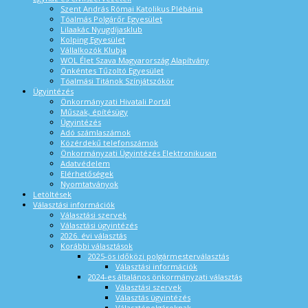
Szent András Római Katolikus Plébánia
Tóalmás Polgárőr Egyesület
Lilaakác Nyugdíjasklub
Kolping Egyesület
Vállalkozók Klubja
WOL Élet Szava Magyarország Alapítvány
Önkéntes Tűzoltó Egyesület
Tóalmási Titánok Színjátszókör
Ügyintézés
Önkormányzati Hivatali Portál
Műszak, építésügy
Ügyintézés
Adó számlaszámok
Közérdekű telefonszámok
Önkormányzati Ügyintézés Elektronikusan
Adatvédelem
Elérhetőségek
Nyomtatványok
Letöltések
Választási információk
Választási szervek
Választási ügyintézés
2026. évi választás
Korábbi választások
2025-ös időközi polgármesterválasztás
Választási információk
2024-es általános önkormányzati választás
Választási szervek
Választás ügyintézés
Választópolgároknak