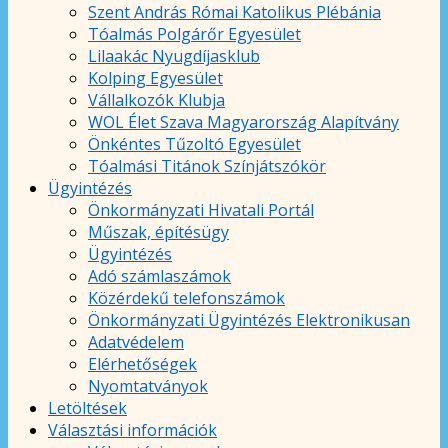
Szent András Római Katolikus Plébánia
Tóalmás Polgárőr Egyesület
Lilaakác Nyugdíjasklub
Kolping Egyesület
Vállalkozók Klubja
WOL Élet Szava Magyarország Alapítvány
Önkéntes Tűzoltó Egyesület
Tóalmási Titánok Színjátszókör
Ügyintézés
Önkormányzati Hivatali Portál
Műszak, építésügy
Ügyintézés
Adó számlaszámok
Közérdekű telefonszámok
Önkormányzati Ügyintézés Elektronikusan
Adatvédelem
Elérhetőségek
Nyomtatványok
Letöltések
Választási információk