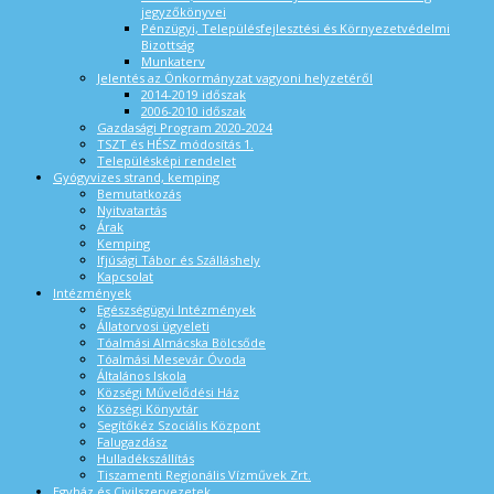
jegyzőkönyvei
Pénzügyi, Településfejlesztési és Környezetvédelmi
Bizottság
Munkaterv
Jelentés az Önkormányzat vagyoni helyzetéről
2014-2019 időszak
2006-2010 időszak
Gazdasági Program 2020-2024
TSZT és HÉSZ módosítás 1.
Településképi rendelet
Gyógyvizes strand, kemping
Bemutatkozás
Nyitvatartás
Árak
Kemping
Ifjúsági Tábor és Szálláshely
Kapcsolat
Intézmények
Egészségügyi Intézmények
Állatorvosi ügyeleti
Tóalmási Almácska Bölcsőde
Tóalmási Mesevár Óvoda
Általános Iskola
Községi Művelődési Ház
Községi Könyvtár
Segítőkéz Szociális Központ
Falugazdász
Hulladékszállítás
Tiszamenti Regionális Vízművek Zrt.
Egyház és Civilszervezetek