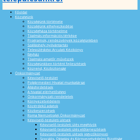
Főoldal
Községünk
Községünk története
Községünk elhelyezkedése
Községháza történelme
Tóalmás információs térképe
Programok, rendezvények községünkben
Szálláshely nyilvántartás
Településképi Arculati Kézikönyv
Egyház
Tóalmási amatőr művészek
Községünkben történt fejlesztések
Közrend, Közbiztonság
Önkormányzat
Képviselő-testület
Polgármesteri Hivatal munkatársai
Álláshirdetések
A hivatal elérhetőségei
Önkormányzati rendeletek
Környezetvédelem
Közérdekű adatok
Közbeszerzések
Roma Nemzetiségi Önkormányzat
Képviselő-testületi ülések
Képviselő-testületi ülés meghívók
Képviselő-testületi ülés előterjesztések
Képviselő-testületi ülések jegyzőkönyvei
Szociális, Oktatási és Környezetvédelmi Bizottság