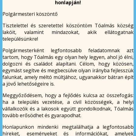
honlapján!
Polgármesteri köszöntő
Tisztelettel és szeretettel köszöntöm Tóalmás község
lakóit, valamint mindazokat, akik ellátogatnak
településünkre!
Polgármesterként legfontosabb feladatomnak azt
tartom, hogy Tóalmás egy olyan hely legyen, ahol jó élni,
dolgozni és családot alapítani. Célom, hogy közösen,
egymást segítve és megbecsülve olyan irányba fejlesszük
falunkat, amely méltó múltjához, ugyanakkor bátran épít
a jövő lehetőségeire is.
Meggyőződésem, hogy a fejlődés kulcsa az összefogás:
ha a település vezetése, a civil közösségek, a helyi
vállalkozók és a lakosok együtt gondolkodnak, Tóalmás
tovább erősödhet és gyarapodhat.
Honlapunkon mindenki megtalálhatja a legfontosabb
híreket, eseményeket és információkat, amelyek