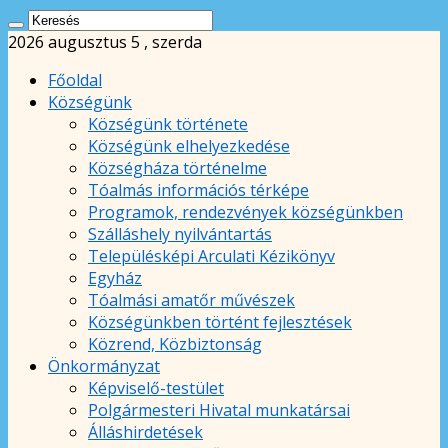
2026 augusztus 5 , szerda
Főoldal
Községünk
Községünk története
Községünk elhelyezkedése
Községháza történelme
Tóalmás információs térképe
Programok, rendezvények községünkben
Szálláshely nyilvántartás
Településképi Arculati Kézikönyv
Egyház
Tóalmási amatőr művészek
Községünkben történt fejlesztések
Közrend, Közbiztonság
Önkormányzat
Képviselő-testület
Polgármesteri Hivatal munkatársai
Álláshirdetések