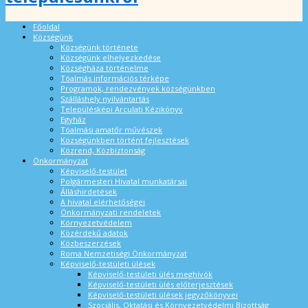
Főoldal
Községünk
Községünk története
Községünk elhelyezkedése
Községháza történelme
Tóalmás információs térképe
Programok, rendezvények községünkben
Szálláshely nyilvántartás
Településképi Arculati Kézikönyv
Egyház
Tóalmási amatőr művészek
Községünkben történt fejlesztések
Közrend, Közbiztonság
Önkormányzat
Képviselő-testület
Polgármesteri Hivatal munkatársai
Álláshirdetések
A hivatal elérhetőségei
Önkormányzati rendeletek
Környezetvédelem
Közérdekű adatok
Közbeszerzések
Roma Nemzetiségi Önkormányzat
Képviselő-testületi ülések
Képviselő-testületi ülés meghívók
Képviselő-testületi ülés előterjesztések
Képviselő-testületi ülések jegyzőkönyvei
Szociális, Oktatási és Környezetvédelmi Bizottság