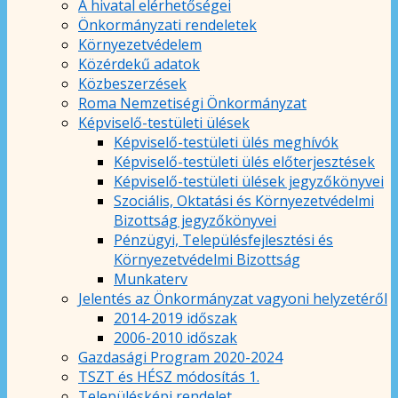
A hivatal elérhetőségei
Önkormányzati rendeletek
Környezetvédelem
Közérdekű adatok
Közbeszerzések
Roma Nemzetiségi Önkormányzat
Képviselő-testületi ülések
Képviselő-testületi ülés meghívók
Képviselő-testületi ülés előterjesztések
Képviselő-testületi ülések jegyzőkönyvei
Szociális, Oktatási és Környezetvédelmi
Bizottság jegyzőkönyvei
Pénzügyi, Településfejlesztési és
Környezetvédelmi Bizottság
Munkaterv
Jelentés az Önkormányzat vagyoni helyzetéről
2014-2019 időszak
2006-2010 időszak
Gazdasági Program 2020-2024
TSZT és HÉSZ módosítás 1.
Településképi rendelet