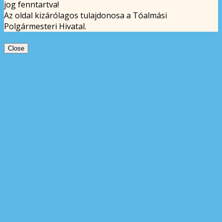
jog fenntartva!
Az oldal kizárólagos tulajdonosa a Tóalmási
Polgármesteri Hivatal.
Close