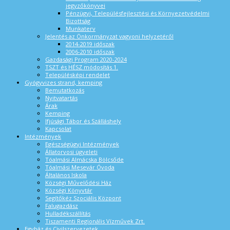
jegyzőkönyvei
Pénzügyi, Településfejlesztési és Környezetvédelmi
Bizottság
Munkaterv
Jelentés az Önkormányzat vagyoni helyzetéről
2014-2019 időszak
2006-2010 időszak
Gazdasági Program 2020-2024
TSZT és HÉSZ módosítás 1.
Településképi rendelet
Gyógyvizes strand, kemping
Bemutatkozás
Nyitvatartás
Árak
Kemping
Ifjúsági Tábor és Szálláshely
Kapcsolat
Intézmények
Egészségügyi Intézmények
Állatorvosi ügyeleti
Tóalmási Almácska Bölcsőde
Tóalmási Mesevár Óvoda
Általános Iskola
Községi Művelődési Ház
Községi Könyvtár
Segítőkéz Szociális Központ
Falugazdász
Hulladékszállítás
Tiszamenti Regionális Vízművek Zrt.
Egyház és Civilszervezetek