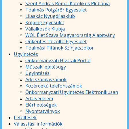
Szent András Római Katolikus Plébánia
Tóalmás Polgárőr Egyesület
Lilaakác Nyugdíjasklub
Kolping Egyesület
Vállalkozók Klubja
WOL Élet Szava Magyarország Alapítvány
Önkéntes Tűzoltó Egyesület
Tóalmási Titánok Színjátszókör
Ügyintézés
Önkormányzati Hivatali Portál
Műszak, építésügy
Ügyintézés
Adó számlaszámok
Közérdekű telefonszámok
Önkormányzati Ügyintézés Elektronikusan
Adatvédelem
Elérhetőségek
Nyomtatványok
Letöltések
Választási információk