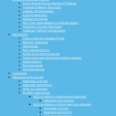
Szent András Római Katolikus Plébánia
Tóalmás Polgárőr Egyesület
Lilaakác Nyugdíjasklub
Kolping Egyesület
Vállalkozók Klubja
WOL Élet Szava Magyarország Alapítvány
Önkéntes Tűzoltó Egyesület
Tóalmási Titánok Színjátszókör
Ügyintézés
Önkormányzati Hivatali Portál
Műszak, építésügy
Ügyintézés
Adó számlaszámok
Közérdekű telefonszámok
Önkormányzati Ügyintézés Elektronikusan
Adatvédelem
Elérhetőségek
Nyomtatványok
Letöltések
Választási információk
Választási szervek
Választási ügyintézés
2026. évi választás
Korábbi választások
2025-ös időközi polgármesterválasztás
Választási információk
2024-es általános önkormányzati választás
Választási szervek
Választás ügyintézés
Választópolgároknak