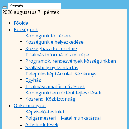
2026 augusztus 7 , péntek
Főoldal
Községünk
Községünk története
Községünk elhelyezkedése
Községháza történelme
Tóalmás információs térképe
Programok, rendezvények községünkben
Szálláshely nyilvántartás
Településképi Arculati Kézikönyv
Egyház
Tóalmási amatőr művészek
Községünkben történt fejlesztések
Közrend, Közbiztonság
Önkormányzat
Képviselő-testület
Polgármesteri Hivatal munkatársai
Álláshirdetések