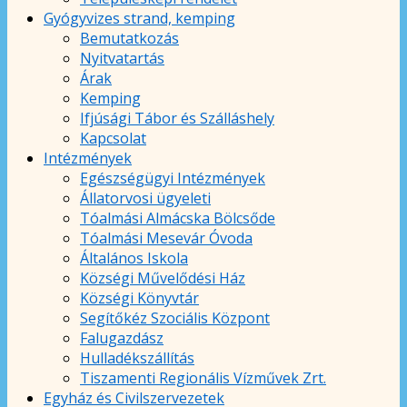
Gyógyvizes strand, kemping
Bemutatkozás
Nyitvatartás
Árak
Kemping
Ifjúsági Tábor és Szálláshely
Kapcsolat
Intézmények
Egészségügyi Intézmények
Állatorvosi ügyeleti
Tóalmási Almácska Bölcsőde
Tóalmási Mesevár Óvoda
Általános Iskola
Községi Művelődési Ház
Községi Könyvtár
Segítőkéz Szociális Központ
Falugazdász
Hulladékszállítás
Tiszamenti Regionális Vízművek Zrt.
Egyház és Civilszervezetek