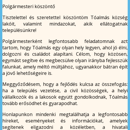
Polgármesteri köszöntő
Tisztelettel és szeretettel köszöntöm Tóalmás község
lakóit, valamint mindazokat, akik ellátogatnak
településünkre!
Polgármesterként legfontosabb feladatomnak azt
tartom, hogy Tóalmás egy olyan hely legyen, ahol jó élni,
dolgozni és családot alapítani. Célom, hogy közösen,
egymást segítve és megbecsülve olyan irányba fejlesszük
falunkat, amely méltó múltjához, ugyanakkor bátran épít
a jövő lehetőségeire is.
Meggyőződésem, hogy a fejlődés kulcsa az összefogás:
ha a település vezetése, a civil közösségek, a helyi
vállalkozók és a lakosok együtt gondolkodnak, Tóalmás
tovább erősödhet és gyarapodhat.
Honlapunkon mindenki megtalálhatja a legfontosabb
híreket, eseményeket és információkat, amelyek
segítenek eligazodni a közéletben, a hivatali