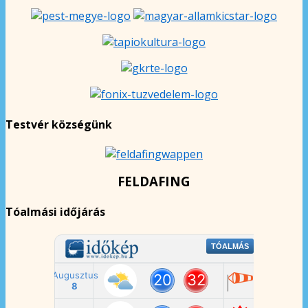
Testvér községünk
FELDAFING
Tóalmási időjárás