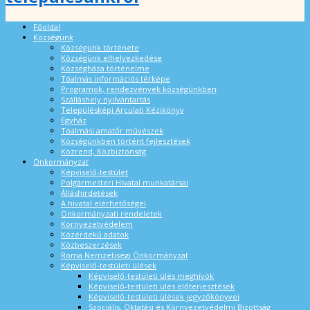
Főoldal
Községünk
Községünk története
Községünk elhelyezkedése
Községháza történelme
Tóalmás információs térképe
Programok, rendezvények községünkben
Szálláshely nyilvántartás
Településképi Arculati Kézikönyv
Egyház
Tóalmási amatőr művészek
Községünkben történt fejlesztések
Közrend, Közbiztonság
Önkormányzat
Képviselő-testület
Polgármesteri Hivatal munkatársai
Álláshirdetések
A hivatal elérhetőségei
Önkormányzati rendeletek
Környezetvédelem
Közérdekű adatok
Közbeszerzések
Roma Nemzetiségi Önkormányzat
Képviselő-testületi ülések
Képviselő-testületi ülés meghívók
Képviselő-testületi ülés előterjesztések
Képviselő-testületi ülések jegyzőkönyvei
Szociális, Oktatási és Környezetvédelmi Bizottság