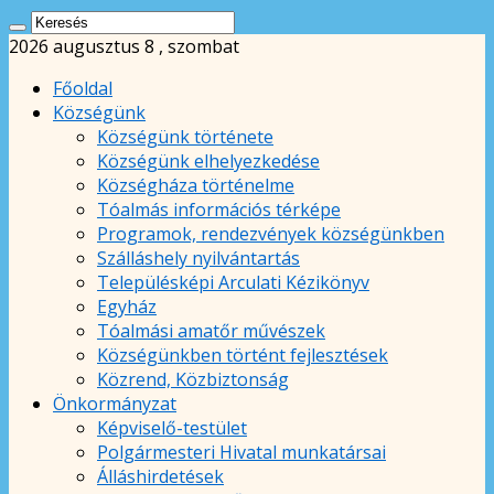
2026 augusztus 8 , szombat
Főoldal
Községünk
Községünk története
Községünk elhelyezkedése
Községháza történelme
Tóalmás információs térképe
Programok, rendezvények községünkben
Szálláshely nyilvántartás
Településképi Arculati Kézikönyv
Egyház
Tóalmási amatőr művészek
Községünkben történt fejlesztések
Közrend, Közbiztonság
Önkormányzat
Képviselő-testület
Polgármesteri Hivatal munkatársai
Álláshirdetések