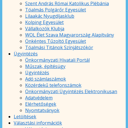
Szent András Római Katolikus Plébánia
Tóalmás Polgárőr Egyesület
Lilaakác Nyugdíjasklub
Kolping Egyesület
Vállalkozók Klubja
WOL Élet Szava Magyarország Alapítvány
Önkéntes Tűzoltó Egyesület
Tóalmási Titánok Színjátszókör
Ügyintézés
Önkormányzati Hivatali Portál
Műszak, építésügy
Ügyintézés
Adó számlaszámok
Közérdekű telefonszámok
Önkormányzati Ügyintézés Elektronikusan
Adatvédelem
Elérhetőségek
Nyomtatványok
Letöltések
Választási információk