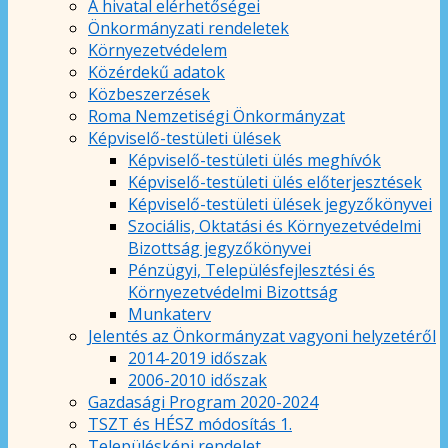
A hivatal elérhetőségei
Önkormányzati rendeletek
Környezetvédelem
Közérdekű adatok
Közbeszerzések
Roma Nemzetiségi Önkormányzat
Képviselő-testületi ülések
Képviselő-testületi ülés meghívók
Képviselő-testületi ülés előterjesztések
Képviselő-testületi ülések jegyzőkönyvei
Szociális, Oktatási és Környezetvédelmi
Bizottság jegyzőkönyvei
Pénzügyi, Településfejlesztési és
Környezetvédelmi Bizottság
Munkaterv
Jelentés az Önkormányzat vagyoni helyzetéről
2014-2019 időszak
2006-2010 időszak
Gazdasági Program 2020-2024
TSZT és HÉSZ módosítás 1.
Településképi rendelet