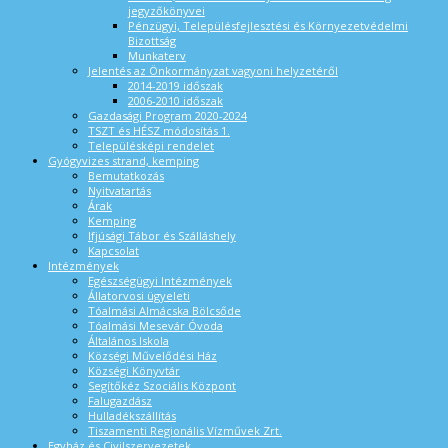
jegyzőkönyvei
Pénzügyi, Településfejlesztési és Környezetvédelmi
Bizottság
Munkaterv
Jelentés az Önkormányzat vagyoni helyzetéről
2014-2019 időszak
2006-2010 időszak
Gazdasági Program 2020-2024
TSZT és HÉSZ módosítás 1.
Településképi rendelet
Gyógyvizes strand, kemping
Bemutatkozás
Nyitvatartás
Árak
Kemping
Ifjúsági Tábor és Szálláshely
Kapcsolat
Intézmények
Egészségügyi Intézmények
Állatorvosi ügyeleti
Tóalmási Almácska Bölcsőde
Tóalmási Mesevár Óvoda
Általános Iskola
Községi Művelődési Ház
Községi Könyvtár
Segítőkéz Szociális Központ
Falugazdász
Hulladékszállítás
Tiszamenti Regionális Vízművek Zrt.
Egyház és Civilszervezetek