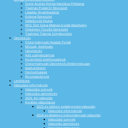
Szent András Római Katolikus Plébánia
Tóalmás Polgárőr Egyesület
Lilaakác Nyugdíjasklub
Kolping Egyesület
Vállalkozók Klubja
WOL Élet Szava Magyarország Alapítvány
Önkéntes Tűzoltó Egyesület
Tóalmási Titánok Színjátszókör
Ügyintézés
Önkormányzati Hivatali Portál
Műszak, építésügy
Ügyintézés
Adó számlaszámok
Közérdekű telefonszámok
Önkormányzati Ügyintézés Elektronikusan
Adatvédelem
Elérhetőségek
Nyomtatványok
Letöltések
Választási információk
Választási szervek
Választási ügyintézés
2026. évi választás
Korábbi választások
2025-ös időközi polgármesterválasztás
Választási információk
2024-es általános önkormányzati választás
Választási szervek
Választás ügyintézés
Választópolgároknak