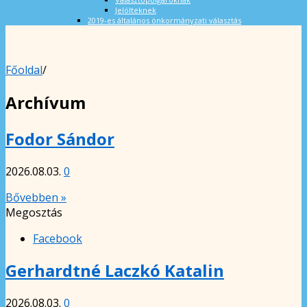
Jelölteknek
2019-es általános önkormányzati választás
Főoldal
/
Archívum
Fodor Sándor
2026.08.03.
0
Bővebben »
Megosztás
Facebook
Gerhardtné Laczkó Katalin
2026.08.03.
0