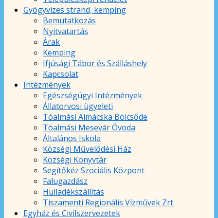
Gyógyvizes strand, kemping
Bemutatkozás
Nyitvatartás
Árak
Kemping
Ifjúsági Tábor és Szálláshely
Kapcsolat
Intézmények
Egészségügyi Intézmények
Állatorvosi ügyeleti
Tóalmási Almácska Bölcsőde
Tóalmási Mesevár Óvoda
Általános Iskola
Községi Művelődési Ház
Községi Könyvtár
Segítőkéz Szociális Központ
Falugazdász
Hulladékszállítás
Tiszamenti Regionális Vízművek Zrt.
Egyház és Civilszervezetek