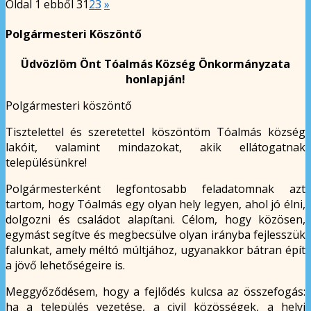
Oldal 1 ebből 3
1
2
3
»
Polgármesteri Köszöntő
Üdvözlöm Önt Tóalmás Község Önkormányzata
honlapján!
Polgármesteri köszöntő
Tisztelettel és szeretettel köszöntöm Tóalmás község
lakóit, valamint mindazokat, akik ellátogatnak
településünkre!
Polgármesterként legfontosabb feladatomnak azt
tartom, hogy Tóalmás egy olyan hely legyen, ahol jó élni,
dolgozni és családot alapítani. Célom, hogy közösen,
egymást segítve és megbecsülve olyan irányba fejlesszük
falunkat, amely méltó múltjához, ugyanakkor bátran épít
a jövő lehetőségeire is.
Meggyőződésem, hogy a fejlődés kulcsa az összefogás:
ha a település vezetése, a civil közösségek, a helyi