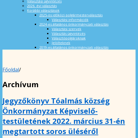
Választási ügyintézés
2026. évi választás
Korábbi választások
2025-ös időközi polgármesterválasztás
Választási információk
2024-es általános önkormányzati választás
Választási szervek
Választás ügyintézés
Választópolgároknak
Jelölteknek
2019-es általános önkormányzati választás
Főoldal
/
Archívum
Jegyzőkönyv Tóalmás község
Önkormányzat Képviselő-
testületének 2022. március 31-én
megtartott soros üléséről