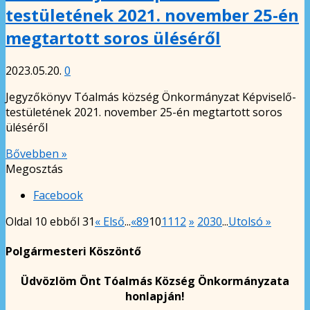
testületének 2021. november 25-én
megtartott soros üléséről
2023.05.20.
0
Jegyzőkönyv Tóalmás község Önkormányzat Képviselő-
testületének 2021. november 25-én megtartott soros
üléséről
Bővebben »
Megosztás
Facebook
Oldal 10 ebből 31
« Első
...
«
8
9
10
11
12
»
20
30
...
Utolsó »
Polgármesteri Köszöntő
Üdvözlöm Önt Tóalmás Község Önkormányzata
honlapján!