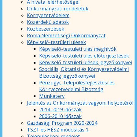
A hivatal elérhetőségei
Önkormányzati rendeletek
Környezetvédelem
Közérdekű adatok
Közbeszerzések
Roma Nemzetiségi Önkormányzat
Képviselő-testületi ülések
Képviselő-testületi ülés meghívók
Képviselő-testületi ülés előterjesztések
Képviselő-testületi ülések jegyzőkönyvei
Szociális, Oktatási és Környezetvédelmi
Bizottság jegyzőkönyvei
Pénzügyi, Településfejlesztési és
Környezetvédelmi Bizottság
Munkaterv
Jelentés az Önkormányzat vagyoni helyzetéről
2014-2019 időszak
2006-2010 időszak
Gazdasági Program 2020-2024
TSZT és HÉSZ módosítás 1.
Településképi rendelet