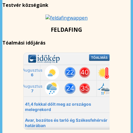
Testvér községünk
FELDAFING
Tóalmási időjárás