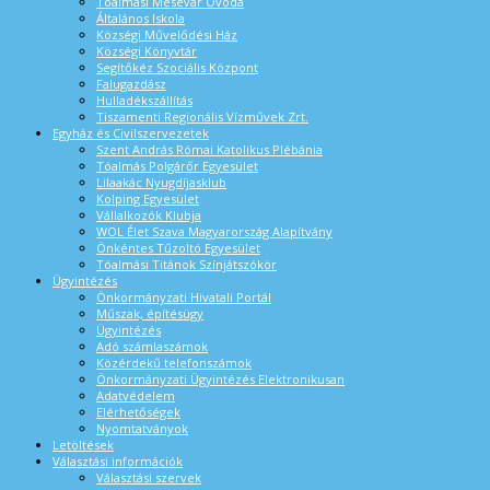
Tóalmási Mesevár Óvoda
Általános Iskola
Községi Művelődési Ház
Községi Könyvtár
Segítőkéz Szociális Központ
Falugazdász
Hulladékszállítás
Tiszamenti Regionális Vízművek Zrt.
Egyház és Civilszervezetek
Szent András Római Katolikus Plébánia
Tóalmás Polgárőr Egyesület
Lilaakác Nyugdíjasklub
Kolping Egyesület
Vállalkozók Klubja
WOL Élet Szava Magyarország Alapítvány
Önkéntes Tűzoltó Egyesület
Tóalmási Titánok Színjátszókör
Ügyintézés
Önkormányzati Hivatali Portál
Műszak, építésügy
Ügyintézés
Adó számlaszámok
Közérdekű telefonszámok
Önkormányzati Ügyintézés Elektronikusan
Adatvédelem
Elérhetőségek
Nyomtatványok
Letöltések
Választási információk
Választási szervek