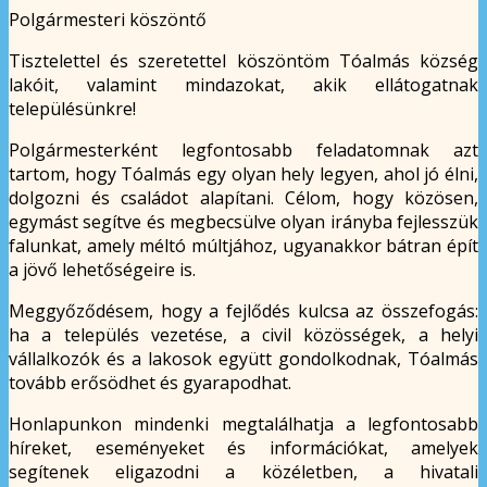
Polgármesteri köszöntő
Tisztelettel és szeretettel köszöntöm Tóalmás község
lakóit, valamint mindazokat, akik ellátogatnak
településünkre!
Polgármesterként legfontosabb feladatomnak azt
tartom, hogy Tóalmás egy olyan hely legyen, ahol jó élni,
dolgozni és családot alapítani. Célom, hogy közösen,
egymást segítve és megbecsülve olyan irányba fejlesszük
falunkat, amely méltó múltjához, ugyanakkor bátran épít
a jövő lehetőségeire is.
Meggyőződésem, hogy a fejlődés kulcsa az összefogás:
ha a település vezetése, a civil közösségek, a helyi
vállalkozók és a lakosok együtt gondolkodnak, Tóalmás
tovább erősödhet és gyarapodhat.
Honlapunkon mindenki megtalálhatja a legfontosabb
híreket, eseményeket és információkat, amelyek
segítenek eligazodni a közéletben, a hivatali