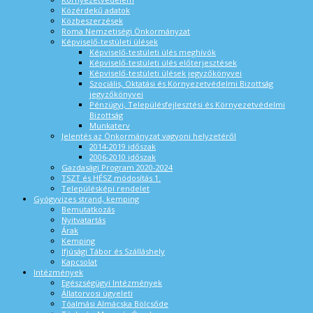
Közérdekű adatok
Közbeszerzések
Roma Nemzetiségi Önkormányzat
Képviselő-testületi ülések
Képviselő-testületi ülés meghívók
Képviselő-testületi ülés előterjesztések
Képviselő-testületi ülések jegyzőkönyvei
Szociális, Oktatási és Környezetvédelmi Bizottság
jegyzőkönyvei
Pénzügyi, Településfejlesztési és Környezetvédelmi
Bizottság
Munkaterv
Jelentés az Önkormányzat vagyoni helyzetéről
2014-2019 időszak
2006-2010 időszak
Gazdasági Program 2020-2024
TSZT és HÉSZ módosítás 1.
Településképi rendelet
Gyógyvizes strand, kemping
Bemutatkozás
Nyitvatartás
Árak
Kemping
Ifjúsági Tábor és Szálláshely
Kapcsolat
Intézmények
Egészségügyi Intézmények
Állatorvosi ügyeleti
Tóalmási Almácska Bölcsőde