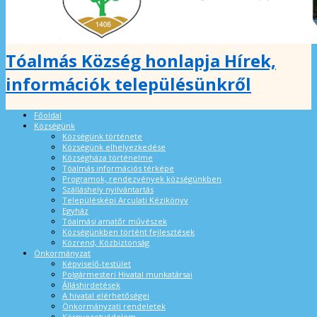
Tóalmás Község honlapja Hírek,
információk településünkről
Főoldal
Községünk
Községünk története
Községünk elhelyezkedése
Községháza történelme
Tóalmás információs térképe
Programok, rendezvények községünkben
Szálláshely nyilvántartás
Településképi Arculati Kézikönyv
Egyház
Tóalmási amatőr művészek
Községünkben történt fejlesztések
Közrend, Közbiztonság
Önkormányzat
Képviselő-testület
Polgármesteri Hivatal munkatársai
Álláshirdetések
A hivatal elérhetőségei
Önkormányzati rendeletek
Környezetvédelem