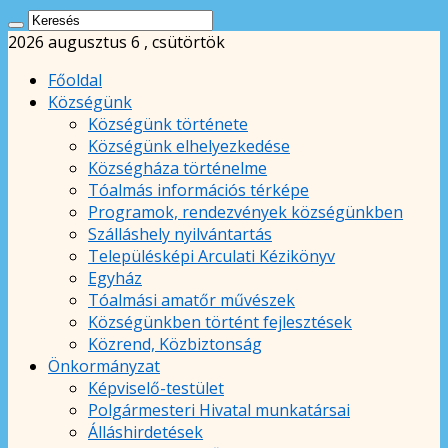
2026 augusztus 6 , csütörtök
Főoldal
Községünk
Községünk története
Községünk elhelyezkedése
Községháza történelme
Tóalmás információs térképe
Programok, rendezvények községünkben
Szálláshely nyilvántartás
Településképi Arculati Kézikönyv
Egyház
Tóalmási amatőr művészek
Községünkben történt fejlesztések
Közrend, Közbiztonság
Önkormányzat
Képviselő-testület
Polgármesteri Hivatal munkatársai
Álláshirdetések