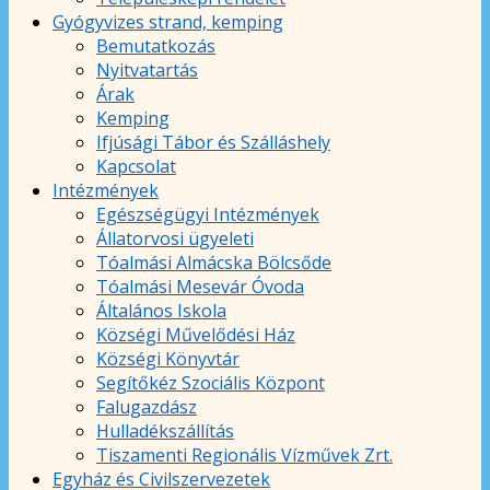
Gyógyvizes strand, kemping
Bemutatkozás
Nyitvatartás
Árak
Kemping
Ifjúsági Tábor és Szálláshely
Kapcsolat
Intézmények
Egészségügyi Intézmények
Állatorvosi ügyeleti
Tóalmási Almácska Bölcsőde
Tóalmási Mesevár Óvoda
Általános Iskola
Községi Művelődési Ház
Községi Könyvtár
Segítőkéz Szociális Központ
Falugazdász
Hulladékszállítás
Tiszamenti Regionális Vízművek Zrt.
Egyház és Civilszervezetek