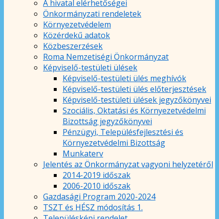
A hivatal elérhetőségei
Önkormányzati rendeletek
Környezetvédelem
Közérdekű adatok
Közbeszerzések
Roma Nemzetiségi Önkormányzat
Képviselő-testületi ülések
Képviselő-testületi ülés meghívók
Képviselő-testületi ülés előterjesztések
Képviselő-testületi ülések jegyzőkönyvei
Szociális, Oktatási és Környezetvédelmi
Bizottság jegyzőkönyvei
Pénzügyi, Településfejlesztési és
Környezetvédelmi Bizottság
Munkaterv
Jelentés az Önkormányzat vagyoni helyzetéről
2014-2019 időszak
2006-2010 időszak
Gazdasági Program 2020-2024
TSZT és HÉSZ módosítás 1.
Településképi rendelet