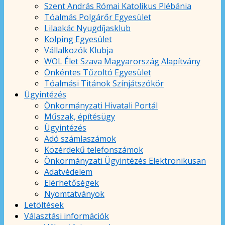
Szent András Római Katolikus Plébánia
Tóalmás Polgárőr Egyesület
Lilaakác Nyugdíjasklub
Kolping Egyesület
Vállalkozók Klubja
WOL Élet Szava Magyarország Alapítvány
Önkéntes Tűzoltó Egyesület
Tóalmási Titánok Színjátszókör
Ügyintézés
Önkormányzati Hivatali Portál
Műszak, építésügy
Ügyintézés
Adó számlaszámok
Közérdekű telefonszámok
Önkormányzati Ügyintézés Elektronikusan
Adatvédelem
Elérhetőségek
Nyomtatványok
Letöltések
Választási információk