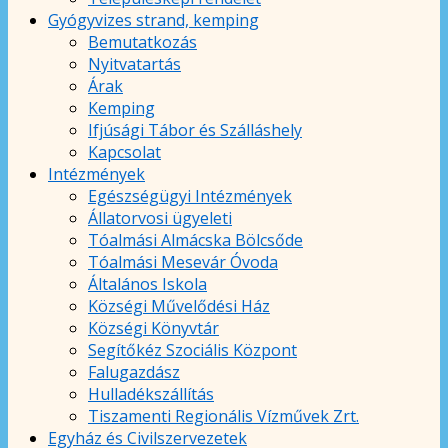
Gyógyvizes strand, kemping
Bemutatkozás
Nyitvatartás
Árak
Kemping
Ifjúsági Tábor és Szálláshely
Kapcsolat
Intézmények
Egészségügyi Intézmények
Állatorvosi ügyeleti
Tóalmási Almácska Bölcsőde
Tóalmási Mesevár Óvoda
Általános Iskola
Községi Művelődési Ház
Községi Könyvtár
Segítőkéz Szociális Központ
Falugazdász
Hulladékszállítás
Tiszamenti Regionális Vízművek Zrt.
Egyház és Civilszervezetek