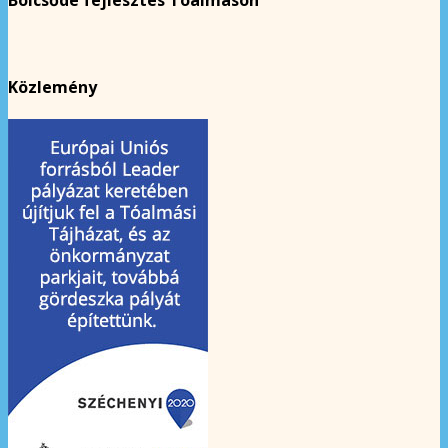
Bölcsőde fejlesztés Tóalmáson
Közlemény