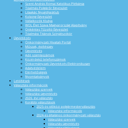
Szent András Római Katolikus Plébánia
Tóalmás Polgárőr Egyesület
Lilaakác Nyugdíjasklub
Kolping Egyesület
Vállalkozók Klubja
WOL Élet Szava Magyarország Alapítvány
Önkéntes Tűzoltó Egyesület
Tóalmási Titánok Színjátszókör
Ügyintézés
Önkormányzati Hivatali Portál
Műszak, építésügy
Ügyintézés
Adó számlaszámok
Közérdekű telefonszámok
Önkormányzati Ügyintézés Elektronikusan
Adatvédelem
Elérhetőségek
Nyomtatványok
Letöltések
Választási információk
Választási szervek
Választási ügyintézés
2026. évi választás
Korábbi választások
2025-ös időközi polgármesterválasztás
Választási információk
2024-es általános önkormányzati választás
Választási szervek
Választás ügyintézés
Választópolgároknak