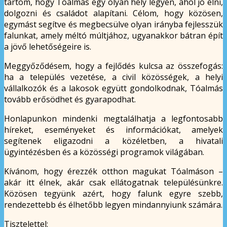
tartom, hogy Tóalmás egy olyan hely legyen, ahol jó élni,
dolgozni és családot alapítani. Célom, hogy közösen,
egymást segítve és megbecsülve olyan irányba fejlesszük
falunkat, amely méltó múltjához, ugyanakkor bátran épít
a jövő lehetőségeire is.
Meggyőződésem, hogy a fejlődés kulcsa az összefogás:
ha a település vezetése, a civil közösségek, a helyi
vállalkozók és a lakosok együtt gondolkodnak, Tóalmás
tovább erősödhet és gyarapodhat.
Honlapunkon mindenki megtalálhatja a legfontosabb
híreket, eseményeket és információkat, amelyek
segítenek eligazodni a közéletben, a hivatali
ügyintézésben és a közösségi programok világában.
Kívánom, hogy érezzék otthon magukat Tóalmáson –
akár itt élnek, akár csak ellátogatnak településünkre.
Közösen tegyünk azért, hogy falunk egyre szebb,
rendezettebb és élhetőbb legyen mindannyiunk számára.
Tisztelettel: