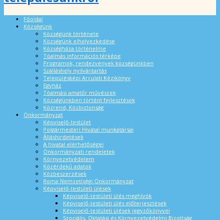
Főoldal
Községünk
Községünk története
Községünk elhelyezkedése
Községháza történelme
Tóalmás információs térképe
Programok, rendezvények községünkben
Szálláshely nyilvántartás
Településképi Arculati Kézikönyv
Egyház
Tóalmási amatőr művészek
Községünkben történt fejlesztések
Közrend, Közbiztonság
Önkormányzat
Képviselő-testület
Polgármesteri Hivatal munkatársai
Álláshirdetések
A hivatal elérhetőségei
Önkormányzati rendeletek
Környezetvédelem
Közérdekű adatok
Közbeszerzések
Roma Nemzetiségi Önkormányzat
Képviselő-testületi ülések
Képviselő-testületi ülés meghívók
Képviselő-testületi ülés előterjesztések
Képviselő-testületi ülések jegyzőkönyvei
Szociális, Oktatási és Környezetvédelmi Bizottság