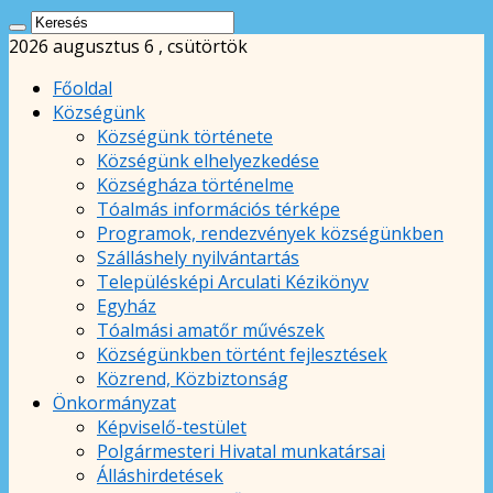
2026 augusztus 6 , csütörtök
Főoldal
Községünk
Községünk története
Községünk elhelyezkedése
Községháza történelme
Tóalmás információs térképe
Programok, rendezvények községünkben
Szálláshely nyilvántartás
Településképi Arculati Kézikönyv
Egyház
Tóalmási amatőr művészek
Községünkben történt fejlesztések
Közrend, Közbiztonság
Önkormányzat
Képviselő-testület
Polgármesteri Hivatal munkatársai
Álláshirdetések