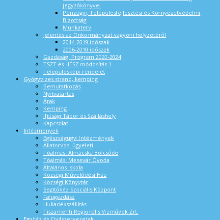
jegyzőkönyvei
Pénzügyi, Településfejlesztési és Környezetvédelmi
Bizottság
Munkaterv
Jelentés az Önkormányzat vagyoni helyzetéről
2014-2019 időszak
2006-2010 időszak
Gazdasági Program 2020-2024
TSZT és HÉSZ módosítás 1.
Településképi rendelet
Gyógyvizes strand, kemping
Bemutatkozás
Nyitvatartás
Árak
Kemping
Ifjúsági Tábor és Szálláshely
Kapcsolat
Intézmények
Egészségügyi Intézmények
Állatorvosi ügyeleti
Tóalmási Almácska Bölcsőde
Tóalmási Mesevár Óvoda
Általános Iskola
Községi Művelődési Ház
Községi Könyvtár
Segítőkéz Szociális Központ
Falugazdász
Hulladékszállítás
Tiszamenti Regionális Vízművek Zrt.
Egyház és Civilszervezetek