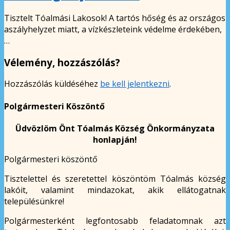
Tisztelt Tóalmási Lakosok! A tartós hőség és az országos
aszályhelyzet miatt, a vízkészleteink védelme érdekében,
…
Vélemény, hozzászólás?
Hozzászólás küldéséhez
be kell jelentkezni
.
Polgármesteri Köszöntő
Üdvözlöm Önt Tóalmás Község Önkormányzata
honlapján!
Polgármesteri köszöntő
Tisztelettel és szeretettel köszöntöm Tóalmás község
lakóit, valamint mindazokat, akik ellátogatnak
településünkre!
Polgármesterként legfontosabb feladatomnak azt