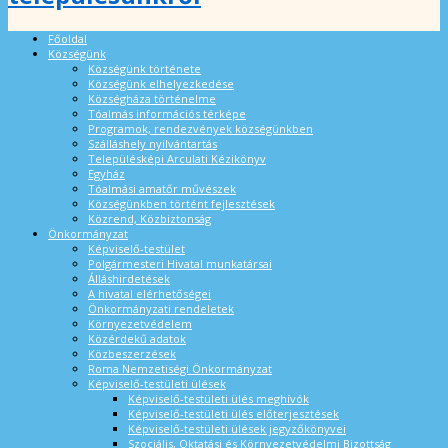
Főoldal
Községünk
Községünk története
Községünk elhelyezkedése
Községháza történelme
Tóalmás információs térképe
Programok, rendezvények községünkben
Szálláshely nyilvántartás
Településképi Arculati Kézikönyv
Egyház
Tóalmási amatőr művészek
Községünkben történt fejlesztések
Közrend, Közbiztonság
Önkormányzat
Képviselő-testület
Polgármesteri Hivatal munkatársai
Álláshirdetések
A hivatal elérhetőségei
Önkormányzati rendeletek
Környezetvédelem
Közérdekű adatok
Közbeszerzések
Roma Nemzetiségi Önkormányzat
Képviselő-testületi ülések
Képviselő-testületi ülés meghívók
Képviselő-testületi ülés előterjesztések
Képviselő-testületi ülések jegyzőkönyvei
Szociális, Oktatási és Környezetvédelmi Bizottság