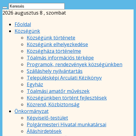
2026 augusztus 8 , szombat
Főoldal
Községünk
Községünk története
Községünk elhelyezkedése
Községháza történelme
Tóalmás információs térképe
Programok, rendezvények községünkben
Szálláshely nyilvántartás
Településképi Arculati Kézikönyv
Egyház
Tóalmási amatőr művészek
Községünkben történt fejlesztések
Közrend, Közbiztonság
Önkormányzat
Képviselő-testület
Polgármesteri Hivatal munkatársai
Álláshirdetések