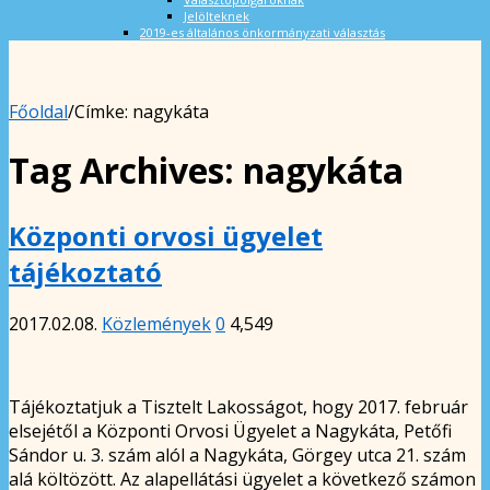
Jelölteknek
2019-es általános önkormányzati választás
Főoldal
/
Címke:
nagykáta
Tag Archives:
nagykáta
Központi orvosi ügyelet
tájékoztató
2017.02.08.
Közlemények
0
4,549
Tájékoztatjuk a Tisztelt Lakosságot, hogy 2017. február
elsejétől a Központi Orvosi Ügyelet a Nagykáta, Petőfi
Sándor u. 3. szám alól a Nagykáta, Görgey utca 21. szám
alá költözött. Az alapellátási ügyelet a következő számon