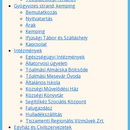
Gyógyvizes strand, kemping
Bemutatkozás
Nyitvatartás
Árak
Kemping
Ifjúsági Tábor és Szálláshely
Kapcsolat
Intézmények
Egészségügyi Intézmények
Állatorvosi ügyeleti
Tóalmási Almácska Bölcsőde
Tóalmási Mesevár Óvoda
Általános Iskola
Községi Művelődési Ház
Községi Könyvtár
Segítőkéz Szociális Központ
Falugazdász
Hulladékszállítás
Tiszamenti Regionális Vízművek Zrt.
Egyház és Civilszervezetek