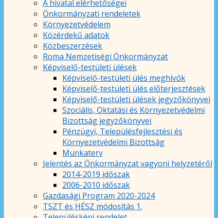
A hivatal elérhetőségei
Önkormányzati rendeletek
Környezetvédelem
Közérdekű adatok
Közbeszerzések
Roma Nemzetiségi Önkormányzat
Képviselő-testületi ülések
Képviselő-testületi ülés meghívók
Képviselő-testületi ülés előterjesztések
Képviselő-testületi ülések jegyzőkönyvei
Szociális, Oktatási és Környezetvédelmi
Bizottság jegyzőkönyvei
Pénzügyi, Településfejlesztési és
Környezetvédelmi Bizottság
Munkaterv
Jelentés az Önkormányzat vagyoni helyzetéről
2014-2019 időszak
2006-2010 időszak
Gazdasági Program 2020-2024
TSZT és HÉSZ módosítás 1.
Településképi rendelet