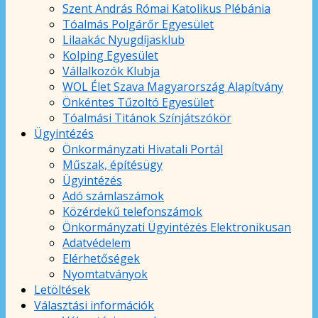
Szent András Római Katolikus Plébánia
Tóalmás Polgárőr Egyesület
Lilaakác Nyugdíjasklub
Kolping Egyesület
Vállalkozók Klubja
WOL Élet Szava Magyarország Alapítvány
Önkéntes Tűzoltó Egyesület
Tóalmási Titánok Színjátszókör
Ügyintézés
Önkormányzati Hivatali Portál
Műszak, építésügy
Ügyintézés
Adó számlaszámok
Közérdekű telefonszámok
Önkormányzati Ügyintézés Elektronikusan
Adatvédelem
Elérhetőségek
Nyomtatványok
Letöltések
Választási információk