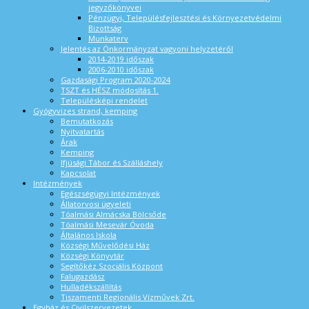
jegyzőkönyvei
Pénzügyi, Településfejlesztési és Környezetvédelmi
Bizottság
Munkaterv
Jelentés az Önkormányzat vagyoni helyzetéről
2014-2019 időszak
2006-2010 időszak
Gazdasági Program 2020-2024
TSZT és HÉSZ módosítás 1.
Településképi rendelet
Gyógyvizes strand, kemping
Bemutatkozás
Nyitvatartás
Árak
Kemping
Ifjúsági Tábor és Szálláshely
Kapcsolat
Intézmények
Egészségügyi Intézmények
Állatorvosi ügyeleti
Tóalmási Almácska Bölcsőde
Tóalmási Mesevár Óvoda
Általános Iskola
Községi Művelődési Ház
Községi Könyvtár
Segítőkéz Szociális Központ
Falugazdász
Hulladékszállítás
Tiszamenti Regionális Vízművek Zrt.
Egyház és Civilszervezetek