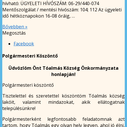
hívható: ÜGYELETI HÍVÓSZÁM: 06-29/440-074
Mentőszolgálat / mentési hívószám: 104; 112 Az ügyeleti
idő hétköznapokon 16-08 óráig, …
Bővebben »
Megosztás
Facebook
Polgármesteri Köszöntő
Üdvözlöm Önt Tóalmás Község Önkormányzata
honlapján!
Polgármesteri köszöntő
Tisztelettel és szeretettel köszöntöm Tóalmás község
lakóit, valamint mindazokat, akik ellátogatnak
településünkre!
Polgármesterként legfontosabb feladatomnak azt
tartom, hogy Tóalmás egy olyan hely legyen, ahol jó élni,