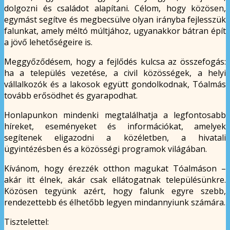
dolgozni és családot alapítani. Célom, hogy közösen,
egymást segítve és megbecsülve olyan irányba fejlesszük
falunkat, amely méltó múltjához, ugyanakkor bátran épít
a jövő lehetőségeire is.
Meggyőződésem, hogy a fejlődés kulcsa az összefogás:
ha a település vezetése, a civil közösségek, a helyi
vállalkozók és a lakosok együtt gondolkodnak, Tóalmás
tovább erősödhet és gyarapodhat.
Honlapunkon mindenki megtalálhatja a legfontosabb
híreket, eseményeket és információkat, amelyek
segítenek eligazodni a közéletben, a hivatali
ügyintézésben és a közösségi programok világában.
Kívánom, hogy érezzék otthon magukat Tóalmáson –
akár itt élnek, akár csak ellátogatnak településünkre.
Közösen tegyünk azért, hogy falunk egyre szebb,
rendezettebb és élhetőbb legyen mindannyiunk számára.
Tisztelettel: