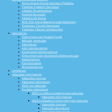
Szent András Római Katolikus Plébánia
Tóalmás Polgárőr Egyesület
Lilaakác Nyugdíjasklub
Kolping Egyesület
Vállalkozók Klubja
WOL Élet Szava Magyarország Alapítvány
Önkéntes Tűzoltó Egyesület
Tóalmási Titánok Színjátszókör
Ügyintézés
Önkormányzati Hivatali Portál
Műszak, építésügy
Ügyintézés
Adó számlaszámok
Közérdekű telefonszámok
Önkormányzati Ügyintézés Elektronikusan
Adatvédelem
Elérhetőségek
Nyomtatványok
Letöltések
Választási információk
Választási szervek
Választási ügyintézés
2026. évi választás
Korábbi választások
2025-ös időközi polgármesterválasztás
Választási információk
2024-es általános önkormányzati választás
Választási szervek
Választás ügyintézés
Választópolgároknak