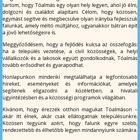
tartom, hogy Tóalmás egy olyan hely legyen, ahol jó élni,
dolgozni és családot alapítani. Célom, hogy közösen,
egymást segítve és megbecsülve olyan irányba fejlesszük
falunkat, amely méltó múltjához, ugyanakkor bátran épít
a jövő lehetőségeire is.
Meggyőződésem, hogy a fejlődés kulcsa az összefogás:
ha a település vezetése, a civil közösségek, a helyi
vállalkozók és a lakosok együtt gondolkodnak, Tóalmás
tovább erősödhet és gyarapodhat.
Honlapunkon mindenki megtalálhatja a legfontosabb
híreket, eseményeket és információkat, amelyek
segítenek eligazodni a közéletben, a hivatali
ügyintézésben és a közösségi programok világában.
Kívánom, hogy érezzék otthon magukat Tóalmáson –
akár itt élnek, akár csak ellátogatnak településünkre.
Közösen tegyünk azért, hogy falunk egyre szebb,
rendezettebb és élhetőbb legyen mindannyiunk számára.