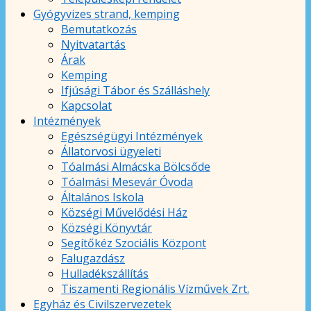
Gyógyvizes strand, kemping
Bemutatkozás
Nyitvatartás
Árak
Kemping
Ifjúsági Tábor és Szálláshely
Kapcsolat
Intézmények
Egészségügyi Intézmények
Állatorvosi ügyeleti
Tóalmási Almácska Bölcsőde
Tóalmási Mesevár Óvoda
Általános Iskola
Községi Művelődési Ház
Községi Könyvtár
Segítőkéz Szociális Központ
Falugazdász
Hulladékszállítás
Tiszamenti Regionális Vízművek Zrt.
Egyház és Civilszervezetek