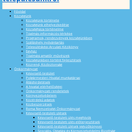
Főoldal
Községünk
Községünk története
Községünk elhelyezkedése
Községháza történelme
Tóalmás információs térképe
Programok, rendezvények községünkben
Szálláshely nyilvántartás
Településképi Arculati Kézikönyv
Egyház
Tóalmási amatőr művészek
Községünkben történt fejlesztések
Közrend, Közbiztonság
Önkormányzat
Képviselő-testület
Polgármesteri Hivatal munkatársai
Álláshirdetések
A hivatal elérhetőségei
Önkormányzati rendeletek
Környezetvédelem
Közérdekű adatok
Közbeszerzések
Roma Nemzetiségi Önkormányzat
Képviselő-testületi ülések
Képviselő-testületi ülés meghívók
Képviselő-testületi ülés előterjesztések
Képviselő-testületi ülések jegyzőkönyvei
Szociális, Oktatási és Környezetvédelmi Bizottság