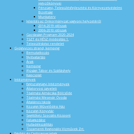
jegyzőkönyvei
Pénzügyi, Településfejlesztési és Környezetvédelmi
Bizottság
Munkaterv
Jelentés az Önkormányzat vagyoni helyzetéről
2014-2019 időszak
2006-2010 időszak
Gazdasági Program 2020-2024
TSZT és HÉSZ módosítás 1.
Településképi rendelet
Gyógyvizes strand, kemping
Bemutatkozás
Nyitvatartás
Árak
Kemping
Ifjúsági Tábor és Szálláshely
Kapcsolat
Intézmények
Egészségügyi Intézmények
Állatorvosi ügyeleti
Tóalmási Almácska Bölcsőde
Tóalmási Mesevár Óvoda
Általános Iskola
Községi Művelődési Ház
Községi Könyvtár
Segítőkéz Szociális Központ
Falugazdász
Hulladékszállítás
Tiszamenti Regionális Vízművek Zrt.
Egyház és Civilszervezetek