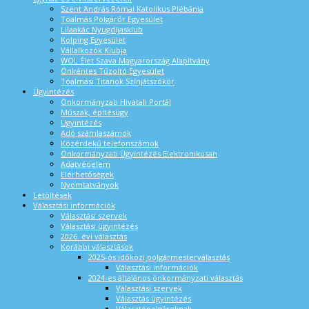
Szent András Római Katolikus Plébánia
Tóalmás Polgárőr Egyesület
Lilaakác Nyugdíjasklub
Kolping Egyesület
Vállalkozók Klubja
WOL Élet Szava Magyarország Alapítvány
Önkéntes Tűzoltó Egyesület
Tóalmási Titánok Színjátszókör
Ügyintézés
Önkormányzati Hivatali Portál
Műszak, építésügy
Ügyintézés
Adó számlaszámok
Közérdekű telefonszámok
Önkormányzati Ügyintézés Elektronikusan
Adatvédelem
Elérhetőségek
Nyomtatványok
Letöltések
Választási információk
Választási szervek
Választási ügyintézés
2026. évi választás
Korábbi választások
2025-ös időközi polgármesterválasztás
Választási információk
2024-es általános önkormányzati választás
Választási szervek
Választás ügyintézés
Választópolgároknak