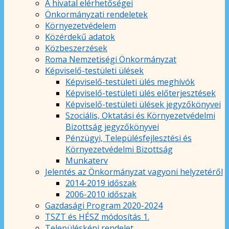
A hivatal elérhetőségei
Önkormányzati rendeletek
Környezetvédelem
Közérdekű adatok
Közbeszerzések
Roma Nemzetiségi Önkormányzat
Képviselő-testületi ülések
Képviselő-testületi ülés meghívók
Képviselő-testületi ülés előterjesztések
Képviselő-testületi ülések jegyzőkönyvei
Szociális, Oktatási és Környezetvédelmi
Bizottság jegyzőkönyvei
Pénzügyi, Településfejlesztési és
Környezetvédelmi Bizottság
Munkaterv
Jelentés az Önkormányzat vagyoni helyzetéről
2014-2019 időszak
2006-2010 időszak
Gazdasági Program 2020-2024
TSZT és HÉSZ módosítás 1.
Településképi rendelet