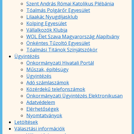
Szent András Római Katolikus Plébánia
Tóalmás Polgárőr Egyesület
Lilaakác Nyugdíjasklub
Kolping Egyesület
Vállalkozók Klubja
WOL Élet Szava Magyarország Alapítvány
Önkéntes Tűzoltó Egyesület
Tóalmási Titánok Színjátszókör
Ügyintézés
Önkormányzati Hivatali Portál
Műszak, építésügy
Ügyintézés
Adó számlaszámok
Közérdekű telefonszámok
Önkormányzati Ügyintézés Elektronikusan
Adatvédelem
Elérhetőségek
Nyomtatványok
Letöltések
Választási információk