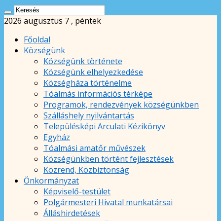
2026 augusztus 7 , péntek
Főoldal
Községünk
Községünk története
Községünk elhelyezkedése
Községháza történelme
Tóalmás információs térképe
Programok, rendezvények községünkben
Szálláshely nyilvántartás
Településképi Arculati Kézikönyv
Egyház
Tóalmási amatőr művészek
Községünkben történt fejlesztések
Közrend, Közbiztonság
Önkormányzat
Képviselő-testület
Polgármesteri Hivatal munkatársai
Álláshirdetések