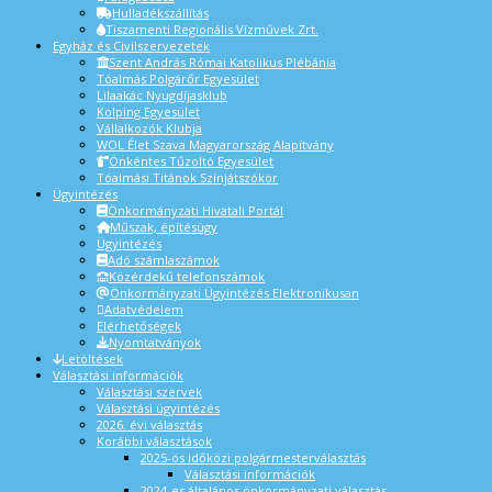
Hulladékszállítás
Tiszamenti Regionális Vízművek Zrt.
Egyház és Civilszervezetek
Szent András Római Katolikus Plébánia
Tóalmás Polgárőr Egyesület
Lilaakác Nyugdíjasklub
Kolping Egyesület
Vállalkozók Klubja
WOL Élet Szava Magyarország Alapítvány
Önkéntes Tűzoltó Egyesület
Tóalmási Titánok Színjátszókör
Ügyintézés
Önkormányzati Hivatali Portál
Műszak, építésügy
Ügyintézés
Adó számlaszámok
Közérdekű telefonszámok
Önkormányzati Ügyintézés Elektronikusan
Adatvédelem
Elérhetőségek
Nyomtatványok
Letöltések
Választási információk
Választási szervek
Választási ügyintézés
2026. évi választás
Korábbi választások
2025-ös időközi polgármesterválasztás
Választási információk
2024-es általános önkormányzati választás