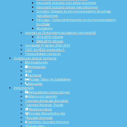
Képviselő-testületi ülés előterjesztések
Képviselő-testületi ülések jegyzőkönyvei
Szociális, Oktatási és Környezetvédelmi Bizottság
jegyzőkönyvei
Pénzügyi, Településfejlesztési és Környezetvédelmi
Bizottság
Munkaterv
Jelentés az Önkormányzat vagyoni helyzetéről
2014-2019 időszak
2006-2010 időszak
Gazdasági Program 2020-2024
TSZT és HÉSZ módosítás 1.
Településképi rendelet
Gyógyvizes strand, kemping
Bemutatkozás
Nyitvatartás
Árak
Kemping
Ifjúsági Tábor és Szálláshely
Kapcsolat
Intézmények
Egészségügyi Intézmények
Állatorvosi ügyeleti
Tóalmási Almácska Bölcsőde
Tóalmási Mesevár Óvoda
Általános Iskola
Községi Művelődési Ház
Községi Könyvtár
Segítőkéz Szociális Központ
Falugazdász