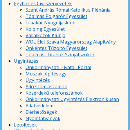
Egyház és Civilszervezetek
Szent András Római Katolikus Plébánia
Tóalmás Polgárőr Egyesület
Lilaakác Nyugdíjasklub
Kolping Egyesület
Vállalkozók Klubja
WOL Élet Szava Magyarország Alapítvány
Önkéntes Tűzoltó Egyesület
Tóalmási Titánok Színjátszókör
Ügyintézés
Önkormányzati Hivatali Portál
Műszak, építésügy
Ügyintézés
Adó számlaszámok
Közérdekű telefonszámok
Önkormányzati Ügyintézés Elektronikusan
Adatvédelem
Elérhetőségek
Nyomtatványok
Letöltések