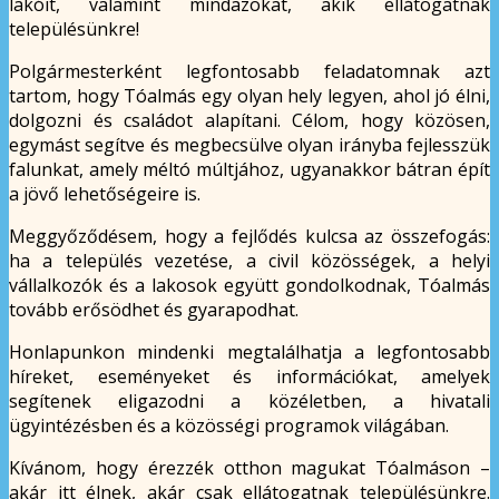
lakóit, valamint mindazokat, akik ellátogatnak
településünkre!
Polgármesterként legfontosabb feladatomnak azt
tartom, hogy Tóalmás egy olyan hely legyen, ahol jó élni,
dolgozni és családot alapítani. Célom, hogy közösen,
egymást segítve és megbecsülve olyan irányba fejlesszük
falunkat, amely méltó múltjához, ugyanakkor bátran épít
a jövő lehetőségeire is.
Meggyőződésem, hogy a fejlődés kulcsa az összefogás:
ha a település vezetése, a civil közösségek, a helyi
vállalkozók és a lakosok együtt gondolkodnak, Tóalmás
tovább erősödhet és gyarapodhat.
Honlapunkon mindenki megtalálhatja a legfontosabb
híreket, eseményeket és információkat, amelyek
segítenek eligazodni a közéletben, a hivatali
ügyintézésben és a közösségi programok világában.
Kívánom, hogy érezzék otthon magukat Tóalmáson –
akár itt élnek, akár csak ellátogatnak településünkre.