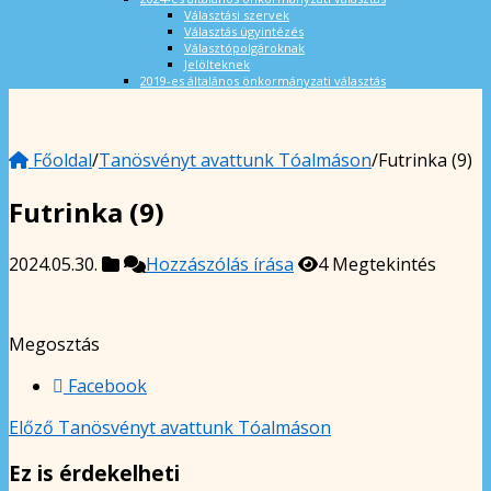
Választási szervek
Választás ügyintézés
Választópolgároknak
Jelölteknek
2019-es általános önkormányzati választás
Főoldal
/
Tanösvényt avattunk Tóalmáson
/
Futrinka (9)
Futrinka (9)
2024.05.30.
Hozzászólás írása
4 Megtekintés
Megosztás
Facebook
Előző
Tanösvényt avattunk Tóalmáson
Ez is érdekelheti