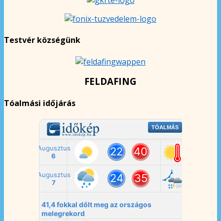
Testvér községünk
FELDAFING
Tóalmási időjárás