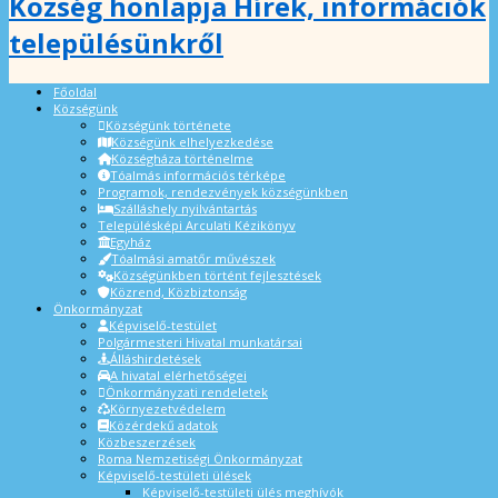
Község honlapja Hírek, információk
településünkről
Főoldal
Községünk
Községünk története
Községünk elhelyezkedése
Községháza történelme
Tóalmás információs térképe
Programok, rendezvények községünkben
Szálláshely nyilvántartás
Településképi Arculati Kézikönyv
Egyház
Tóalmási amatőr művészek
Községünkben történt fejlesztések
Közrend, Közbiztonság
Önkormányzat
Képviselő-testület
Polgármesteri Hivatal munkatársai
Álláshirdetések
A hivatal elérhetőségei
Önkormányzati rendeletek
Környezetvédelem
Közérdekű adatok
Közbeszerzések
Roma Nemzetiségi Önkormányzat
Képviselő-testületi ülések
Képviselő-testületi ülés meghívók