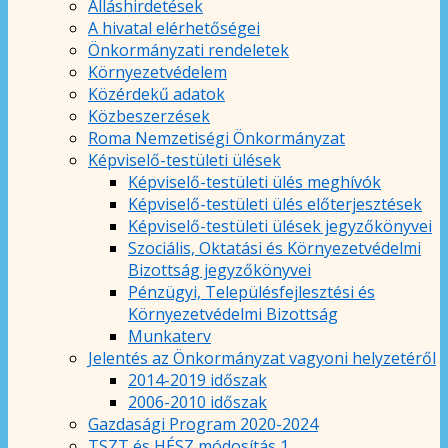
Álláshirdetések
A hivatal elérhetőségei
Önkormányzati rendeletek
Környezetvédelem
Közérdekű adatok
Közbeszerzések
Roma Nemzetiségi Önkormányzat
Képviselő-testületi ülések
Képviselő-testületi ülés meghívók
Képviselő-testületi ülés előterjesztések
Képviselő-testületi ülések jegyzőkönyvei
Szociális, Oktatási és Környezetvédelmi
Bizottság jegyzőkönyvei
Pénzügyi, Településfejlesztési és
Környezetvédelmi Bizottság
Munkaterv
Jelentés az Önkormányzat vagyoni helyzetéről
2014-2019 időszak
2006-2010 időszak
Gazdasági Program 2020-2024
TSZT és HÉSZ módosítás 1.