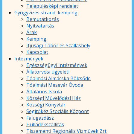
Településképi rendelet
Gyógyvizes strand, kemping
Bemutatkozás
Nyitvatartás
Árak
Kemping
Ifjúsági Tábor és Szálláshely
Kapcsolat
Intézmények
Egészségügyi Intézmények
Állatorvosi ügyeleti
Tóalmási Almácska Bölcsőde
Tóalmási Mesevár Óvoda
Általános Iskola
Községi Művelődési Ház
Községi Könyvtár
Segítőkéz Szociális Központ
Falugazdász
Hulladékszállítás
Tiszamenti Regionális Vízművek Zrt.