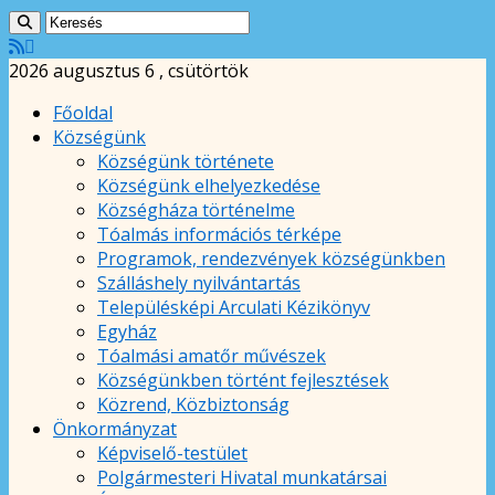
2026 augusztus 6 , csütörtök
Főoldal
Községünk
Községünk története
Községünk elhelyezkedése
Községháza történelme
Tóalmás információs térképe
Programok, rendezvények községünkben
Szálláshely nyilvántartás
Településképi Arculati Kézikönyv
Egyház
Tóalmási amatőr művészek
Községünkben történt fejlesztések
Közrend, Közbiztonság
Önkormányzat
Képviselő-testület
Polgármesteri Hivatal munkatársai