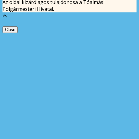
Az oldal kizárólagos tulajdonosa a Tóalmási
Polgármesteri Hivatal.
Close