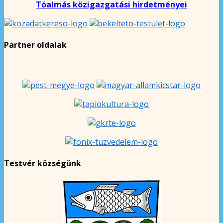
Tóalmás közigazgatási hirdetményei
Partner oldalak
Testvér községünk