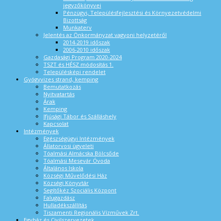
jegyzőkönyvei
Pénzügyi, Településfejlesztési és Környezetvédelmi
Bizottság
Munkaterv
Jelentés az Önkormányzat vagyoni helyzetéről
2014-2019 időszak
2006-2010 időszak
Gazdasági Program 2020-2024
TSZT és HÉSZ módosítás 1.
Településképi rendelet
Gyógyvizes strand, kemping
Bemutatkozás
Nyitvatartás
Árak
Kemping
Ifjúsági Tábor és Szálláshely
Kapcsolat
Intézmények
Egészségügyi Intézmények
Állatorvosi ügyeleti
Tóalmási Almácska Bölcsőde
Tóalmási Mesevár Óvoda
Általános Iskola
Községi Művelődési Ház
Községi Könyvtár
Segítőkéz Szociális Központ
Falugazdász
Hulladékszállítás
Tiszamenti Regionális Vízművek Zrt.
Egyház és Civilszervezetek