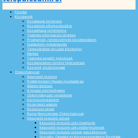
Főoldal
Községünk
Községünk története
Községünk elhelyezkedése
Községháza történelme
Tóalmás információs térképe
Programok, rendezvények községünkben
Szálláshely nyilvántartás
Településképi Arculati Kézikönyv
Egyház
Tóalmási amatőr művészek
Községünkben történt fejlesztések
Közrend, Közbiztonság
Önkormányzat
Képviselő-testület
Polgármesteri Hivatal munkatársai
Álláshirdetések
A hivatal elérhetőségei
Önkormányzati rendeletek
Környezetvédelem
Közérdekű adatok
Közbeszerzések
Roma Nemzetiségi Önkormányzat
Képviselő-testületi ülések
Képviselő-testületi ülés meghívók
Képviselő-testületi ülés előterjesztések
Képviselő-testületi ülések jegyzőkönyvei
Szociális, Oktatási és Környezetvédelmi Bizottság