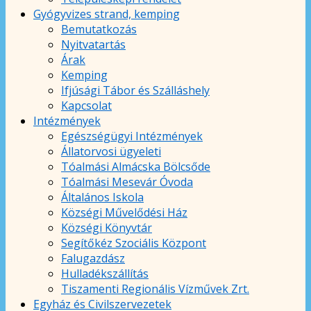
Gyógyvizes strand, kemping
Bemutatkozás
Nyitvatartás
Árak
Kemping
Ifjúsági Tábor és Szálláshely
Kapcsolat
Intézmények
Egészségügyi Intézmények
Állatorvosi ügyeleti
Tóalmási Almácska Bölcsőde
Tóalmási Mesevár Óvoda
Általános Iskola
Községi Művelődési Ház
Községi Könyvtár
Segítőkéz Szociális Központ
Falugazdász
Hulladékszállítás
Tiszamenti Regionális Vízművek Zrt.
Egyház és Civilszervezetek