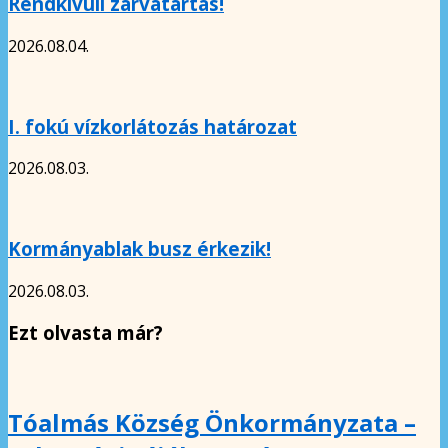
Rendkívüli zárvatartás!
2026.08.04.
I. fokú vízkorlátozás határozat
2026.08.03.
Kormányablak busz érkezik!
2026.08.03.
Ezt olvasta már?
Tóalmás Község Önkormányzata –