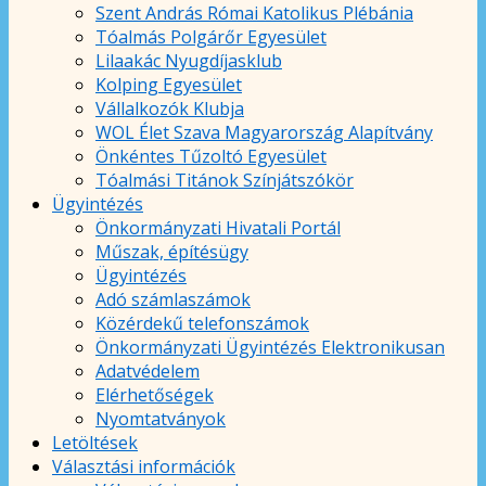
Szent András Római Katolikus Plébánia
Tóalmás Polgárőr Egyesület
Lilaakác Nyugdíjasklub
Kolping Egyesület
Vállalkozók Klubja
WOL Élet Szava Magyarország Alapítvány
Önkéntes Tűzoltó Egyesület
Tóalmási Titánok Színjátszókör
Ügyintézés
Önkormányzati Hivatali Portál
Műszak, építésügy
Ügyintézés
Adó számlaszámok
Közérdekű telefonszámok
Önkormányzati Ügyintézés Elektronikusan
Adatvédelem
Elérhetőségek
Nyomtatványok
Letöltések
Választási információk