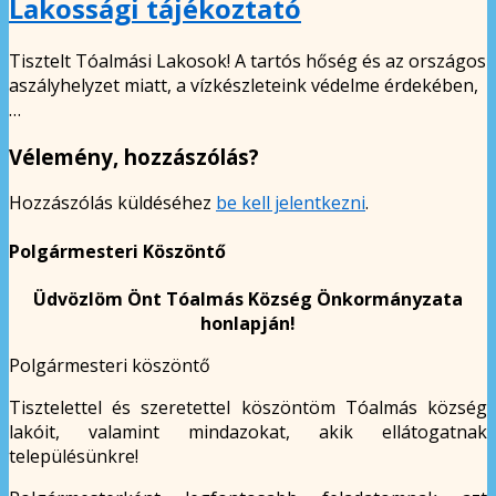
Lakossági tájékoztató
Tisztelt Tóalmási Lakosok! A tartós hőség és az országos
aszályhelyzet miatt, a vízkészleteink védelme érdekében,
…
Vélemény, hozzászólás?
Hozzászólás küldéséhez
be kell jelentkezni
.
Polgármesteri Köszöntő
Üdvözlöm Önt Tóalmás Község Önkormányzata
honlapján!
Polgármesteri köszöntő
Tisztelettel és szeretettel köszöntöm Tóalmás község
lakóit, valamint mindazokat, akik ellátogatnak
településünkre!