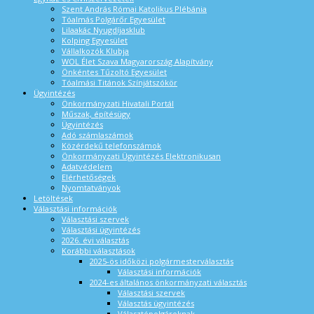
Szent András Római Katolikus Plébánia
Tóalmás Polgárőr Egyesület
Lilaakác Nyugdíjasklub
Kolping Egyesület
Vállalkozók Klubja
WOL Élet Szava Magyarország Alapítvány
Önkéntes Tűzoltó Egyesület
Tóalmási Titánok Színjátszókör
Ügyintézés
Önkormányzati Hivatali Portál
Műszak, építésügy
Ügyintézés
Adó számlaszámok
Közérdekű telefonszámok
Önkormányzati Ügyintézés Elektronikusan
Adatvédelem
Elérhetőségek
Nyomtatványok
Letöltések
Választási információk
Választási szervek
Választási ügyintézés
2026. évi választás
Korábbi választások
2025-ös időközi polgármesterválasztás
Választási információk
2024-es általános önkormányzati választás
Választási szervek
Választás ügyintézés
Választópolgároknak