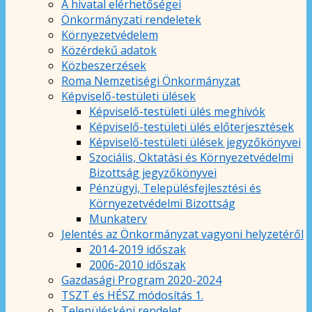
A hivatal elérhetőségei
Önkormányzati rendeletek
Környezetvédelem
Közérdekű adatok
Közbeszerzések
Roma Nemzetiségi Önkormányzat
Képviselő-testületi ülések
Képviselő-testületi ülés meghívók
Képviselő-testületi ülés előterjesztések
Képviselő-testületi ülések jegyzőkönyvei
Szociális, Oktatási és Környezetvédelmi
Bizottság jegyzőkönyvei
Pénzügyi, Településfejlesztési és
Környezetvédelmi Bizottság
Munkaterv
Jelentés az Önkormányzat vagyoni helyzetéről
2014-2019 időszak
2006-2010 időszak
Gazdasági Program 2020-2024
TSZT és HÉSZ módosítás 1.
Településképi rendelet