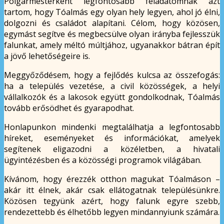
Polgármesterként legfontosabb feladatomnak azt
tartom, hogy Tóalmás egy olyan hely legyen, ahol jó élni,
dolgozni és családot alapítani. Célom, hogy közösen,
egymást segítve és megbecsülve olyan irányba fejlesszük
falunkat, amely méltó múltjához, ugyanakkor bátran épít
a jövő lehetőségeire is.
Meggyőződésem, hogy a fejlődés kulcsa az összefogás:
ha a település vezetése, a civil közösségek, a helyi
vállalkozók és a lakosok együtt gondolkodnak, Tóalmás
tovább erősödhet és gyarapodhat.
Honlapunkon mindenki megtalálhatja a legfontosabb
híreket, eseményeket és információkat, amelyek
segítenek eligazodni a közéletben, a hivatali
ügyintézésben és a közösségi programok világában.
Kívánom, hogy érezzék otthon magukat Tóalmáson –
akár itt élnek, akár csak ellátogatnak településünkre.
Közösen tegyünk azért, hogy falunk egyre szebb,
rendezettebb és élhetőbb legyen mindannyiunk számára.