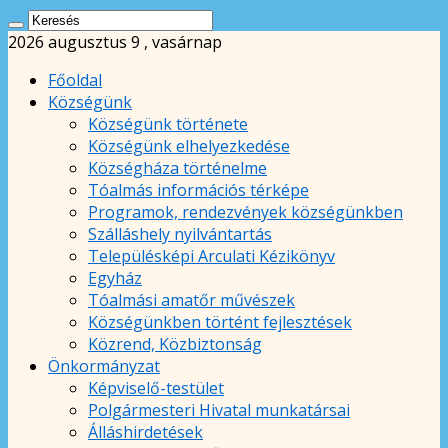
2026 augusztus 9 , vasárnap
Főoldal
Községünk
Községünk története
Községünk elhelyezkedése
Községháza történelme
Tóalmás információs térképe
Programok, rendezvények községünkben
Szálláshely nyilvántartás
Településképi Arculati Kézikönyv
Egyház
Tóalmási amatőr művészek
Községünkben történt fejlesztések
Közrend, Közbiztonság
Önkormányzat
Képviselő-testület
Polgármesteri Hivatal munkatársai
Álláshirdetések