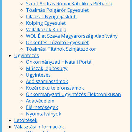
Szent András Római Katolikus Plébánia
Tóalmás Polgárőr Egyesület
Lilaakác Nyugdíjasklub
Kolping Egyesület
Vállalkozók Klubja
WOL Élet Szava Magyarország Alapítvány
Önkéntes Tűzoltó Egyesület
Tóalmási Titánok Színjátszókör
Ügyintézés
Önkormányzati Hivatali Portál
Műszak, építésügy
Ügyintézés
Adó számlaszámok
Közérdekű telefonszámok
Önkormányzati Ügyintézés Elektronikusan
Adatvédelem
Elérhetőségek
Nyomtatványok
Letöltések
Választási információk