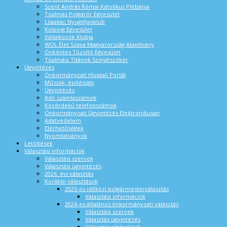
Szent András Római Katolikus Plébánia
Tóalmás Polgárőr Egyesület
Lilaakác Nyugdíjasklub
Kolping Egyesület
Vállalkozók Klubja
WOL Élet Szava Magyarország Alapítvány
Önkéntes Tűzoltó Egyesület
Tóalmási Titánok Színjátszókör
Ügyintézés
Önkormányzati Hivatali Portál
Műszak, építésügy
Ügyintézés
Adó számlaszámok
Közérdekű telefonszámok
Önkormányzati Ügyintézés Elektronikusan
Adatvédelem
Elérhetőségek
Nyomtatványok
Letöltések
Választási információk
Választási szervek
Választási ügyintézés
2026. évi választás
Korábbi választások
2025-ös időközi polgármesterválasztás
Választási információk
2024-es általános önkormányzati választás
Választási szervek
Választás ügyintézés
Választópolgároknak