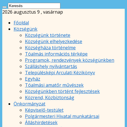
2026 augusztus 9 , vasárnap
Főoldal
Községünk
Községünk története
Községünk elhelyezkedése
Községháza történelme
Tóalmás információs térképe
Programok, rendezvények községünkben
Szálláshely nyilvántartás
Településképi Arculati Kézikönyv
Egyház
Tóalmási amatőr művészek
Községünkben történt fejlesztések
Közrend, Közbiztonság
Önkormányzat
Képviselő-testület
Polgármesteri Hivatal munkatársai
Álláshirdetések