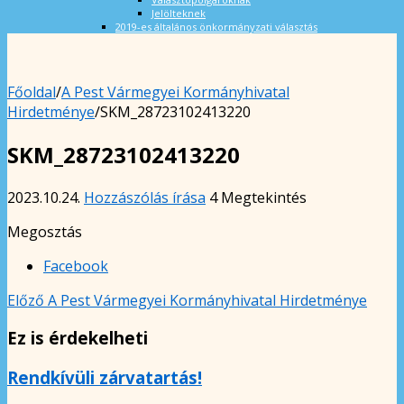
Jelölteknek
2019-es általános önkormányzati választás
Főoldal
/
A Pest Vármegyei Kormányhivatal
Hirdetménye
/
SKM_28723102413220
SKM_28723102413220
2023.10.24.
Hozzászólás írása
4 Megtekintés
Megosztás
Facebook
Előző
A Pest Vármegyei Kormányhivatal Hirdetménye
Ez is érdekelheti
Rendkívüli zárvatartás!