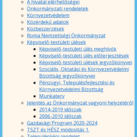
A hivatal elérhetőségei
Önkormányzati rendeletek
Környezetvédelem
Közérdekű adatok
Közbeszerzések
Roma Nemzetiségi Önkormányzat
Képviselő-testületi ülések
Képviselő-testületi ülés meghívók
Képviselő-testületi ülés előterjesztések
Képviselő-testületi ülések jegyzőkönyvei
Szociális, Oktatási és Környezetvédelmi
Bizottság jegyzőkönyvei
Pénzügyi, Településfejlesztési és
Környezetvédelmi Bizottság
Munkaterv
Jelentés az Önkormányzat vagyoni helyzetéről
2014-2019 időszak
2006-2010 időszak
Gazdasági Program 2020-2024
TSZT és HÉSZ módosítás 1.
Településképi rendelet