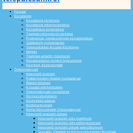
Főoldal
Községünk
Községünk története
Községünk elhelyezkedése
Községháza történelme
Tóalmás információs térképe
Programok, rendezvények községünkben
Szálláshely nyilvántartás
Településképi Arculati Kézikönyv
Egyház
Tóalmási amatőr művészek
Községünkben történt fejlesztések
Közrend, Közbiztonság
Önkormányzat
Képviselő-testület
Polgármesteri Hivatal munkatársai
Álláshirdetések
A hivatal elérhetőségei
Önkormányzati rendeletek
Környezetvédelem
Közérdekű adatok
Közbeszerzések
Roma Nemzetiségi Önkormányzat
Képviselő-testületi ülések
Képviselő-testületi ülés meghívók
Képviselő-testületi ülés előterjesztések
Képviselő-testületi ülések jegyzőkönyvei
Szociális, Oktatási és Környezetvédelmi Bizottság