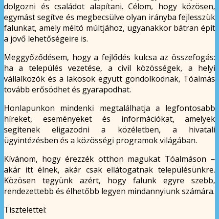
dolgozni és családot alapítani. Célom, hogy közösen,
egymást segítve és megbecsülve olyan irányba fejlesszük
falunkat, amely méltó múltjához, ugyanakkor bátran épít
a jövő lehetőségeire is.
Meggyőződésem, hogy a fejlődés kulcsa az összefogás:
ha a település vezetése, a civil közösségek, a helyi
vállalkozók és a lakosok együtt gondolkodnak, Tóalmás
tovább erősödhet és gyarapodhat.
Honlapunkon mindenki megtalálhatja a legfontosabb
híreket, eseményeket és információkat, amelyek
segítenek eligazodni a közéletben, a hivatali
ügyintézésben és a közösségi programok világában.
Kívánom, hogy érezzék otthon magukat Tóalmáson –
akár itt élnek, akár csak ellátogatnak településünkre.
Közösen tegyünk azért, hogy falunk egyre szebb,
rendezettebb és élhetőbb legyen mindannyiunk számára.
Tisztelettel: