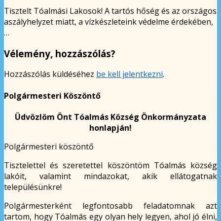
Tisztelt Tóalmási Lakosok! A tartós hőség és az országos
aszályhelyzet miatt, a vízkészleteink védelme érdekében,
…
Vélemény, hozzászólás?
Hozzászólás küldéséhez
be kell jelentkezni
.
Polgármesteri Köszöntő
Üdvözlöm Önt Tóalmás Község Önkormányzata
honlapján!
Polgármesteri köszöntő
Tisztelettel és szeretettel köszöntöm Tóalmás község
lakóit, valamint mindazokat, akik ellátogatnak
településünkre!
Polgármesterként legfontosabb feladatomnak azt
tartom, hogy Tóalmás egy olyan hely legyen, ahol jó élni,