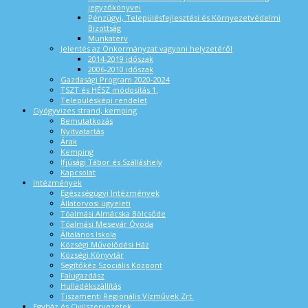
jegyzőkönyvei
Pénzügyi, Településfejlesztési és Környezetvédelmi
Bizottság
Munkaterv
Jelentés az Önkormányzat vagyoni helyzetéről
2014-2019 időszak
2006-2010 időszak
Gazdasági Program 2020-2024
TSZT és HÉSZ módosítás 1.
Településképi rendelet
Gyógyvizes strand, kemping
Bemutatkozás
Nyitvatartás
Árak
Kemping
Ifjúsági Tábor és Szálláshely
Kapcsolat
Intézmények
Egészségügyi Intézmények
Állatorvosi ügyeleti
Tóalmási Almácska Bölcsőde
Tóalmási Mesevár Óvoda
Általános Iskola
Községi Művelődési Ház
Községi Könyvtár
Segítőkéz Szociális Központ
Falugazdász
Hulladékszállítás
Tiszamenti Regionális Vízművek Zrt.
Egyház és Civilszervezetek