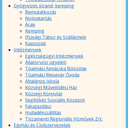
Gyógyvizes strand, kemping
Bemutatkozás
Nyitvatartás
Árak
Kemping
Ifjúsági Tábor és Szálláshely
Kapcsolat
Intézmények
Egészségügyi Intézmények
Állatorvosi ügyeleti
Tóalmási Almácska Bölcsőde
Tóalmási Mesevár Óvoda
Általános Iskola
Községi Művelődési Ház
Községi Könyvtár
Segítőkéz Szociális Központ
Falugazdász
Hulladékszállítás
Tiszamenti Regionális Vízművek Zrt.
Egyház és Civilszervezetek