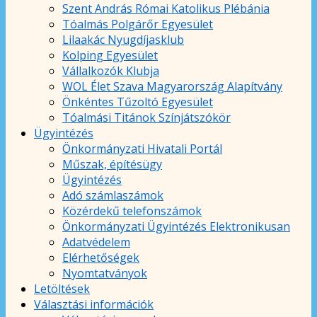
Szent András Római Katolikus Plébánia
Tóalmás Polgárőr Egyesület
Lilaakác Nyugdíjasklub
Kolping Egyesület
Vállalkozók Klubja
WOL Élet Szava Magyarország Alapítvány
Önkéntes Tűzoltó Egyesület
Tóalmási Titánok Színjátszókör
Ügyintézés
Önkormányzati Hivatali Portál
Műszak, építésügy
Ügyintézés
Adó számlaszámok
Közérdekű telefonszámok
Önkormányzati Ügyintézés Elektronikusan
Adatvédelem
Elérhetőségek
Nyomtatványok
Letöltések
Választási információk