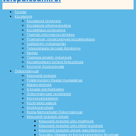
Főoldal
Községünk
Községünk története
Községünk elhelyezkedése
Községháza történelme
Tóalmás információs térképe
Programok, rendezvények községünkben
Szálláshely nyilvántartás
Településképi Arculati Kézikönyv
Egyház
Tóalmási amatőr művészek
Községünkben történt fejlesztések
Közrend, Közbiztonság
Önkormányzat
Képviselő-testület
Polgármesteri Hivatal munkatársai
Álláshirdetések
A hivatal elérhetőségei
Önkormányzati rendeletek
Környezetvédelem
Közérdekű adatok
Közbeszerzések
Roma Nemzetiségi Önkormányzat
Képviselő-testületi ülések
Képviselő-testületi ülés meghívók
Képviselő-testületi ülés előterjesztések
Képviselő-testületi ülések jegyzőkönyvei
Szociális, Oktatási és Környezetvédelmi Bizottság