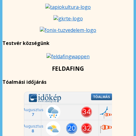
Testvér községünk
FELDAFING
Tóalmási időjárás