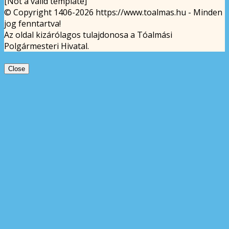
[Not a valid template]
© Copyright 1406-2026 https://www.toalmas.hu - Minden
jog fenntartva!
Az oldal kizárólagos tulajdonosa a Tóalmási
Polgármesteri Hivatal.
Close