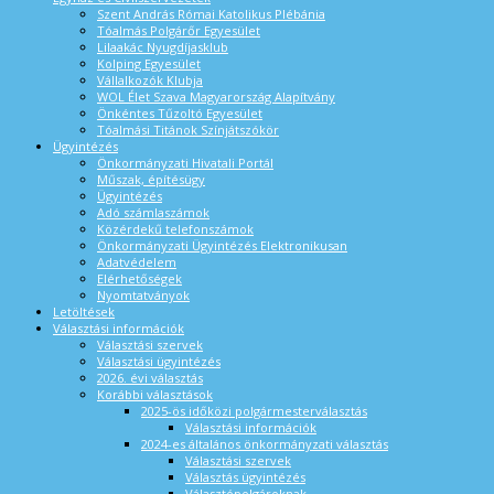
Szent András Római Katolikus Plébánia
Tóalmás Polgárőr Egyesület
Lilaakác Nyugdíjasklub
Kolping Egyesület
Vállalkozók Klubja
WOL Élet Szava Magyarország Alapítvány
Önkéntes Tűzoltó Egyesület
Tóalmási Titánok Színjátszókör
Ügyintézés
Önkormányzati Hivatali Portál
Műszak, építésügy
Ügyintézés
Adó számlaszámok
Közérdekű telefonszámok
Önkormányzati Ügyintézés Elektronikusan
Adatvédelem
Elérhetőségek
Nyomtatványok
Letöltések
Választási információk
Választási szervek
Választási ügyintézés
2026. évi választás
Korábbi választások
2025-ös időközi polgármesterválasztás
Választási információk
2024-es általános önkormányzati választás
Választási szervek
Választás ügyintézés
Választópolgároknak