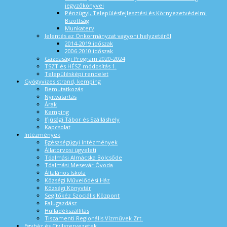
jegyzőkönyvei
Pénzügyi, Településfejlesztési és Környezetvédelmi
Bizottság
Munkaterv
Jelentés az Önkormányzat vagyoni helyzetéről
2014-2019 időszak
2006-2010 időszak
Gazdasági Program 2020-2024
TSZT és HÉSZ módosítás 1.
Településképi rendelet
Gyógyvizes strand, kemping
Bemutatkozás
Nyitvatartás
Árak
Kemping
Ifjúsági Tábor és Szálláshely
Kapcsolat
Intézmények
Egészségügyi Intézmények
Állatorvosi ügyeleti
Tóalmási Almácska Bölcsőde
Tóalmási Mesevár Óvoda
Általános Iskola
Községi Művelődési Ház
Községi Könyvtár
Segítőkéz Szociális Központ
Falugazdász
Hulladékszállítás
Tiszamenti Regionális Vízművek Zrt.
Egyház és Civilszervezetek