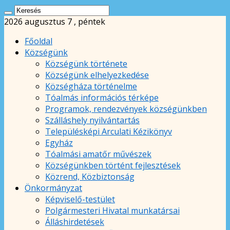
2026 augusztus 7 , péntek
Főoldal
Községünk
Községünk története
Községünk elhelyezkedése
Községháza történelme
Tóalmás információs térképe
Programok, rendezvények községünkben
Szálláshely nyilvántartás
Településképi Arculati Kézikönyv
Egyház
Tóalmási amatőr művészek
Községünkben történt fejlesztések
Közrend, Közbiztonság
Önkormányzat
Képviselő-testület
Polgármesteri Hivatal munkatársai
Álláshirdetések