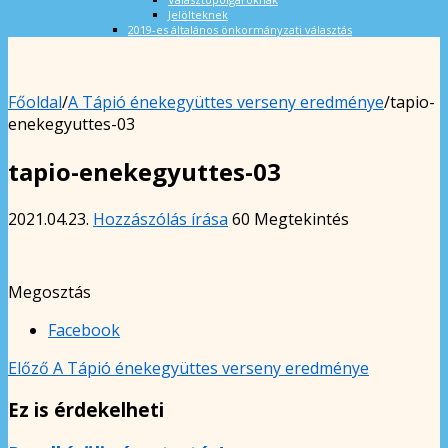
Jelölteknek
2019-es általános önkormányzati választás
Főoldal
/
A Tápió énekegyüttes verseny eredménye
/
tapio-
enekegyuttes-03
tapio-enekegyuttes-03
2021.04.23.
Hozzászólás írása
60 Megtekintés
Megosztás
Facebook
Előző
A Tápió énekegyüttes verseny eredménye
Ez is érdekelheti