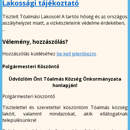
Lakossági tájékoztató
Tisztelt Tóalmási Lakosok! A tartós hőség és az országos
aszályhelyzet miatt, a vízkészleteink védelme érdekében,
…
Vélemény, hozzászólás?
Hozzászólás küldéséhez
be kell jelentkezni
.
Polgármesteri Köszöntő
Üdvözlöm Önt Tóalmás Község Önkormányzata
honlapján!
Polgármesteri köszöntő
Tisztelettel és szeretettel köszöntöm Tóalmás község
lakóit, valamint mindazokat, akik ellátogatnak
településünkre!