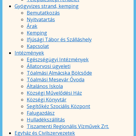
Gyógyvizes strand, kemping
Bemutatkozás
Nyitvatartás
Árak
Kemping
Ifjúsági Tábor és Szálláshely
Kapcsolat
Intézmények
Egészségügyi Intézmények
Állatorvosi ügyeleti
Tóalmási Almácska Bölcsőde
Tóalmási Mesevár Óvoda
Általános Iskola
Községi Művelődési Ház
Községi Könyvtár
Segítőkéz Szociális Központ
Falugazdász
Hulladékszállítás
Tiszamenti Regionális Vízművek Zrt.
Egyház és Civilszervezetek