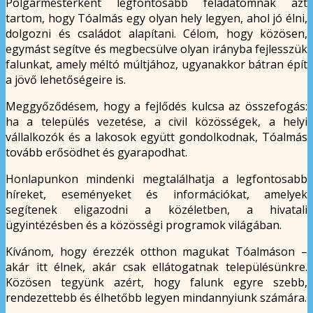
Polgármesterként legfontosabb feladatomnak azt
tartom, hogy Tóalmás egy olyan hely legyen, ahol jó élni,
dolgozni és családot alapítani. Célom, hogy közösen,
egymást segítve és megbecsülve olyan irányba fejlesszük
falunkat, amely méltó múltjához, ugyanakkor bátran épít
a jövő lehetőségeire is.
Meggyőződésem, hogy a fejlődés kulcsa az összefogás:
ha a település vezetése, a civil közösségek, a helyi
vállalkozók és a lakosok együtt gondolkodnak, Tóalmás
tovább erősödhet és gyarapodhat.
Honlapunkon mindenki megtalálhatja a legfontosabb
híreket, eseményeket és információkat, amelyek
segítenek eligazodni a közéletben, a hivatali
ügyintézésben és a közösségi programok világában.
Kívánom, hogy érezzék otthon magukat Tóalmáson –
akár itt élnek, akár csak ellátogatnak településünkre.
Közösen tegyünk azért, hogy falunk egyre szebb,
rendezettebb és élhetőbb legyen mindannyiunk számára.