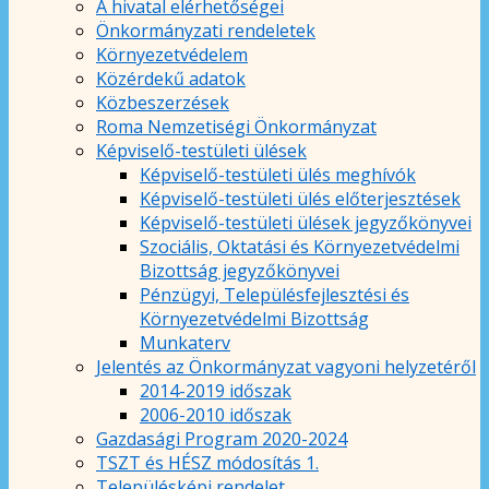
A hivatal elérhetőségei
Önkormányzati rendeletek
Környezetvédelem
Közérdekű adatok
Közbeszerzések
Roma Nemzetiségi Önkormányzat
Képviselő-testületi ülések
Képviselő-testületi ülés meghívók
Képviselő-testületi ülés előterjesztések
Képviselő-testületi ülések jegyzőkönyvei
Szociális, Oktatási és Környezetvédelmi
Bizottság jegyzőkönyvei
Pénzügyi, Településfejlesztési és
Környezetvédelmi Bizottság
Munkaterv
Jelentés az Önkormányzat vagyoni helyzetéről
2014-2019 időszak
2006-2010 időszak
Gazdasági Program 2020-2024
TSZT és HÉSZ módosítás 1.
Településképi rendelet