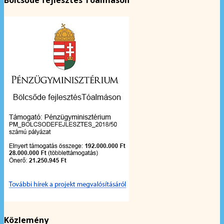
Bölcsőde fejlesztés Tóalmáson
Közlemény