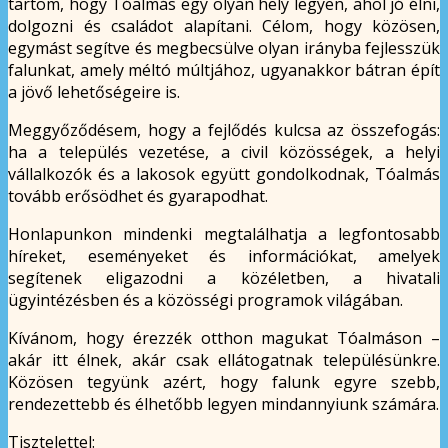
tartom, hogy Tóalmás egy olyan hely legyen, ahol jó élni,
dolgozni és családot alapítani. Célom, hogy közösen,
egymást segítve és megbecsülve olyan irányba fejlesszük
falunkat, amely méltó múltjához, ugyanakkor bátran épít
a jövő lehetőségeire is.
Meggyőződésem, hogy a fejlődés kulcsa az összefogás:
ha a település vezetése, a civil közösségek, a helyi
vállalkozók és a lakosok együtt gondolkodnak, Tóalmás
tovább erősödhet és gyarapodhat.
Honlapunkon mindenki megtalálhatja a legfontosabb
híreket, eseményeket és információkat, amelyek
segítenek eligazodni a közéletben, a hivatali
ügyintézésben és a közösségi programok világában.
Kívánom, hogy érezzék otthon magukat Tóalmáson –
akár itt élnek, akár csak ellátogatnak településünkre.
Közösen tegyünk azért, hogy falunk egyre szebb,
rendezettebb és élhetőbb legyen mindannyiunk számára.
Tisztelettel: