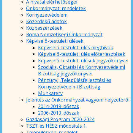
A hivatal elérhetőségei
Önkormányzati rendeletek
Környezetvédelem
Közérdekű adatok
Közbeszerzések
Roma Nemzetiségi Önkormányzat
Képviselő-testületi ülések
Képviselő-testületi ülés meghívók
Képviselő-testületi ülés előterjesztések
Képviselő-testületi ülések jegyzőkönyvei
Szociális, Oktatási és Környezetvédelmi
Bizottság jegyzőkönyvei
Pénzügyi, Településfejlesztési és
Környezetvédelmi Bizottság
Munkaterv
Jelentés az Önkormányzat vagyoni helyzetéről
2014-2019 időszak
2006-2010 időszak
Gazdasági Program 2020-2024
TSZT és HÉSZ módosítás 1.
Településképi rendelet