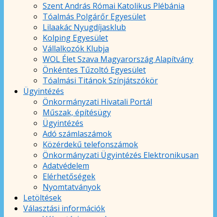
Szent András Római Katolikus Plébánia
Tóalmás Polgárőr Egyesület
Lilaakác Nyugdíjasklub
Kolping Egyesület
Vállalkozók Klubja
WOL Élet Szava Magyarország Alapítvány
Önkéntes Tűzoltó Egyesület
Tóalmási Titánok Színjátszókör
Ügyintézés
Önkormányzati Hivatali Portál
Műszak, építésügy
Ügyintézés
Adó számlaszámok
Közérdekű telefonszámok
Önkormányzati Ügyintézés Elektronikusan
Adatvédelem
Elérhetőségek
Nyomtatványok
Letöltések
Választási információk