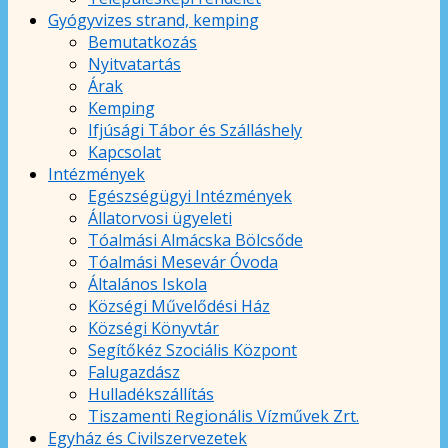
Gyógyvizes strand, kemping
Bemutatkozás
Nyitvatartás
Árak
Kemping
Ifjúsági Tábor és Szálláshely
Kapcsolat
Intézmények
Egészségügyi Intézmények
Állatorvosi ügyeleti
Tóalmási Almácska Bölcsőde
Tóalmási Mesevár Óvoda
Általános Iskola
Községi Művelődési Ház
Községi Könyvtár
Segítőkéz Szociális Központ
Falugazdász
Hulladékszállítás
Tiszamenti Regionális Vízművek Zrt.
Egyház és Civilszervezetek