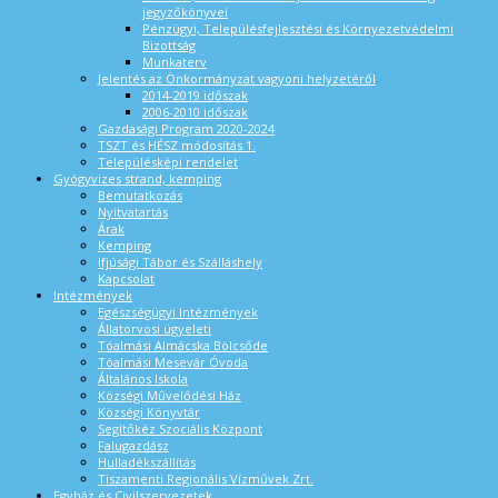
jegyzőkönyvei
Pénzügyi, Településfejlesztési és Környezetvédelmi
Bizottság
Munkaterv
Jelentés az Önkormányzat vagyoni helyzetéről
2014-2019 időszak
2006-2010 időszak
Gazdasági Program 2020-2024
TSZT és HÉSZ módosítás 1.
Településképi rendelet
Gyógyvizes strand, kemping
Bemutatkozás
Nyitvatartás
Árak
Kemping
Ifjúsági Tábor és Szálláshely
Kapcsolat
Intézmények
Egészségügyi Intézmények
Állatorvosi ügyeleti
Tóalmási Almácska Bölcsőde
Tóalmási Mesevár Óvoda
Általános Iskola
Községi Művelődési Ház
Községi Könyvtár
Segítőkéz Szociális Központ
Falugazdász
Hulladékszállítás
Tiszamenti Regionális Vízművek Zrt.
Egyház és Civilszervezetek