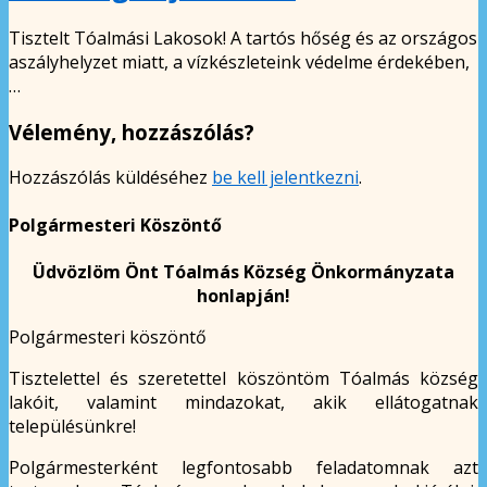
Tisztelt Tóalmási Lakosok! A tartós hőség és az országos
aszályhelyzet miatt, a vízkészleteink védelme érdekében,
…
Vélemény, hozzászólás?
Hozzászólás küldéséhez
be kell jelentkezni
.
Polgármesteri Köszöntő
Üdvözlöm Önt Tóalmás Község Önkormányzata
honlapján!
Polgármesteri köszöntő
Tisztelettel és szeretettel köszöntöm Tóalmás község
lakóit, valamint mindazokat, akik ellátogatnak
településünkre!
Polgármesterként legfontosabb feladatomnak azt