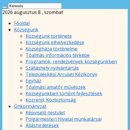
2026 augusztus 8 , szombat
Főoldal
Községünk
Községünk története
Községünk elhelyezkedése
Községháza történelme
Tóalmás információs térképe
Programok, rendezvények községünkben
Szálláshely nyilvántartás
Településképi Arculati Kézikönyv
Egyház
Tóalmási amatőr művészek
Községünkben történt fejlesztések
Közrend, Közbiztonság
Önkormányzat
Képviselő-testület
Polgármesteri Hivatal munkatársai
Álláshirdetések