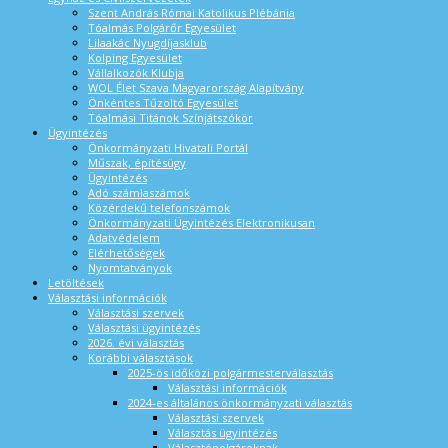
Szent András Római Katolikus Plébánia
Tóalmás Polgárőr Egyesület
Lilaakác Nyugdíjasklub
Kolping Egyesület
Vállalkozók Klubja
WOL Élet Szava Magyarország Alapítvány
Önkéntes Tűzoltó Egyesület
Tóalmási Titánok Színjátszókör
Ügyintézés
Önkormányzati Hivatali Portál
Műszak, építésügy
Ügyintézés
Adó számlaszámok
Közérdekű telefonszámok
Önkormányzati Ügyintézés Elektronikusan
Adatvédelem
Elérhetőségek
Nyomtatványok
Letöltések
Választási információk
Választási szervek
Választási ügyintézés
2026. évi választás
Korábbi választások
2025-ös időközi polgármesterválasztás
Választási információk
2024-es általános önkormányzati választás
Választási szervek
Választás ügyintézés
Választópolgároknak