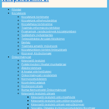
Főoldal
Községünk
Községünk története
Községünk elhelyezkedése
Községháza történelme
Tóalmás információs térképe
Programok, rendezvények községünkben
Szálláshely nyilvántartás
Településképi Arculati Kézikönyv
Egyház
Tóalmási amatőr művészek
Községünkben történt fejlesztések
Közrend, Közbiztonság
Önkormányzat
Képviselő-testület
Polgármesteri Hivatal munkatársai
Álláshirdetések
A hivatal elérhetőségei
Önkormányzati rendeletek
Környezetvédelem
Közérdekű adatok
Közbeszerzések
Roma Nemzetiségi Önkormányzat
Képviselő-testületi ülések
Képviselő-testületi ülés meghívók
Képviselő-testületi ülés előterjesztések
Képviselő-testületi ülések jegyzőkönyvei
Szociális, Oktatási és Környezetvédelmi Bizottság