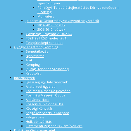
jegyzőkönyvei
Pénzügyi, Településfejlesztési és Környezetvédelmi
Bizottság
Munkaterv
Jelentés az Önkormányzat vagyoni helyzetéről
2014-2019 időszak
2006-2010 időszak
Gazdasági Program 2020-2024
TSZT és HÉSZ módosítás 1.
Településképi rendelet
Gyógyvizes strand, kemping
Bemutatkozás
Nyitvatartás
Árak
Kemping
Ifjúsági Tábor és Szálláshely
Kapcsolat
Intézmények
Egészségügyi Intézmények
Állatorvosi ügyeleti
Tóalmási Almácska Bölcsőde
Tóalmási Mesevár Óvoda
Általános Iskola
Községi Művelődési Ház
Községi Könyvtár
Segítőkéz Szociális Központ
Falugazdász
Hulladékszállítás
Tiszamenti Regionális Vízművek Zrt.
Egyház és Civilszervezetek