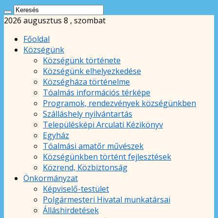
2026 augusztus 8 , szombat
Főoldal
Községünk
Községünk története
Községünk elhelyezkedése
Községháza történelme
Tóalmás információs térképe
Programok, rendezvények községünkben
Szálláshely nyilvántartás
Településképi Arculati Kézikönyv
Egyház
Tóalmási amatőr művészek
Községünkben történt fejlesztések
Közrend, Közbiztonság
Önkormányzat
Képviselő-testület
Polgármesteri Hivatal munkatársai
Álláshirdetések