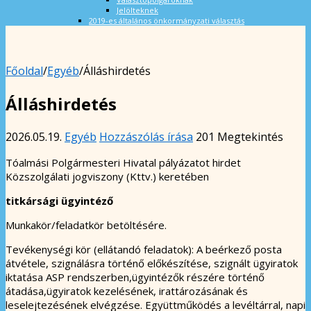
Jelölteknek
2019-es általános önkormányzati választás
Főoldal
/
Egyéb
/
Álláshirdetés
Álláshirdetés
2026.05.19.
Egyéb
Hozzászólás írása
201 Megtekintés
Tóalmási Polgármesteri Hivatal pályázatot hirdet
Közszolgálati jogviszony (Kttv.) keretében
titkársági ügyintéző
Munkakör/feladatkör betöltésére.
Tevékenységi kör (ellátandó feladatok): A beérkező posta
átvétele, szignálásra történő előkészítése, szignált ügyiratok
iktatása ASP rendszerben,ügyintézők részére történő
átadása,ügyiratok kezelésének, irattározásának és
leselejtezésének elvégzése. Együttműködés a levéltárral, napi