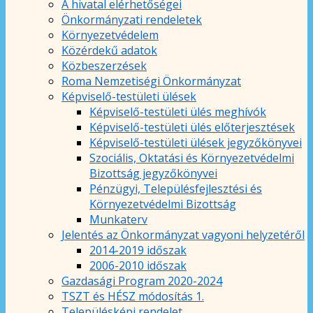
A hivatal elérhetőségei
Önkormányzati rendeletek
Környezetvédelem
Közérdekű adatok
Közbeszerzések
Roma Nemzetiségi Önkormányzat
Képviselő-testületi ülések
Képviselő-testületi ülés meghívók
Képviselő-testületi ülés előterjesztések
Képviselő-testületi ülések jegyzőkönyvei
Szociális, Oktatási és Környezetvédelmi
Bizottság jegyzőkönyvei
Pénzügyi, Településfejlesztési és
Környezetvédelmi Bizottság
Munkaterv
Jelentés az Önkormányzat vagyoni helyzetéről
2014-2019 időszak
2006-2010 időszak
Gazdasági Program 2020-2024
TSZT és HÉSZ módosítás 1.
Településképi rendelet