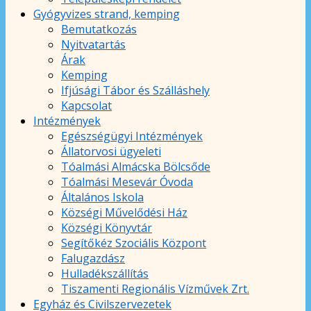
Gyógyvizes strand, kemping
Bemutatkozás
Nyitvatartás
Árak
Kemping
Ifjúsági Tábor és Szálláshely
Kapcsolat
Intézmények
Egészségügyi Intézmények
Állatorvosi ügyeleti
Tóalmási Almácska Bölcsőde
Tóalmási Mesevár Óvoda
Általános Iskola
Községi Művelődési Ház
Községi Könyvtár
Segítőkéz Szociális Központ
Falugazdász
Hulladékszállítás
Tiszamenti Regionális Vízművek Zrt.
Egyház és Civilszervezetek