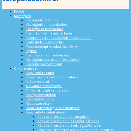
Főoldal
Községünk
Községünk története
Községünk elhelyezkedése
Községháza történelme
Tóalmás információs térképe
Programok, rendezvények községünkben
Szálláshely nyilvántartás
Településképi Arculati Kézikönyv
Egyház
Tóalmási amatőr művészek
Községünkben történt fejlesztések
Közrend, Közbiztonság
Önkormányzat
Képviselő-testület
Polgármesteri Hivatal munkatársai
Álláshirdetések
A hivatal elérhetőségei
Önkormányzati rendeletek
Környezetvédelem
Közérdekű adatok
Közbeszerzések
Roma Nemzetiségi Önkormányzat
Képviselő-testületi ülések
Képviselő-testületi ülés meghívók
Képviselő-testületi ülés előterjesztések
Képviselő-testületi ülések jegyzőkönyvei
Szociális, Oktatási és Környezetvédelmi Bizottság