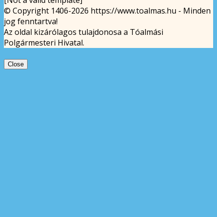
© Copyright 1406-2026 https://www.toalmas.hu - Minden
jog fenntartva!
Az oldal kizárólagos tulajdonosa a Tóalmási
Polgármesteri Hivatal.
Close