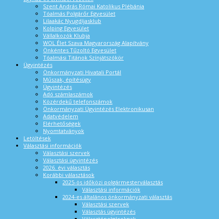
Szent András Római Katolikus Plébánia
Tóalmás Polgárőr Egyesület
Lilaakác Nyugdíjasklub
Kolping Egyesület
Vállalkozók Klubja
WOL Élet Szava Magyarország Alapítvány
Önkéntes Tűzoltó Egyesület
Tóalmási Titánok Színjátszókör
Ügyintézés
Önkormányzati Hivatali Portál
Műszak, építésügy
Ügyintézés
Adó számlaszámok
Közérdekű telefonszámok
Önkormányzati Ügyintézés Elektronikusan
Adatvédelem
Elérhetőségek
Nyomtatványok
Letöltések
Választási információk
Választási szervek
Választási ügyintézés
2026. évi választás
Korábbi választások
2025-ös időközi polgármesterválasztás
Választási információk
2024-es általános önkormányzati választás
Választási szervek
Választás ügyintézés
Választópolgároknak