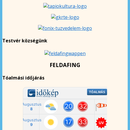
Testvér községünk
FELDAFING
Tóalmási időjárás