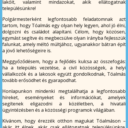
lakóit, valamint mindazokat, akik ellátogatnak
településünkre!
Polgármesterként legfontosabb feladatomnak azt
tartom, hogy Tóalmás egy olyan hely legyen, ahol jó élni,
dolgozni és családot alapítani. Célom, hogy közösen,
egymást segítve és megbecsülve olyan irányba fejlesszük
falunkat, amely méltó múltjához, ugyanakkor bátran épít
a jövő lehetőségeire is.
Meggyőződésem, hogy a fejlődés kulcsa az összefogás:
ha a település vezetése, a civil közösségek, a helyi
vállalkozók és a lakosok együtt gondolkodnak, Tóalmás
tovább erősödhet és gyarapodhat.
Honlapunkon mindenki megtalálhatja a legfontosabb
híreket, eseményeket és információkat, amelyek
segítenek eligazodni a közéletben, a hivatali
ügyintézésben és a közösségi programok világában.
Kívánom, hogy érezzék otthon magukat Tóalmáson –
akár itt élnek, akár csak ellátogatnak településünkre.