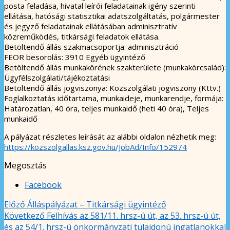
posta feladása, hivatal leírói feladatainak igény szerinti
ellátása, hatósági statisztikai adatszolgáltatás, polgármester
és jegyző feladatainak ellátásában adminisztratív
közreműködés, titkársági feladatok ellátása.
Betöltendő állás szakmacsoportja: adminisztráció
FEOR besorolás: 3910 Egyéb ügyintéző
Betöltendő állás munkakörének szakterülete (munkakörcsalád):
Ügyfélszolgálati/tájékoztatási
Betöltendő állás jogviszonya: Közszolgálati jogviszony (Kttv.)
Foglalkoztatás időtartama, munkaideje, munkarendje, formája:
Határozatlan, 40 óra, teljes munkaidő (heti 40 óra), Teljes
munkaidő
A pályázat részletes leírását az alábbi oldalon nézhetik meg:
https://kozszolgallas.ksz.gov.hu/JobAd/Info/152974
Megosztás
Facebook
Előző
Álláspályázat – Titkársági ügyintéző
Következő
Felhívás az 581/11. hrsz-ú út, az 53. hrsz-ú út,
és az 54/1. hrsz-ú önkormányzati tulajdonú ingatlanokkal