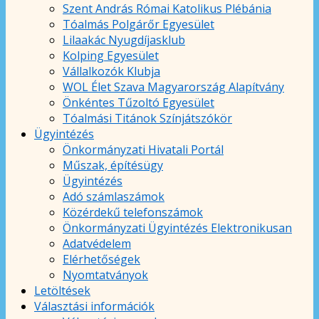
Szent András Római Katolikus Plébánia
Tóalmás Polgárőr Egyesület
Lilaakác Nyugdíjasklub
Kolping Egyesület
Vállalkozók Klubja
WOL Élet Szava Magyarország Alapítvány
Önkéntes Tűzoltó Egyesület
Tóalmási Titánok Színjátszókör
Ügyintézés
Önkormányzati Hivatali Portál
Műszak, építésügy
Ügyintézés
Adó számlaszámok
Közérdekű telefonszámok
Önkormányzati Ügyintézés Elektronikusan
Adatvédelem
Elérhetőségek
Nyomtatványok
Letöltések
Választási információk