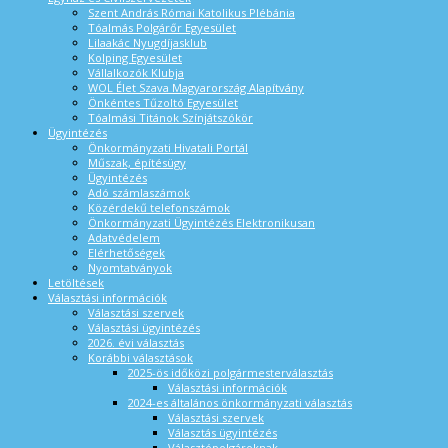
Szent András Római Katolikus Plébánia
Tóalmás Polgárőr Egyesület
Lilaakác Nyugdíjasklub
Kolping Egyesület
Vállalkozók Klubja
WOL Élet Szava Magyarország Alapítvány
Önkéntes Tűzoltó Egyesület
Tóalmási Titánok Színjátszókör
Ügyintézés
Önkormányzati Hivatali Portál
Műszak, építésügy
Ügyintézés
Adó számlaszámok
Közérdekű telefonszámok
Önkormányzati Ügyintézés Elektronikusan
Adatvédelem
Elérhetőségek
Nyomtatványok
Letöltések
Választási információk
Választási szervek
Választási ügyintézés
2026. évi választás
Korábbi választások
2025-ös időközi polgármesterválasztás
Választási információk
2024-es általános önkormányzati választás
Választási szervek
Választás ügyintézés
Választópolgároknak