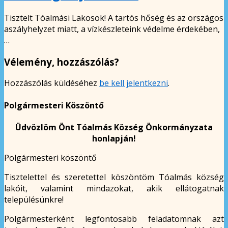
Tisztelt Tóalmási Lakosok! A tartós hőség és az országos
aszályhelyzet miatt, a vízkészleteink védelme érdekében,
…
Vélemény, hozzászólás?
Hozzászólás küldéséhez
be kell jelentkezni
.
Polgármesteri Köszöntő
Üdvözlöm Önt Tóalmás Község Önkormányzata
honlapján!
Polgármesteri köszöntő
Tisztelettel és szeretettel köszöntöm Tóalmás község
lakóit, valamint mindazokat, akik ellátogatnak
településünkre!
Polgármesterként legfontosabb feladatomnak azt