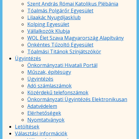
Szent András Római Katolikus Plébánia
Tóalmás Polgárőr Egyesület
Lilaakác Nyugdíjasklub
Kolping Egyesület
Vállalkozók Klubja
WOL Élet Szava Magyarország Alapítvány
Önkéntes Tűzoltó Egyesület
Tóalmási Titánok Színjátszókör
Ügyintézés
Önkormányzati Hivatali Portál
Műszak, építésügy
Ügyintézés
Adó számlaszámok
Közérdekű telefonszámok
Önkormányzati Ügyintézés Elektronikusan
Adatvédelem
Elérhetőségek
Nyomtatványok
Letöltések
Választási információk