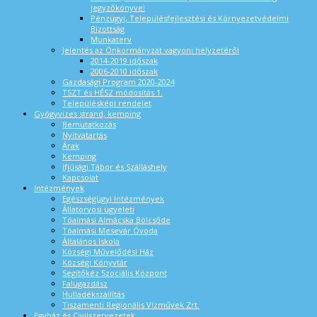
jegyzőkönyvei
Pénzügyi, Településfejlesztési és Környezetvédelmi
Bizottság
Munkaterv
Jelentés az Önkormányzat vagyoni helyzetéről
2014-2019 időszak
2006-2010 időszak
Gazdasági Program 2020-2024
TSZT és HÉSZ módosítás 1.
Településképi rendelet
Gyógyvizes strand, kemping
Bemutatkozás
Nyitvatartás
Árak
Kemping
Ifjúsági Tábor és Szálláshely
Kapcsolat
Intézmények
Egészségügyi Intézmények
Állatorvosi ügyeleti
Tóalmási Almácska Bölcsőde
Tóalmási Mesevár Óvoda
Általános Iskola
Községi Művelődési Ház
Községi Könyvtár
Segítőkéz Szociális Központ
Falugazdász
Hulladékszállítás
Tiszamenti Regionális Vízművek Zrt.
Egyház és Civilszervezetek