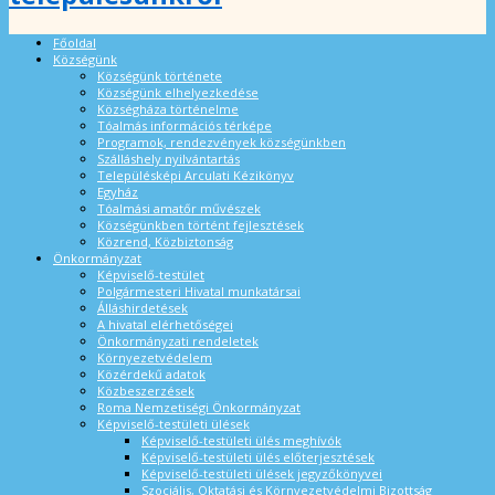
Főoldal
Községünk
Községünk története
Községünk elhelyezkedése
Községháza történelme
Tóalmás információs térképe
Programok, rendezvények községünkben
Szálláshely nyilvántartás
Településképi Arculati Kézikönyv
Egyház
Tóalmási amatőr művészek
Községünkben történt fejlesztések
Közrend, Közbiztonság
Önkormányzat
Képviselő-testület
Polgármesteri Hivatal munkatársai
Álláshirdetések
A hivatal elérhetőségei
Önkormányzati rendeletek
Környezetvédelem
Közérdekű adatok
Közbeszerzések
Roma Nemzetiségi Önkormányzat
Képviselő-testületi ülések
Képviselő-testületi ülés meghívók
Képviselő-testületi ülés előterjesztések
Képviselő-testületi ülések jegyzőkönyvei
Szociális, Oktatási és Környezetvédelmi Bizottság