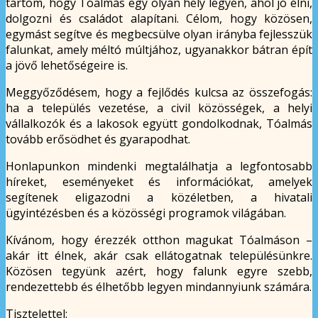
tartom, hogy Tóalmás egy olyan hely legyen, ahol jó élni,
dolgozni és családot alapítani. Célom, hogy közösen,
egymást segítve és megbecsülve olyan irányba fejlesszük
falunkat, amely méltó múltjához, ugyanakkor bátran épít
a jövő lehetőségeire is.
Meggyőződésem, hogy a fejlődés kulcsa az összefogás:
ha a település vezetése, a civil közösségek, a helyi
vállalkozók és a lakosok együtt gondolkodnak, Tóalmás
tovább erősödhet és gyarapodhat.
Honlapunkon mindenki megtalálhatja a legfontosabb
híreket, eseményeket és információkat, amelyek
segítenek eligazodni a közéletben, a hivatali
ügyintézésben és a közösségi programok világában.
Kívánom, hogy érezzék otthon magukat Tóalmáson –
akár itt élnek, akár csak ellátogatnak településünkre.
Közösen tegyünk azért, hogy falunk egyre szebb,
rendezettebb és élhetőbb legyen mindannyiunk számára.
Tisztelettel: