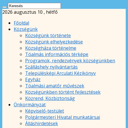
2026 augusztus 10 , hétfő
Főoldal
Községünk
Községünk története
Községünk elhelyezkedése
Községháza történelme
Tóalmás információs térképe
Programok, rendezvények községünkben
Szálláshely nyilvántartás
Településképi Arculati Kézikönyv
Egyház
Tóalmási amatőr művészek
Községünkben történt fejlesztések
Közrend, Közbiztonság
Önkormányzat
Képviselő-testület
Polgármesteri Hivatal munkatársai
Álláshirdetések