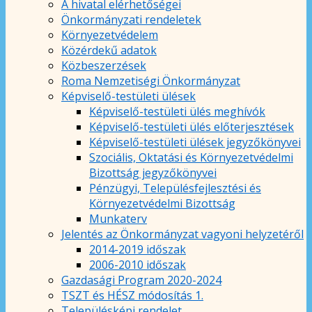
A hivatal elérhetőségei
Önkormányzati rendeletek
Környezetvédelem
Közérdekű adatok
Közbeszerzések
Roma Nemzetiségi Önkormányzat
Képviselő-testületi ülések
Képviselő-testületi ülés meghívók
Képviselő-testületi ülés előterjesztések
Képviselő-testületi ülések jegyzőkönyvei
Szociális, Oktatási és Környezetvédelmi
Bizottság jegyzőkönyvei
Pénzügyi, Településfejlesztési és
Környezetvédelmi Bizottság
Munkaterv
Jelentés az Önkormányzat vagyoni helyzetéről
2014-2019 időszak
2006-2010 időszak
Gazdasági Program 2020-2024
TSZT és HÉSZ módosítás 1.
Településképi rendelet