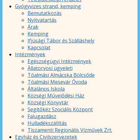
Gyógyvizes strand, kemping
Bemutatkozás
Nyitvatartás
Árak
Kemping
Ifjúsági Tábor és Szálláshely
Kapcsolat
Intézmények
Egészségügyi Intézmények
Állatorvosi ügyeleti
Tóalmási Almácska Bölcsőde
Tóalmási Mesevár Óvoda
Általános Iskola
Községi Művelődési Ház
Községi Könyvtár
Segítőkéz Szociális Központ
Falugazdász
Hulladékszállítás
Tiszamenti Regionális Vízművek Zrt.
Egyház és Civilszervezetek