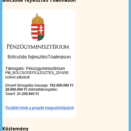
Bölcsőde fejlesztés Tóalmáson
Közlemény