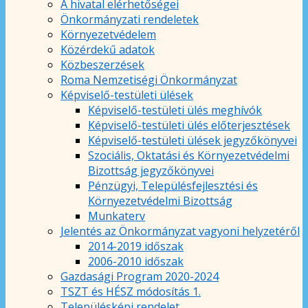
A hivatal elérhetőségei
Önkormányzati rendeletek
Környezetvédelem
Közérdekű adatok
Közbeszerzések
Roma Nemzetiségi Önkormányzat
Képviselő-testületi ülések
Képviselő-testületi ülés meghívók
Képviselő-testületi ülés előterjesztések
Képviselő-testületi ülések jegyzőkönyvei
Szociális, Oktatási és Környezetvédelmi
Bizottság jegyzőkönyvei
Pénzügyi, Településfejlesztési és
Környezetvédelmi Bizottság
Munkaterv
Jelentés az Önkormányzat vagyoni helyzetéről
2014-2019 időszak
2006-2010 időszak
Gazdasági Program 2020-2024
TSZT és HÉSZ módosítás 1.
Településképi rendelet