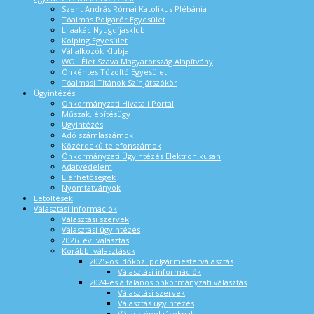
Szent András Római Katolikus Plébánia
Tóalmás Polgárőr Egyesület
Lilaakác Nyugdíjasklub
Kolping Egyesület
Vállalkozók Klubja
WOL Élet Szava Magyarország Alapítvány
Önkéntes Tűzoltó Egyesület
Tóalmási Titánok Színjátszókör
Ügyintézés
Önkormányzati Hivatali Portál
Műszak, építésügy
Ügyintézés
Adó számlaszámok
Közérdekű telefonszámok
Önkormányzati Ügyintézés Elektronikusan
Adatvédelem
Elérhetőségek
Nyomtatványok
Letöltések
Választási információk
Választási szervek
Választási ügyintézés
2026. évi választás
Korábbi választások
2025-ös időközi polgármesterválasztás
Választási információk
2024-es általános önkormányzati választás
Választási szervek
Választás ügyintézés
Választópolgároknak