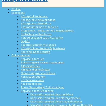
Főoldal
Községünk
Községünk története
Községünk elhelyezkedése
Községháza történelme
Tóalmás információs térképe
Programok, rendezvények községünkben
Szálláshely nyilvántartás
Településképi Arculati Kézikönyv
Egyház
Tóalmási amatőr művészek
Községünkben történt fejlesztések
Közrend, Közbiztonság
Önkormányzat
Képviselő-testület
Polgármesteri Hivatal munkatársai
Álláshirdetések
A hivatal elérhetőségei
Önkormányzati rendeletek
Környezetvédelem
Közérdekű adatok
Közbeszerzések
Roma Nemzetiségi Önkormányzat
Képviselő-testületi ülések
Képviselő-testületi ülés meghívók
Képviselő-testületi ülés előterjesztések
Képviselő-testületi ülések jegyzőkönyvei
Szociális, Oktatási és Környezetvédelmi Bizottság