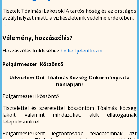
Tisztelt Tóalmási Lakosok! A tartós hőség és az országos
aszályhelyzet miatt, a vízkészleteink védelme érdekében,
…
Vélemény, hozzászólás?
Hozzászólás küldéséhez
be kell jelentkezni
.
Polgármesteri Köszöntő
Üdvözlöm Önt Tóalmás Község Önkormányzata
honlapján!
Polgármesteri köszöntő
Tisztelettel és szeretettel köszöntöm Tóalmás község
lakóit, valamint mindazokat, akik ellátogatnak
településünkre!
Polgármesterként legfontosabb feladatomnak azt