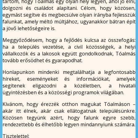
tartom, hogy Tóalmás egy olyan hely legyen, ahol jó élni,
dolgozni és családot alapítani. Célom, hogy közösen,
egymást segítve és megbecsülve olyan irányba fejlesszük
falunkat, amely méltó múltjához, ugyanakkor bátran épít
a jövő lehetőségeire is.
Meggyőződésem, hogy a fejlődés kulcsa az összefogás:
ha a település vezetése, a civil közösségek, a helyi
vállalkozók és a lakosok együtt gondolkodnak, Tóalmás
tovább erősödhet és gyarapodhat.
Honlapunkon mindenki megtalálhatja a legfontosabb
híreket, eseményeket és információkat, amelyek
segítenek eligazodni a közéletben, a hivatali
ügyintézésben és a közösségi programok világában.
Kívánom, hogy érezzék otthon magukat Tóalmáson –
akár itt élnek, akár csak ellátogatnak településünkre.
Közösen tegyünk azért, hogy falunk egyre szebb,
rendezettebb és élhetőbb legyen mindannyiunk számára.
Tisztelettel: