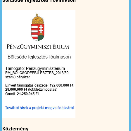
Bölcsőde fejlesztés Tóalmáson
Közlemény