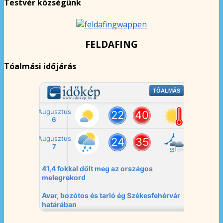
Testvér községünk
FELDAFING
Tóalmási időjárás