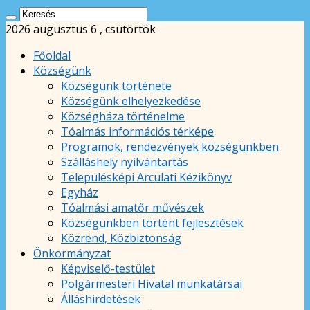
2026 augusztus 6 , csütörtök
Főoldal
Községünk
Községünk története
Községünk elhelyezkedése
Községháza történelme
Tóalmás információs térképe
Programok, rendezvények községünkben
Szálláshely nyilvántartás
Településképi Arculati Kézikönyv
Egyház
Tóalmási amatőr művészek
Községünkben történt fejlesztések
Közrend, Közbiztonság
Önkormányzat
Képviselő-testület
Polgármesteri Hivatal munkatársai
Álláshirdetések