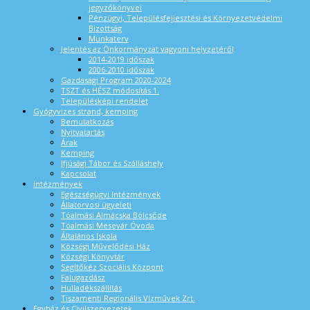
jegyzőkönyvei
Pénzügyi, Településfejlesztési és Környezetvédelmi
Bizottság
Munkaterv
Jelentés az Önkormányzat vagyoni helyzetéről
2014-2019 időszak
2006-2010 időszak
Gazdasági Program 2020-2024
TSZT és HÉSZ módosítás 1.
Településképi rendelet
Gyógyvizes strand, kemping
Bemutatkozás
Nyitvatartás
Árak
Kemping
Ifjúsági Tábor és Szálláshely
Kapcsolat
Intézmények
Egészségügyi Intézmények
Állatorvosi ügyeleti
Tóalmási Almácska Bölcsőde
Tóalmási Mesevár Óvoda
Általános Iskola
Községi Művelődési Ház
Községi Könyvtár
Segítőkéz Szociális Központ
Falugazdász
Hulladékszállítás
Tiszamenti Regionális Vízművek Zrt.
Egyház és Civilszervezetek