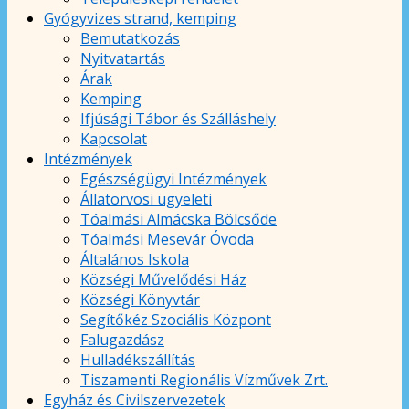
Gyógyvizes strand, kemping
Bemutatkozás
Nyitvatartás
Árak
Kemping
Ifjúsági Tábor és Szálláshely
Kapcsolat
Intézmények
Egészségügyi Intézmények
Állatorvosi ügyeleti
Tóalmási Almácska Bölcsőde
Tóalmási Mesevár Óvoda
Általános Iskola
Községi Művelődési Ház
Községi Könyvtár
Segítőkéz Szociális Központ
Falugazdász
Hulladékszállítás
Tiszamenti Regionális Vízművek Zrt.
Egyház és Civilszervezetek