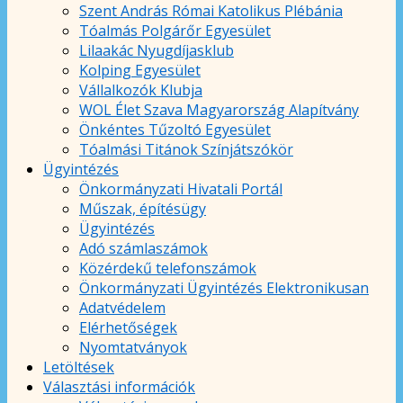
Szent András Római Katolikus Plébánia
Tóalmás Polgárőr Egyesület
Lilaakác Nyugdíjasklub
Kolping Egyesület
Vállalkozók Klubja
WOL Élet Szava Magyarország Alapítvány
Önkéntes Tűzoltó Egyesület
Tóalmási Titánok Színjátszókör
Ügyintézés
Önkormányzati Hivatali Portál
Műszak, építésügy
Ügyintézés
Adó számlaszámok
Közérdekű telefonszámok
Önkormányzati Ügyintézés Elektronikusan
Adatvédelem
Elérhetőségek
Nyomtatványok
Letöltések
Választási információk