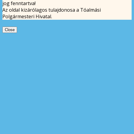
jog fenntartva!
Az oldal kizárólagos tulajdonosa a Tóalmási
Polgármesteri Hivatal.
Close