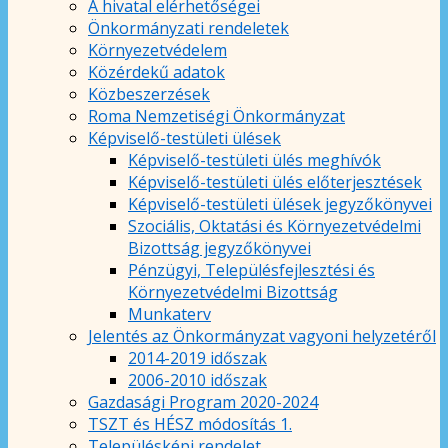
A hivatal elérhetőségei
Önkormányzati rendeletek
Környezetvédelem
Közérdekű adatok
Közbeszerzések
Roma Nemzetiségi Önkormányzat
Képviselő-testületi ülések
Képviselő-testületi ülés meghívók
Képviselő-testületi ülés előterjesztések
Képviselő-testületi ülések jegyzőkönyvei
Szociális, Oktatási és Környezetvédelmi
Bizottság jegyzőkönyvei
Pénzügyi, Településfejlesztési és
Környezetvédelmi Bizottság
Munkaterv
Jelentés az Önkormányzat vagyoni helyzetéről
2014-2019 időszak
2006-2010 időszak
Gazdasági Program 2020-2024
TSZT és HÉSZ módosítás 1.
Településképi rendelet