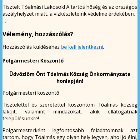
Tisztelt Tóalmási Lakosok! A tartós hőség és az országos
aszályhelyzet miatt, a vízkészleteink védelme érdekében,
…
Vélemény, hozzászólás?
Hozzászólás küldéséhez
be kell jelentkezni
.
Polgármesteri Köszöntő
Üdvözlöm Önt Tóalmás Község Önkormányzata
honlapján!
Polgármesteri köszöntő
Tisztelettel és szeretettel köszöntöm Tóalmás község
lakóit, valamint mindazokat, akik ellátogatnak
településünkre!
Polgármesterként legfontosabb feladatomnak azt
tartom, hogy Tóalmás egy olyan hely legyen, ahol jó élni,