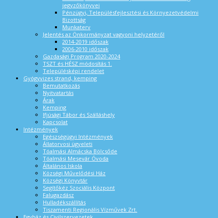
jegyzőkönyvei
Pénzügyi, Településfejlesztési és Környezetvédelmi
Bizottság
Munkaterv
Jelentés az Önkormányzat vagyoni helyzetéről
2014-2019 időszak
2006-2010 időszak
Gazdasági Program 2020-2024
TSZT és HÉSZ módosítás 1.
Településképi rendelet
Gyógyvizes strand, kemping
Bemutatkozás
Nyitvatartás
Árak
Kemping
Ifjúsági Tábor és Szálláshely
Kapcsolat
Intézmények
Egészségügyi Intézmények
Állatorvosi ügyeleti
Tóalmási Almácska Bölcsőde
Tóalmási Mesevár Óvoda
Általános Iskola
Községi Művelődési Ház
Községi Könyvtár
Segítőkéz Szociális Központ
Falugazdász
Hulladékszállítás
Tiszamenti Regionális Vízművek Zrt.
Egyház és Civilszervezetek