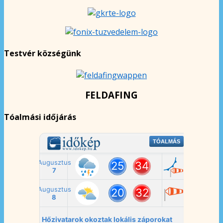
Testvér községünk
FELDAFING
Tóalmási időjárás