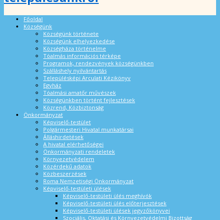
Főoldal
Községünk
Községünk története
Községünk elhelyezkedése
Községháza történelme
Tóalmás információs térképe
Programok, rendezvények községünkben
Szálláshely nyilvántartás
Településképi Arculati Kézikönyv
Egyház
Tóalmási amatőr művészek
Községünkben történt fejlesztések
Közrend, Közbiztonság
Önkormányzat
Képviselő-testület
Polgármesteri Hivatal munkatársai
Álláshirdetések
A hivatal elérhetőségei
Önkormányzati rendeletek
Környezetvédelem
Közérdekű adatok
Közbeszerzések
Roma Nemzetiségi Önkormányzat
Képviselő-testületi ülések
Képviselő-testületi ülés meghívók
Képviselő-testületi ülés előterjesztések
Képviselő-testületi ülések jegyzőkönyvei
Szociális, Oktatási és Környezetvédelmi Bizottság