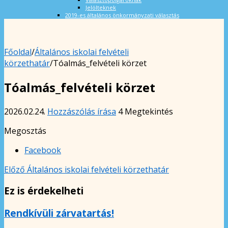
Jelölteknek
2019-es általános önkormányzati választás
Főoldal
/
Általános iskolai felvételi
körzethatár
/
Tóalmás_felvételi körzet
Tóalmás_felvételi körzet
2026.02.24.
Hozzászólás írása
4 Megtekintés
Megosztás
Facebook
Előző
Általános iskolai felvételi körzethatár
Ez is érdekelheti
Rendkívüli zárvatartás!