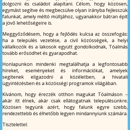
dolgozni és családot alapítani. Célom, hogy közösen,
egymást segítve és megbecsülve olyan irányba fejlesszük
falunkat, amely méltó múltjához, ugyanakkor bátran épít
a jövő lehetőségeire is.
Meggyőződésem, hogy a fejlődés kulcsa az összefogás:
ha a település vezetése, a civil közösségek, a helyi
vállalkozók és a lakosok együtt gondolkodnak, Tóalmás
tovább erősödhet és gyarapodhat.
Honlapunkon mindenki megtalálhatja a legfontosabb
híreket, eseményeket és információkat, amelyek
segítenek eligazodni a közéletben, a hivatali
ügyintézésben és a közösségi programok világában.
Kívánom, hogy érezzék otthon magukat Tóalmáson –
akár itt élnek, akár csak ellátogatnak településünkre.
Közösen tegyünk azért, hogy falunk egyre szebb,
rendezettebb és élhetőbb legyen mindannyiunk számára.
Tisztelettel: