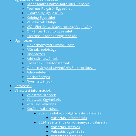
Szent András Római Katolikus Plébánia
Tóalmás Polgárőr Egyesület
Lilaakác Nyugdíjasklub
Kolping Egyesület
Vállalkozók Klubja
WOL Élet Szava Magyarország Alapítvány
Önkéntes Tűzoltó Egyesület
Tóalmási Titánok Színjátszókör
Ügyintézés
Önkormányzati Hivatali Portál
Műszak, építésügy
Ügyintézés
Adó számlaszámok
Közérdekű telefonszámok
Önkormányzati Ügyintézés Elektronikusan
Adatvédelem
Elérhetőségek
Nyomtatványok
Letöltések
Választási információk
Választási szervek
Választási ügyintézés
2026. évi választás
Korábbi választások
2025-ös időközi polgármesterválasztás
Választási információk
2024-es általános önkormányzati választás
Választási szervek
Választás ügyintézés
Választópolgároknak