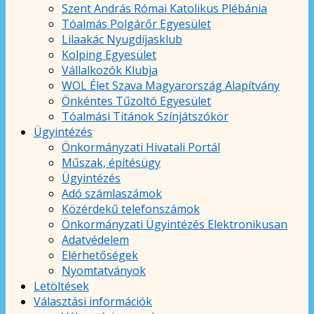
Szent András Római Katolikus Plébánia
Tóalmás Polgárőr Egyesület
Lilaakác Nyugdíjasklub
Kolping Egyesület
Vállalkozók Klubja
WOL Élet Szava Magyarország Alapítvány
Önkéntes Tűzoltó Egyesület
Tóalmási Titánok Színjátszókör
Ügyintézés
Önkormányzati Hivatali Portál
Műszak, építésügy
Ügyintézés
Adó számlaszámok
Közérdekű telefonszámok
Önkormányzati Ügyintézés Elektronikusan
Adatvédelem
Elérhetőségek
Nyomtatványok
Letöltések
Választási információk