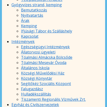
Gyógyvizes strand, kemping
Bemutatkozás
Nyitvatartás
Árak
Kemping
Ifjúsági Tábor és Szálláshely
Kapcsolat
Intézmények
Egészségügyi Intézmények
Állatorvosi ügyeleti
Tóalmási Almácska Bölcsőde
Tóalmási Mesevár Óvoda
Általános Iskola
Községi Művelődési Ház
Községi Könyvtár
Segítőkéz Szociális Központ
Falugazdász
Hulladékszállítás
Tiszamenti Regionális Vízművek Zrt.
Egyház és Civilszervezetek