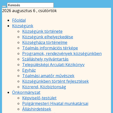
2026 augusztus 6 , csütörtök
Főoldal
Községünk
Községünk története
Községünk elhelyezkedése
Községháza történelme
Tóalmás információs térképe
Programok, rendezvények községünkben
Szálláshely nyilvántartás
Településképi Arculati Kézikönyv
Egyház
Tóalmási amatőr művészek
Községünkben történt fejlesztések
Közrend, Közbiztonság
Önkormányzat
Képviselő-testület
Polgármesteri Hivatal munkatársai
Álláshirdetések