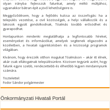
olyan irányba fejlesszük falunkat, amely méltó múltjához,
ugyanakkor bátran épít a jövő lehetőségeire is.
Meggyőződésem, hogy a fejlődés kulcsa az összefogás: ha a
település vezetése, a civil közösségek, a helyi vállalkozók és a
lakosok együtt gondolkodnak, Tóalmás tovább erősödhet és
gyarapodhat.
Honlapunkon mindenki megtalálhatja a legfontosabb híreket,
eseményeket és információkat, amelyek segítenek eligazodni a
közéletben, a hivatali ügyintézésben és a közösségi programok
világában.
Kívánom, hogy érezzék otthon magukat Tóalmáson – akár itt élnek,
akár csak ellátogatnak településünkre. Közösen tegyünk azért, hogy
falunk egyre szebb, rendezettebb és élhetőbb legyen mindannyiunk
számára.
Tisztelettel:
Fodor Sándor polgármester
Önkormányzati Hivatali Portál