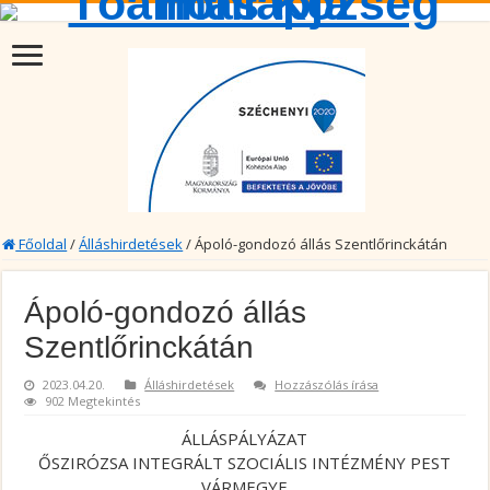
Főoldal
/
Álláshirdetések
/
Ápoló-gondozó állás Szentlőrinckátán
Ápoló-gondozó állás
Szentlőrinckátán
2023.04.20.
Álláshirdetések
Hozzászólás írása
902 Megtekintés
ÁLLÁSPÁLYÁZAT
ŐSZIRÓZSA INTEGRÁLT SZOCIÁLIS INTÉZMÉNY PEST
VÁRMEGYE