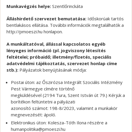
Munkavégzés helye:
Szentlőrinckáta
Álláshirdető szervezet bemutatása:
Időskorúak tartós
bentlakásos ellátása. További információk megtalálhatók a
http://pmoeszi.hu honlapon.
A munkáltatóval, állással kapcsolatos egyéb
lényeges információ (pl. jogviszony létesítés
feltételei; próbaidő; illetmény/fizetés, speciális
adatvédelmi tájékoztatás, szervezet honlap címe
stb.):
Pályázatok benyújtásának módja:
Postai úton: az Őszirózsa Integrált Szociális Intézmény
Pest Vármegye címére történő
megküldésével (2194 Tura, Szent István út 79.) Kérjük a
borítékon feltüntetni a pályázati
azonosító számot: 198-8/2023, valamint a munkakör
megnevezését: ápoló.
Elektronikus úton: Kolesza-Tóth Ilona részére a
humanpolitika@pmoeszi.hu