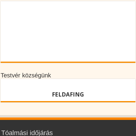
Testvér községünk
FELDAFING
Tóalmási időjárás