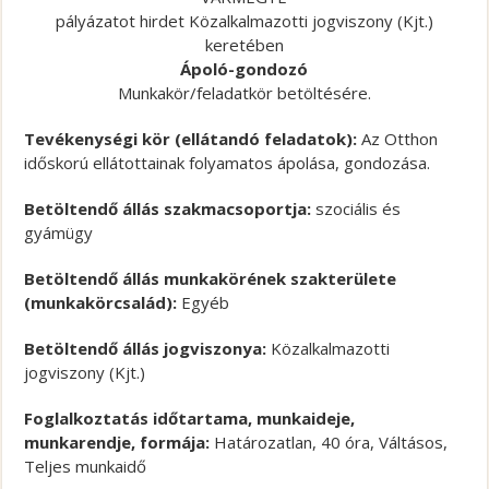
pályázatot hirdet Közalkalmazotti jogviszony (Kjt.)
keretében
Ápoló-gondozó
Munkakör/feladatkör betöltésére.
Tevékenységi kör (ellátandó feladatok):
Az Otthon
időskorú ellátottainak folyamatos ápolása, gondozása.
Betöltendő állás szakmacsoportja:
szociális és
gyámügy
Betöltendő állás munkakörének szakterülete
(munkakörcsalád):
Egyéb
Betöltendő állás jogviszonya:
Közalkalmazotti
jogviszony (Kjt.)
Foglalkoztatás időtartama, munkaideje,
munkarendje, formája:
Határozatlan, 40 óra, Váltásos,
Teljes munkaidő