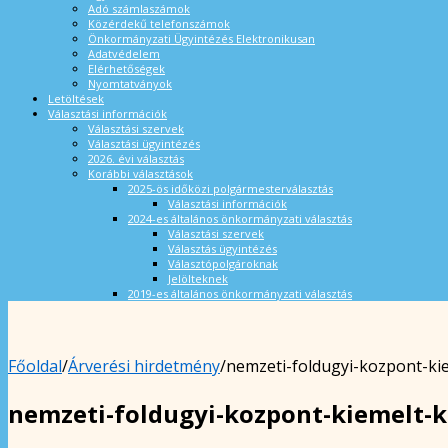
Adó számlaszámok
Közérdekű telefonszámok
Önkormányzati Ügyintézés Elektronikusan
Adatvédelem
Elérhetőségek
Nyomtatványok
Letöltések
Választási információk
Választási szervek
Választási ügyintézés
2026. évi választás
Korábbi választások
2025-ös időközi polgármesterválasztás
Választási információk
2024-es általános önkormányzati választás
Választási szervek
Választás ügyintézés
Választópolgároknak
Jelölteknek
2019-es általános önkormányzati választás
Főoldal
/
Árverési hirdetmény
/
nemzeti-foldugyi-kozpont-ki
nemzeti-foldugyi-kozpont-kiemelt-