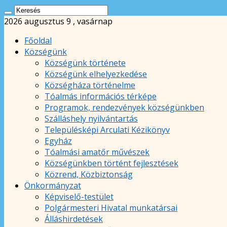
2026 augusztus 9 , vasárnap
Főoldal
Községünk
Községünk története
Községünk elhelyezkedése
Községháza történelme
Tóalmás információs térképe
Programok, rendezvények községünkben
Szálláshely nyilvántartás
Településképi Arculati Kézikönyv
Egyház
Tóalmási amatőr művészek
Községünkben történt fejlesztések
Közrend, Közbiztonság
Önkormányzat
Képviselő-testület
Polgármesteri Hivatal munkatársai
Álláshirdetések