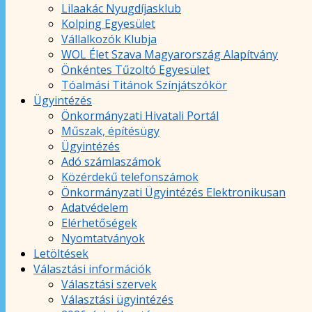
Lilaakác Nyugdíjasklub
Kolping Egyesület
Vállalkozók Klubja
WOL Élet Szava Magyarország Alapítvány
Önkéntes Tűzoltó Egyesület
Tóalmási Titánok Színjátszókör
Ügyintézés
Önkormányzati Hivatali Portál
Műszak, építésügy
Ügyintézés
Adó számlaszámok
Közérdekű telefonszámok
Önkormányzati Ügyintézés Elektronikusan
Adatvédelem
Elérhetőségek
Nyomtatványok
Letöltések
Választási információk
Választási szervek
Választási ügyintézés