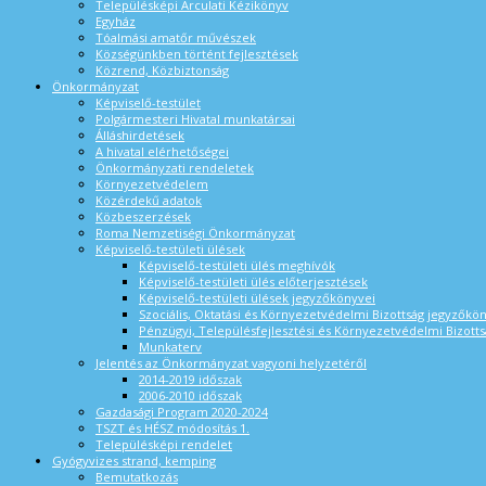
Településképi Arculati Kézikönyv
Egyház
Tóalmási amatőr művészek
Községünkben történt fejlesztések
Közrend, Közbiztonság
Önkormányzat
Képviselő-testület
Polgármesteri Hivatal munkatársai
Álláshirdetések
A hivatal elérhetőségei
Önkormányzati rendeletek
Környezetvédelem
Közérdekű adatok
Közbeszerzések
Roma Nemzetiségi Önkormányzat
Képviselő-testületi ülések
Képviselő-testületi ülés meghívók
Képviselő-testületi ülés előterjesztések
Képviselő-testületi ülések jegyzőkönyvei
Szociális, Oktatási és Környezetvédelmi Bizottság jegyzőkö
Pénzügyi, Településfejlesztési és Környezetvédelmi Bizotts
Munkaterv
Jelentés az Önkormányzat vagyoni helyzetéről
2014-2019 időszak
2006-2010 időszak
Gazdasági Program 2020-2024
TSZT és HÉSZ módosítás 1.
Településképi rendelet
Gyógyvizes strand, kemping
Bemutatkozás