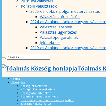
2026. évi választás
Korábbi választások
2025-ös időközi polgármesterválasztás
Választási információk
2024-es általános önkormányzati választá
Választási szervek
Választás ügyintézés
Választópolgároknak
Jelölteknek
2019-es általános önkormányzati választá
Tóalmás K
Főoldal
Községünk
Községünk története
Községünk elhelyezkedése
Községháza történelme
Tóalmás információs térképe
Programok, rendezvények községünkben
Szálláshely nyilvántartás