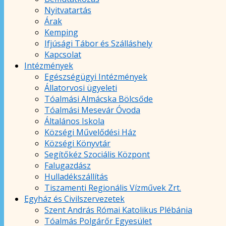
Nyitvatartás
Árak
Kemping
Ifjúsági Tábor és Szálláshely
Kapcsolat
Intézmények
Egészségügyi Intézmények
Állatorvosi ügyeleti
Tóalmási Almácska Bölcsőde
Tóalmási Mesevár Óvoda
Általános Iskola
Községi Művelődési Ház
Községi Könyvtár
Segítőkéz Szociális Központ
Falugazdász
Hulladékszállítás
Tiszamenti Regionális Vízművek Zrt.
Egyház és Civilszervezetek
Szent András Római Katolikus Plébánia
Tóalmás Polgárőr Egyesület