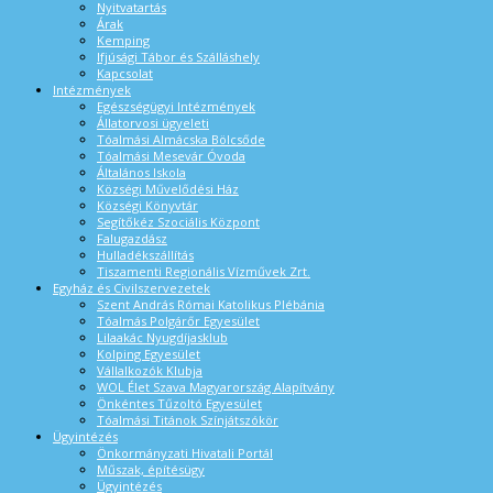
Nyitvatartás
Árak
Kemping
Ifjúsági Tábor és Szálláshely
Kapcsolat
Intézmények
Egészségügyi Intézmények
Állatorvosi ügyeleti
Tóalmási Almácska Bölcsőde
Tóalmási Mesevár Óvoda
Általános Iskola
Községi Művelődési Ház
Községi Könyvtár
Segítőkéz Szociális Központ
Falugazdász
Hulladékszállítás
Tiszamenti Regionális Vízművek Zrt.
Egyház és Civilszervezetek
Szent András Római Katolikus Plébánia
Tóalmás Polgárőr Egyesület
Lilaakác Nyugdíjasklub
Kolping Egyesület
Vállalkozók Klubja
WOL Élet Szava Magyarország Alapítvány
Önkéntes Tűzoltó Egyesület
Tóalmási Titánok Színjátszókör
Ügyintézés
Önkormányzati Hivatali Portál
Műszak, építésügy
Ügyintézés