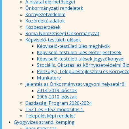
A hivatal elérhetőségei
Önkormányzati rendeletek
Környezetvédelem
Közérdekű adatok
Közbeszerzések
Roma Nemzetiségi Önkormányzat
Képviselő-testületi ülések
Képviselő-testületi ülés meghívók
Képviselő-testületi ülés előterjesztések
Képviselő-testületi ülések jegyzőkönyvei
Szociális, Oktatási és Környezetvédelmi Bi
Pénzügyi, Településfejlesztési és Környez
Munkaterv
Jelentés az Önkormányzat vagyoni helyzetéről
2014-2019 időszak
2006-2010 időszak
Gazdasági Program 2020-2024
TSZT és HÉSZ módosítás 1.
Településképi rendelet
Gyógyvizes strand, kemping
Bemutatkozás