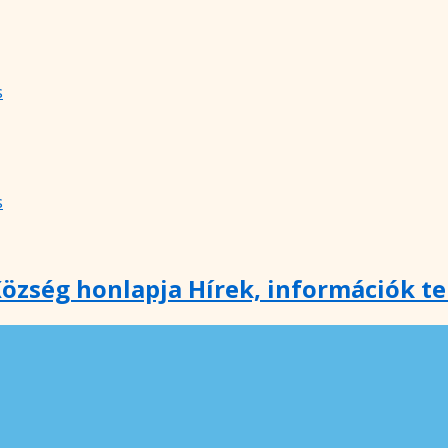
s
s
özség honlapja Hírek, információk t