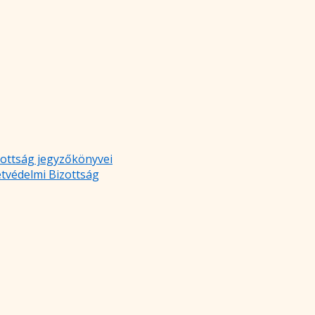
zottság jegyzőkönyvei
etvédelmi Bizottság