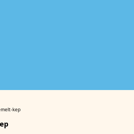
emelt-kep
kep