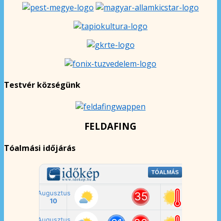
Testvér községünk
FELDAFING
Tóalmási időjárás