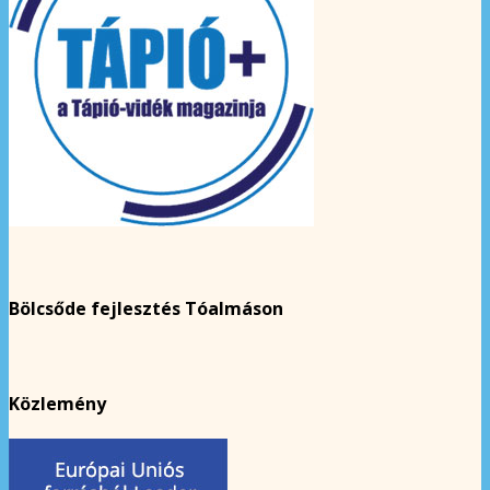
Bölcsőde fejlesztés Tóalmáson
Közlemény