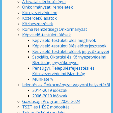
A hivatal elérhetőségei
Önkormányzati rendeletek
Környezetvédelem
Közérdekű adatok
Közbeszerzések
Roma Nemzetiségi Önkormányzat
Képviselő-testületi ülések
Képviselő-testületi ülés meghívók
Képviselő-testületi ülés előterjesztések
Képviselő-testületi ülések jegyzőkönyvei
Szociális, Oktatási és Környezetvédelmi
Bizottság jegyzőkönyvei
Pénzügyi, Településfejlesztési és
Környezetvédelmi Bizottság
Munkaterv
Jelentés az Önkormányzat vagyoni helyzetéről
2014-2019 időszak
2006-2010 időszak
Gazdasági Program 2020-2024
TSZT és HÉSZ módosítás 1.
Településképi rendelet