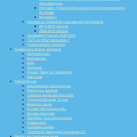
jegyzőkönyvei
Pénzügyi, Településfejlesztési és Környezetvédelmi
Bizottság
Munkaterv
Jelentés az Önkormányzat vagyoni helyzetéről
2014-2019 időszak
2006-2010 időszak
Gazdasági Program 2020-2024
TSZT és HÉSZ módosítás 1.
Településképi rendelet
Gyógyvizes strand, kemping
Bemutatkozás
Nyitvatartás
Árak
Kemping
Ifjúsági Tábor és Szálláshely
Kapcsolat
Intézmények
Egészségügyi Intézmények
Állatorvosi ügyeleti
Tóalmási Almácska Bölcsőde
Tóalmási Mesevár Óvoda
Általános Iskola
Községi Művelődési Ház
Községi Könyvtár
Segítőkéz Szociális Központ
Falugazdász
Hulladékszállítás
Tiszamenti Regionális Vízművek Zrt.
Egyház és Civilszervezetek