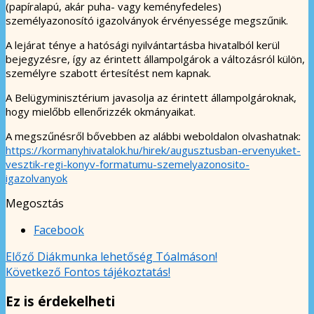
(papíralapú, akár puha- vagy keményfedeles)
személyazonosító igazolványok érvényessége megszűnik.
A lejárat ténye a hatósági nyilvántartásba hivatalból kerül
bejegyzésre, így az érintett állampolgárok a változásról külön,
személyre szabott értesítést nem kapnak.
A Belügyminisztérium javasolja az érintett állampolgároknak,
hogy mielőbb ellenőrizzék okmányaikat.
A megszűnésről bővebben az alábbi weboldalon olvashatnak:
https://kormanyhivatalok.hu/hirek/augusztusban-ervenyuket-
vesztik-regi-konyv-formatumu-szemelyazonosito-
igazolvanyok
Megosztás
Facebook
Előző
Diákmunka lehetőség Tóalmáson!
Következő
Fontos tájékoztatás!
Ez is érdekelheti