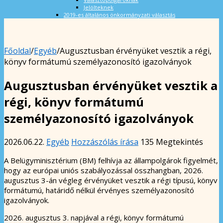
Jelölteknek
2019-es általános önkormányzati választás
Főoldal
/
Egyéb
/
Augusztusban érvényüket vesztik a régi,
könyv formátumú személyazonosító igazolványok
Augusztusban érvényüket vesztik a
régi, könyv formátumú
személyazonosító igazolványok
2026.06.22.
Egyéb
Hozzászólás írása
135 Megtekintés
A Belügyminisztérium (BM) felhívja az állampolgárok figyelmét,
hogy az európai uniós szabályozással összhangban, 2026.
augusztus 3-án végleg érvényüket vesztik a régi típusú, könyv
formátumú, határidő nélkül érvényes személyazonosító
igazolványok.
2026. augusztus 3. napjával a régi, könyv formátumú