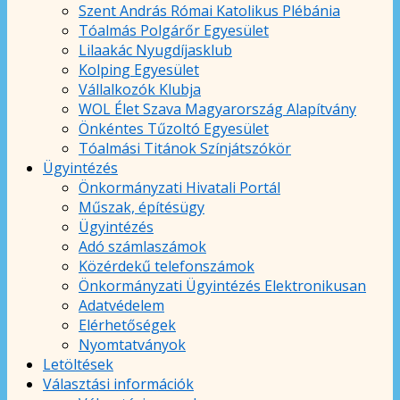
Szent András Római Katolikus Plébánia
Tóalmás Polgárőr Egyesület
Lilaakác Nyugdíjasklub
Kolping Egyesület
Vállalkozók Klubja
WOL Élet Szava Magyarország Alapítvány
Önkéntes Tűzoltó Egyesület
Tóalmási Titánok Színjátszókör
Ügyintézés
Önkormányzati Hivatali Portál
Műszak, építésügy
Ügyintézés
Adó számlaszámok
Közérdekű telefonszámok
Önkormányzati Ügyintézés Elektronikusan
Adatvédelem
Elérhetőségek
Nyomtatványok
Letöltések
Választási információk