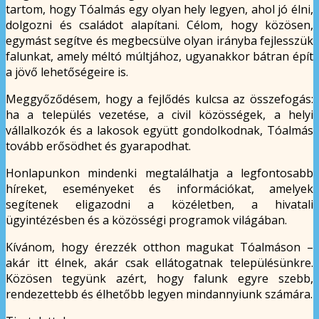
tartom, hogy Tóalmás egy olyan hely legyen, ahol jó élni,
dolgozni és családot alapítani. Célom, hogy közösen,
egymást segítve és megbecsülve olyan irányba fejlesszük
falunkat, amely méltó múltjához, ugyanakkor bátran épít
a jövő lehetőségeire is.
Meggyőződésem, hogy a fejlődés kulcsa az összefogás:
ha a település vezetése, a civil közösségek, a helyi
vállalkozók és a lakosok együtt gondolkodnak, Tóalmás
tovább erősödhet és gyarapodhat.
Honlapunkon mindenki megtalálhatja a legfontosabb
híreket, eseményeket és információkat, amelyek
segítenek eligazodni a közéletben, a hivatali
ügyintézésben és a közösségi programok világában.
Kívánom, hogy érezzék otthon magukat Tóalmáson –
akár itt élnek, akár csak ellátogatnak településünkre.
Közösen tegyünk azért, hogy falunk egyre szebb,
rendezettebb és élhetőbb legyen mindannyiunk számára.