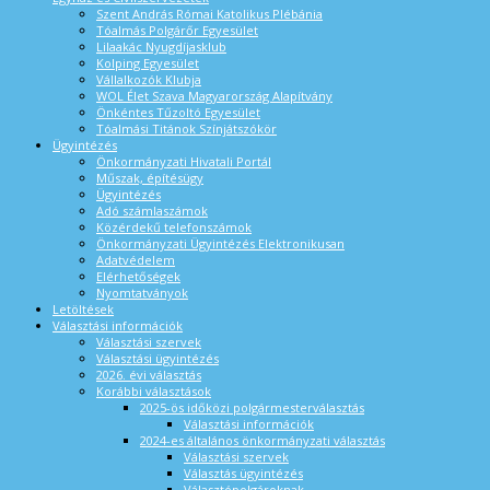
Szent András Római Katolikus Plébánia
Tóalmás Polgárőr Egyesület
Lilaakác Nyugdíjasklub
Kolping Egyesület
Vállalkozók Klubja
WOL Élet Szava Magyarország Alapítvány
Önkéntes Tűzoltó Egyesület
Tóalmási Titánok Színjátszókör
Ügyintézés
Önkormányzati Hivatali Portál
Műszak, építésügy
Ügyintézés
Adó számlaszámok
Közérdekű telefonszámok
Önkormányzati Ügyintézés Elektronikusan
Adatvédelem
Elérhetőségek
Nyomtatványok
Letöltések
Választási információk
Választási szervek
Választási ügyintézés
2026. évi választás
Korábbi választások
2025-ös időközi polgármesterválasztás
Választási információk
2024-es általános önkormányzati választás
Választási szervek
Választás ügyintézés
Választópolgároknak