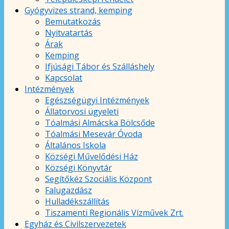
Gyógyvizes strand, kemping
Bemutatkozás
Nyitvatartás
Árak
Kemping
Ifjúsági Tábor és Szálláshely
Kapcsolat
Intézmények
Egészségügyi Intézmények
Állatorvosi ügyeleti
Tóalmási Almácska Bölcsőde
Tóalmási Mesevár Óvoda
Általános Iskola
Községi Művelődési Ház
Községi Könyvtár
Segítőkéz Szociális Központ
Falugazdász
Hulladékszállítás
Tiszamenti Regionális Vízművek Zrt.
Egyház és Civilszervezetek