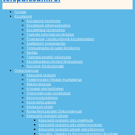
Főoldal
Községünk
Községünk története
Községünk elhelyezkedése
Községháza történelme
Tóalmás információs térképe
Programok, rendezvények községünkben
Szálláshely nyilvántartás
Településképi Arculati Kézikönyv
Egyház
Tóalmási amatőr művészek
Községünkben történt fejlesztések
Közrend, Közbiztonság
Önkormányzat
Képviselő-testület
Polgármesteri Hivatal munkatársai
Álláshirdetések
A hivatal elérhetőségei
Önkormányzati rendeletek
Környezetvédelem
Közérdekű adatok
Közbeszerzések
Roma Nemzetiségi Önkormányzat
Képviselő-testületi ülések
Képviselő-testületi ülés meghívók
Képviselő-testületi ülés előterjesztések
Képviselő-testületi ülések jegyzőkönyvei
Szociális, Oktatási és Környezetvédelmi Bizottság