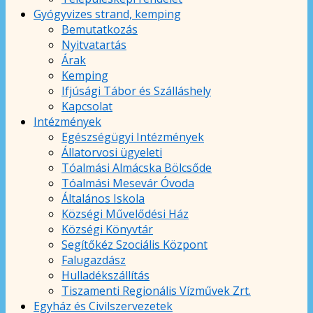
Gyógyvizes strand, kemping
Bemutatkozás
Nyitvatartás
Árak
Kemping
Ifjúsági Tábor és Szálláshely
Kapcsolat
Intézmények
Egészségügyi Intézmények
Állatorvosi ügyeleti
Tóalmási Almácska Bölcsőde
Tóalmási Mesevár Óvoda
Általános Iskola
Községi Művelődési Ház
Községi Könyvtár
Segítőkéz Szociális Központ
Falugazdász
Hulladékszállítás
Tiszamenti Regionális Vízművek Zrt.
Egyház és Civilszervezetek