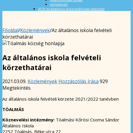
Jelölteknek
2019-es általános önkormányzati választás
Főoldal
/
Közlemények
/
Az általános iskola felvételi
körzethatárai
Az általános iskola felvételi
körzethatárai
2021.03.09.
Közlemények
Hozzászólás írása
929
Megtekintés
Az általános iskola felvételi körzete 2021/2022 tanévben
TÓALMÁS
Köznevelési intézmény:
Tóalmási Kőrösi Csoma Sándor
Általános Iskola
2252 Tóalmás, Béke utca 27.