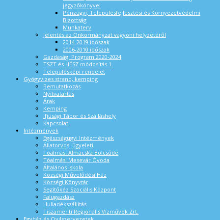
jegyzőkönyvei
Pénzügyi, Településfejlesztési és Környezetvédelmi
Bizottság
Munkaterv
Jelentés az Önkormányzat vagyoni helyzetéről
2014-2019 időszak
2006-2010 időszak
Gazdasági Program 2020-2024
TSZT és HÉSZ módosítás 1.
Településképi rendelet
Gyógyvizes strand, kemping
Bemutatkozás
Nyitvatartás
Árak
Kemping
Ifjúsági Tábor és Szálláshely
Kapcsolat
Intézmények
Egészségügyi Intézmények
Állatorvosi ügyeleti
Tóalmási Almácska Bölcsőde
Tóalmási Mesevár Óvoda
Általános Iskola
Községi Művelődési Ház
Községi Könyvtár
Segítőkéz Szociális Központ
Falugazdász
Hulladékszállítás
Tiszamenti Regionális Vízművek Zrt.
Egyház és Civilszervezetek