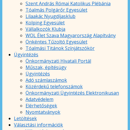
Szent András Római Katolikus Plébánia
Tóalmás Polgárőr Egyesület
Lilaakác Nyugdíjasklub
Kolping Egyesület
Vállalkozók Klubja
WOL Élet Szava Magyarország Alapítvány
Önkéntes Tűzoltó Egyesület
Tóalmási Titánok Színjátszókör
Ügyintézés
Önkormányzati Hivatali Portál
Műszak, építésügy
Ügyintézés
Adó számlaszámok
Közérdekű telefonszámok
Önkormányzati Ügyintézés Elektronikusan
Adatvédelem
Elérhetőségek
Nyomtatványok
Letöltések
Választási információk