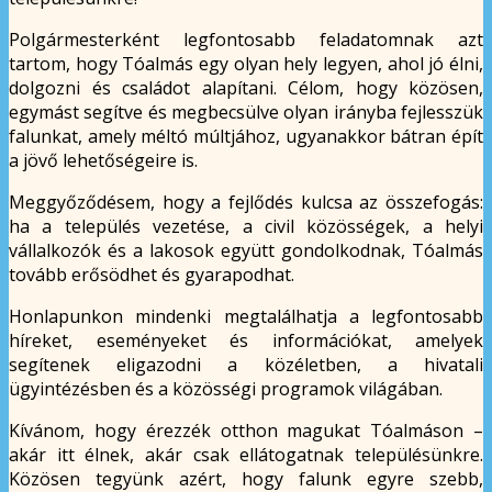
Polgármesterként legfontosabb feladatomnak azt
tartom, hogy Tóalmás egy olyan hely legyen, ahol jó élni,
dolgozni és családot alapítani. Célom, hogy közösen,
egymást segítve és megbecsülve olyan irányba fejlesszük
falunkat, amely méltó múltjához, ugyanakkor bátran épít
a jövő lehetőségeire is.
Meggyőződésem, hogy a fejlődés kulcsa az összefogás:
ha a település vezetése, a civil közösségek, a helyi
vállalkozók és a lakosok együtt gondolkodnak, Tóalmás
tovább erősödhet és gyarapodhat.
Honlapunkon mindenki megtalálhatja a legfontosabb
híreket, eseményeket és információkat, amelyek
segítenek eligazodni a közéletben, a hivatali
ügyintézésben és a közösségi programok világában.
Kívánom, hogy érezzék otthon magukat Tóalmáson –
akár itt élnek, akár csak ellátogatnak településünkre.
Közösen tegyünk azért, hogy falunk egyre szebb,