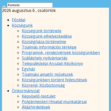
2026 augusztus 6 , csütörtök
Főoldal
Községünk
Községünk története
Községünk elhelyezkedése
Községháza történelme
Tóalmás információs térképe
Programok, rendezvények községünkben
Szálláshely nyilvántartás
Településképi Arculati Kézikönyv
Egyház
Tóalmási amatőr művészek
Községünkben történt fejlesztések
Közrend, Közbiztonság
Önkormányzat
Képviselő-testület
Polgármesteri Hivatal munkatársai
Álláshirdetések