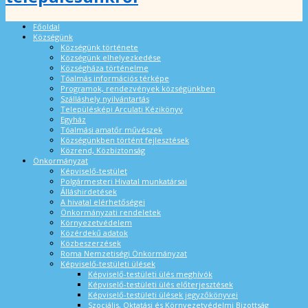
Főoldal
Községünk
Községünk története
Községünk elhelyezkedése
Községháza történelme
Tóalmás információs térképe
Programok, rendezvények községünkben
Szálláshely nyilvántartás
Településképi Arculati Kézikönyv
Egyház
Tóalmási amatőr művészek
Községünkben történt fejlesztések
Közrend, Közbiztonság
Önkormányzat
Képviselő-testület
Polgármesteri Hivatal munkatársai
Álláshirdetések
A hivatal elérhetőségei
Önkormányzati rendeletek
Környezetvédelem
Közérdekű adatok
Közbeszerzések
Roma Nemzetiségi Önkormányzat
Képviselő-testületi ülések
Képviselő-testületi ülés meghívók
Képviselő-testületi ülés előterjesztések
Képviselő-testületi ülések jegyzőkönyvei
Szociális, Oktatási és Környezetvédelmi Bizottság