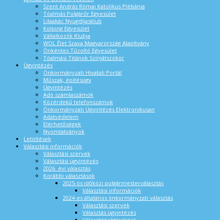
Szent András Római Katolikus Plébánia
Tóalmás Polgárőr Egyesület
Lilaakác Nyugdíjasklub
Kolping Egyesület
Vállalkozók Klubja
WOL Élet Szava Magyarország Alapítvány
Önkéntes Tűzoltó Egyesület
Tóalmási Titánok Színjátszókör
Ügyintézés
Önkormányzati Hivatali Portál
Műszak, építésügy
Ügyintézés
Adó számlaszámok
Közérdekű telefonszámok
Önkormányzati Ügyintézés Elektronikusan
Adatvédelem
Elérhetőségek
Nyomtatványok
Letöltések
Választási információk
Választási szervek
Választási ügyintézés
2026. évi választás
Korábbi választások
2025-ös időközi polgármesterválasztás
Választási információk
2024-es általános önkormányzati választás
Választási szervek
Választás ügyintézés
Választópolgároknak