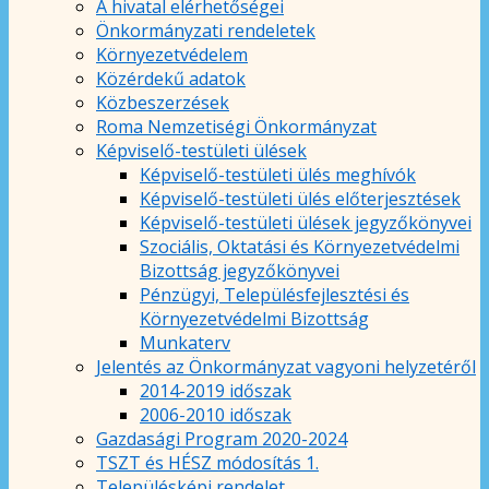
A hivatal elérhetőségei
Önkormányzati rendeletek
Környezetvédelem
Közérdekű adatok
Közbeszerzések
Roma Nemzetiségi Önkormányzat
Képviselő-testületi ülések
Képviselő-testületi ülés meghívók
Képviselő-testületi ülés előterjesztések
Képviselő-testületi ülések jegyzőkönyvei
Szociális, Oktatási és Környezetvédelmi
Bizottság jegyzőkönyvei
Pénzügyi, Településfejlesztési és
Környezetvédelmi Bizottság
Munkaterv
Jelentés az Önkormányzat vagyoni helyzetéről
2014-2019 időszak
2006-2010 időszak
Gazdasági Program 2020-2024
TSZT és HÉSZ módosítás 1.
Településképi rendelet