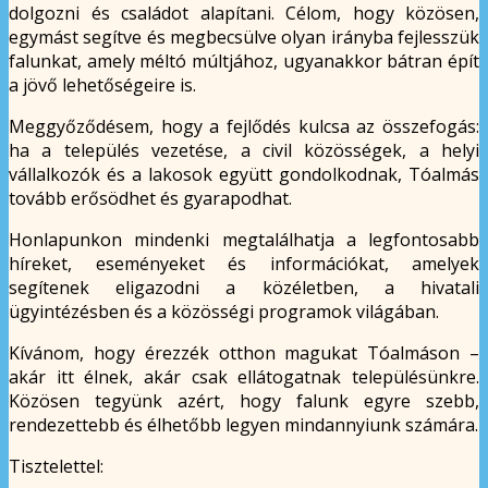
dolgozni és családot alapítani. Célom, hogy közösen,
egymást segítve és megbecsülve olyan irányba fejlesszük
falunkat, amely méltó múltjához, ugyanakkor bátran épít
a jövő lehetőségeire is.
Meggyőződésem, hogy a fejlődés kulcsa az összefogás:
ha a település vezetése, a civil közösségek, a helyi
vállalkozók és a lakosok együtt gondolkodnak, Tóalmás
tovább erősödhet és gyarapodhat.
Honlapunkon mindenki megtalálhatja a legfontosabb
híreket, eseményeket és információkat, amelyek
segítenek eligazodni a közéletben, a hivatali
ügyintézésben és a közösségi programok világában.
Kívánom, hogy érezzék otthon magukat Tóalmáson –
akár itt élnek, akár csak ellátogatnak településünkre.
Közösen tegyünk azért, hogy falunk egyre szebb,
rendezettebb és élhetőbb legyen mindannyiunk számára.
Tisztelettel: