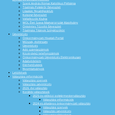
Szent András Római Katolikus Plébánia
Tóalmás Polgárőr Egyesület
Lilaakác Nyugdíjasklub
Kolping Egyesület
Vállalkozók Klubja
WOL Élet Szava Magyarország Alapítvány
Önkéntes Tűzoltó Egyesület
Tóalmási Titánok Színjátszókör
Ügyintézés
Önkormányzati Hivatali Portál
Műszak, építésügy
Ügyintézés
Adó számlaszámok
Közérdekű telefonszámok
Önkormányzati Ügyintézés Elektronikusan
Adatvédelem
Elérhetőségek
Nyomtatványok
Letöltések
Választási információk
Választási szervek
Választási ügyintézés
2026. évi választás
Korábbi választások
2025-ös időközi polgármesterválasztás
Választási információk
2024-es általános önkormányzati választás
Választási szervek
Választás ügyintézés
Választópolgároknak