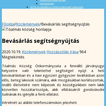
Jelölteknek
2019-es általános önkormányzati választás
Főoldal
/
Közlemények
/
Bevásárlás segítségnyújtás
Bevásárlás segítségnyújtás
2020.10.19.
Közlemények
Hozzászólás írása
964
Megtekintés
Tóalmás Község Önkormányzata a fennálló járványügyi
helyzetre való tekintettel segítséget nyújt a heti
bevásárlásban és a havi egyszeri gyógyszer kiváltásban azon
idős, beteg lakosok számára, akik mozgásukban korlátozottak,
önálló életvitelre nem képesek és községünkben nem lakik
közvetlen hozzátartozójuk, akik ellátásukról gondoskodni
tudnának és igénylik a fenti ellátást.
Kérelmét az alábbi telefonszámokon jelezheti: