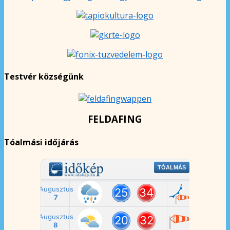
Testvér községünk
FELDAFING
Tóalmási időjárás