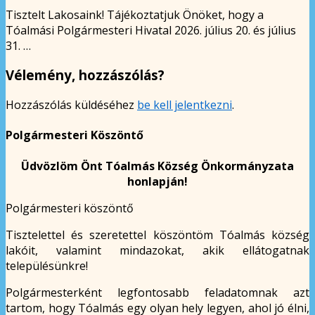
Tisztelt Lakosaink! Tájékoztatjuk Önöket, hogy a
Tóalmási Polgármesteri Hivatal 2026. július 20. és július
31. …
Vélemény, hozzászólás?
Hozzászólás küldéséhez
be kell jelentkezni
.
Polgármesteri Köszöntő
Üdvözlöm Önt Tóalmás Község Önkormányzata
honlapján!
Polgármesteri köszöntő
Tisztelettel és szeretettel köszöntöm Tóalmás község
lakóit, valamint mindazokat, akik ellátogatnak
településünkre!
Polgármesterként legfontosabb feladatomnak azt
tartom, hogy Tóalmás egy olyan hely legyen, ahol jó élni,