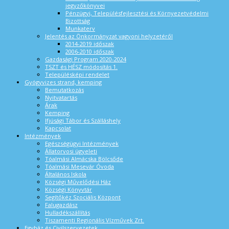
jegyzőkönyvei
Pénzügyi, Településfejlesztési és Környezetvédelmi
Bizottság
Munkaterv
Jelentés az Önkormányzat vagyoni helyzetéről
2014-2019 időszak
2006-2010 időszak
Gazdasági Program 2020-2024
TSZT és HÉSZ módosítás 1.
Településképi rendelet
Gyógyvizes strand, kemping
Bemutatkozás
Nyitvatartás
Árak
Kemping
Ifjúsági Tábor és Szálláshely
Kapcsolat
Intézmények
Egészségügyi Intézmények
Állatorvosi ügyeleti
Tóalmási Almácska Bölcsőde
Tóalmási Mesevár Óvoda
Általános Iskola
Községi Művelődési Ház
Községi Könyvtár
Segítőkéz Szociális Központ
Falugazdász
Hulladékszállítás
Tiszamenti Regionális Vízművek Zrt.
Egyház és Civilszervezetek