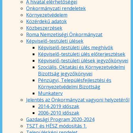
A hivatal elérhetőségei
Önkormányzati rendeletek
Környezetvédelem
Közérdekű adatok
Közbeszerzések
Roma Nemzetiségi Önkormányzat
Képviselő-testületi ülések
Képviselő-testületi ülés meghívók
Képviselő-testületi ülés előterjesztések
Képviselő-testületi ülések jegyzőkönyvei
Szociális, Oktatási és Környezetvédelmi
Bizottság jegyzőkönyvei
Pénzügyi, Településfejlesztési és
Környezetvédelmi Bizottság
Munkaterv
Jelentés az Önkormányzat vagyoni helyzetéről
2014-2019 időszak
2006-2010 időszak
Gazdasági Program 2020-2024
TSZT és HÉSZ módosítás 1.
Településképi rendelet