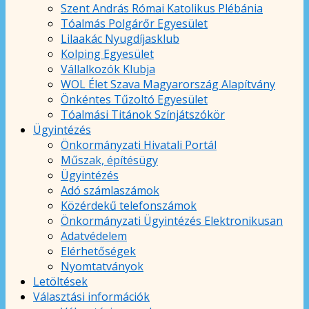
Szent András Római Katolikus Plébánia
Tóalmás Polgárőr Egyesület
Lilaakác Nyugdíjasklub
Kolping Egyesület
Vállalkozók Klubja
WOL Élet Szava Magyarország Alapítvány
Önkéntes Tűzoltó Egyesület
Tóalmási Titánok Színjátszókör
Ügyintézés
Önkormányzati Hivatali Portál
Műszak, építésügy
Ügyintézés
Adó számlaszámok
Közérdekű telefonszámok
Önkormányzati Ügyintézés Elektronikusan
Adatvédelem
Elérhetőségek
Nyomtatványok
Letöltések
Választási információk