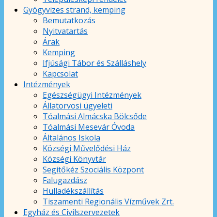
Gyógyvizes strand, kemping
Bemutatkozás
Nyitvatartás
Árak
Kemping
Ifjúsági Tábor és Szálláshely
Kapcsolat
Intézmények
Egészségügyi Intézmények
Állatorvosi ügyeleti
Tóalmási Almácska Bölcsőde
Tóalmási Mesevár Óvoda
Általános Iskola
Községi Művelődési Ház
Községi Könyvtár
Segítőkéz Szociális Központ
Falugazdász
Hulladékszállítás
Tiszamenti Regionális Vízművek Zrt.
Egyház és Civilszervezetek