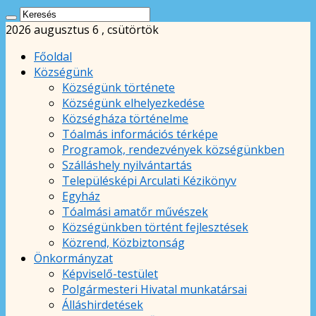
2026 augusztus 6 , csütörtök
Főoldal
Községünk
Községünk története
Községünk elhelyezkedése
Községháza történelme
Tóalmás információs térképe
Programok, rendezvények községünkben
Szálláshely nyilvántartás
Településképi Arculati Kézikönyv
Egyház
Tóalmási amatőr művészek
Községünkben történt fejlesztések
Közrend, Közbiztonság
Önkormányzat
Képviselő-testület
Polgármesteri Hivatal munkatársai
Álláshirdetések