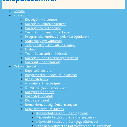
Főoldal
Községünk
Községünk története
Községünk elhelyezkedése
Községháza történelme
Tóalmás információs térképe
Programok, rendezvények községünkben
Szálláshely nyilvántartás
Településképi Arculati Kézikönyv
Egyház
Tóalmási amatőr művészek
Községünkben történt fejlesztések
Közrend, Közbiztonság
Önkormányzat
Képviselő-testület
Polgármesteri Hivatal munkatársai
Álláshirdetések
A hivatal elérhetőségei
Önkormányzati rendeletek
Környezetvédelem
Közérdekű adatok
Közbeszerzések
Roma Nemzetiségi Önkormányzat
Képviselő-testületi ülések
Képviselő-testületi ülés meghívók
Képviselő-testületi ülés előterjesztések
Képviselő-testületi ülések jegyzőkönyvei
Szociális, Oktatási és Környezetvédelmi Bizottság