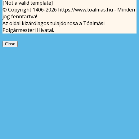
[Not a valid template]
© Copyright 1406-2026 https://www.toalmas.hu - Minden
jog fenntartva!
Az oldal kizárólagos tulajdonosa a Tóalmási
Polgármesteri Hivatal.
Close