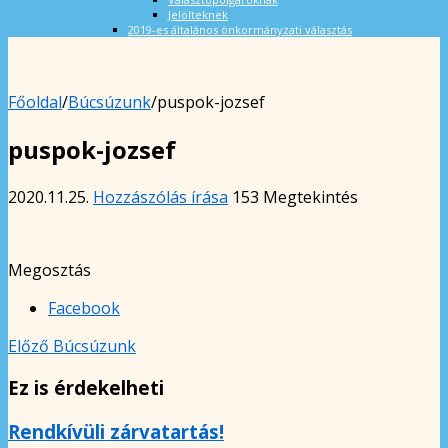
Jelölteknek
2019-es általános önkormányzati választás
Főoldal
/
Búcsúzunk
/
puspok-jozsef
puspok-jozsef
2020.11.25.
Hozzászólás írása
153 Megtekintés
Megosztás
Facebook
Előző
Búcsúzunk
Ez is érdekelheti
Rendkívüli zárvatartás!