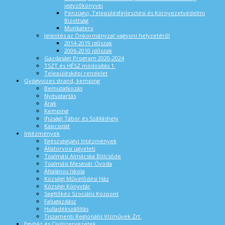
jegyzőkönyvei
Pénzügyi, Településfejlesztési és Környezetvédelmi
Bizottság
Munkaterv
Jelentés az Önkormányzat vagyoni helyzetéről
2014-2019 időszak
2006-2010 időszak
Gazdasági Program 2020-2024
TSZT és HÉSZ módosítás 1.
Településképi rendelet
Gyógyvizes strand, kemping
Bemutatkozás
Nyitvatartás
Árak
Kemping
Ifjúsági Tábor és Szálláshely
Kapcsolat
Intézmények
Egészségügyi Intézmények
Állatorvosi ügyeleti
Tóalmási Almácska Bölcsőde
Tóalmási Mesevár Óvoda
Általános Iskola
Községi Művelődési Ház
Községi Könyvtár
Segítőkéz Szociális Központ
Falugazdász
Hulladékszállítás
Tiszamenti Regionális Vízművek Zrt.
Egyház és Civilszervezetek