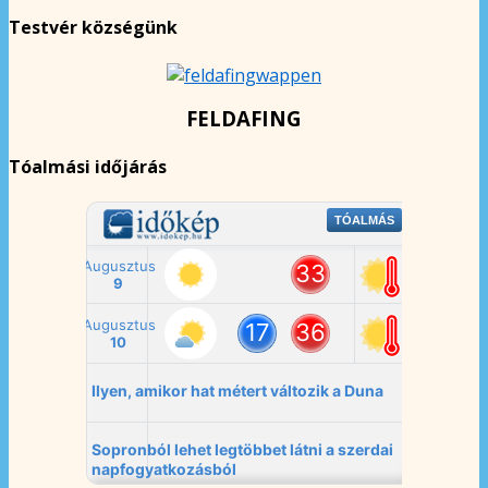
Testvér községünk
FELDAFING
Tóalmási időjárás