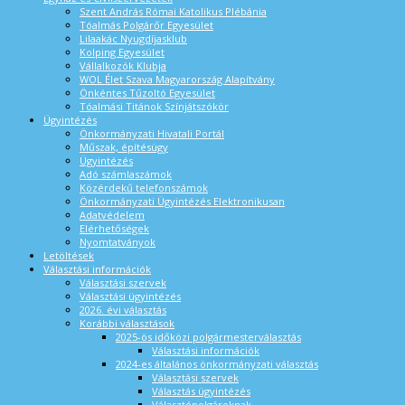
Szent András Római Katolikus Plébánia
Tóalmás Polgárőr Egyesület
Lilaakác Nyugdíjasklub
Kolping Egyesület
Vállalkozók Klubja
WOL Élet Szava Magyarország Alapítvány
Önkéntes Tűzoltó Egyesület
Tóalmási Titánok Színjátszókör
Ügyintézés
Önkormányzati Hivatali Portál
Műszak, építésügy
Ügyintézés
Adó számlaszámok
Közérdekű telefonszámok
Önkormányzati Ügyintézés Elektronikusan
Adatvédelem
Elérhetőségek
Nyomtatványok
Letöltések
Választási információk
Választási szervek
Választási ügyintézés
2026. évi választás
Korábbi választások
2025-ös időközi polgármesterválasztás
Választási információk
2024-es általános önkormányzati választás
Választási szervek
Választás ügyintézés
Választópolgároknak