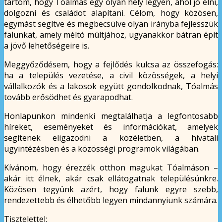
tartom, hogy Tóalmás egy olyan hely legyen, ahol jó élni,
dolgozni és családot alapítani. Célom, hogy közösen,
egymást segítve és megbecsülve olyan irányba fejlesszük
falunkat, amely méltó múltjához, ugyanakkor bátran épít
a jövő lehetőségeire is.
Meggyőződésem, hogy a fejlődés kulcsa az összefogás:
ha a település vezetése, a civil közösségek, a helyi
vállalkozók és a lakosok együtt gondolkodnak, Tóalmás
tovább erősödhet és gyarapodhat.
Honlapunkon mindenki megtalálhatja a legfontosabb
híreket, eseményeket és információkat, amelyek
segítenek eligazodni a közéletben, a hivatali
ügyintézésben és a közösségi programok világában.
Kívánom, hogy érezzék otthon magukat Tóalmáson –
akár itt élnek, akár csak ellátogatnak településünkre.
Közösen tegyünk azért, hogy falunk egyre szebb,
rendezettebb és élhetőbb legyen mindannyiunk számára.
Tisztelettel: