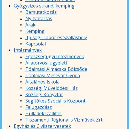
Gyógyvizes strand, kemping
Bemutatkozás
Nyitvatartás
Árak
Kemping
Ifjúsági Tábor és Szálláshely
Kapcsolat
Intézmények
Egészségügyi Intézmények
Állatorvosi ügyeleti
Tóalmási Almácska Bölcsőde
Tóalmási Mesevár Óvoda
Általános Iskola
Községi Művelődési Ház
Községi Könyvtár
Segítőkéz Szociális Központ
Falugazdász
Hulladékszállítás
Tiszamenti Regionális Vízművek Zrt.
Egyház és Civilszervezetek