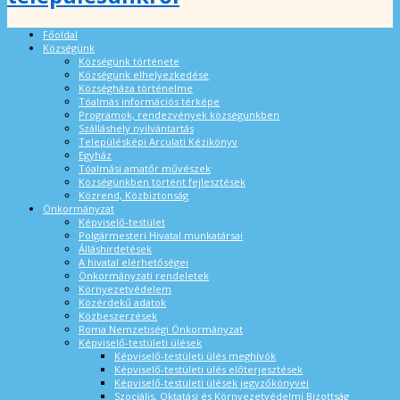
Főoldal
Községünk
Községünk története
Községünk elhelyezkedése
Községháza történelme
Tóalmás információs térképe
Programok, rendezvények községünkben
Szálláshely nyilvántartás
Településképi Arculati Kézikönyv
Egyház
Tóalmási amatőr művészek
Községünkben történt fejlesztések
Közrend, Közbiztonság
Önkormányzat
Képviselő-testület
Polgármesteri Hivatal munkatársai
Álláshirdetések
A hivatal elérhetőségei
Önkormányzati rendeletek
Környezetvédelem
Közérdekű adatok
Közbeszerzések
Roma Nemzetiségi Önkormányzat
Képviselő-testületi ülések
Képviselő-testületi ülés meghívók
Képviselő-testületi ülés előterjesztések
Képviselő-testületi ülések jegyzőkönyvei
Szociális, Oktatási és Környezetvédelmi Bizottság