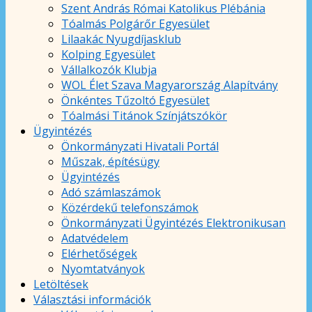
Szent András Római Katolikus Plébánia
Tóalmás Polgárőr Egyesület
Lilaakác Nyugdíjasklub
Kolping Egyesület
Vállalkozók Klubja
WOL Élet Szava Magyarország Alapítvány
Önkéntes Tűzoltó Egyesület
Tóalmási Titánok Színjátszókör
Ügyintézés
Önkormányzati Hivatali Portál
Műszak, építésügy
Ügyintézés
Adó számlaszámok
Közérdekű telefonszámok
Önkormányzati Ügyintézés Elektronikusan
Adatvédelem
Elérhetőségek
Nyomtatványok
Letöltések
Választási információk