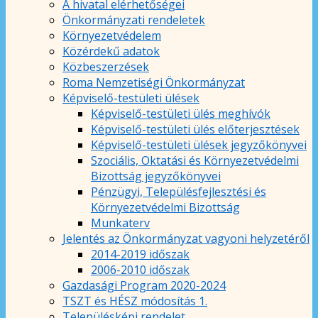
A hivatal elérhetőségei
Önkormányzati rendeletek
Környezetvédelem
Közérdekű adatok
Közbeszerzések
Roma Nemzetiségi Önkormányzat
Képviselő-testületi ülések
Képviselő-testületi ülés meghívók
Képviselő-testületi ülés előterjesztések
Képviselő-testületi ülések jegyzőkönyvei
Szociális, Oktatási és Környezetvédelmi
Bizottság jegyzőkönyvei
Pénzügyi, Településfejlesztési és
Környezetvédelmi Bizottság
Munkaterv
Jelentés az Önkormányzat vagyoni helyzetéről
2014-2019 időszak
2006-2010 időszak
Gazdasági Program 2020-2024
TSZT és HÉSZ módosítás 1.
Településképi rendelet