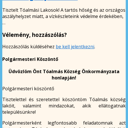
Tisztelt Tóalmási Lakosok! A tartós hőség és az országos
aszályhelyzet miatt, a vízkészleteink védelme érdekében,
…
Vélemény, hozzászólás?
Hozzászólás küldéséhez
be kell jelentkezni
.
Polgármesteri Köszöntő
Üdvözlöm Önt Tóalmás Község Önkormányzata
honlapján!
Polgármesteri köszöntő
Tisztelettel és szeretettel köszöntöm Tóalmás község
lakóit, valamint mindazokat, akik ellátogatnak
településünkre!
Polgármesterként legfontosabb feladatomnak azt