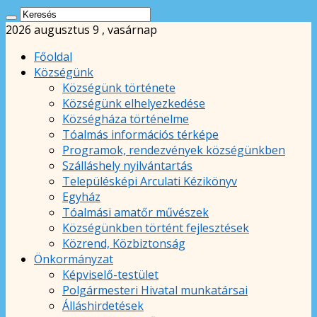
2026 augusztus 9 , vasárnap
Főoldal
Községünk
Községünk története
Községünk elhelyezkedése
Községháza történelme
Tóalmás információs térképe
Programok, rendezvények községünkben
Szálláshely nyilvántartás
Településképi Arculati Kézikönyv
Egyház
Tóalmási amatőr művészek
Községünkben történt fejlesztések
Közrend, Közbiztonság
Önkormányzat
Képviselő-testület
Polgármesteri Hivatal munkatársai
Álláshirdetések