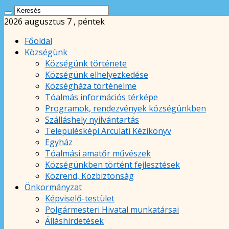
2026 augusztus 7 , péntek
Főoldal
Községünk
Községünk története
Községünk elhelyezkedése
Községháza történelme
Tóalmás információs térképe
Programok, rendezvények községünkben
Szálláshely nyilvántartás
Településképi Arculati Kézikönyv
Egyház
Tóalmási amatőr művészek
Községünkben történt fejlesztések
Közrend, Közbiztonság
Önkormányzat
Képviselő-testület
Polgármesteri Hivatal munkatársai
Álláshirdetések