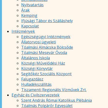
Nyitvatartás
Árak
Kemping
Ifjúsági Tábor és Szálláshely
Kapcsolat
Intézmények
Egészségügyi Intézmények
Állatorvosi ügyeleti
Tóalmási Almácska Bölcsőde
Tóalmási Mesevár Óvoda
Általános Iskola
Községi Művelődési Ház
Községi Könyvtár
Segítőkéz Szociális Központ
Falugazdász
Hulladékszállítás
Tiszamenti Regionális Vízművek Zrt.
Egyház és Civilszervezetek
Szent András Római Katolikus Plébánia
Tóalmás Polgárőr Egyesület