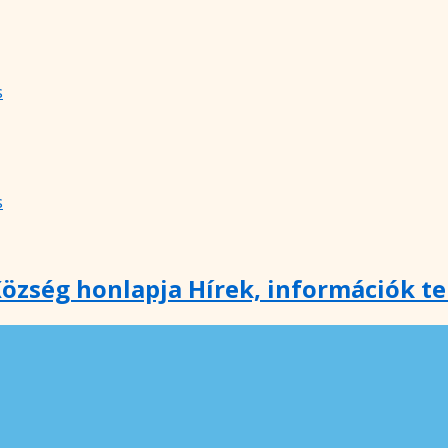
s
s
özség honlapja Hírek, információk t