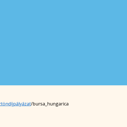
töndíjpályázat
/
bursa_hungarica