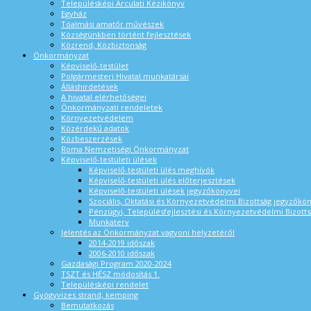
Településképi Arculati Kézikönyv
Egyház
Tóalmási amatőr művészek
Községünkben történt fejlesztések
Közrend, Közbiztonság
Önkormányzat
Képviselő-testület
Polgármesteri Hivatal munkatársai
Álláshirdetések
A hivatal elérhetőségei
Önkormányzati rendeletek
Környezetvédelem
Közérdekű adatok
Közbeszerzések
Roma Nemzetiségi Önkormányzat
Képviselő-testületi ülések
Képviselő-testületi ülés meghívók
Képviselő-testületi ülés előterjesztések
Képviselő-testületi ülések jegyzőkönyvei
Szociális, Oktatási és Környezetvédelmi Bizottság jegyzőkö
Pénzügyi, Településfejlesztési és Környezetvédelmi Bizotts
Munkaterv
Jelentés az Önkormányzat vagyoni helyzetéről
2014-2019 időszak
2006-2010 időszak
Gazdasági Program 2020-2024
TSZT és HÉSZ módosítás 1.
Településképi rendelet
Gyógyvizes strand, kemping
Bemutatkozás