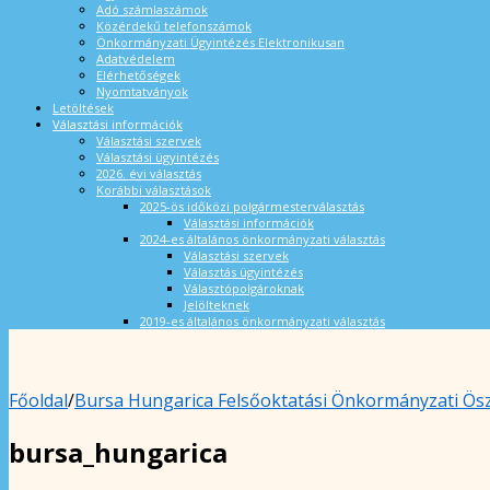
Adó számlaszámok
Közérdekű telefonszámok
Önkormányzati Ügyintézés Elektronikusan
Adatvédelem
Elérhetőségek
Nyomtatványok
Letöltések
Választási információk
Választási szervek
Választási ügyintézés
2026. évi választás
Korábbi választások
2025-ös időközi polgármesterválasztás
Választási információk
2024-es általános önkormányzati választás
Választási szervek
Választás ügyintézés
Választópolgároknak
Jelölteknek
2019-es általános önkormányzati választás
Főoldal
/
Bursa Hungarica Felsőoktatási Önkormányzati Ösz
bursa_hungarica