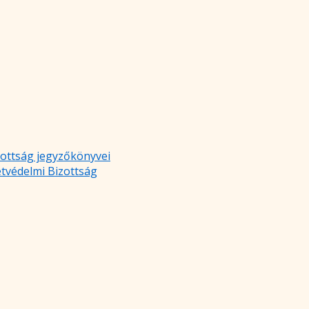
zottság jegyzőkönyvei
etvédelmi Bizottság