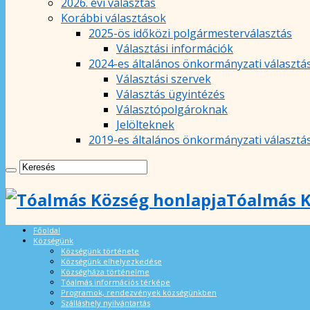
2026. évi választás
Korábbi választások
2025-ös időközi polgármesterválasztás
Választási információk
2024-es általános önkormányzati választá
Választási szervek
Választás ügyintézés
Választópolgároknak
Jelölteknek
2019-es általános önkormányzati választá
Tóalmás K
Főoldal
Községünk
Községünk története
Községünk elhelyezkedése
Községháza történelme
Tóalmás információs térképe
Programok, rendezvények községünkben
Szálláshely nyilvántartás