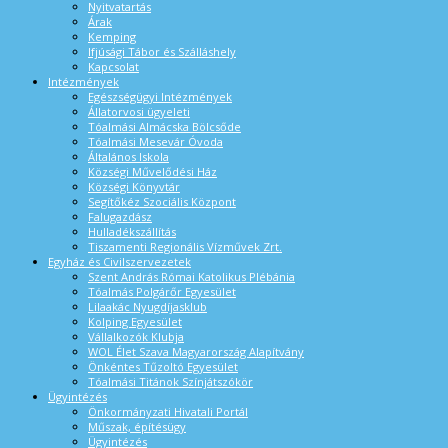
Nyitvatartás
Árak
Kemping
Ifjúsági Tábor és Szálláshely
Kapcsolat
Intézmények
Egészségügyi Intézmények
Állatorvosi ügyeleti
Tóalmási Almácska Bölcsőde
Tóalmási Mesevár Óvoda
Általános Iskola
Községi Művelődési Ház
Községi Könyvtár
Segítőkéz Szociális Központ
Falugazdász
Hulladékszállítás
Tiszamenti Regionális Vízművek Zrt.
Egyház és Civilszervezetek
Szent András Római Katolikus Plébánia
Tóalmás Polgárőr Egyesület
Lilaakác Nyugdíjasklub
Kolping Egyesület
Vállalkozók Klubja
WOL Élet Szava Magyarország Alapítvány
Önkéntes Tűzoltó Egyesület
Tóalmási Titánok Színjátszókör
Ügyintézés
Önkormányzati Hivatali Portál
Műszak, építésügy
Ügyintézés