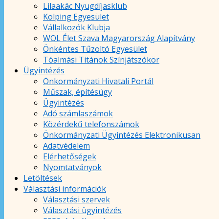
Lilaakác Nyugdíjasklub
Kolping Egyesület
Vállalkozók Klubja
WOL Élet Szava Magyarország Alapítvány
Önkéntes Tűzoltó Egyesület
Tóalmási Titánok Színjátszókör
Ügyintézés
Önkormányzati Hivatali Portál
Műszak, építésügy
Ügyintézés
Adó számlaszámok
Közérdekű telefonszámok
Önkormányzati Ügyintézés Elektronikusan
Adatvédelem
Elérhetőségek
Nyomtatványok
Letöltések
Választási információk
Választási szervek
Választási ügyintézés