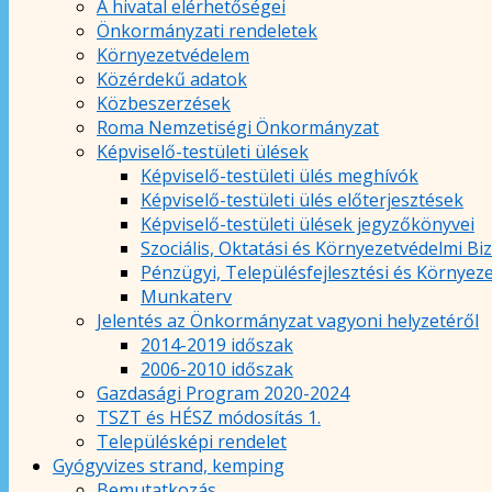
A hivatal elérhetőségei
Önkormányzati rendeletek
Környezetvédelem
Közérdekű adatok
Közbeszerzések
Roma Nemzetiségi Önkormányzat
Képviselő-testületi ülések
Képviselő-testületi ülés meghívók
Képviselő-testületi ülés előterjesztések
Képviselő-testületi ülések jegyzőkönyvei
Szociális, Oktatási és Környezetvédelmi Bi
Pénzügyi, Településfejlesztési és Környez
Munkaterv
Jelentés az Önkormányzat vagyoni helyzetéről
2014-2019 időszak
2006-2010 időszak
Gazdasági Program 2020-2024
TSZT és HÉSZ módosítás 1.
Településképi rendelet
Gyógyvizes strand, kemping
Bemutatkozás