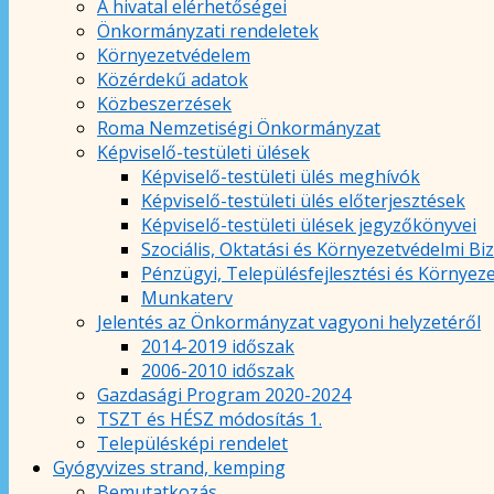
A hivatal elérhetőségei
Önkormányzati rendeletek
Környezetvédelem
Közérdekű adatok
Közbeszerzések
Roma Nemzetiségi Önkormányzat
Képviselő-testületi ülések
Képviselő-testületi ülés meghívók
Képviselő-testületi ülés előterjesztések
Képviselő-testületi ülések jegyzőkönyvei
Szociális, Oktatási és Környezetvédelmi Bi
Pénzügyi, Településfejlesztési és Környez
Munkaterv
Jelentés az Önkormányzat vagyoni helyzetéről
2014-2019 időszak
2006-2010 időszak
Gazdasági Program 2020-2024
TSZT és HÉSZ módosítás 1.
Településképi rendelet
Gyógyvizes strand, kemping
Bemutatkozás