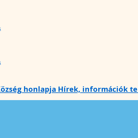
s
s
özség honlapja Hírek, információk t