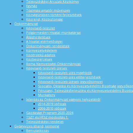
Településképi Arculati Kézikönyv
Egyház
Tóalmási amatőr művészek
Községünkben történt fejlesztések
Közrend, Közbiztonság
Önkormányzat
Képviselő-testület
Polgármesteri Hivatal munkatársai
Álláshirdetések
A hivatal elérhetőségei
Önkormányzati rendeletek
Környezetvédelem
Közérdekű adatok
Közbeszerzések
Roma Nemzetiségi Önkormányzat
Képviselő-testületi ülések
Képviselő-testületi ülés meghívók
Képviselő-testületi ülés előterjesztések
Képviselő-testületi ülések jegyzőkönyvei
Szociális, Oktatási és Környezetvédelmi Bizottság jegyzőkö
Pénzügyi, Településfejlesztési és Környezetvédelmi Bizotts
Munkaterv
Jelentés az Önkormányzat vagyoni helyzetéről
2014-2019 időszak
2006-2010 időszak
Gazdasági Program 2020-2024
TSZT és HÉSZ módosítás 1.
Településképi rendelet
Gyógyvizes strand, kemping
Bemutatkozás