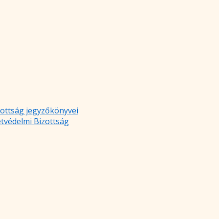
zottság jegyzőkönyvei
etvédelmi Bizottság