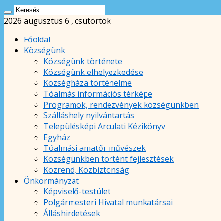
2026 augusztus 6 , csütörtök
Főoldal
Községünk
Községünk története
Községünk elhelyezkedése
Községháza történelme
Tóalmás információs térképe
Programok, rendezvények községünkben
Szálláshely nyilvántartás
Településképi Arculati Kézikönyv
Egyház
Tóalmási amatőr művészek
Községünkben történt fejlesztések
Közrend, Közbiztonság
Önkormányzat
Képviselő-testület
Polgármesteri Hivatal munkatársai
Álláshirdetések