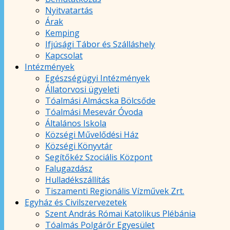
Nyitvatartás
Árak
Kemping
Ifjúsági Tábor és Szálláshely
Kapcsolat
Intézmények
Egészségügyi Intézmények
Állatorvosi ügyeleti
Tóalmási Almácska Bölcsőde
Tóalmási Mesevár Óvoda
Általános Iskola
Községi Művelődési Ház
Községi Könyvtár
Segítőkéz Szociális Központ
Falugazdász
Hulladékszállítás
Tiszamenti Regionális Vízművek Zrt.
Egyház és Civilszervezetek
Szent András Római Katolikus Plébánia
Tóalmás Polgárőr Egyesület