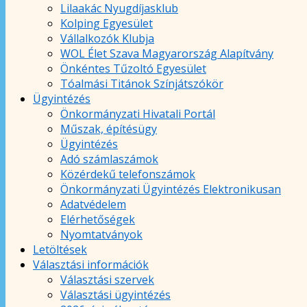
Lilaakác Nyugdíjasklub
Kolping Egyesület
Vállalkozók Klubja
WOL Élet Szava Magyarország Alapítvány
Önkéntes Tűzoltó Egyesület
Tóalmási Titánok Színjátszókör
Ügyintézés
Önkormányzati Hivatali Portál
Műszak, építésügy
Ügyintézés
Adó számlaszámok
Közérdekű telefonszámok
Önkormányzati Ügyintézés Elektronikusan
Adatvédelem
Elérhetőségek
Nyomtatványok
Letöltések
Választási információk
Választási szervek
Választási ügyintézés