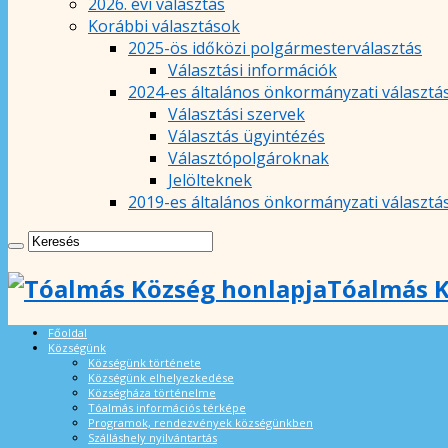
2026. évi választás
Korábbi választások
2025-ös időközi polgármesterválasztás
Választási információk
2024-es általános önkormányzati választá
Választási szervek
Választás ügyintézés
Választópolgároknak
Jelölteknek
2019-es általános önkormányzati választá
Tóalmás K
Főoldal
Községünk
Községünk története
Községünk elhelyezkedése
Községháza történelme
Tóalmás információs térképe
Programok, rendezvények községünkben
Szálláshely nyilvántartás