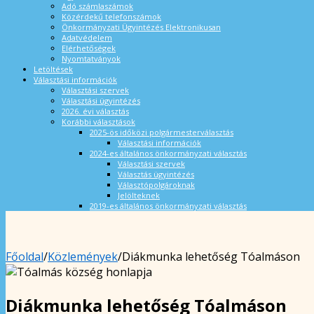
Adó számlaszámok
Közérdekű telefonszámok
Önkormányzati Ügyintézés Elektronikusan
Adatvédelem
Elérhetőségek
Nyomtatványok
Letöltések
Választási információk
Választási szervek
Választási ügyintézés
2026. évi választás
Korábbi választások
2025-ös időközi polgármesterválasztás
Választási információk
2024-es általános önkormányzati választás
Választási szervek
Választás ügyintézés
Választópolgároknak
Jelölteknek
2019-es általános önkormányzati választás
Főoldal
/
Közlemények
/
Diákmunka lehetőség Tóalmáson
Diákmunka lehetőség Tóalmáson