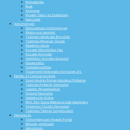
Nyitvatartás
Árak
Kemping
Ifjúsági Tábor és Szálláshely
Kapcsolat
Intézmények
Egészségügyi Intézmények
Állatorvosi ügyeleti
Tóalmási Almácska Bölcsőde
Tóalmási Mesevár Óvoda
Általános Iskola
Községi Művelődési Ház
Községi Könyvtár
Segítőkéz Szociális Központ
Falugazdász
Hulladékszállítás
Tiszamenti Regionális Vízművek Zrt.
Egyház és Civilszervezetek
Szent András Római Katolikus Plébánia
Tóalmás Polgárőr Egyesület
Lilaakác Nyugdíjasklub
Kolping Egyesület
Vállalkozók Klubja
WOL Élet Szava Magyarország Alapítvány
Önkéntes Tűzoltó Egyesület
Tóalmási Titánok Színjátszókör
Ügyintézés
Önkormányzati Hivatali Portál
Műszak, építésügy
Ügyintézés