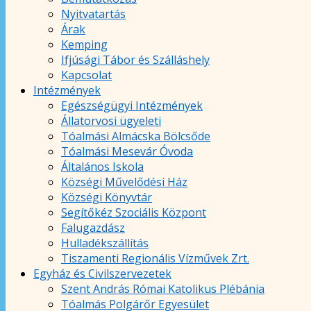
Nyitvatartás
Árak
Kemping
Ifjúsági Tábor és Szálláshely
Kapcsolat
Intézmények
Egészségügyi Intézmények
Állatorvosi ügyeleti
Tóalmási Almácska Bölcsőde
Tóalmási Mesevár Óvoda
Általános Iskola
Községi Művelődési Ház
Községi Könyvtár
Segítőkéz Szociális Központ
Falugazdász
Hulladékszállítás
Tiszamenti Regionális Vízművek Zrt.
Egyház és Civilszervezetek
Szent András Római Katolikus Plébánia
Tóalmás Polgárőr Egyesület