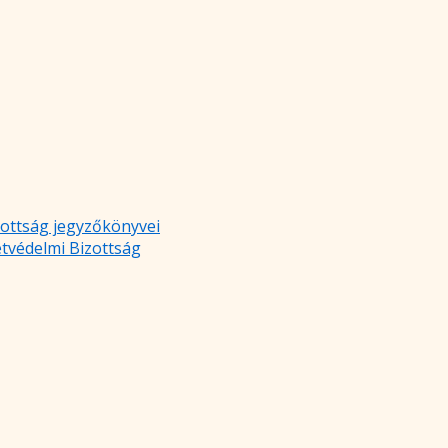
zottság jegyzőkönyvei
etvédelmi Bizottság