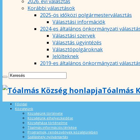
2026. évi választás
Korábbi választások
2025-ös időközi polgármesterválasztás
Választási információk
2024-es általános önkormányzati választá
Választási szervek
Választás ügyintézés
Választópolgároknak
Jelölteknek
2019-es általános önkormányzati választá
Tóalmás K
Főoldal
Községünk
Községünk története
Községünk elhelyezkedése
Községháza történelme
Tóalmás információs térképe
Programok, rendezvények községünkben
Szálláshely nyilvántartás