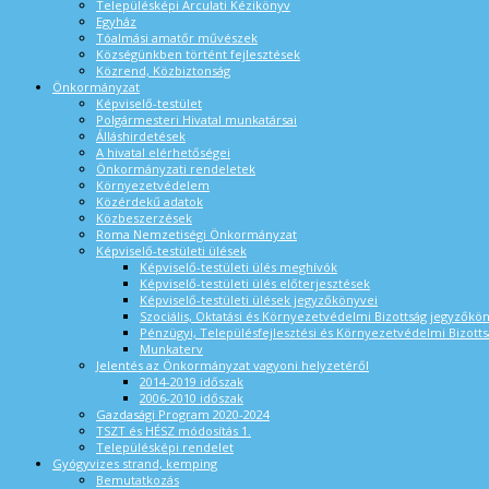
Településképi Arculati Kézikönyv
Egyház
Tóalmási amatőr művészek
Községünkben történt fejlesztések
Közrend, Közbiztonság
Önkormányzat
Képviselő-testület
Polgármesteri Hivatal munkatársai
Álláshirdetések
A hivatal elérhetőségei
Önkormányzati rendeletek
Környezetvédelem
Közérdekű adatok
Közbeszerzések
Roma Nemzetiségi Önkormányzat
Képviselő-testületi ülések
Képviselő-testületi ülés meghívók
Képviselő-testületi ülés előterjesztések
Képviselő-testületi ülések jegyzőkönyvei
Szociális, Oktatási és Környezetvédelmi Bizottság jegyzőkö
Pénzügyi, Településfejlesztési és Környezetvédelmi Bizotts
Munkaterv
Jelentés az Önkormányzat vagyoni helyzetéről
2014-2019 időszak
2006-2010 időszak
Gazdasági Program 2020-2024
TSZT és HÉSZ módosítás 1.
Településképi rendelet
Gyógyvizes strand, kemping
Bemutatkozás