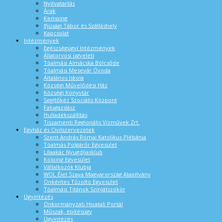
Nyitvatartás
Árak
Kemping
Ifjúsági Tábor és Szálláshely
Kapcsolat
Intézmények
Egészségügyi Intézmények
Állatorvosi ügyeleti
Tóalmási Almácska Bölcsőde
Tóalmási Mesevár Óvoda
Általános Iskola
Községi Művelődési Ház
Községi Könyvtár
Segítőkéz Szociális Központ
Falugazdász
Hulladékszállítás
Tiszamenti Regionális Vízművek Zrt.
Egyház és Civilszervezetek
Szent András Római Katolikus Plébánia
Tóalmás Polgárőr Egyesület
Lilaakác Nyugdíjasklub
Kolping Egyesület
Vállalkozók Klubja
WOL Élet Szava Magyarország Alapítvány
Önkéntes Tűzoltó Egyesület
Tóalmási Titánok Színjátszókör
Ügyintézés
Önkormányzati Hivatali Portál
Műszak, építésügy
Ügyintézés