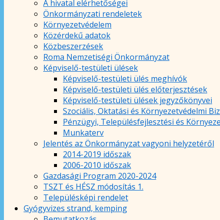
A hivatal elérhetőségei
Önkormányzati rendeletek
Környezetvédelem
Közérdekű adatok
Közbeszerzések
Roma Nemzetiségi Önkormányzat
Képviselő-testületi ülések
Képviselő-testületi ülés meghívók
Képviselő-testületi ülés előterjesztések
Képviselő-testületi ülések jegyzőkönyvei
Szociális, Oktatási és Környezetvédelmi Bi
Pénzügyi, Településfejlesztési és Környez
Munkaterv
Jelentés az Önkormányzat vagyoni helyzetéről
2014-2019 időszak
2006-2010 időszak
Gazdasági Program 2020-2024
TSZT és HÉSZ módosítás 1.
Településképi rendelet
Gyógyvizes strand, kemping
Bemutatkozás