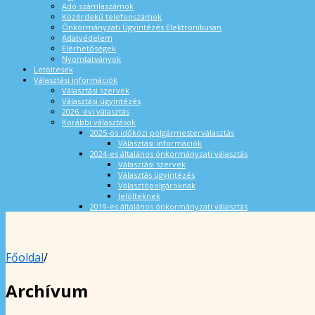
Adó számlaszámok
Közérdekű telefonszámok
Önkormányzati Ügyintézés Elektronikusan
Adatvédelem
Elérhetőségek
Nyomtatványok
Letöltések
Választási információk
Választási szervek
Választási ügyintézés
2026. évi választás
Korábbi választások
2025-ös időközi polgármesterválasztás
Választási információk
2024-es általános önkormányzati választás
Választási szervek
Választás ügyintézés
Választópolgároknak
Jelölteknek
2019-es általános önkormányzati választás
Főoldal
/
Archívum