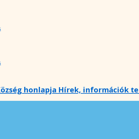
s
s
özség honlapja Hírek, információk t