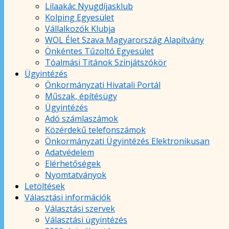
Lilaakác Nyugdíjasklub
Kolping Egyesület
Vállalkozók Klubja
WOL Élet Szava Magyarország Alapítvány
Önkéntes Tűzoltó Egyesület
Tóalmási Titánok Színjátszókör
Ügyintézés
Önkormányzati Hivatali Portál
Műszak, építésügy
Ügyintézés
Adó számlaszámok
Közérdekű telefonszámok
Önkormányzati Ügyintézés Elektronikusan
Adatvédelem
Elérhetőségek
Nyomtatványok
Letöltések
Választási információk
Választási szervek
Választási ügyintézés