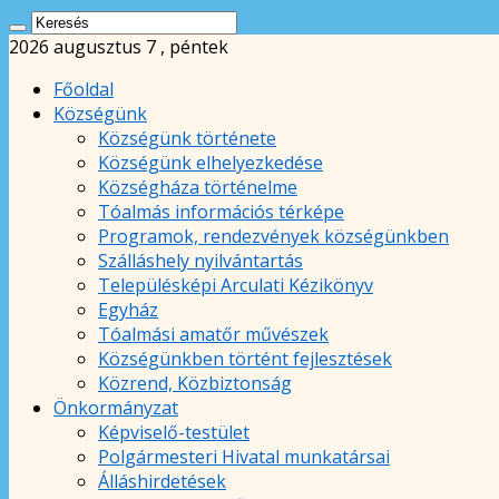
2026 augusztus 7 , péntek
Főoldal
Községünk
Községünk története
Községünk elhelyezkedése
Községháza történelme
Tóalmás információs térképe
Programok, rendezvények községünkben
Szálláshely nyilvántartás
Településképi Arculati Kézikönyv
Egyház
Tóalmási amatőr művészek
Községünkben történt fejlesztések
Közrend, Közbiztonság
Önkormányzat
Képviselő-testület
Polgármesteri Hivatal munkatársai
Álláshirdetések