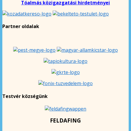
Tóalmás közigazgatási hirdetményei
Partner oldalak
Testvér községünk
FELDAFING