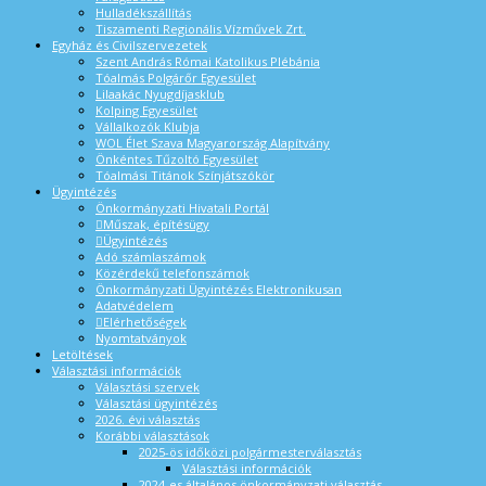
Hulladékszállítás
Tiszamenti Regionális Vízművek Zrt.
Egyház és Civilszervezetek
Szent András Római Katolikus Plébánia
Tóalmás Polgárőr Egyesület
Lilaakác Nyugdíjasklub
Kolping Egyesület
Vállalkozók Klubja
WOL Élet Szava Magyarország Alapítvány
Önkéntes Tűzoltó Egyesület
Tóalmási Titánok Színjátszókör
Ügyintézés
Önkormányzati Hivatali Portál
Műszak, építésügy
Ügyintézés
Adó számlaszámok
Közérdekű telefonszámok
Önkormányzati Ügyintézés Elektronikusan
Adatvédelem
Elérhetőségek
Nyomtatványok
Letöltések
Választási információk
Választási szervek
Választási ügyintézés
2026. évi választás
Korábbi választások
2025-ös időközi polgármesterválasztás
Választási információk
2024-es általános önkormányzati választás