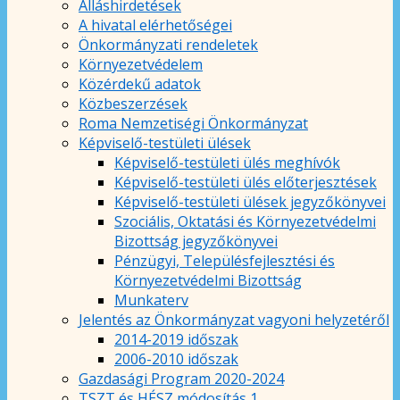
Álláshirdetések
A hivatal elérhetőségei
Önkormányzati rendeletek
Környezetvédelem
Közérdekű adatok
Közbeszerzések
Roma Nemzetiségi Önkormányzat
Képviselő-testületi ülések
Képviselő-testületi ülés meghívók
Képviselő-testületi ülés előterjesztések
Képviselő-testületi ülések jegyzőkönyvei
Szociális, Oktatási és Környezetvédelmi
Bizottság jegyzőkönyvei
Pénzügyi, Településfejlesztési és
Környezetvédelmi Bizottság
Munkaterv
Jelentés az Önkormányzat vagyoni helyzetéről
2014-2019 időszak
2006-2010 időszak
Gazdasági Program 2020-2024
TSZT és HÉSZ módosítás 1.