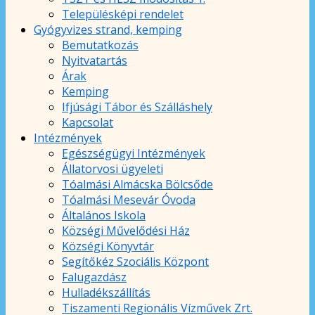
Településképi rendelet
Gyógyvizes strand, kemping
Bemutatkozás
Nyitvatartás
Árak
Kemping
Ifjúsági Tábor és Szálláshely
Kapcsolat
Intézmények
Egészségügyi Intézmények
Állatorvosi ügyeleti
Tóalmási Almácska Bölcsőde
Tóalmási Mesevár Óvoda
Általános Iskola
Községi Művelődési Ház
Községi Könyvtár
Segítőkéz Szociális Központ
Falugazdász
Hulladékszállítás
Tiszamenti Regionális Vízművek Zrt.