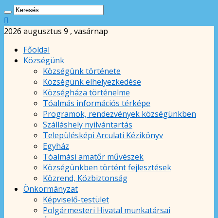
2026 augusztus 9 , vasárnap
Főoldal
Községünk
Községünk története
Községünk elhelyezkedése
Községháza történelme
Tóalmás információs térképe
Programok, rendezvények községünkben
Szálláshely nyilvántartás
Településképi Arculati Kézikönyv
Egyház
Tóalmási amatőr művészek
Községünkben történt fejlesztések
Közrend, Közbiztonság
Önkormányzat
Képviselő-testület
Polgármesteri Hivatal munkatársai