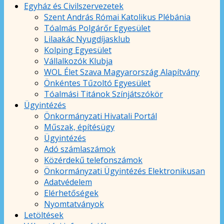
Egyház és Civilszervezetek
Szent András Római Katolikus Plébánia
Tóalmás Polgárőr Egyesület
Lilaakác Nyugdíjasklub
Kolping Egyesület
Vállalkozók Klubja
WOL Élet Szava Magyarország Alapítvány
Önkéntes Tűzoltó Egyesület
Tóalmási Titánok Színjátszókör
Ügyintézés
Önkormányzati Hivatali Portál
Műszak, építésügy
Ügyintézés
Adó számlaszámok
Közérdekű telefonszámok
Önkormányzati Ügyintézés Elektronikusan
Adatvédelem
Elérhetőségek
Nyomtatványok
Letöltések