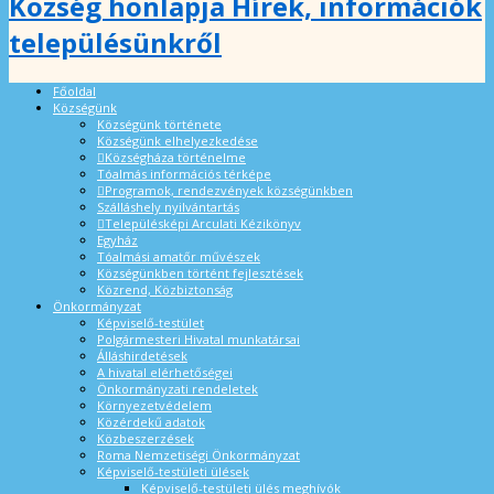
Község honlapja Hírek, információk
településünkről
Főoldal
Községünk
Községünk története
Községünk elhelyezkedése
Községháza történelme
Tóalmás információs térképe
Programok, rendezvények községünkben
Szálláshely nyilvántartás
Településképi Arculati Kézikönyv
Egyház
Tóalmási amatőr művészek
Községünkben történt fejlesztések
Közrend, Közbiztonság
Önkormányzat
Képviselő-testület
Polgármesteri Hivatal munkatársai
Álláshirdetések
A hivatal elérhetőségei
Önkormányzati rendeletek
Környezetvédelem
Közérdekű adatok
Közbeszerzések
Roma Nemzetiségi Önkormányzat
Képviselő-testületi ülések
Képviselő-testületi ülés meghívók