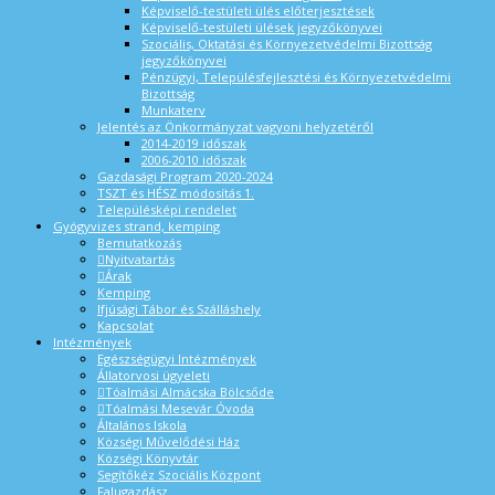
Képviselő-testületi ülés előterjesztések
Képviselő-testületi ülések jegyzőkönyvei
Szociális, Oktatási és Környezetvédelmi Bizottság
jegyzőkönyvei
Pénzügyi, Településfejlesztési és Környezetvédelmi
Bizottság
Munkaterv
Jelentés az Önkormányzat vagyoni helyzetéről
2014-2019 időszak
2006-2010 időszak
Gazdasági Program 2020-2024
TSZT és HÉSZ módosítás 1.
Településképi rendelet
Gyógyvizes strand, kemping
Bemutatkozás
Nyitvatartás
Árak
Kemping
Ifjúsági Tábor és Szálláshely
Kapcsolat
Intézmények
Egészségügyi Intézmények
Állatorvosi ügyeleti
Tóalmási Almácska Bölcsőde
Tóalmási Mesevár Óvoda
Általános Iskola
Községi Művelődési Ház
Községi Könyvtár
Segítőkéz Szociális Központ
Falugazdász