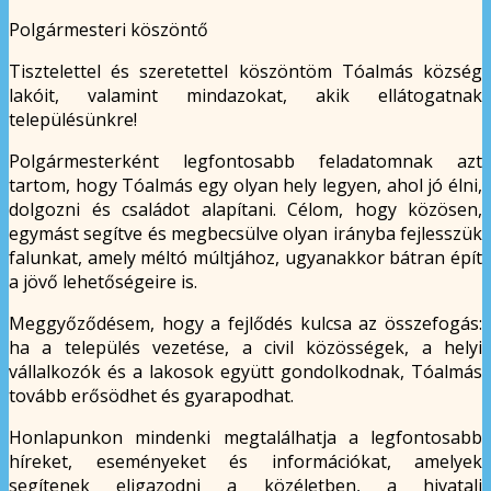
Polgármesteri köszöntő
Tisztelettel és szeretettel köszöntöm Tóalmás község
lakóit, valamint mindazokat, akik ellátogatnak
településünkre!
Polgármesterként legfontosabb feladatomnak azt
tartom, hogy Tóalmás egy olyan hely legyen, ahol jó élni,
dolgozni és családot alapítani. Célom, hogy közösen,
egymást segítve és megbecsülve olyan irányba fejlesszük
falunkat, amely méltó múltjához, ugyanakkor bátran épít
a jövő lehetőségeire is.
Meggyőződésem, hogy a fejlődés kulcsa az összefogás:
ha a település vezetése, a civil közösségek, a helyi
vállalkozók és a lakosok együtt gondolkodnak, Tóalmás
tovább erősödhet és gyarapodhat.
Honlapunkon mindenki megtalálhatja a legfontosabb
híreket, eseményeket és információkat, amelyek
segítenek eligazodni a közéletben, a hivatali