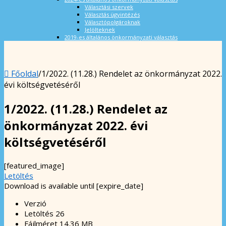
Választási szervek
Választás ügyintézés
Választópolgároknak
Jelölteknek
2019-es általános önkormányzati választás
Főoldal
/
1/2022. (11.28.) Rendelet az önkormányzat 2022.
évi költségvetéséről
1/2022. (11.28.) Rendelet az
önkormányzat 2022. évi
költségvetéséről
[featured_image]
Letöltés
Download is available until [expire_date]
Verzió
Letöltés
26
Fájlméret
14.36 MB